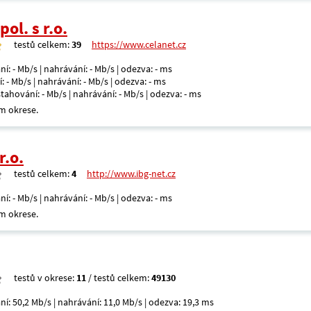
ol. s r.o.
testů celkem:
39
https://www.celanet.cz
ní: - Mb/s | nahrávání: - Mb/s | odezva: - ms
: - Mb/s | nahrávání: - Mb/s | odezva: - ms
 stahování: - Mb/s | nahrávání: - Mb/s | odezva: - ms
m okrese.
r.o.
testů celkem:
4
http://www.ibg-net.cz
ní: - Mb/s | nahrávání: - Mb/s | odezva: - ms
m okrese.
testů v okrese:
11
/ testů celkem:
49130
ní: 50,2 Mb/s | nahrávání: 11,0 Mb/s | odezva: 19,3 ms