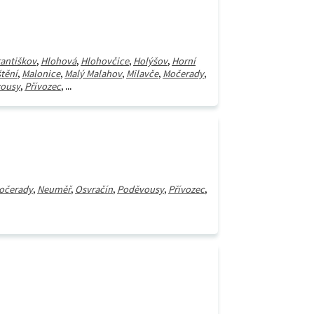
rantiškov
,
Hlohová
,
Hlohovčice
,
Holýšov
,
Horní
štění
,
Malonice
,
Malý Malahov
,
Milavče
,
Močerady
,
ousy
,
Přívozec
, ...
očerady
,
Neuměř
,
Osvračín
,
Poděvousy
,
Přívozec
,