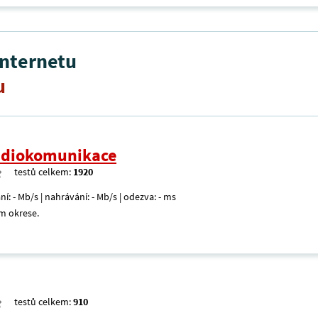
internetu
u
radiokomunikace
testů celkem:
1920
ní: - Mb/s | nahrávání: - Mb/s | odezva: - ms
m okrese.
testů celkem:
910