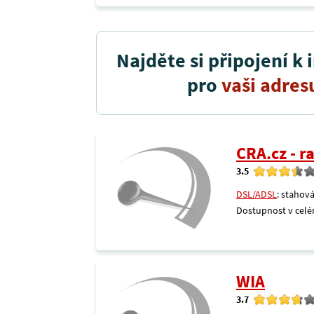
Najděte si připojení k 
pro
vaši adres
CRA.cz - 
3.5
DSL/ADSL
: stahová
Dostupnost v celé
WIA
3.7