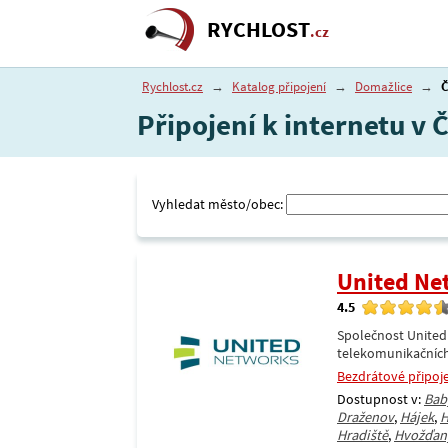
RYCHLOST
.cz
Rychlost.cz
→
Katalog připojení
→
Domažlice
→
Připojení k internetu v
Vyhledat město/obec:
United Ne
4.5
Společnost United
telekomunikačních
Bezdrátové připoj
Dostupnost v:
Bab
Draženov
,
Hájek
,
H
Hradiště
,
Hvožďan