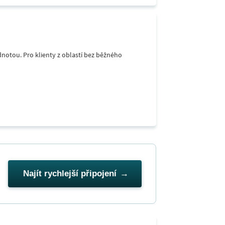
notou. Pro klienty z oblastí bez běžného
Najít rychlejší připojení