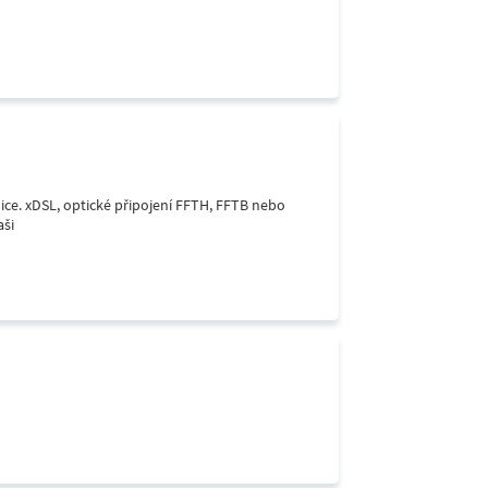
lice. xDSL, optické připojení FFTH, FFTB nebo
aši