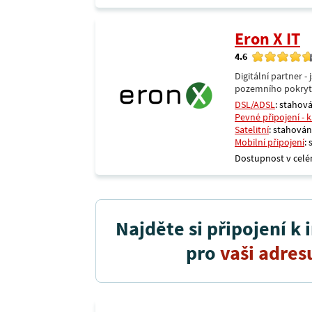
Eron X IT
4.6
Digitální partner 
pozemního pokrytí 
DSL/ADSL
: stahová
Pevné připojení - 
Satelitní
: stahování
Mobilní připojení
:
Dostupnost v celé
Najděte si připojení k 
pro
vaši adres