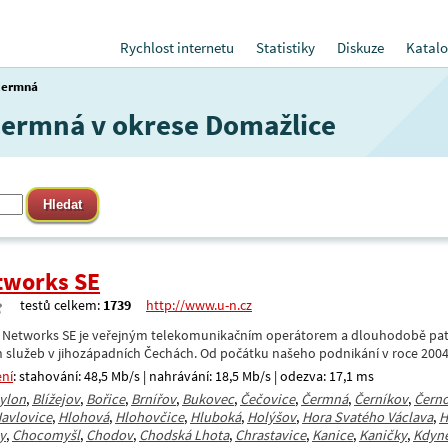
Rychlost internetu
Statistiky
Diskuze
Katalo
Čermná
 Čermná v okrese Domažlice
tworks SE
testů celkem:
1739
http://www.u-n.cz
 Networks SE je veřejným telekomunikačním operátorem a dlouhodobě patř
 služeb v jihozápadních Čechách. Od počátku našeho podnikání v roce 200
ení
: stahování: 48,5 Mb/s | nahrávání: 18,5 Mb/s | odezva: 17,1 ms
ylon
,
Blížejov
,
Bořice
,
Brnířov
,
Bukovec
,
Čečovice
,
Čermná
,
Černíkov
,
Černo
avlovice
,
Hlohová
,
Hlohovčice
,
Hluboká
,
Holýšov
,
Hora Svatého Václava
,
H
y
,
Chocomyšl
,
Chodov
,
Chodská Lhota
,
Chrastavice
,
Kanice
,
Kaničky
,
Kdyn