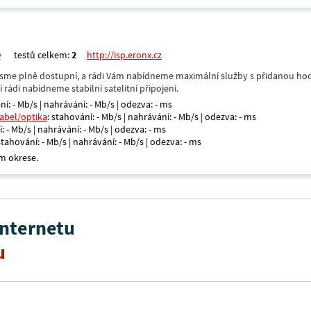
testů celkem:
2
http://isp.eronx.cz
- jsme plně dostupní, a rádi Vám nabídneme maximální služby s přidanou hod
rádi nabídneme stabilní satelitní připojení.
ní: - Mb/s | nahrávání: - Mb/s | odezva: - ms
kabel/optika
: stahování: - Mb/s | nahrávání: - Mb/s | odezva: - ms
: - Mb/s | nahrávání: - Mb/s | odezva: - ms
 stahování: - Mb/s | nahrávání: - Mb/s | odezva: - ms
m okrese.
internetu
u