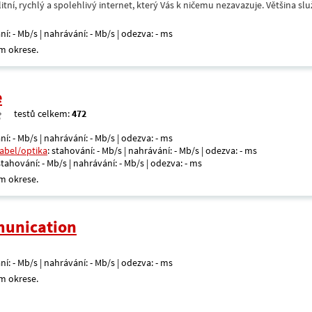
itní, rychlý a spolehlivý internet, který Vás k ničemu nezavazuje. Většina s
ní: - Mb/s | nahrávání: - Mb/s | odezva: - ms
m okrese.
e
testů celkem:
472
ní: - Mb/s | nahrávání: - Mb/s | odezva: - ms
kabel/optika
: stahování: - Mb/s | nahrávání: - Mb/s | odezva: - ms
 stahování: - Mb/s | nahrávání: - Mb/s | odezva: - ms
m okrese.
unication
ní: - Mb/s | nahrávání: - Mb/s | odezva: - ms
m okrese.