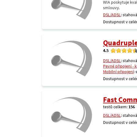
WIA poskytuje kval
smlouvy.
DSL/ADSL
: stahová
Dostupnost v celé
Quadrupl
4.5
DSL/ADSL
: stahová
Pevné připojení - 
Mobilní připojení
:
Dostupnost v celé
Fast Comm
testů celkem:
156
DSL/ADSL
: stahová
Dostupnost v celé