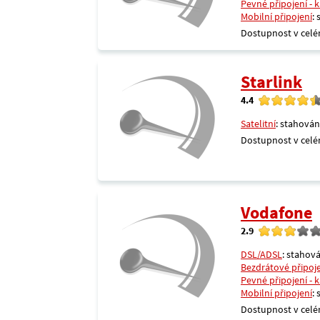
Pevné připojení - 
Mobilní připojení
:
Dostupnost v celé
Starlink
4.4
Satelitní
: stahován
Dostupnost v celé
Vodafone
2.9
DSL/ADSL
: stahová
Bezdrátové připoj
Pevné připojení - 
Mobilní připojení
:
Dostupnost v celé