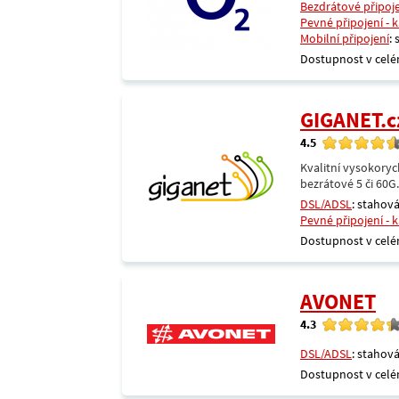
Bezdrátové připoj
Pevné připojení - 
Mobilní připojení
:
Dostupnost v celé
GIGANET.c
4.5
Kvalitní vysokoryc
bezrátové 5 či 60G
DSL/ADSL
: stahová
Pevné připojení - 
Dostupnost v celé
AVONET
4.3
DSL/ADSL
: stahová
Dostupnost v celé