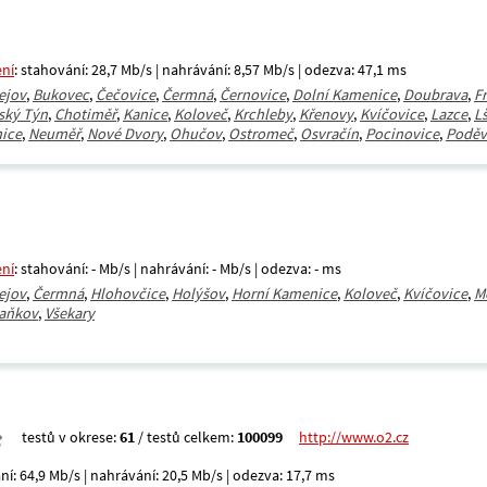
ení
: stahování: 28,7 Mb/s | nahrávání: 8,57 Mb/s | odezva: 47,1 ms
ejov
,
Bukovec
,
Čečovice
,
Čermná
,
Černovice
,
Dolní Kamenice
,
Doubrava
,
F
ský Týn
,
Chotiměř
,
Kanice
,
Koloveč
,
Krchleby
,
Křenovy
,
Kvíčovice
,
Lazce
,
L
ice
,
Neuměř
,
Nové Dvory
,
Ohučov
,
Ostromeč
,
Osvračín
,
Pocinovice
,
Poděv
ení
: stahování: - Mb/s | nahrávání: - Mb/s | odezva: - ms
ejov
,
Čermná
,
Hlohovčice
,
Holýšov
,
Horní Kamenice
,
Koloveč
,
Kvíčovice
,
M
aňkov
,
Všekary
testů v okrese:
61
/ testů celkem:
100099
http://www.o2.cz
ní: 64,9 Mb/s | nahrávání: 20,5 Mb/s | odezva: 17,7 ms