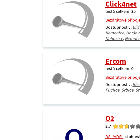
Click4net
testů celkem:
35
Bezdrátové připoj
Dostupnost v:
Blíž
Kamenice
,
Horšov
Nahošice
,
Nemněn
Ercom
testů celkem:
0
Bezdrátové připoj
Dostupnost v:
Blíž
Puclice
,
Srbice
,
St
O2
2.7
DSL/ADSL
: stahová