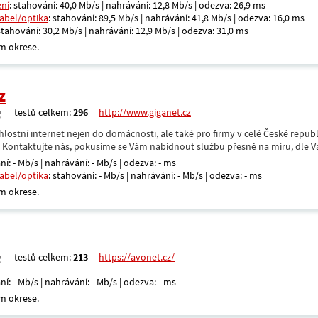
ení
: stahování: 40,0 Mb/s | nahrávání: 12,8 Mb/s | odezva: 26,9 ms
kabel/optika
: stahování: 89,5 Mb/s | nahrávání: 41,8 Mb/s | odezva: 16,0 ms
 stahování: 30,2 Mb/s | nahrávání: 12,9 Mb/s | odezva: 31,0 ms
m okrese.
z
testů celkem:
296
http://www.giganet.cz
hlostní internet nejen do domácnosti, ale také pro firmy v celé České repub
. Kontaktujte nás, pokusíme se Vám nabídnout službu přesně na míru, dle V
ní: - Mb/s | nahrávání: - Mb/s | odezva: - ms
kabel/optika
: stahování: - Mb/s | nahrávání: - Mb/s | odezva: - ms
m okrese.
testů celkem:
213
https://avonet.cz/
ní: - Mb/s | nahrávání: - Mb/s | odezva: - ms
m okrese.