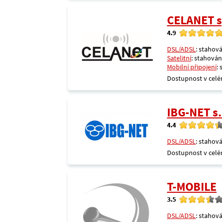
CELANET sp
4.9
DSL/ADSL
: stahová
Satelitní
: stahování
Mobilní připojení
:
Dostupnost v celé
IBG-NET s.
4.4
DSL/ADSL
: stahová
Dostupnost v celé
T-MOBILE
3.5
DSL/ADSL
: stahová