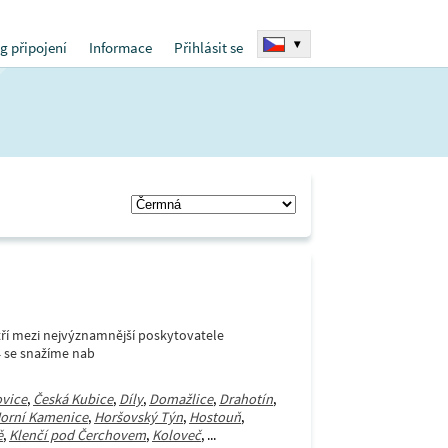
▾
g připojení
Informace
Přihlásit se
í mezi nejvýznamnější poskytovatele
4 se snažíme nab
vice
,
Česká Kubice
,
Díly
,
Domažlice
,
Drahotín
,
orní Kamenice
,
Horšovský Týn
,
Hostouň
,
ě
,
Klenčí pod Čerchovem
,
Koloveč
, ...