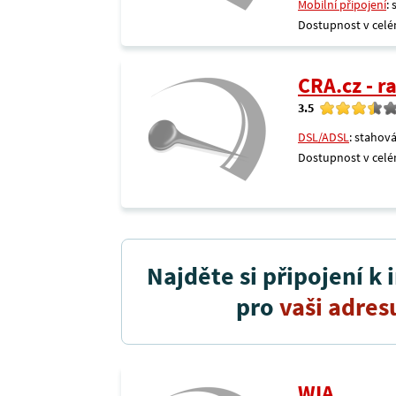
Mobilní připojení
:
Dostupnost v celé
CRA.cz - 
3.5
DSL/ADSL
: stahová
Dostupnost v celé
Najděte si připojení k 
pro
vaši adres
WIA