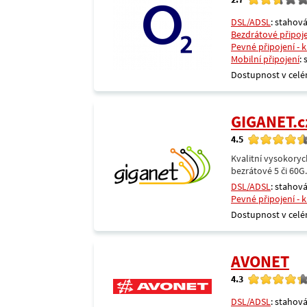
DSL/ADSL
: stahová
Bezdrátové připoj
Pevné připojení - 
Mobilní připojení
:
Dostupnost v celé
GIGANET.c
4.5
Kvalitní vysokoryc
bezrátové 5 či 60G
DSL/ADSL
: stahová
Pevné připojení - 
Dostupnost v celé
AVONET
4.3
DSL/ADSL
: stahová