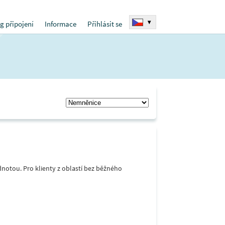
▾
g připojení
Informace
Přihlásit se
notou. Pro klienty z oblastí bez běžného