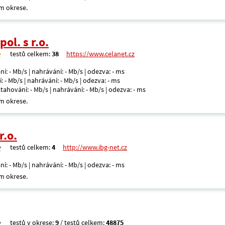
m okrese.
ol. s r.o.
testů celkem:
38
https://www.celanet.cz
ní: - Mb/s | nahrávání: - Mb/s | odezva: - ms
: - Mb/s | nahrávání: - Mb/s | odezva: - ms
 stahování: - Mb/s | nahrávání: - Mb/s | odezva: - ms
m okrese.
r.o.
testů celkem:
4
http://www.ibg-net.cz
ní: - Mb/s | nahrávání: - Mb/s | odezva: - ms
m okrese.
testů v okrese:
9
/ testů celkem:
48875