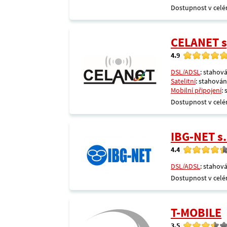
Dostupnost v celé
CELANET sp
4.9
DSL/ADSL
: stahová
Satelitní
: stahování
Mobilní připojení
:
Dostupnost v celé
IBG-NET s.
4.4
DSL/ADSL
: stahová
Dostupnost v celé
T-MOBILE
3.5