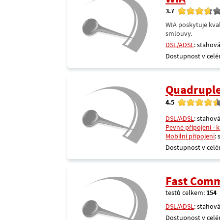
3.7
WIA poskytuje kval
smlouvy.
DSL/ADSL
: stahová
Dostupnost v celé
Quadrupl
4.5
DSL/ADSL
: stahová
Pevné připojení - 
Mobilní připojení
:
Dostupnost v celé
Fast Comm
testů celkem:
154
DSL/ADSL
: stahová
Dostupnost v celé