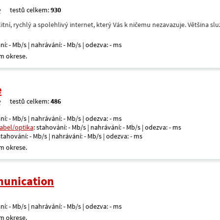
testů celkem:
930
itní, rychlý a spolehlivý internet, který Vás k ničemu nezavazuje. Většina s
ní: - Mb/s | nahrávání: - Mb/s | odezva: - ms
m okrese.
e
testů celkem:
486
ní: - Mb/s | nahrávání: - Mb/s | odezva: - ms
kabel/optika
: stahování: - Mb/s | nahrávání: - Mb/s | odezva: - ms
 stahování: - Mb/s | nahrávání: - Mb/s | odezva: - ms
m okrese.
unication
ní: - Mb/s | nahrávání: - Mb/s | odezva: - ms
m okrese.