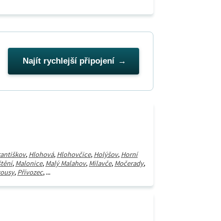
Najít rychlejší připojení
rantiškov
,
Hlohová
,
Hlohovčice
,
Holýšov
,
Horní
štění
,
Malonice
,
Malý Malahov
,
Milavče
,
Močerady
,
ousy
,
Přívozec
, ...