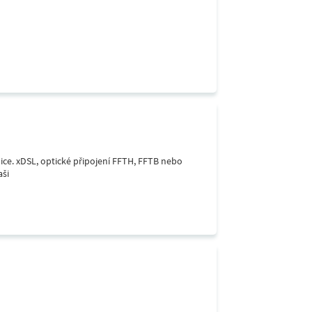
lice. xDSL, optické připojení FFTH, FFTB nebo
aši