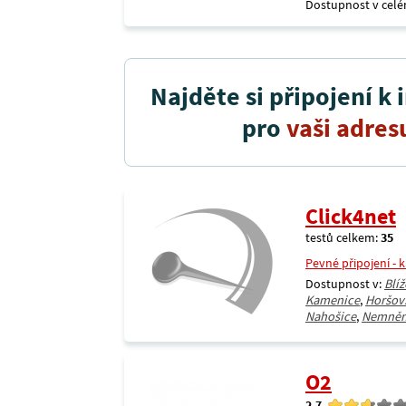
Dostupnost v celé
Najděte si připojení k 
pro
vaši adres
Click4net
testů celkem:
35
Pevné připojení - 
Dostupnost v:
Blíž
Kamenice
,
Horšov
Nahošice
,
Nemněn
O2
2.7