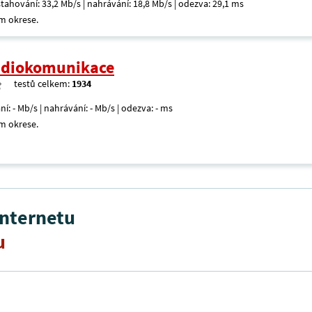
 stahování: 33,2 Mb/s | nahrávání: 18,8 Mb/s | odezva: 29,1 ms
m okrese.
radiokomunikace
testů celkem:
1934
ní: - Mb/s | nahrávání: - Mb/s | odezva: - ms
m okrese.
internetu
u