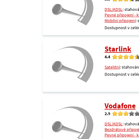
DSL/ADSL
: stahová
Pevné připojení - 
Mobilní připojení
:
Dostupnost v celé
Starlink
4.4
Satelitní
: stahován
Dostupnost v celé
Vodafone
2.9
DSL/ADSL
: stahová
Bezdrátové připoj
Pevné připojení - 