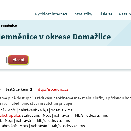
Rychlost internetu
Statistiky
Diskuze
Katalo
Nemněnice
 Nemněnice v okrese Domažlice
testů celkem:
1
http://isp.eronx.cz
- jsme plně dostupní, a rádi Vám nabídneme maximální služby s přidanou hod
rádi nabídneme stabilní satelitní připojení.
ní: - Mb/s | nahrávání: - Mb/s | odezva: - ms
kabel/optika
: stahování: - Mb/s | nahrávání: - Mb/s | odezva: - ms
: - Mb/s | nahrávání: - Mb/s | odezva: - ms
 stahování: - Mb/s | nahrávání: - Mb/s | odezva: - ms