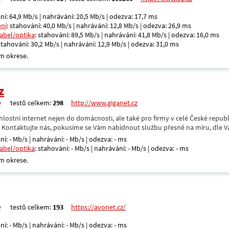
ní: 64,9 Mb/s | nahrávání: 20,5 Mb/s | odezva: 17,7 ms
ení
: stahování: 40,0 Mb/s | nahrávání: 12,8 Mb/s | odezva: 26,9 ms
kabel/optika
: stahování: 89,5 Mb/s | nahrávání: 41,8 Mb/s | odezva: 16,0 ms
 stahování: 30,2 Mb/s | nahrávání: 12,9 Mb/s | odezva: 31,0 ms
m okrese.
z
testů celkem:
298
http://www.giganet.cz
hlostní internet nejen do domácnosti, ale také pro firmy v celé České repub
. Kontaktujte nás, pokusíme se Vám nabídnout službu přesně na míru, dle V
ní: - Mb/s | nahrávání: - Mb/s | odezva: - ms
kabel/optika
: stahování: - Mb/s | nahrávání: - Mb/s | odezva: - ms
m okrese.
testů celkem:
193
https://avonet.cz/
ní: - Mb/s | nahrávání: - Mb/s | odezva: - ms