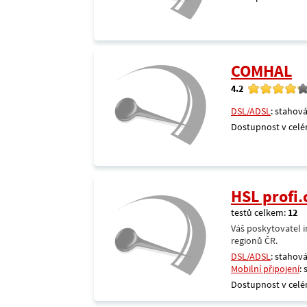
COMHAL
4.2
DSL/ADSL
: stahová
Dostupnost v celé
HSL profi.
testů celkem:
12
Váš poskytovatel i
regionů ČR.
DSL/ADSL
: stahová
Mobilní připojení
:
Dostupnost v celé