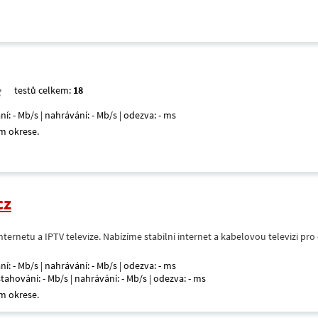
testů celkem:
18
ní: - Mb/s | nahrávání: - Mb/s | odezva: - ms
m okrese.
cz
nternetu a IPTV televize. Nabízíme stabilní internet a kabelovou televizi pr
ní: - Mb/s | nahrávání: - Mb/s | odezva: - ms
 stahování: - Mb/s | nahrávání: - Mb/s | odezva: - ms
m okrese.