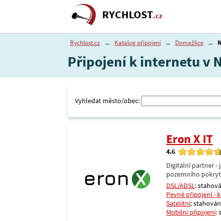
RYCHLOST
.cz
Rychlost.cz
→
Katalog připojení
→
Domažlice
→
Připojení k internetu v
Vyhledat město/obec:
Eron X IT
4.6
Digitální partner 
pozemního pokrytí 
DSL/ADSL
: stahová
Pevné připojení - 
Satelitní
: stahování
Mobilní připojení
: