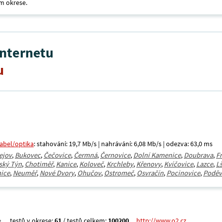
m okrese.
internetu
u
kabel/optika
: stahování: 19,7 Mb/s | nahrávání: 6,08 Mb/s | odezva: 63,0 ms
ejov
,
Bukovec
,
Čečovice
,
Čermná
,
Černovice
,
Dolní Kamenice
,
Doubrava
,
F
ský Týn
,
Chotiměř
,
Kanice
,
Koloveč
,
Krchleby
,
Křenovy
,
Kvíčovice
,
Lazce
,
L
ice
,
Neuměř
,
Nové Dvory
,
Ohučov
,
Ostromeč
,
Osvračín
,
Pocinovice
,
Poděv
testů v okrese:
61
/ testů celkem:
100200
http://www.o2.cz