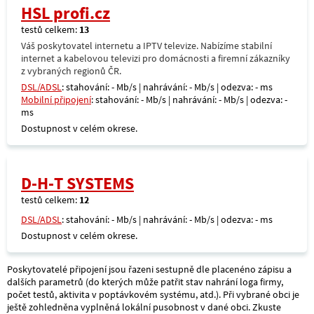
HSL profi.cz
testů celkem:
13
Váš poskytovatel internetu a IPTV televize. Nabízíme stabilní
internet a kabelovou televizi pro domácnosti a firemní zákazníky
z vybraných regionů ČR.
DSL/ADSL
: stahování: - Mb/s | nahrávání: - Mb/s | odezva: - ms
Mobilní připojení
: stahování: - Mb/s | nahrávání: - Mb/s | odezva: -
ms
Dostupnost v celém okrese.
D-H-T SYSTEMS
testů celkem:
12
DSL/ADSL
: stahování: - Mb/s | nahrávání: - Mb/s | odezva: - ms
Dostupnost v celém okrese.
Poskytovatelé připojení jsou řazeni sestupně dle placenéno zápisu a
dalších parametrů (do kterých může patřit stav nahrání loga firmy,
počet testů, aktivita v poptávkovém systému, atd.). Při vybrané obci je
ještě zohledněna vyplněná lokální pusobnost v dané obci. Zkuste