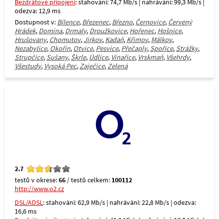
Bezdrátové připojení
: stahování: 74,7 Mb/s | nahrávání: 99,3 Mb/s |
odezva: 12,9 ms
Dostupnost v:
Bílence
,
Březenec
,
Březno
,
Černovice
,
Červený
Hrádek
,
Domina
,
Drmaly
,
Droužkovice
,
Hořenec
,
Hošnice
,
Hrušovany
,
Chomutov
,
Jirkov
,
Kadaň
,
Křimov
,
Málkov
,
Nezabylice
,
Okořín
,
Otvice
,
Pesvice
,
Přečaply
,
Spořice
,
Strážky
,
Strupčice
,
Sušany
,
Škrle
,
Údlice
,
Vinařice
,
Vrskmaň
,
Všehrdy
,
Všestudy
,
Vysoká Pec
,
Zaječice
,
Zelená
2.7
testů v okrese:
66
/ testů celkem:
100112
http://www.o2.cz
DSL/ADSL
: stahování: 62,9 Mb/s | nahrávání: 22,8 Mb/s | odezva:
16,6 ms