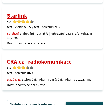
Starlink
4.4
testů v okrese:
22
/ testů celkem:
6965
Satelitní
: stahování: 70,3 Mb/s | nahrávání: 15,6 Mb/s | odezva:
38,2 ms
Dostupnost v celém okrese.
CRA.cz - radiokomunikace
3.5
testů celkem:
2023
DSL/ADSL
: stahování: - Mb/s | nahrávání: - Mb/s | odezva: - ms
Dostupnost v celém okrese.
Najděte si připojení k internetu