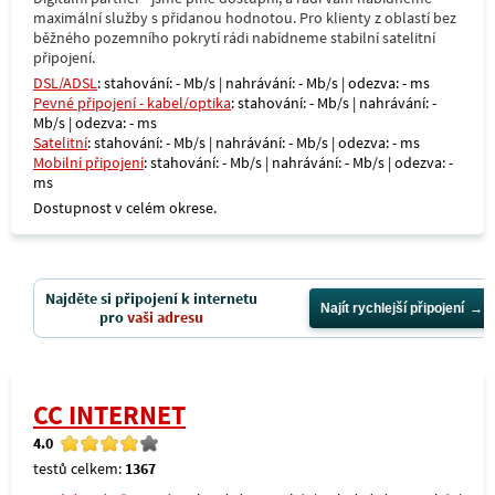
maximální služby s přidanou hodnotou. Pro klienty z oblastí bez
běžného pozemního pokrytí rádi nabídneme stabilní satelitní
připojení.
DSL/ADSL
: stahování: - Mb/s | nahrávání: - Mb/s | odezva: - ms
Pevné připojení - kabel/optika
: stahování: - Mb/s | nahrávání: -
Mb/s | odezva: - ms
Satelitní
: stahování: - Mb/s | nahrávání: - Mb/s | odezva: - ms
Mobilní připojení
: stahování: - Mb/s | nahrávání: - Mb/s | odezva: -
ms
Dostupnost v celém okrese.
Najděte si připojení k internetu
Najít rychlejší připojení
pro
vaši adresu
CC INTERNET
4.0
testů celkem:
1367