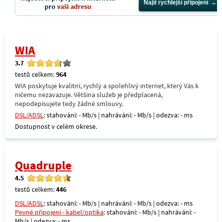
Najít rychlejší připojení
pro
vaši adresu
WIA
3.7
testů celkem:
964
WIA poskytuje kvalitní, rychlý a spolehlivý internet, který Vás k
ničemu nezavazuje. Většina služeb je předplacená,
nepodepisujete tedy žádné smlouvy.
DSL/ADSL
: stahování: - Mb/s | nahrávání: - Mb/s | odezva: - ms
Dostupnost v celém okrese.
Quadruple
4.5
testů celkem:
446
DSL/ADSL
: stahování: - Mb/s | nahrávání: - Mb/s | odezva: - ms
Pevné připojení - kabel/optika
: stahování: - Mb/s | nahrávání: -
Mb/s | odezva: - ms