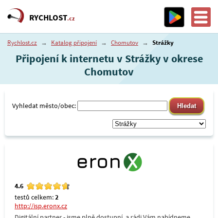
RYCHLOST
.cz
Rychlost.cz
→
Katalog připojení
→
Chomutov
→
Strážky
Připojení k internetu v Strážky v okrese
Chomutov
Vyhledat město/obec:
4.6
testů celkem:
2
http://isp.eronx.cz
Digitální partner - jsme plně dostupní, a rádi Vám nabídneme