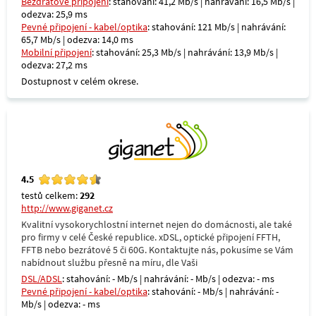
Bezdrátové připojení
: stahování: 41,2 Mb/s | nahrávání: 16,5 Mb/s |
odezva: 25,9 ms
Pevné připojení - kabel/optika
: stahování: 121 Mb/s | nahrávání:
65,7 Mb/s | odezva: 14,0 ms
Mobilní připojení
: stahování: 25,3 Mb/s | nahrávání: 13,9 Mb/s |
odezva: 27,2 ms
Dostupnost v celém okrese.
4.5
testů celkem:
292
http://www.giganet.cz
Kvalitní vysokorychlostní internet nejen do domácnosti, ale také
pro firmy v celé České republice. xDSL, optické připojení FFTH,
FFTB nebo bezrátové 5 či 60G. Kontaktujte nás, pokusíme se Vám
nabídnout službu přesně na míru, dle Vaši
DSL/ADSL
: stahování: - Mb/s | nahrávání: - Mb/s | odezva: - ms
Pevné připojení - kabel/optika
: stahování: - Mb/s | nahrávání: -
Mb/s | odezva: - ms