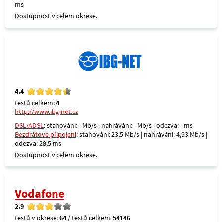
ms
Dostupnost v celém okrese.
4.4
testů celkem:
4
http://www.ibg-net.cz
DSL/ADSL
: stahování: - Mb/s | nahrávání: - Mb/s | odezva: - ms
Bezdrátové připojení
: stahování: 23,5 Mb/s | nahrávání: 4,93 Mb/s |
odezva: 28,5 ms
Dostupnost v celém okrese.
Vodafone
2.9
testů v okrese:
64
/ testů celkem:
54146