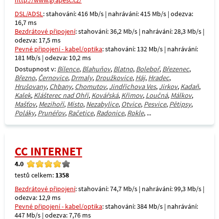
http://www.grapesc.cz/
DSL/ADSL
: stahování: 416 Mb/s | nahrávání: 415 Mb/s | odezva:
16,7 ms
Bezdrátové připojení
: stahování: 36,2 Mb/s | nahrávání: 28,3 Mb/s |
odezva: 17,5 ms
Pevné připojení - kabel/optika
: stahování: 132 Mb/s | nahrávání:
181 Mb/s | odezva: 10,2 ms
Dostupnost v:
Bílence
,
Blahuňov
,
Blatno
,
Boleboř
,
Březenec
,
Březno
,
Černovice
,
Drmaly
,
Droužkovice
,
Háj
,
Hradec
,
Hrušovany
,
Chbany
,
Chomutov
,
Jindřichova Ves
,
Jirkov
,
Kadaň
,
Kalek
,
Klášterec nad Ohří
,
Kovářská
,
Křimov
,
Loučná
,
Málkov
,
Mašťov
,
Mezihoří
,
Místo
,
Nezabylice
,
Otvice
,
Pesvice
,
Pětipsy
,
Poláky
,
Prunéřov
,
Račetice
,
Radonice
,
Rokle
, ...
CC INTERNET
4.0
testů celkem:
1358
Bezdrátové připojení
: stahování: 74,7 Mb/s | nahrávání: 99,3 Mb/s |
odezva: 12,9 ms
Pevné připojení - kabel/optika
: stahování: 384 Mb/s | nahrávání:
447 Mb/s | odezva: 7,76 ms