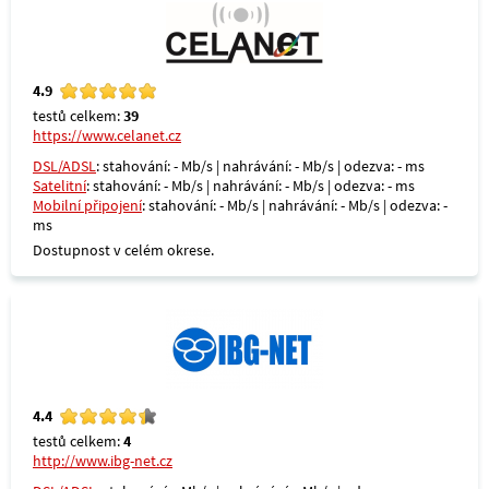
4.9
testů celkem:
39
https://www.celanet.cz
DSL/ADSL
: stahování: - Mb/s | nahrávání: - Mb/s | odezva: - ms
Satelitní
: stahování: - Mb/s | nahrávání: - Mb/s | odezva: - ms
Mobilní připojení
: stahování: - Mb/s | nahrávání: - Mb/s | odezva: -
ms
Dostupnost v celém okrese.
4.4
testů celkem:
4
http://www.ibg-net.cz