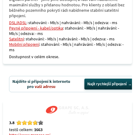
maximální služby s přidanou hodnotou. Pro klienty z oblastí bez
běžného pozemního pokrytí rádi nabídneme stabilní satelitní
připojení.
DSL/ADSL
: stahování: - Mb/s | nahrávání: - Mb/s | odezva: - ms
Pevné připojení - kabel/optika
: stahování: - Mb/s | nahrávání: -
Mb/s | odezva: - ms
Satelitní
: stahování: - Mb/s | nahrávání: - Mb/s | odezva: - ms
Mobilní připojení
: stahování: - Mb/s | nahrávání: - Mb/s | odezva: -
ms
Dostupnost v celém okrese.
Najděte si připojení k internetu
Najít rychlejší připojení
pro
vaši adresu
3.8
testů celkem:
1663