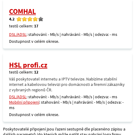
COMHAL
4.2
testů celkem:
17
DSL/ADSL
: stahování: - Mb/s | nahrávání: - Mb/s | odezva: - ms
Dostupnost v celém okrese.
HSL profi.cz
testů celkem:
12
Váš poskytovatel internetu a IPTV televize. Nabízíme stabilní
internet a kabelovou televizi pro domácnosti a firemní zákazníky
z vybraných regionů ČR.
DSL/ADSL
: stahování: - Mb/s | nahrávání: - Mb/s | odezva: - ms
Mobilní připojení
: stahování: - Mb/s | nahrávání: - Mb/s | odezva: -
ms
Dostupnost v celém okrese.
Poskytovatelé připojení jsou řazeni sestupně dle placenéno zápisu a
dalších parametrů (do kterých může patřit stav nahrání loga firmy,