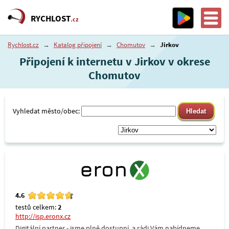
RYCHLOST
.cz
Rychlost.cz
→
Katalog připojení
→
Chomutov
→
Jirkov
Připojení k internetu v Jirkov v okrese
Chomutov
Vyhledat město/obec:
4.6
testů celkem:
2
http://isp.eronx.cz
Digitální partner - jsme plně dostupní, a rádi Vám nabídneme