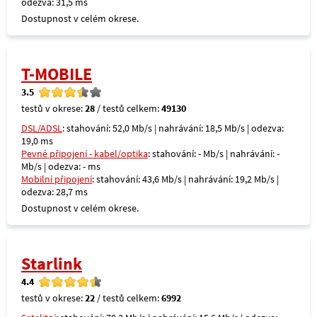
odezva: 31,5 ms
Dostupnost v celém okrese.
T-MOBILE
3.5
testů v okrese:
28
/ testů celkem:
49130
DSL/ADSL
: stahování: 52,0 Mb/s | nahrávání: 18,5 Mb/s | odezva:
19,0 ms
Pevné připojení - kabel/optika
: stahování: - Mb/s | nahrávání: -
Mb/s | odezva: - ms
Mobilní připojení
: stahování: 43,6 Mb/s | nahrávání: 19,2 Mb/s |
odezva: 28,7 ms
Dostupnost v celém okrese.
Starlink
4.4
testů v okrese:
22
/ testů celkem:
6992