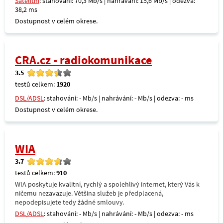
Satelitní
: stahování: 70,3 Mb/s | nahrávání: 15,6 Mb/s | odezva:
38,2 ms
Dostupnost v celém okrese.
CRA.cz - radiokomunikace
3.5
testů celkem:
1920
DSL/ADSL
: stahování: - Mb/s | nahrávání: - Mb/s | odezva: - ms
Dostupnost v celém okrese.
WIA
3.7
testů celkem:
910
WIA poskytuje kvalitní, rychlý a spolehlivý internet, který Vás k
ničemu nezavazuje. Většina služeb je předplacená,
nepodepisujete tedy žádné smlouvy.
DSL/ADSL
: stahování: - Mb/s | nahrávání: - Mb/s | odezva: - ms