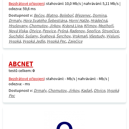
Bezdrátové připojení
: stahování: 10,0 Mb/s | nahrávání: 5,11 Mb/s |
odezva: 59,6 ms
Dostupnost v:
Bečov
,
Blatno
,
Boleboř
,
Březenec
,
Domina
,
Drmaly
,
Hora Svatého Šebestiána
,
Horní Halže
,
Hrádečná
,
Hrušovany
,
Chomutov
,
Jirkov
,
Krásná Lípa
,
Křimov
,
Mezihoří
,
Nová Víska
,
Otvice
,
Pesvice
,
Pyšná
,
Radenov
,
Spořice
,
Strupčice
,
Suchdol
,
Sušany
,
Svahová
,
Šerchov
,
Vrskmaň
,
Všestudy
,
Výsluní
,
Vysoká
,
Vysoká Jedle
,
Vysoká Pec
,
Zaječice
ABCNET
testů celkem:
0
Bezdrátové připojení
: stahování: - Mb/s | nahrávání: - Mb/s |
odezva: - ms
Dostupnost v:
Drmaly
,
Chomutov
,
Jirkov
,
Kadaň
,
Otvice
,
Vysoká
Pec