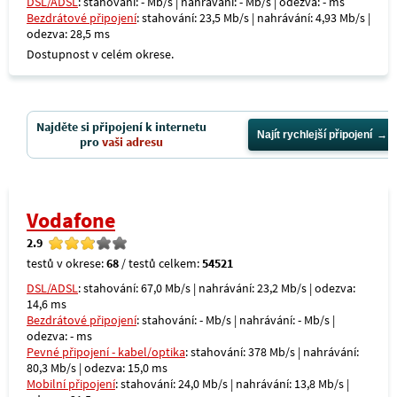
DSL/ADSL
: stahování: - Mb/s | nahrávání: - Mb/s | odezva: - ms
Bezdrátové připojení
: stahování: 23,5 Mb/s | nahrávání: 4,93 Mb/s |
odezva: 28,5 ms
Dostupnost v celém okrese.
Najděte si připojení k internetu
Najít rychlejší připojení
pro
vaši adresu
Vodafone
2.9
testů v okrese:
68
/ testů celkem:
54521
DSL/ADSL
: stahování: 67,0 Mb/s | nahrávání: 23,2 Mb/s | odezva:
14,6 ms
Bezdrátové připojení
: stahování: - Mb/s | nahrávání: - Mb/s |
odezva: - ms
Pevné připojení - kabel/optika
: stahování: 378 Mb/s | nahrávání:
80,3 Mb/s | odezva: 15,0 ms
Mobilní připojení
: stahování: 24,0 Mb/s | nahrávání: 13,8 Mb/s |