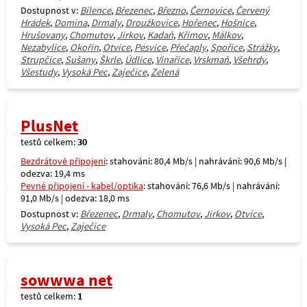
Dostupnost v:
Bílence
,
Březenec
,
Březno
,
Černovice
,
Červený
Hrádek
,
Domina
,
Drmaly
,
Droužkovice
,
Hořenec
,
Hošnice
,
Hrušovany
,
Chomutov
,
Jirkov
,
Kadaň
,
Křimov
,
Málkov
,
Nezabylice
,
Okořín
,
Otvice
,
Pesvice
,
Přečaply
,
Spořice
,
Strážky
,
Strupčice
,
Sušany
,
Škrle
,
Údlice
,
Vinařice
,
Vrskmaň
,
Všehrdy
,
Všestudy
,
Vysoká Pec
,
Zaječice
,
Zelená
PlusNet
testů celkem:
30
Bezdrátové připojení
: stahování: 80,4 Mb/s | nahrávání: 90,6 Mb/s |
odezva: 19,4 ms
Pevné připojení - kabel/optika
: stahování: 76,6 Mb/s | nahrávání:
91,0 Mb/s | odezva: 18,0 ms
Dostupnost v:
Březenec
,
Drmaly
,
Chomutov
,
Jirkov
,
Otvice
,
Vysoká Pec
,
Zaječice
sowwwa net
testů celkem:
1