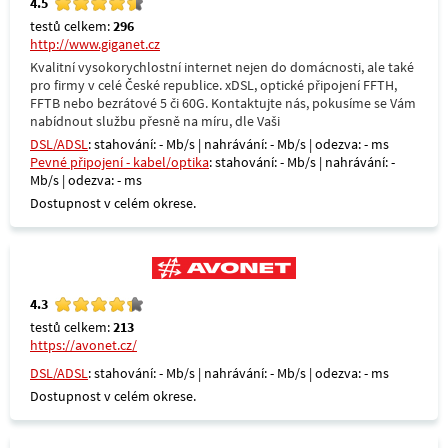
4.5
testů celkem:
296
http://www.giganet.cz
Kvalitní vysokorychlostní internet nejen do domácnosti, ale také
pro firmy v celé České republice. xDSL, optické připojení FFTH,
FFTB nebo bezrátové 5 či 60G. Kontaktujte nás, pokusíme se Vám
nabídnout službu přesně na míru, dle Vaši
DSL/ADSL
: stahování: - Mb/s | nahrávání: - Mb/s | odezva: - ms
Pevné připojení - kabel/optika
: stahování: - Mb/s | nahrávání: -
Mb/s | odezva: - ms
Dostupnost v celém okrese.
4.3
testů celkem:
213
https://avonet.cz/
DSL/ADSL
: stahování: - Mb/s | nahrávání: - Mb/s | odezva: - ms
Dostupnost v celém okrese.