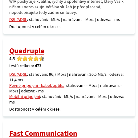
WIA poskytuje kvalitní, rychlý a spolehlivý internet, který Vás k
ničemu nezavazuje. Většina služeb je předplacená,
nepodepisujete tedy žádné smlouvy.
DSL/ADSL
: stahování: - Mb/s | nahrávání: - Mb/s | odezva: - ms
Dostupnost v celém okrese.
Quadruple
4.5
testů celkem:
472
DSL/ADSL
: stahování: 96,7 Mb/s | nahrávání: 20,5 Mb/s | odezva:
11,4 ms
Pevné připojení - kabel/optika
: stahování: - Mb/s | nahrávání: -
Mb/s | odezva: - ms
Mobilní připojení
: stahování: - Mb/s | nahrávání: - Mb/s | odezva: -
ms
Dostupnost v celém okrese.
Fast Communication