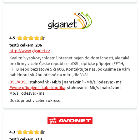
4.5
testů celkem:
296
http://www.giganet.cz
Kvalitní vysokorychlostní internet nejen do domácnosti, ale také
pro firmy v celé České republice. xDSL, optické připojení FFTH,
FFTB nebo bezrátové 5 či 60G. Kontaktujte nás, pokusíme se Vám
nabídnout službu přesně na míru, dle Vaši
DSL/ADSL
: stahování: - Mb/s | nahrávání: - Mb/s | odezva: - ms
Pevné připojení - kabel/optika
: stahování: - Mb/s | nahrávání: -
Mb/s | odezva: - ms
Dostupnost v celém okrese.
4.3
testů celkem:
213