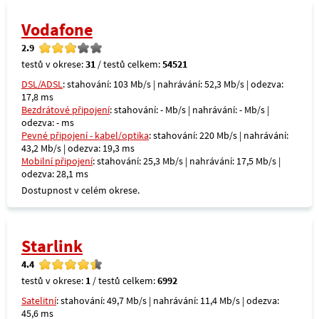
Vodafone
2.9
testů v okrese:
31
/ testů celkem:
54521
DSL/ADSL
: stahování: 103 Mb/s | nahrávání: 52,3 Mb/s | odezva:
17,8 ms
Bezdrátové připojení
: stahování: - Mb/s | nahrávání: - Mb/s |
odezva: - ms
Pevné připojení - kabel/optika
: stahování: 220 Mb/s | nahrávání:
43,2 Mb/s | odezva: 19,3 ms
Mobilní připojení
: stahování: 25,3 Mb/s | nahrávání: 17,5 Mb/s |
odezva: 28,1 ms
Dostupnost v celém okrese.
Starlink
4.4
testů v okrese:
1
/ testů celkem:
6992
Satelitní
: stahování: 49,7 Mb/s | nahrávání: 11,4 Mb/s | odezva:
45,6 ms