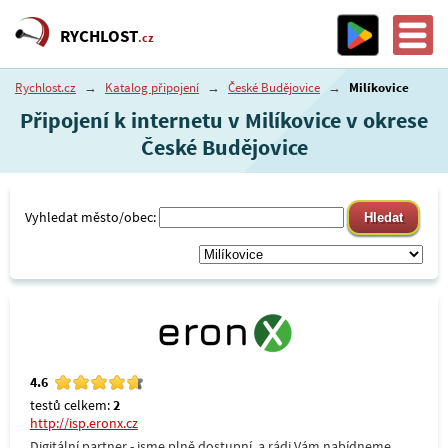
RYCHLOST
.cz
Rychlost.cz
→
Katalog připojení
→
České Budějovice
→
Milíkovice
Připojení k internetu v Milíkovice v okrese
České Budějovice
Vyhledat město/obec:
4.6
testů celkem:
2
http://isp.eronx.cz
Digitální partner - jsme plně dostupní, a rádi Vám nabídneme