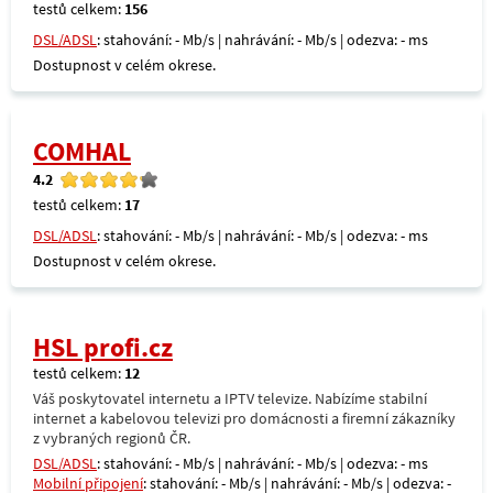
testů celkem:
156
DSL/ADSL
: stahování: - Mb/s | nahrávání: - Mb/s | odezva: - ms
Dostupnost v celém okrese.
COMHAL
4.2
testů celkem:
17
DSL/ADSL
: stahování: - Mb/s | nahrávání: - Mb/s | odezva: - ms
Dostupnost v celém okrese.
HSL profi.cz
testů celkem:
12
Váš poskytovatel internetu a IPTV televize. Nabízíme stabilní
internet a kabelovou televizi pro domácnosti a firemní zákazníky
z vybraných regionů ČR.
DSL/ADSL
: stahování: - Mb/s | nahrávání: - Mb/s | odezva: - ms
Mobilní připojení
: stahování: - Mb/s | nahrávání: - Mb/s | odezva: -