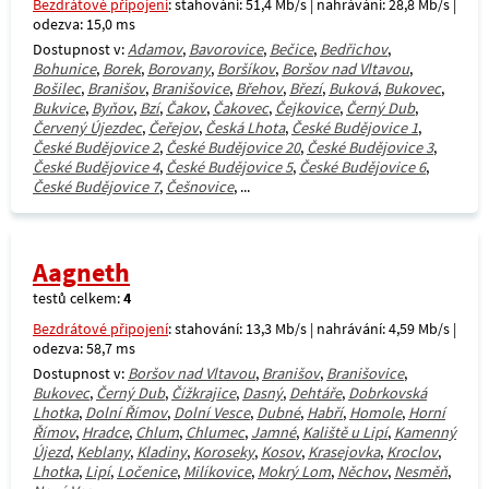
Bezdrátové připojení
: stahování: 51,4 Mb/s | nahrávání: 28,8 Mb/s |
odezva: 15,0 ms
Dostupnost v:
Adamov
,
Bavorovice
,
Bečice
,
Bedřichov
,
Bohunice
,
Borek
,
Borovany
,
Boršíkov
,
Boršov nad Vltavou
,
Bošilec
,
Branišov
,
Branišovice
,
Břehov
,
Březí
,
Buková
,
Bukovec
,
Bukvice
,
Byňov
,
Bzí
,
Čakov
,
Čakovec
,
Čejkovice
,
Černý Dub
,
Červený Újezdec
,
Čeřejov
,
Česká Lhota
,
České Budějovice 1
,
České Budějovice 2
,
České Budějovice 20
,
České Budějovice 3
,
České Budějovice 4
,
České Budějovice 5
,
České Budějovice 6
,
České Budějovice 7
,
Češnovice
, ...
Aagneth
testů celkem:
4
Bezdrátové připojení
: stahování: 13,3 Mb/s | nahrávání: 4,59 Mb/s |
odezva: 58,7 ms
Dostupnost v:
Boršov nad Vltavou
,
Branišov
,
Branišovice
,
Bukovec
,
Černý Dub
,
Čížkrajice
,
Dasný
,
Dehtáře
,
Dobrkovská
Lhotka
,
Dolní Římov
,
Dolní Vesce
,
Dubné
,
Habří
,
Homole
,
Horní
Římov
,
Hradce
,
Chlum
,
Chlumec
,
Jamné
,
Kaliště u Lipí
,
Kamenný
Újezd
,
Keblany
,
Kladiny
,
Koroseky
,
Kosov
,
Krasejovka
,
Kroclov
,
Lhotka
,
Lipí
,
Ločenice
,
Milíkovice
,
Mokrý Lom
,
Něchov
,
Nesměň
,