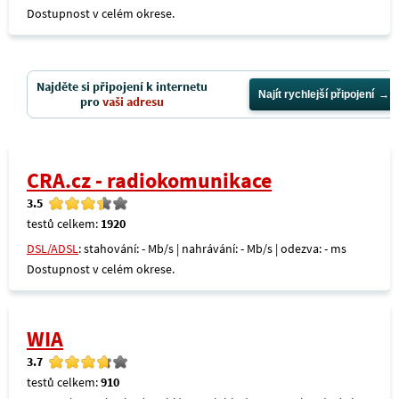
Dostupnost v celém okrese.
Najděte si připojení k internetu
Najít rychlejší připojení
pro
vaši adresu
CRA.cz - radiokomunikace
3.5
testů celkem:
1920
DSL/ADSL
: stahování: - Mb/s | nahrávání: - Mb/s | odezva: - ms
Dostupnost v celém okrese.
WIA
3.7
testů celkem:
910