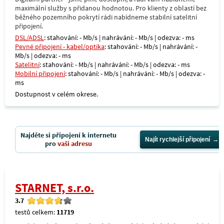
maximální služby s přidanou hodnotou. Pro klienty z oblastí bez
běžného pozemního pokrytí rádi nabídneme stabilní satelitní
připojení.
DSL/ADSL
: stahování: - Mb/s | nahrávání: - Mb/s | odezva: - ms
Pevné připojení - kabel/optika
: stahování: - Mb/s | nahrávání: -
Mb/s | odezva: - ms
Satelitní
: stahování: - Mb/s | nahrávání: - Mb/s | odezva: - ms
Mobilní připojení
: stahování: - Mb/s | nahrávání: - Mb/s | odezva: -
ms
Dostupnost v celém okrese.
Najděte si připojení k internetu
Najít rychlejší připojení
pro
vaši adresu
STARNET, s.r.o.
3.7
testů celkem:
11719