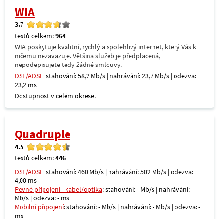
WIA
3.7
testů celkem:
964
WIA poskytuje kvalitní, rychlý a spolehlivý internet, který Vás k
ničemu nezavazuje. Většina služeb je předplacená,
nepodepisujete tedy žádné smlouvy.
DSL/ADSL
: stahování: 58,2 Mb/s | nahrávání: 23,7 Mb/s | odezva:
23,2 ms
Dostupnost v celém okrese.
Quadruple
4.5
testů celkem:
446
DSL/ADSL
: stahování: 460 Mb/s | nahrávání: 502 Mb/s | odezva:
4,00 ms
Pevné připojení - kabel/optika
: stahování: - Mb/s | nahrávání: -
Mb/s | odezva: - ms
Mobilní připojení
: stahování: - Mb/s | nahrávání: - Mb/s | odezva: -
ms