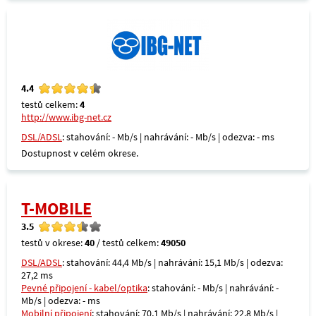
4.4
testů celkem:
4
http://www.ibg-net.cz
DSL/ADSL
: stahování: - Mb/s | nahrávání: - Mb/s | odezva: - ms
Dostupnost v celém okrese.
T-MOBILE
3.5
testů v okrese:
40
/ testů celkem:
49050
DSL/ADSL
: stahování: 44,4 Mb/s | nahrávání: 15,1 Mb/s | odezva:
27,2 ms
Pevné připojení - kabel/optika
: stahování: - Mb/s | nahrávání: -
Mb/s | odezva: - ms
Mobilní připojení
: stahování: 70,1 Mb/s | nahrávání: 22,8 Mb/s |