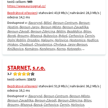
testů celkem:
949
https://www.eurosignal.cz/
Bezdrátové připojení
: stahování: 43,9 Mb/s | nahrávání: 28,3 Mb/s |
odezva: 14,1 ms
Dostupnost v:
Bavoryně
,
Běleč
,
Beroun-Centrum
,
Beroun-
Hostim
,
Beroun-Jarov
,
Beroun-Město
,
Beroun-Zavadilka
,
Beroun-Závodí
,
Beroun-Zdejcina
,
Běštín
,
Bezdědice
,
Bítov
,
Borek
,
Broumy
,
Březová
,
Bubovice
,
Bykoš
,
Cerhovice
,
Černín
,
Dolní Roblín
,
Drozdov
,
Halouny
,
Hořovice
,
Hostomice
,
Hudlice
,
Hýskov
,
Chodouň
,
Chrustenice
,
Chyňava
,
Jarov-Beroun
,
Knížkovice
,
Komárov
,
Koněprusy
,
Korno
,
Kotopeky
, ...
STARNET, s.r.o.
3.7
testů celkem:
11672
Bezdrátové připojení
: stahování: 51,9 Mb/s | nahrávání: 36,2 Mb/s |
odezva: 16,1 ms
Dostupnost v:
Bavoryně
,
Beroun-Centrum
,
Beroun-Město
,
Beroun-Zavadilka
,
Beroun-Závodí
,
Beroun-Zdejcina
,
Bítov
,
Broumy
,
Březová
,
Bzová
,
Cerhovice
,
Černín
,
Hořovice
,