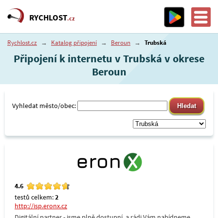
RYCHLOST
.cz
Rychlost.cz
→
Katalog připojení
→
Beroun
→
Trubská
Připojení k internetu v Trubská v okrese
Beroun
Vyhledat město/obec:
4.6
testů celkem:
2
http://isp.eronx.cz
Digitální partner - jsme plně dostupní, a rádi Vám nabídneme