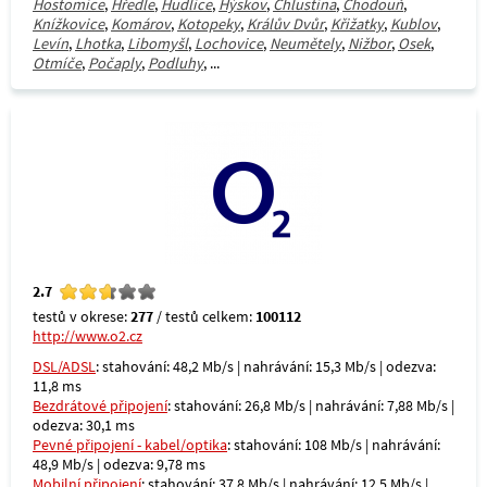
Hostomice
,
Hředle
,
Hudlice
,
Hýskov
,
Chlustina
,
Chodouň
,
Knížkovice
,
Komárov
,
Kotopeky
,
Králův Dvůr
,
Křižatky
,
Kublov
,
Levín
,
Lhotka
,
Libomyšl
,
Lochovice
,
Neumětely
,
Nižbor
,
Osek
,
Otmíče
,
Počaply
,
Podluhy
, ...
2.7
testů v okrese:
277
/ testů celkem:
100112
http://www.o2.cz
DSL/ADSL
: stahování: 48,2 Mb/s | nahrávání: 15,3 Mb/s | odezva:
11,8 ms
Bezdrátové připojení
: stahování: 26,8 Mb/s | nahrávání: 7,88 Mb/s |
odezva: 30,1 ms
Pevné připojení - kabel/optika
: stahování: 108 Mb/s | nahrávání:
48,9 Mb/s | odezva: 9,78 ms
Mobilní připojení
: stahování: 37,8 Mb/s | nahrávání: 12,5 Mb/s |