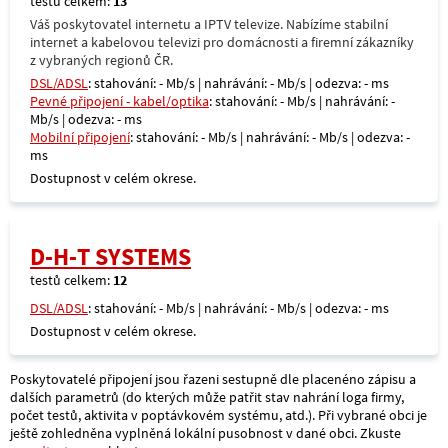
testů celkem:
13
Váš poskytovatel internetu a IPTV televize. Nabízíme stabilní
internet a kabelovou televizi pro domácnosti a firemní zákazníky
z vybraných regionů ČR.
DSL/ADSL
: stahování: - Mb/s | nahrávání: - Mb/s | odezva: - ms
Pevné připojení - kabel/optika
: stahování: - Mb/s | nahrávání: -
Mb/s | odezva: - ms
Mobilní připojení
: stahování: - Mb/s | nahrávání: - Mb/s | odezva: -
ms
Dostupnost v celém okrese.
D-H-T SYSTEMS
testů celkem:
12
DSL/ADSL
: stahování: - Mb/s | nahrávání: - Mb/s | odezva: - ms
Dostupnost v celém okrese.
Poskytovatelé připojení jsou řazeni sestupně dle placenéno zápisu a
dalších parametrů (do kterých může patřit stav nahrání loga firmy,
počet testů, aktivita v poptávkovém systému, atd.). Při vybrané obci je
ještě zohledněna vyplněná lokální pusobnost v dané obci. Zkuste