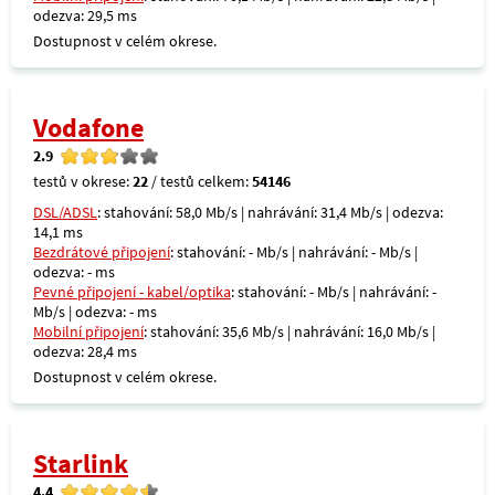
odezva: 29,5 ms
Dostupnost v celém okrese.
Vodafone
2.9
testů v okrese:
22
/ testů celkem:
54146
DSL/ADSL
: stahování: 58,0 Mb/s | nahrávání: 31,4 Mb/s | odezva:
14,1 ms
Bezdrátové připojení
: stahování: - Mb/s | nahrávání: - Mb/s |
odezva: - ms
Pevné připojení - kabel/optika
: stahování: - Mb/s | nahrávání: -
Mb/s | odezva: - ms
Mobilní připojení
: stahování: 35,6 Mb/s | nahrávání: 16,0 Mb/s |
odezva: 28,4 ms
Dostupnost v celém okrese.
Starlink
4.4