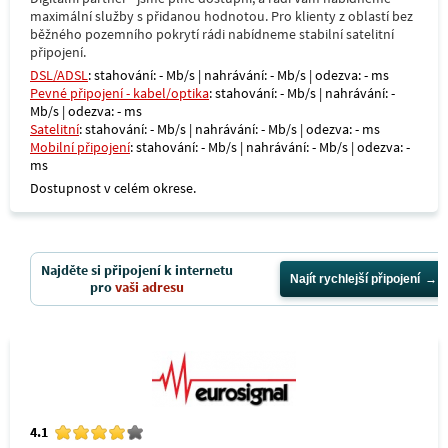
maximální služby s přidanou hodnotou. Pro klienty z oblastí bez
běžného pozemního pokrytí rádi nabídneme stabilní satelitní
připojení.
DSL/ADSL
: stahování: - Mb/s | nahrávání: - Mb/s | odezva: - ms
Pevné připojení - kabel/optika
: stahování: - Mb/s | nahrávání: -
Mb/s | odezva: - ms
Satelitní
: stahování: - Mb/s | nahrávání: - Mb/s | odezva: - ms
Mobilní připojení
: stahování: - Mb/s | nahrávání: - Mb/s | odezva: -
ms
Dostupnost v celém okrese.
Najděte si připojení k internetu
Najít rychlejší připojení
pro
vaši adresu
4.1