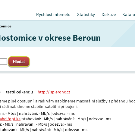
Rychlost internetu
Statistiky
Diskuze
Katalo
tomice
 Hostomice v okrese Beroun
testů celkem:
2
http://isp.eronx.cz
- jsme plně dostupní, a rádi Vám nabídneme maximální služby s přidanou hod
rádi nabídneme stabilní satelitní připojení.
ní: - Mb/s | nahrávání: - Mb/s | odezva: - ms
kabel/optika
: stahování: - Mb/s | nahrávání: - Mb/s | odezva: - ms
: - Mb/s | nahrávání: - Mb/s | odezva: - ms
 stahování: - Mb/s | nahrávání: - Mb/s | odezva: - ms