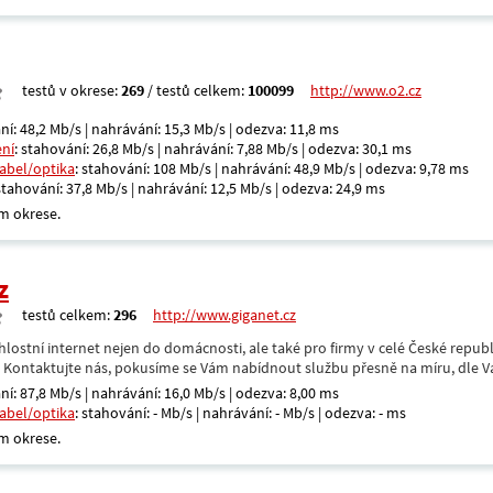
testů v okrese:
269
/ testů celkem:
100099
http://www.o2.cz
ní: 48,2 Mb/s | nahrávání: 15,3 Mb/s | odezva: 11,8 ms
ení
: stahování: 26,8 Mb/s | nahrávání: 7,88 Mb/s | odezva: 30,1 ms
kabel/optika
: stahování: 108 Mb/s | nahrávání: 48,9 Mb/s | odezva: 9,78 ms
 stahování: 37,8 Mb/s | nahrávání: 12,5 Mb/s | odezva: 24,9 ms
m okrese.
z
testů celkem:
296
http://www.giganet.cz
hlostní internet nejen do domácnosti, ale také pro firmy v celé České repub
. Kontaktujte nás, pokusíme se Vám nabídnout službu přesně na míru, dle V
ní: 87,8 Mb/s | nahrávání: 16,0 Mb/s | odezva: 8,00 ms
kabel/optika
: stahování: - Mb/s | nahrávání: - Mb/s | odezva: - ms
m okrese.