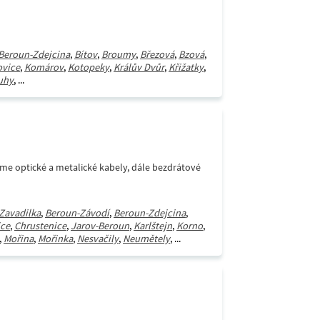
Beroun-Zdejcina
,
Bítov
,
Broumy
,
Březová
,
Bzová
,
ovice
,
Komárov
,
Kotopeky
,
Králův Dvůr
,
Křižatky
,
uhy
, ...
áme optické a metalické kabely, dále bezdrátové
Zavadilka
,
Beroun-Závodí
,
Beroun-Zdejcina
,
ce
,
Chrustenice
,
Jarov-Beroun
,
Karlštejn
,
Korno
,
,
Mořina
,
Mořinka
,
Nesvačily
,
Neumětely
, ...