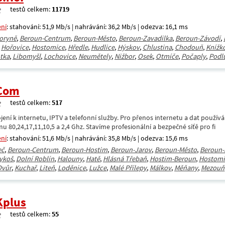
testů celkem:
11719
ení
: stahování: 51,9 Mb/s | nahrávání: 36,2 Mb/s | odezva: 16,1 ms
oryně
,
Beroun-Centrum
,
Beroun-Město
,
Beroun-Zavadilka
,
Beroun-Závodí
,
,
Hořovice
,
Hostomice
,
Hředle
,
Hudlice
,
Hýskov
,
Chlustina
,
Chodouň
,
Knížk
tka
,
Libomyšl
,
Lochovice
,
Neumětely
,
Nižbor
,
Osek
,
Otmíče
,
Počaply
,
Podl
.Com
testů celkem:
517
ení k internetu, IPTV a telefonní služby. Pro přenos internetu a dat použív
u 80,24,17,11,10,5 a 2,4 Ghz. Stavíme profesionální a bezpečné síťě pro fi
ení
: stahování: 51,6 Mb/s | nahrávání: 35,8 Mb/s | odezva: 15,6 ms
eč
,
Beroun-Centrum
,
Beroun-Hostim
,
Beroun-Jarov
,
Beroun-Město
,
Beroun-
ykoš
,
Dolní Roblín
,
Halouny
,
Hatě
,
Hlásná Třebaň
,
Hostim-Beroun
,
Hostomi
Dvůr
,
Kuchař
,
Liteň
,
Loděnice
,
Lužce
,
Malé Přílepy
,
Málkov
,
Měňany
,
Mezouň
Kplus
testů celkem:
55