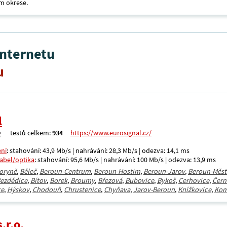
m okrese.
internetu
u
l
testů celkem:
934
https://www.eurosignal.cz/
ení
: stahování: 43,9 Mb/s | nahrávání: 28,3 Mb/s | odezva: 14,1 ms
kabel/optika
: stahování: 95,6 Mb/s | nahrávání: 100 Mb/s | odezva: 13,9 ms
oryně
,
Běleč
,
Beroun-Centrum
,
Beroun-Hostim
,
Beroun-Jarov
,
Beroun-Měst
ezdědice
,
Bítov
,
Borek
,
Broumy
,
Březová
,
Bubovice
,
Bykoš
,
Cerhovice
,
Čern
ce
,
Hýskov
,
Chodouň
,
Chrustenice
,
Chyňava
,
Jarov-Beroun
,
Knížkovice
,
Kom
.r.o.