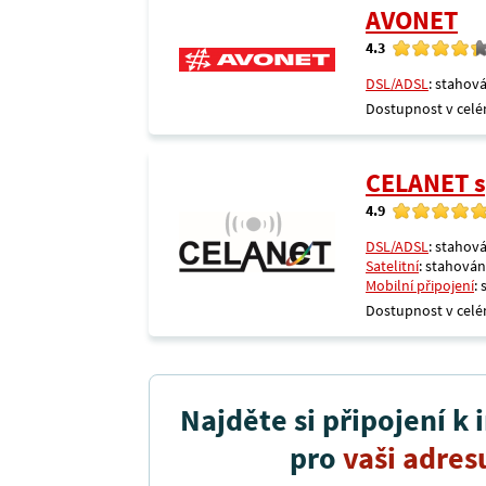
AVONET
4.3
DSL/ADSL
: stahová
Dostupnost v celé
CELANET sp
4.9
DSL/ADSL
: stahová
Satelitní
: stahování
Mobilní připojení
:
Dostupnost v celé
Najděte si připojení k 
pro
vaši adres