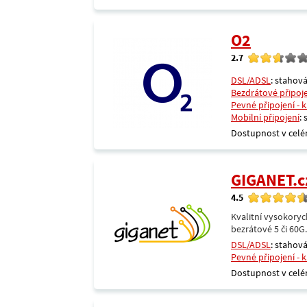
O2
2.7
DSL/ADSL
: stahová
Bezdrátové připoj
Pevné připojení - 
Mobilní připojení
:
Dostupnost v celé
GIGANET.c
4.5
Kvalitní vysokoryc
bezrátové 5 či 60G
DSL/ADSL
: stahová
Pevné připojení - 
Dostupnost v celé