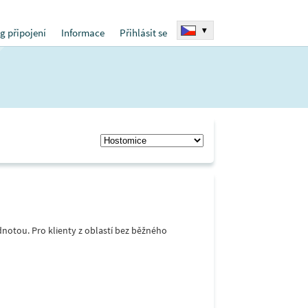
▾
g připojení
Informace
Přihlásit se
notou. Pro klienty z oblastí bez běžného