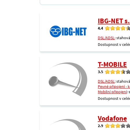
IBG-NET s.
4.4
DSL/ADSL
: stahová
Dostupnost v celé
T-MOBILE
3.5
DSL/ADSL
: stahová
Pevné připojení - 
Mobilní připojení
:
Dostupnost v celé
Vodafone
2.9