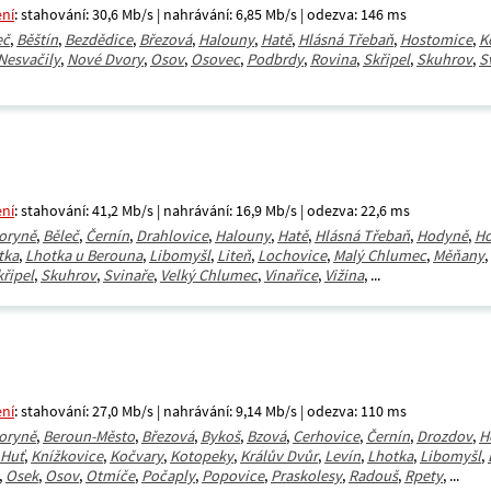
ení
: stahování: 30,6 Mb/s | nahrávání: 6,85 Mb/s | odezva: 146 ms
eč
,
Běštín
,
Bezdědice
,
Březová
,
Halouny
,
Hatě
,
Hlásná Třebaň
,
Hostomice
,
K
Nesvačily
,
Nové Dvory
,
Osov
,
Osovec
,
Podbrdy
,
Rovina
,
Skřipel
,
Skuhrov
,
S
ení
: stahování: 41,2 Mb/s | nahrávání: 16,9 Mb/s | odezva: 22,6 ms
oryně
,
Běleč
,
Černín
,
Drahlovice
,
Halouny
,
Hatě
,
Hlásná Třebaň
,
Hodyně
,
Ho
tka
,
Lhotka u Berouna
,
Libomyšl
,
Liteň
,
Lochovice
,
Malý Chlumec
,
Měňany
,
křipel
,
Skuhrov
,
Svinaře
,
Velký Chlumec
,
Vinařice
,
Vižina
, ...
ení
: stahování: 27,0 Mb/s | nahrávání: 9,14 Mb/s | odezva: 110 ms
oryně
,
Beroun-Město
,
Březová
,
Bykoš
,
Bzová
,
Cerhovice
,
Černín
,
Drozdov
,
H
 Huť
,
Knížkovice
,
Kočvary
,
Kotopeky
,
Králův Dvůr
,
Levín
,
Lhotka
,
Libomyšl
,
,
Osek
,
Osov
,
Otmíče
,
Počaply
,
Popovice
,
Praskolesy
,
Radouš
,
Rpety
, ...