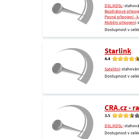
DSL/ADSL
: stahová
Bezdrátové připoj
Pevné připojení - 
Mobilní připojení
:
Dostupnost v celé
Starlink
4.4
Satelitní
: stahován
Dostupnost v celé
CRA.cz - 
3.5
DSL/ADSL
: stahová
Dostupnost v celé