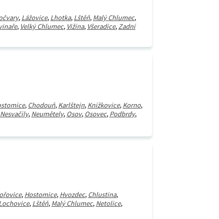
očvary
,
Lážovice
,
Lhotka
,
Lštěň
,
Malý Chlumec
,
vinaře
,
Velký Chlumec
,
Vižina
,
Všeradice
,
Zadní
stomice
,
Chodouň
,
Karlštejn
,
Knížkovice
,
Korno
,
Nesvačily
,
Neumětely
,
Osov
,
Osovec
,
Podbrdy
,
ořovice
,
Hostomice
,
Hvozdec
,
Chlustina
,
Lochovice
,
Lštěň
,
Malý Chlumec
,
Netolice
,