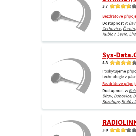
3.7
Bezdrátové připoj
Dostupnost v:
Bav
Cerhovice
,
Černín
Kublov
,
Levín
,
Lho
Sys-Data
4.3
Poskytujeme připoj
technologie v pásm
Bezdrátové připoj
Dostupnost v:
Běl
Bítov
,
Bubovice
,
B
Kozolupy
,
Králův 
RADIOLIN
3.0