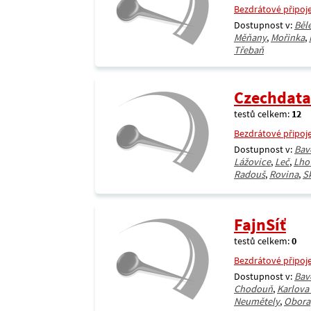
Bezdrátové připoj
Dostupnost v:
Běl
Měňany
,
Mořinka
,
Třebaň
Czechdata
testů celkem:
12
Bezdrátové připoj
Dostupnost v:
Bav
Lážovice
,
Leč
,
Lho
Radouš
,
Rovina
,
S
FajnSíť
testů celkem:
0
Bezdrátové připoj
Dostupnost v:
Bav
Chodouň
,
Karlova
Neumětely
,
Obora