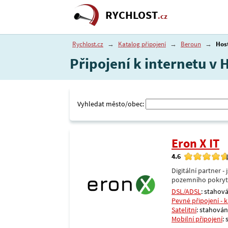
RYCHLOST
.cz
Rychlost.cz
→
Katalog připojení
→
Beroun
→
Hos
Připojení k internetu v
Vyhledat město/obec:
Eron X IT
4.6
Digitální partner 
pozemního pokrytí 
DSL/ADSL
: stahová
Pevné připojení - 
Satelitní
: stahování
Mobilní připojení
: