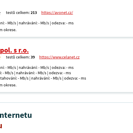
testů celkem:
213
https://avonet.cz/
ní: - Mb/s | nahrávání: - Mb/s | odezva: - ms
m okrese.
ol. s r.o.
testů celkem:
39
https://www.celanet.cz
ní: - Mb/s | nahrávání: - Mb/s | odezva: - ms
: - Mb/s | nahrávání: - Mb/s | odezva: - ms
 stahování: - Mb/s | nahrávání: - Mb/s | odezva: - ms
m okrese.
internetu
u