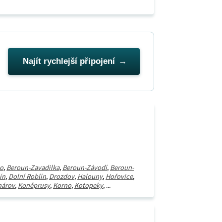
Najít rychlejší připojení
o
,
Beroun-Zavadilka
,
Beroun-Závodí
,
Beroun-
ín
,
Dolní Roblín
,
Drozdov
,
Halouny
,
Hořovice
,
árov
,
Koněprusy
,
Korno
,
Kotopeky
, ...