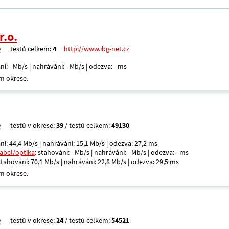
r.o.
testů celkem:
4
http://www.ibg-net.cz
ní: - Mb/s | nahrávání: - Mb/s | odezva: - ms
m okrese.
testů v okrese:
39
/ testů celkem:
49130
ní: 44,4 Mb/s | nahrávání: 15,1 Mb/s | odezva: 27,2 ms
kabel/optika
: stahování: - Mb/s | nahrávání: - Mb/s | odezva: - ms
 stahování: 70,1 Mb/s | nahrávání: 22,8 Mb/s | odezva: 29,5 ms
m okrese.
testů v okrese:
24
/ testů celkem:
54521