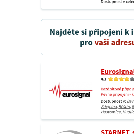
Dostupnost v celé
Najděte si připojení k 
pro
vaši adres
Eurosigna
4.1
Bezdrátové připoj
Pevné připojení - 
Dostupnost v:
Bav
Zdejcina
,
Běštín
,
B
Hostomice
,
Hudli
STARNET, s