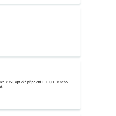
lice. xDSL, optické připojení FFTH, FFTB nebo
aši