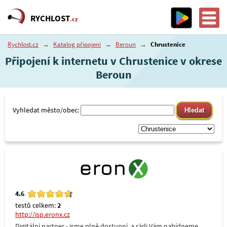
RYCHLOST
.cz
Rychlost.cz
→
Katalog připojení
→
Beroun
→
Chrustenice
Připojení k internetu v Chrustenice v okrese
Beroun
Vyhledat město/obec:
4.6
testů celkem:
2
http://isp.eronx.cz
Digitální partner - jsme plně dostupní, a rádi Vám nabídneme