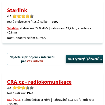
Starlink
4.4
testů v okrese:
4
/ testů celkem:
6992
Satelitní
: stahování: 77,9 Mb/s | nahrávání: 12,9 Mb/s | odezva:
46,8 ms
Dostupnost v celém okrese.
Najděte si připojení k internetu
Najít rychlejší připojení
pro
vaši adresu
CRA.cz - radiokomunikace
3.5
testů celkem:
1920
DSL/ADSL
: stahování: 86,8 Mb/s | nahrávání: 89,6 Mb/s | odezva:
7,95 ms