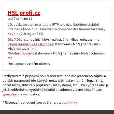
HSL profi.cz
testů celkem:
12
Váš poskytovatel internetu a IPTV televize. Nabízíme stabilní
internet a kabelovou televizi pro domácnosti a firemní zákazníky
z vybraných regionů ČR.
DSL/ADSL
: stahování: - Mb/s | nahrávání: - Mb/s | odezva: - ms
Pevné připojení - kabel/optika
: stahování: - Mb/s | nahrávání: -
Mb/s | odezva: - ms
Mobilní připojení
: stahování: - Mb/s | nahrávání: - Mb/s | odezva: -
ms
Dostupnost v celém okrese.
Poskytovatelé připojení jsou řazeni sestupně dle placenéno zápisu a
dalších parametrů (do kterých může patřit stav nahrání loga firmy,
počet testů, aktivita v poptávkovém systému, atd.). Při vybrané obci je
ještě zohledněna vyplněná lokální pusobnost v dané obci. Zkuste
speedtest
na rychlost.cz.
* Recenze/hodnocení jsou ověřena, viz
podmínky
.