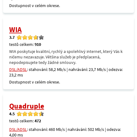
Dostupnost v celém okrese.
WIA
3.7
testů celkem:
910
WIA poskytuje kvalitní, rychlý a spolehlivý internet, který Vás k
ničemu nezavazuje. Většina služeb je předplacená,
nepodepisujete tedy žádné smlouvy.
DSL/ADSL
: stahování: 58,2 Mb/s | nahrávání: 23,7 Mb/s | odezva:
23,2 ms
Dostupnost v celém okrese.
Quadruple
4.5
testů celkem:
472
DSL/ADSL
: stahování: 460 Mb/s | nahrávání: 502 Mb/s | odezva:
4,00 ms