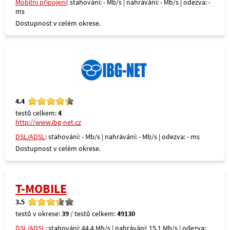
Mobilní připojení
: stahování: - Mb/s | nahrávání: - Mb/s | odezva: -
ms
Dostupnost v celém okrese.
4.4
testů celkem:
4
http://www.ibg-net.cz
DSL/ADSL
: stahování: - Mb/s | nahrávání: - Mb/s | odezva: - ms
Dostupnost v celém okrese.
T-MOBILE
3.5
testů v okrese:
39
/ testů celkem:
49130
DSL/ADSL
: stahování: 44,4 Mb/s | nahrávání: 15,1 Mb/s | odezva: