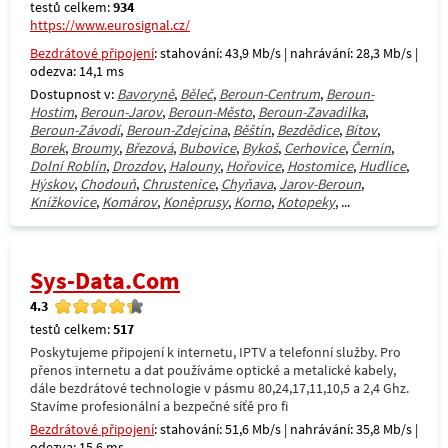
testů celkem:
934
https://www.eurosignal.cz/
Bezdrátové připojení
: stahování: 43,9 Mb/s | nahrávání: 28,3 Mb/s |
odezva: 14,1 ms
Dostupnost v:
Bavoryně
,
Běleč
,
Beroun-Centrum
,
Beroun-
Hostim
,
Beroun-Jarov
,
Beroun-Město
,
Beroun-Zavadilka
,
Beroun-Závodí
,
Beroun-Zdejcina
,
Běštín
,
Bezdědice
,
Bítov
,
Borek
,
Broumy
,
Březová
,
Bubovice
,
Bykoš
,
Cerhovice
,
Černín
,
Dolní Roblín
,
Drozdov
,
Halouny
,
Hořovice
,
Hostomice
,
Hudlice
,
Hýskov
,
Chodouň
,
Chrustenice
,
Chyňava
,
Jarov-Beroun
,
Knížkovice
,
Komárov
,
Koněprusy
,
Korno
,
Kotopeky
, ...
Sys-Data.Com
4.3
testů celkem:
517
Poskytujeme připojení k internetu, IPTV a telefonní služby. Pro
přenos internetu a dat používáme optické a metalické kabely,
dále bezdrátové technologie v pásmu 80,24,17,11,10,5 a 2,4 Ghz.
Stavíme profesionální a bezpečné síťě pro fi
Bezdrátové připojení
: stahování: 51,6 Mb/s | nahrávání: 35,8 Mb/s |
odezva: 15,6 ms