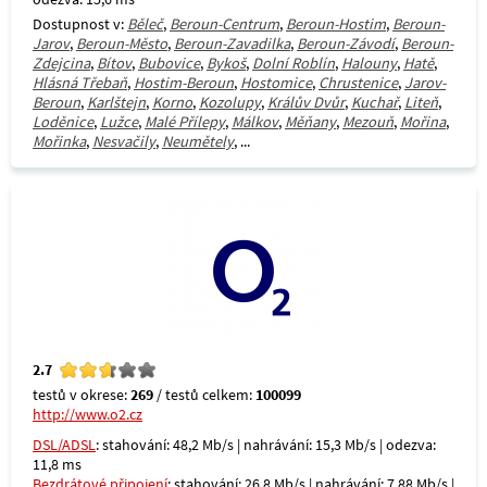
Dostupnost v:
Běleč
,
Beroun-Centrum
,
Beroun-Hostim
,
Beroun-
Jarov
,
Beroun-Město
,
Beroun-Zavadilka
,
Beroun-Závodí
,
Beroun-
Zdejcina
,
Bítov
,
Bubovice
,
Bykoš
,
Dolní Roblín
,
Halouny
,
Hatě
,
Hlásná Třebaň
,
Hostim-Beroun
,
Hostomice
,
Chrustenice
,
Jarov-
Beroun
,
Karlštejn
,
Korno
,
Kozolupy
,
Králův Dvůr
,
Kuchař
,
Liteň
,
Loděnice
,
Lužce
,
Malé Přílepy
,
Málkov
,
Měňany
,
Mezouň
,
Mořina
,
Mořinka
,
Nesvačily
,
Neumětely
, ...
2.7
testů v okrese:
269
/ testů celkem:
100099
http://www.o2.cz
DSL/ADSL
: stahování: 48,2 Mb/s | nahrávání: 15,3 Mb/s | odezva:
11,8 ms
Bezdrátové připojení
: stahování: 26,8 Mb/s | nahrávání: 7,88 Mb/s |