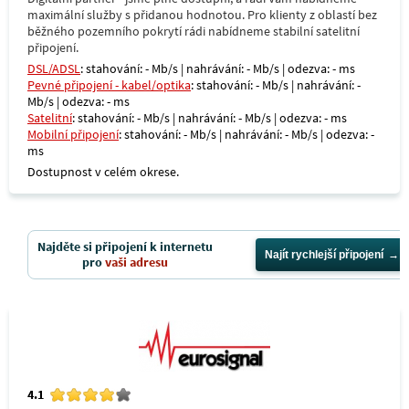
maximální služby s přidanou hodnotou. Pro klienty z oblastí bez
běžného pozemního pokrytí rádi nabídneme stabilní satelitní
připojení.
DSL/ADSL
: stahování: - Mb/s | nahrávání: - Mb/s | odezva: - ms
Pevné připojení - kabel/optika
: stahování: - Mb/s | nahrávání: -
Mb/s | odezva: - ms
Satelitní
: stahování: - Mb/s | nahrávání: - Mb/s | odezva: - ms
Mobilní připojení
: stahování: - Mb/s | nahrávání: - Mb/s | odezva: -
ms
Dostupnost v celém okrese.
Najděte si připojení k internetu
Najít rychlejší připojení
pro
vaši adresu
4.1