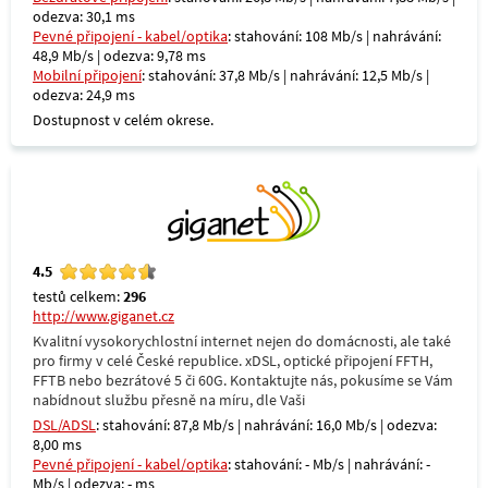
odezva: 30,1 ms
Pevné připojení - kabel/optika
: stahování: 108 Mb/s | nahrávání:
48,9 Mb/s | odezva: 9,78 ms
Mobilní připojení
: stahování: 37,8 Mb/s | nahrávání: 12,5 Mb/s |
odezva: 24,9 ms
Dostupnost v celém okrese.
4.5
testů celkem:
296
http://www.giganet.cz
Kvalitní vysokorychlostní internet nejen do domácnosti, ale také
pro firmy v celé České republice. xDSL, optické připojení FFTH,
FFTB nebo bezrátové 5 či 60G. Kontaktujte nás, pokusíme se Vám
nabídnout službu přesně na míru, dle Vaši
DSL/ADSL
: stahování: 87,8 Mb/s | nahrávání: 16,0 Mb/s | odezva:
8,00 ms
Pevné připojení - kabel/optika
: stahování: - Mb/s | nahrávání: -
Mb/s | odezva: - ms