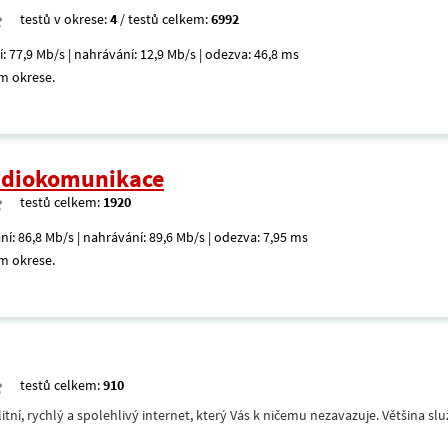
testů v okrese:
4
/ testů celkem:
6992
í: 77,9 Mb/s | nahrávání: 12,9 Mb/s | odezva: 46,8 ms
m okrese.
radiokomunikace
testů celkem:
1920
ní: 86,8 Mb/s | nahrávání: 89,6 Mb/s | odezva: 7,95 ms
m okrese.
testů celkem:
910
itní, rychlý a spolehlivý internet, který Vás k ničemu nezavazuje. Většina s