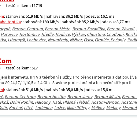
testů celkem:
11719
ení
: stahování: 51,9 Mb/s | nahrávání: 36,2 Mb/s | odezva: 16,1 ms
kabel/optika
: stahování: 180 Mb/s | nahrávání: 85,2 Mb/s | odezva: 8,77 ms
oryně
,
Beroun-Centrum
,
Beroun-Město
,
Beroun-Zavadilka
,
Beroun-Závodí
,
,
Hořovice
,
Hostomice
,
Hředle
,
Hudlice
,
Hýskov
,
Chlustina
,
Chodouň
,
Knížk
tka
,
Libomyšl
,
Lochovice
,
Neumětely
,
Nižbor
,
Osek
,
Otmíče
,
Počaply
,
Podl
.Com
testů celkem:
517
ení k internetu, IPTV a telefonní služby. Pro přenos internetu a dat použív
u 80,24,17,11,10,5 a 2,4 Ghz. Stavíme profesionální a bezpečné síťě pro fi
ení
: stahování: 51,6 Mb/s | nahrávání: 35,8 Mb/s | odezva: 15,6 ms
eč
,
Beroun-Centrum
,
Beroun-Hostim
,
Beroun-Jarov
,
Beroun-Město
,
Beroun-
ykoš
,
Dolní Roblín
,
Halouny
,
Hatě
,
Hlásná Třebaň
,
Hostim-Beroun
,
Hostomi
Dvůr
,
Kuchař
,
Liteň
,
Loděnice
,
Lužce
,
Malé Přílepy
,
Málkov
,
Měňany
,
Mezouň