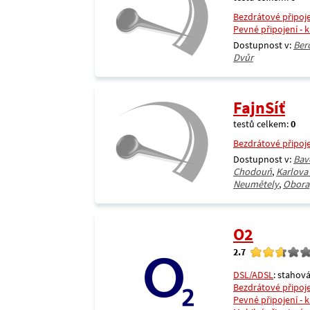
Bezdrátové připoj
Pevné připojení - 
Dostupnost v:
Ber
Dvůr
FajnSíť
testů celkem:
0
Bezdrátové připoj
Dostupnost v:
Bav
Chodouň
,
Karlova
Neumětely
,
Obora
O2
2.7
DSL/ADSL
: stahová
Bezdrátové připoj
Pevné připojení - 