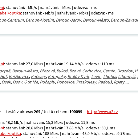
ení
: stahování: - Mb/s | nahrávání: - Mb/s | odezva: - ms
kabel/optika
: stahování: - Mb/s | nahrávání: - Mb/s | odezva: - ms
oun-Centrum
,
Beroun-Hostim
,
Beroun-Jarov
,
Beroun-Město
,
Beroun-Zavadi
ení
: stahování: 27,0 Mb/s | nahrávání: 9,14 Mb/s | odezva: 110 ms
oryně
,
Beroun-Město
,
Březová
,
Bykoš
,
Bzová
,
Cerhovice
,
Černín
,
Drozdov
,
H
 Huť
,
Knížkovice
,
Kočvary
,
Kotopeky
,
Králův Dvůr
,
Levín
,
Lhotka
,
Libomyšl
,
,
Osek
,
Osov
,
Otmíče
,
Počaply
,
Popovice
,
Praskolesy
,
Radouš
,
Rpety
, ...
testů v okrese:
269
/ testů celkem:
100099
http://www.o2.cz
ní: 48,2 Mb/s | nahrávání: 15,3 Mb/s | odezva: 11,8 ms
ení
: stahování: 26,8 Mb/s | nahrávání: 7,88 Mb/s | odezva: 30,1 ms
kabel/optika
: stahování: 108 Mb/s | nahrávání: 48,9 Mb/s | odezva: 9,78 ms