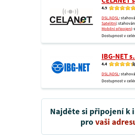
CELANET sp
4.9
DSL/ADSL
: stahová
Satelitní
: stahování
Mobilní připojení
:
Dostupnost v celé
IBG-NET s.
4.4
DSL/ADSL
: stahová
Dostupnost v celé
Najděte si připojení k 
pro
vaši adres