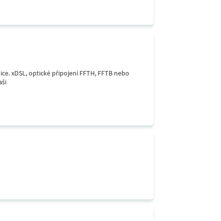
lice. xDSL, optické připojení FFTH, FFTB nebo
aši