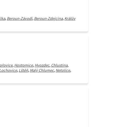
lka
,
Beroun-Závodí
,
Beroun-Zdejcina
,
Králův
ořovice
,
Hostomice
,
Hvozdec
,
Chlustina
,
Lochovice
,
Lštěň
,
Malý Chlumec
,
Netolice
,