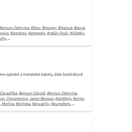
Beroun-Zdejcina
,
Bítov
,
Broumy
,
Březová
,
Bzová
,
ovice
,
Komárov
,
Kotopeky
,
Králův Dvůr
,
Křižatky
,
uhy
, ...
áme optické a metalické kabely, dále bezdrátové
Zavadilka
,
Beroun-Závodí
,
Beroun-Zdejcina
,
ce
,
Chrustenice
,
Jarov-Beroun
,
Karlštejn
,
Korno
,
,
Mořina
,
Mořinka
,
Nesvačily
,
Neumětely
, ...