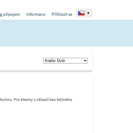
▾
g připojení
Informace
Přihlásit se
notou. Pro klienty z oblastí bez běžného