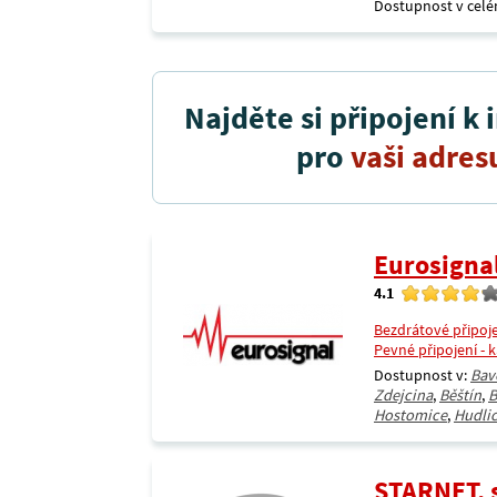
Dostupnost v celé
Najděte si připojení k 
pro
vaši adres
Eurosigna
4.1
Bezdrátové připoj
Pevné připojení - 
Dostupnost v:
Bav
Zdejcina
,
Běštín
,
B
Hostomice
,
Hudli
STARNET, s