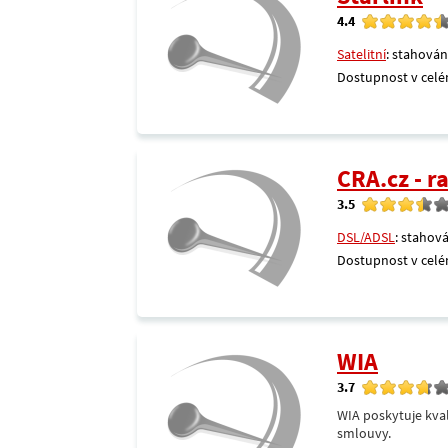
4.4
Satelitní
: stahován
Dostupnost v celé
CRA.cz - 
3.5
DSL/ADSL
: stahová
Dostupnost v celé
WIA
3.7
WIA poskytuje kval
smlouvy.