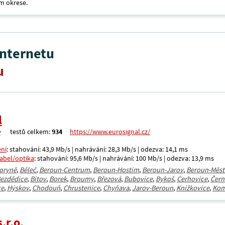
m okrese.
internetu
u
l
testů celkem:
934
https://www.eurosignal.cz/
ení
: stahování: 43,9 Mb/s | nahrávání: 28,3 Mb/s | odezva: 14,1 ms
kabel/optika
: stahování: 95,6 Mb/s | nahrávání: 100 Mb/s | odezva: 13,9 ms
oryně
,
Běleč
,
Beroun-Centrum
,
Beroun-Hostim
,
Beroun-Jarov
,
Beroun-Měst
ezdědice
,
Bítov
,
Borek
,
Broumy
,
Březová
,
Bubovice
,
Bykoš
,
Cerhovice
,
Čern
ce
,
Hýskov
,
Chodouň
,
Chrustenice
,
Chyňava
,
Jarov-Beroun
,
Knížkovice
,
Kom
.r.o.