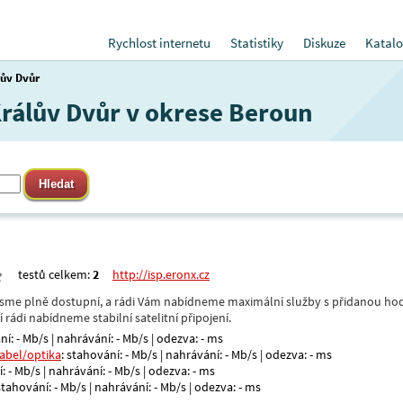
Rychlost internetu
Statistiky
Diskuze
Katalo
lův Dvůr
Králův Dvůr v okrese Beroun
testů celkem:
2
http://isp.eronx.cz
- jsme plně dostupní, a rádi Vám nabídneme maximální služby s přidanou hod
rádi nabídneme stabilní satelitní připojení.
ní: - Mb/s | nahrávání: - Mb/s | odezva: - ms
kabel/optika
: stahování: - Mb/s | nahrávání: - Mb/s | odezva: - ms
: - Mb/s | nahrávání: - Mb/s | odezva: - ms
 stahování: - Mb/s | nahrávání: - Mb/s | odezva: - ms