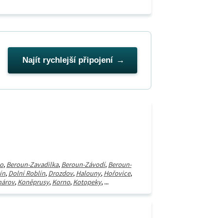
Najít rychlejší připojení
o
,
Beroun-Zavadilka
,
Beroun-Závodí
,
Beroun-
ín
,
Dolní Roblín
,
Drozdov
,
Halouny
,
Hořovice
,
árov
,
Koněprusy
,
Korno
,
Kotopeky
, ...