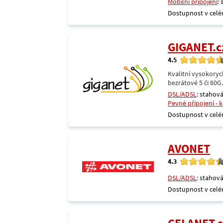
Mobilní připojení
:
Dostupnost v celé
GIGANET.c
4.5
Kvalitní vysokoryc
bezrátové 5 či 60G
DSL/ADSL
: stahová
Pevné připojení - 
Dostupnost v celé
AVONET
4.3
DSL/ADSL
: stahová
Dostupnost v celé