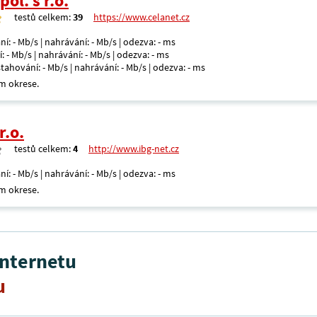
ol. s r.o.
testů celkem:
39
https://www.celanet.cz
ní: - Mb/s | nahrávání: - Mb/s | odezva: - ms
: - Mb/s | nahrávání: - Mb/s | odezva: - ms
 stahování: - Mb/s | nahrávání: - Mb/s | odezva: - ms
m okrese.
r.o.
testů celkem:
4
http://www.ibg-net.cz
ní: - Mb/s | nahrávání: - Mb/s | odezva: - ms
m okrese.
internetu
u