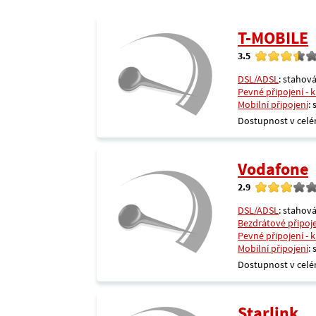
T-MOBILE
3.5
DSL/ADSL
: stahová
Pevné připojení - 
Mobilní připojení
:
Dostupnost v celé
Vodafone
2.9
DSL/ADSL
: stahová
Bezdrátové připoj
Pevné připojení - 
Mobilní připojení
:
Dostupnost v celé
Starlink