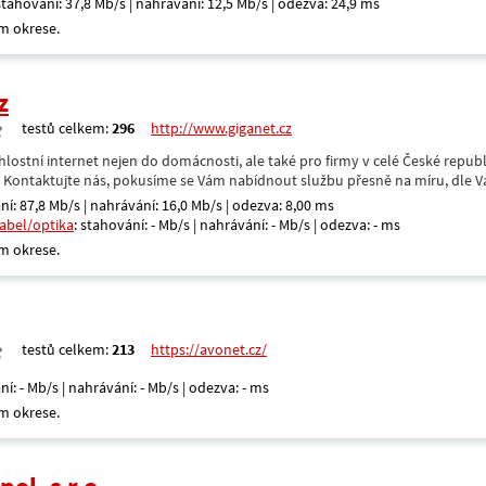
 stahování: 37,8 Mb/s | nahrávání: 12,5 Mb/s | odezva: 24,9 ms
m okrese.
z
testů celkem:
296
http://www.giganet.cz
hlostní internet nejen do domácnosti, ale také pro firmy v celé České repub
. Kontaktujte nás, pokusíme se Vám nabídnout službu přesně na míru, dle V
ní: 87,8 Mb/s | nahrávání: 16,0 Mb/s | odezva: 8,00 ms
kabel/optika
: stahování: - Mb/s | nahrávání: - Mb/s | odezva: - ms
m okrese.
testů celkem:
213
https://avonet.cz/
ní: - Mb/s | nahrávání: - Mb/s | odezva: - ms
m okrese.