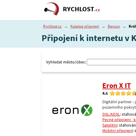
RYCHLOST
.cz
Rychlost.cz
→
Katalog připojení
→
Beroun
→
Krá
Připojení k internetu v 
Vyhledat město/obec:
Eron X IT
4.6
Digitální partner 
pozemního pokrytí 
DSL/ADSL
: stahová
Pevné připojení - 
Satelitní
: stahování
Mobilní připojení
: