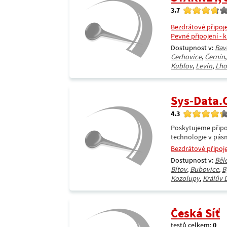
3.7
Bezdrátové připoj
Pevné připojení - 
Dostupnost v:
Bav
Cerhovice
,
Černín
Kublov
,
Levín
,
Lho
Sys-Data
4.3
Poskytujeme připoj
technologie v pásm
Bezdrátové připoj
Dostupnost v:
Běl
Bítov
,
Bubovice
,
B
Kozolupy
,
Králův 
Česká Síť
testů celkem:
0