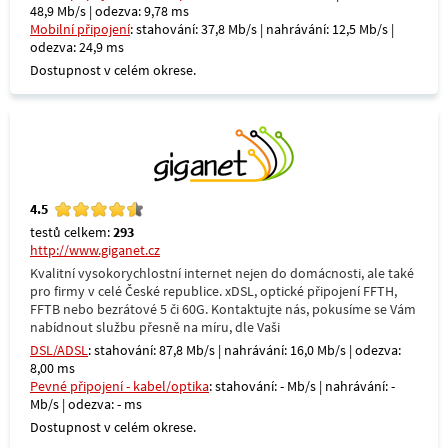
48,9 Mb/s | odezva: 9,78 ms
Mobilní připojení
: stahování: 37,8 Mb/s | nahrávání: 12,5 Mb/s |
odezva: 24,9 ms
Dostupnost v celém okrese.
4.5
testů celkem:
293
http://www.giganet.cz
Kvalitní vysokorychlostní internet nejen do domácnosti, ale také
pro firmy v celé České republice. xDSL, optické připojení FFTH,
FFTB nebo bezrátové 5 či 60G. Kontaktujte nás, pokusíme se Vám
nabídnout službu přesně na míru, dle Vaši
DSL/ADSL
: stahování: 87,8 Mb/s | nahrávání: 16,0 Mb/s | odezva:
8,00 ms
Pevné připojení - kabel/optika
: stahování: - Mb/s | nahrávání: -
Mb/s | odezva: - ms
Dostupnost v celém okrese.