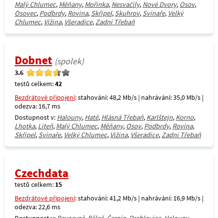
Malý Chlumec
,
Měňany
,
Mořinka
,
Nesvačily
,
Nové Dvory
,
Osov
,
Osovec
,
Podbrdy
,
Rovina
,
Skřipel
,
Skuhrov
,
Svinaře
,
Velký
Chlumec
,
Vižina
,
Všeradice
,
Zadní Třebaň
Dobnet
(spolek)
3.6
testů celkem:
42
Bezdrátové připojení
: stahování: 48,2 Mb/s | nahrávání: 35,0 Mb/s |
odezva: 16,7 ms
Dostupnost v:
Halouny
,
Hatě
,
Hlásná Třebaň
,
Karlštejn
,
Korno
,
Lhotka
,
Liteň
,
Malý Chlumec
,
Měňany
,
Osov
,
Podbrdy
,
Rovina
,
Skřipel
,
Svinaře
,
Velký Chlumec
,
Vižina
,
Všeradice
,
Zadní Třebaň
Czechdata
testů celkem:
15
Bezdrátové připojení
: stahování: 41,2 Mb/s | nahrávání: 16,9 Mb/s |
odezva: 22,6 ms