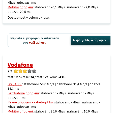
Mb/s | odezva: - ms
Mobilní připojení
: stahování: 70,1 Mb/s | nahrávání: 22,8 Mb/s |
odezva: 29,5 ms
Dostupnost v celém okrese.
Najděte si připojení k internetu
Najít rychlejší připojení
pro
vaši adresu
Vodafone
2.9
testů v okrese:
24
/ testů celkem:
54318
DSL/ADSL
: stahování: 58,0 Mb/s | nahrávání: 31,4 Mb/s | odezva:
14,1 ms
Bezdrátové připojení
: stahování: - Mb/s | nahrávání: - Mb/s |
odezva: - ms
Pevné připojení - kabel/optika
: stahování: - Mb/s | nahrávání: -
Mb/s | odezva: - ms
Mobilní připojení
: stahování: 35,6 Mb/s | nahrávání: 16,0 Mb/s |