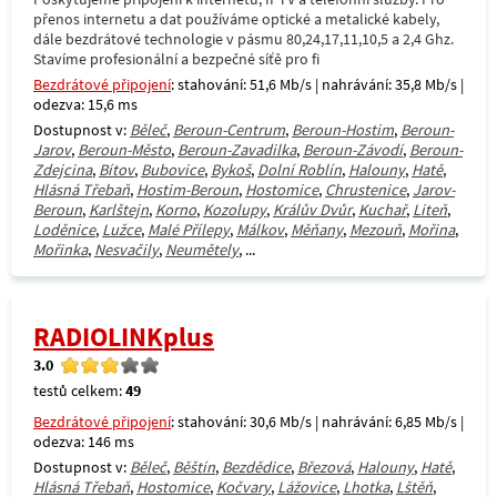
přenos internetu a dat používáme optické a metalické kabely,
dále bezdrátové technologie v pásmu 80,24,17,11,10,5 a 2,4 Ghz.
Stavíme profesionální a bezpečné síťě pro fi
Bezdrátové připojení
: stahování: 51,6 Mb/s | nahrávání: 35,8 Mb/s |
odezva: 15,6 ms
Dostupnost v:
Běleč
,
Beroun-Centrum
,
Beroun-Hostim
,
Beroun-
Jarov
,
Beroun-Město
,
Beroun-Zavadilka
,
Beroun-Závodí
,
Beroun-
Zdejcina
,
Bítov
,
Bubovice
,
Bykoš
,
Dolní Roblín
,
Halouny
,
Hatě
,
Hlásná Třebaň
,
Hostim-Beroun
,
Hostomice
,
Chrustenice
,
Jarov-
Beroun
,
Karlštejn
,
Korno
,
Kozolupy
,
Králův Dvůr
,
Kuchař
,
Liteň
,
Loděnice
,
Lužce
,
Malé Přílepy
,
Málkov
,
Měňany
,
Mezouň
,
Mořina
,
Mořinka
,
Nesvačily
,
Neumětely
, ...
RADIOLINKplus
3.0
testů celkem:
49
Bezdrátové připojení
: stahování: 30,6 Mb/s | nahrávání: 6,85 Mb/s |
odezva: 146 ms
Dostupnost v:
Běleč
,
Běštín
,
Bezdědice
,
Březová
,
Halouny
,
Hatě
,
Hlásná Třebaň
,
Hostomice
,
Kočvary
,
Lážovice
,
Lhotka
,
Lštěň
,