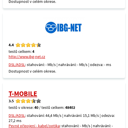
Dostupnost v celém okrese.
4.4
testů celkem:
4
http://www.ibg-net.cz
DSL/ADSL
: stahování: - Mb/s | nahrávání: - Mb/s | odezva: - ms
Dostupnost v celém okrese.
T-MOBILE
3.5
testů v okrese:
40
/ testů celkem:
48402
DSL/ADSL
: stahování: 44,4 Mb/s | nahrávání: 15,1 Mb/s | odezva:
27,2 ms
Pevné připojení - kabel/optika
: stahování: - Mb/s | nahrávání: -