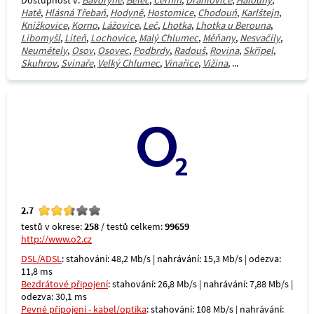
Dostupnost v:
Bavoryně
,
Běleč
,
Černín
,
Drahlovice
,
Halouny
,
Hatě
,
Hlásná Třebaň
,
Hodyně
,
Hostomice
,
Chodouň
,
Karlštejn
,
Knížkovice
,
Korno
,
Lážovice
,
Leč
,
Lhotka
,
Lhotka u Berouna
,
Libomyšl
,
Liteň
,
Lochovice
,
Malý Chlumec
,
Měňany
,
Nesvačily
,
Neumětely
,
Osov
,
Osovec
,
Podbrdy
,
Radouš
,
Rovina
,
Skřipel
,
Skuhrov
,
Svinaře
,
Velký Chlumec
,
Vinařice
,
Vižina
, ...
2.7
testů v okrese:
258
/ testů celkem:
99659
http://www.o2.cz
DSL/ADSL
: stahování: 48,2 Mb/s | nahrávání: 15,3 Mb/s | odezva:
11,8 ms
Bezdrátové připojení
: stahování: 26,8 Mb/s | nahrávání: 7,88 Mb/s |
odezva: 30,1 ms
Pevné připojení - kabel/optika
: stahování: 108 Mb/s | nahrávání: