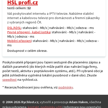
HSL profi.cz
testů celkem:
12
Váš poskytovatel internetu a IPTV televize. Nabízíme stabilní
internet a kabelovou televizi pro domácnosti a firemní zákazníky
z vybraných regionů ČR.
DSL/ADSL
: stahování: - Mb/s | nahrávání: - Mb/s | odezva: - ms
Pevné připojení - kabel/optika
: stahování: - Mb/s | nahrávání: -
Mb/s | odezva: - ms
Mobilní připojení
: stahování: - Mb/s | nahrávání: - Mb/s | odezva: -
ms
Dostupnost v celém okrese.
Poskytovatelé připojení jsou řazeni sestupně dle placenéno zápisu a
dalších parametrů (do kterých může patřit stav nahrání loga firmy,
počet testů, aktivita v poptávkovém systému, atd.). Při vybrané obci je
ještě zohledněna vyplněná lokální pusobnost v dané obci. Zkuste
speedtest
na rychlost.cz.
* Recenze/hodnocení jsou ověřena, viz
podmínky
.
© 2004-2026 Rychlost.cz
, vytvořil a provozuje
Adam Haken
, všechna
práva vyhrazena,
kontakt
,
podmínky užití
.| Informace jsou orientační.