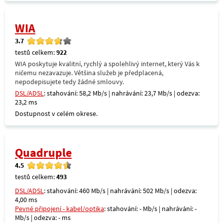
WIA
3.7
testů celkem:
922
WIA poskytuje kvalitní, rychlý a spolehlivý internet, který Vás k
ničemu nezavazuje. Většina služeb je předplacená,
nepodepisujete tedy žádné smlouvy.
DSL/ADSL
: stahování: 58,2 Mb/s | nahrávání: 23,7 Mb/s | odezva:
23,2 ms
Dostupnost v celém okrese.
Quadruple
4.5
testů celkem:
493
DSL/ADSL
: stahování: 460 Mb/s | nahrávání: 502 Mb/s | odezva:
4,00 ms
Pevné připojení - kabel/optika
: stahování: - Mb/s | nahrávání: -
Mb/s | odezva: - ms