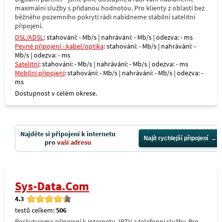
maximální služby s přidanou hodnotou. Pro klienty z oblastí bez
běžného pozemního pokrytí rádi nabídneme stabilní satelitní
připojení.
DSL/ADSL
: stahování: - Mb/s | nahrávání: - Mb/s | odezva: - ms
Pevné připojení - kabel/optika
: stahování: - Mb/s | nahrávání: -
Mb/s | odezva: - ms
Satelitní
: stahování: - Mb/s | nahrávání: - Mb/s | odezva: - ms
Mobilní připojení
: stahování: - Mb/s | nahrávání: - Mb/s | odezva: -
ms
Dostupnost v celém okrese.
Najděte si připojení k internetu
Najít rychlejší připojení
pro
vaši adresu
Sys-Data.Com
4.3
testů celkem:
506
Poskytujeme připojení k internetu, IPTV a telefonní služby. Pro