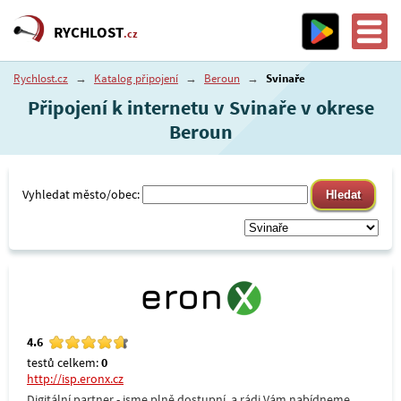
RYCHLOST
.cz
Rychlost.cz
→
Katalog připojení
→
Beroun
→
Svinaře
Připojení k internetu v Svinaře v okrese
Beroun
Vyhledat město/obec:
4.6
testů celkem:
0
http://isp.eronx.cz
Digitální partner - jsme plně dostupní, a rádi Vám nabídneme