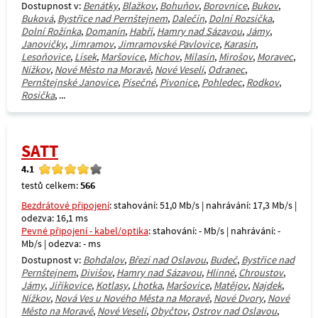
Dostupnost v:
Benátky
,
Blažkov
,
Bohuňov
,
Borovnice
,
Bukov
,
Buková
,
Bystřice nad Pernštejnem
,
Dalečín
,
Dolní Rozsíčka
,
Dolní Rožínka
,
Domanín
,
Habří
,
Hamry nad Sázavou
,
Jámy
,
Janovičky
,
Jimramov
,
Jimramovské Pavlovice
,
Karasín
,
Lesoňovice
,
Lísek
,
Maršovice
,
Míchov
,
Milasín
,
Mirošov
,
Moravec
,
Nížkov
,
Nové Město na Moravě
,
Nové Veselí
,
Odranec
,
Pernštejnské Janovice
,
Písečné
,
Pivonice
,
Pohledec
,
Rodkov
,
Rosička
, ...
SATT
4.1
testů celkem:
566
Bezdrátové připojení
: stahování: 51,0 Mb/s | nahrávání: 17,3 Mb/s |
odezva: 16,1 ms
Pevné připojení - kabel/optika
: stahování: - Mb/s | nahrávání: -
Mb/s | odezva: - ms
Dostupnost v:
Bohdalov
,
Březí nad Oslavou
,
Budeč
,
Bystřice nad
Pernštejnem
,
Divišov
,
Hamry nad Sázavou
,
Hlinné
,
Chroustov
,
Jámy
,
Jiříkovice
,
Kotlasy
,
Lhotka
,
Maršovice
,
Matějov
,
Najdek
,
Nížkov
,
Nová Ves u Nového Města na Moravě
,
Nové Dvory
,
Nové
Město na Moravě
,
Nové Veselí
,
Obyčtov
,
Ostrov nad Oslavou
,