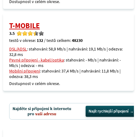
Dostupnost v celém okrese.
T-MOBILE
3.5
testů v okrese:
132
/ testů celkem:
48230
DSL/ADSL
: stahování: 58,9 Mb/s | nahrávání: 19,1 Mb/s | odezva:
32,8 ms
Pevné připojení - kabel/optika
: stahování: - Mb/s | nahrávání: -
Mb/s | odezva: - ms
Mobilní připojení
: stahování: 37,4 Mb/s | nahrávání: 11,8 Mb/s |
odezva: 38,3 ms
Dostupnost v celém okrese.
Najděte si připojení k internetu
Najít rychlejší připojení
pro
vaši adresu