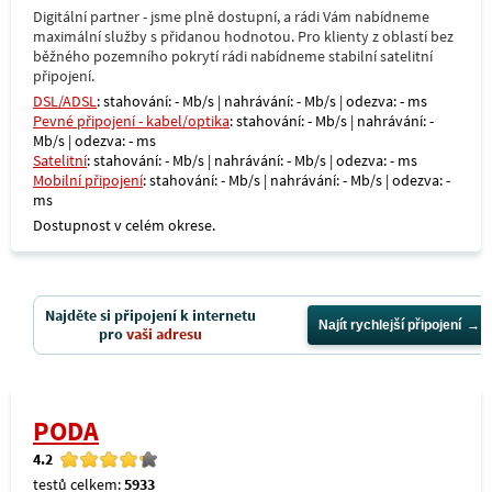
Digitální partner - jsme plně dostupní, a rádi Vám nabídneme
maximální služby s přidanou hodnotou. Pro klienty z oblastí bez
běžného pozemního pokrytí rádi nabídneme stabilní satelitní
připojení.
DSL/ADSL
: stahování: - Mb/s | nahrávání: - Mb/s | odezva: - ms
Pevné připojení - kabel/optika
: stahování: - Mb/s | nahrávání: -
Mb/s | odezva: - ms
Satelitní
: stahování: - Mb/s | nahrávání: - Mb/s | odezva: - ms
Mobilní připojení
: stahování: - Mb/s | nahrávání: - Mb/s | odezva: -
ms
Dostupnost v celém okrese.
Najděte si připojení k internetu
Najít rychlejší připojení
pro
vaši adresu
PODA
4.2
testů celkem:
5933