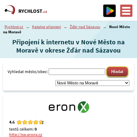
RYCHLOST
.cz
Rychlost.cz
→
Katalog připojení
→
Žďár nad Sázavou
→
Nové Město
na Moravě
Připojení k internetu v Nové Město na
Moravě v okrese Žďár nad Sázavou
Vyhledat město/obec:
4.6
testů celkem:
0
http://isp.eronx.cz