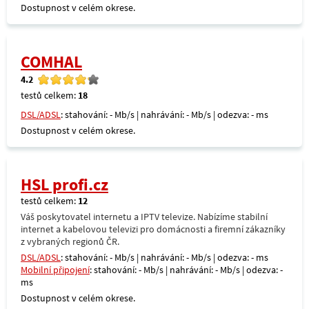
Dostupnost v celém okrese.
COMHAL
4.2
testů celkem:
18
DSL/ADSL
: stahování: - Mb/s | nahrávání: - Mb/s | odezva: - ms
Dostupnost v celém okrese.
HSL profi.cz
testů celkem:
12
Váš poskytovatel internetu a IPTV televize. Nabízíme stabilní
internet a kabelovou televizi pro domácnosti a firemní zákazníky
z vybraných regionů ČR.
DSL/ADSL
: stahování: - Mb/s | nahrávání: - Mb/s | odezva: - ms
Mobilní připojení
: stahování: - Mb/s | nahrávání: - Mb/s | odezva: -
ms
Dostupnost v celém okrese.