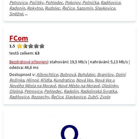
Petrovice
,
Počítky
,
Pohledec
,
Pokojov
,
Polnička
,
Radňovice
,
Radonín
,
Rokytno
,
Rudolec
,
Řečice
,
Sazomín
,
Slavkovice
,
Sněžné
, ...
FCom
1.5
testů celkem:
63
Bezdrátové připojení
: stahování: 19,5 Mb/s | nahrávání: 5,13 Mb/s |
odezva: 46,6 ms
Dostupnost v:
Albrechtice
,
Bobrová
,
Bohdalec
,
Branišov
,
Dolní
Rožínka
,
Hlinné
,
Křídla
,
Kundratice
,
Nová Ves
,
Nová Ves u
Nového Města na Moravě
,
Nové Město na Moravě
,
Olešínky
,
Olešná
,
Petrovice
,
Pohledec
,
Radešín
,
Radešínská Svratka
,
Radňovice
,
Rozsochy
,
Řečice
,
Slavkovice
,
Zubří
,
Zvole