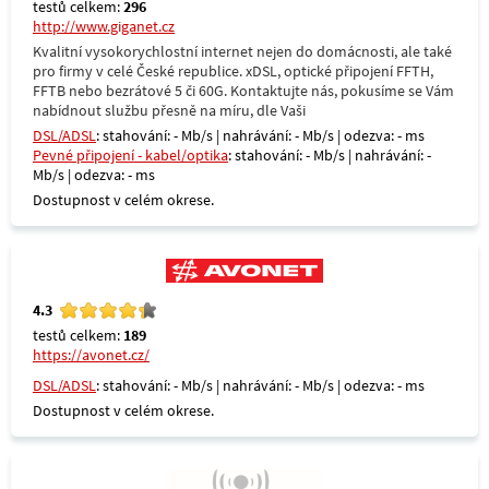
testů celkem:
296
http://www.giganet.cz
Kvalitní vysokorychlostní internet nejen do domácnosti, ale také
pro firmy v celé České republice. xDSL, optické připojení FFTH,
FFTB nebo bezrátové 5 či 60G. Kontaktujte nás, pokusíme se Vám
nabídnout službu přesně na míru, dle Vaši
DSL/ADSL
: stahování: - Mb/s | nahrávání: - Mb/s | odezva: - ms
Pevné připojení - kabel/optika
: stahování: - Mb/s | nahrávání: -
Mb/s | odezva: - ms
Dostupnost v celém okrese.
4.3
testů celkem:
189
https://avonet.cz/
DSL/ADSL
: stahování: - Mb/s | nahrávání: - Mb/s | odezva: - ms
Dostupnost v celém okrese.