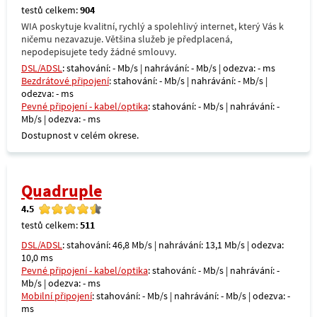
testů celkem:
904
WIA poskytuje kvalitní, rychlý a spolehlivý internet, který Vás k
ničemu nezavazuje. Většina služeb je předplacená,
nepodepisujete tedy žádné smlouvy.
DSL/ADSL
: stahování: - Mb/s | nahrávání: - Mb/s | odezva: - ms
Bezdrátové připojení
: stahování: - Mb/s | nahrávání: - Mb/s |
odezva: - ms
Pevné připojení - kabel/optika
: stahování: - Mb/s | nahrávání: -
Mb/s | odezva: - ms
Dostupnost v celém okrese.
Quadruple
4.5
testů celkem:
511
DSL/ADSL
: stahování: 46,8 Mb/s | nahrávání: 13,1 Mb/s | odezva:
10,0 ms
Pevné připojení - kabel/optika
: stahování: - Mb/s | nahrávání: -
Mb/s | odezva: - ms
Mobilní připojení
: stahování: - Mb/s | nahrávání: - Mb/s | odezva: -
ms