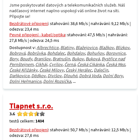
Jsme poskytovatel datových a telekomunikačních služeb. Náš
nadčasový internet naplno uspokojí váš online život na síti.
Připojte se!
Bezdrátové připojení
: stahování: 38,6 Mb/s | nahrávání: 9,12 Mb/s |
odezva: 23,4 ms
Pevné připojení - kabel/optika
: stahování: 47,5 Mb/s | nahrávání:
27,8 Mb/s | odezva: 24,5 ms
Dostupnost v:
Albrechtice
,
Blatiny
,
Blažejovice
,
Blažkov
,
Blízkov
,
Bobrová
,
Bobrůvka
,
Bohdalec
,
Bohdalov
,
Bohuňov
,
Borovnice
,
Bory
,
Boudy
,
Branišov
,
Bratrušín
,
Bukov
,
Buková
,
Bystřice nad
Pernštejnem
,
Cikháj
,
Cyrilov
,
Černá
,
Česká Cikánka
,
Česká Mez
,
České Křižánky
,
České Milovy
,
Český Herálec
,
Dalečín
,
Daňkovice
,
Dědkov
,
Divišov
,
Dlouhé
,
Dobrá Voda
,
Dolní Bory
,
Dolní Heřmanice
,
Dolní Rozsíčka
, ...
Tlapnet s.r.o.
3.6
testů celkem:
1404
Bezdrátové připojení
: stahování: 50,7 Mb/s | nahrávání: 12,5 Mb/s |
odezva: 27,6 ms