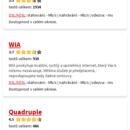
3.5
testů celkem:
1934
DSL/ADSL
: stahování: - Mb/s | nahrávání: - Mb/s | odezva: - ms
Dostupnost v celém okrese.
WIA
3.7
testů celkem:
930
WIA poskytuje kvalitní, rychlý a spolehlivý internet, který Vás k
ničemu nezavazuje. Většina služeb je předplacená,
nepodepisujete tedy žádné smlouvy.
DSL/ADSL
: stahování: - Mb/s | nahrávání: - Mb/s | odezva: - ms
Dostupnost v celém okrese.
Quadruple
4.5
testů celkem:
486