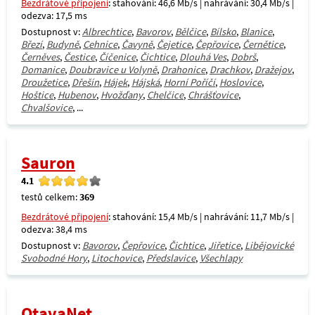
Bezdrátové připojení
: stahování: 46,6 Mb/s | nahrávání: 30,4 Mb/s |
odezva: 17,5 ms
Dostupnost v:
Albrechtice
,
Bavorov
,
Bělčice
,
Bílsko
,
Blanice
,
Březí
,
Budyně
,
Cehnice
,
Čavyně
,
Čejetice
,
Čepřovice
,
Černětice
,
Černěves
,
Čestice
,
Číčenice
,
Čichtice
,
Dlouhá Ves
,
Dobrš
,
Domanice
,
Doubravice u Volyně
,
Drahonice
,
Drachkov
,
Dražejov
,
Droužetice
,
Dřešín
,
Hájek
,
Hájská
,
Horní Poříčí
,
Hoslovice
,
Hoštice
,
Hubenov
,
Hvožďany
,
Chelčice
,
Chrášťovice
,
Chvalšovice
, ...
Sauron
4.1
testů celkem:
369
Bezdrátové připojení
: stahování: 15,4 Mb/s | nahrávání: 11,7 Mb/s |
odezva: 38,4 ms
Dostupnost v:
Bavorov
,
Čepřovice
,
Čichtice
,
Jiřetice
,
Libějovické
Svobodné Hory
,
Litochovice
,
Předslavice
,
Všechlapy
OtavaNet