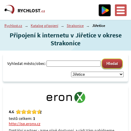
RYCHLOST
.cz
Rychlost.cz
→
Katalog připojení
→
Strakonice
→
Jiřetice
Připojení k internetu v Jiřetice v okrese
Strakonice
Vyhledat město/obec:
4.6
testů celkem:
1
http://isp.eronx.cz
Digitální partner - jsme plně dostupní, a rádi Vám nabídneme