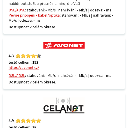
nabídnout službu přesně na míru, dle Vaši
DSL/ADSL
: stahování: - Mb/s | nahrávání: - Mb/s | odezva: - ms
Pevné připojení - kabel/optika
: stahování: - Mb/s | nahrávání: -
Mb/s | odezva: - ms
Dostupnost v celém okrese.
4.3
testů celkem:
193
https://avonet.cz/
DSL/ADSL
: stahování: - Mb/s | nahrávání: - Mb/s | odezva: - ms
Dostupnost v celém okrese.
4.9
testů celkem:
38