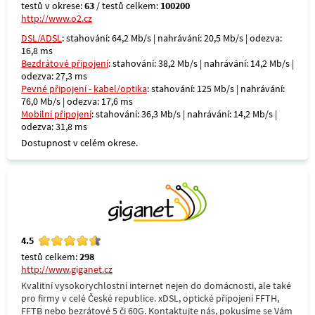
testů v okrese:
63
/ testů celkem:
100200
http://www.o2.cz
DSL/ADSL
: stahování: 64,2 Mb/s | nahrávání: 20,5 Mb/s | odezva:
16,8 ms
Bezdrátové připojení
: stahování: 38,2 Mb/s | nahrávání: 14,2 Mb/s |
odezva: 27,3 ms
Pevné připojení - kabel/optika
: stahování: 125 Mb/s | nahrávání:
76,0 Mb/s | odezva: 17,6 ms
Mobilní připojení
: stahování: 36,3 Mb/s | nahrávání: 14,2 Mb/s |
odezva: 31,8 ms
Dostupnost v celém okrese.
4.5
testů celkem:
298
http://www.giganet.cz
Kvalitní vysokorychlostní internet nejen do domácnosti, ale také
pro firmy v celé České republice. xDSL, optické připojení FFTH,
FFTB nebo bezrátové 5 či 60G. Kontaktujte nás, pokusíme se Vám