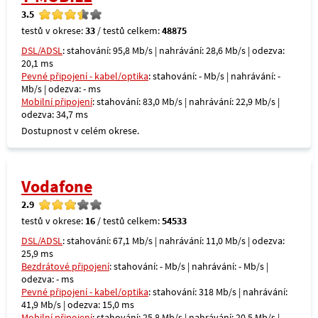
3.5
testů v okrese:
33
/ testů celkem:
48875
DSL/ADSL
: stahování: 95,8 Mb/s | nahrávání: 28,6 Mb/s | odezva:
20,1 ms
Pevné připojení - kabel/optika
: stahování: - Mb/s | nahrávání: -
Mb/s | odezva: - ms
Mobilní připojení
: stahování: 83,0 Mb/s | nahrávání: 22,9 Mb/s |
odezva: 34,7 ms
Dostupnost v celém okrese.
Vodafone
2.9
testů v okrese:
16
/ testů celkem:
54533
DSL/ADSL
: stahování: 67,1 Mb/s | nahrávání: 11,0 Mb/s | odezva:
25,9 ms
Bezdrátové připojení
: stahování: - Mb/s | nahrávání: - Mb/s |
odezva: - ms
Pevné připojení - kabel/optika
: stahování: 318 Mb/s | nahrávání:
41,9 Mb/s | odezva: 15,0 ms
Mobilní připojení
: stahování: 25,8 Mb/s | nahrávání: 20,5 Mb/s |