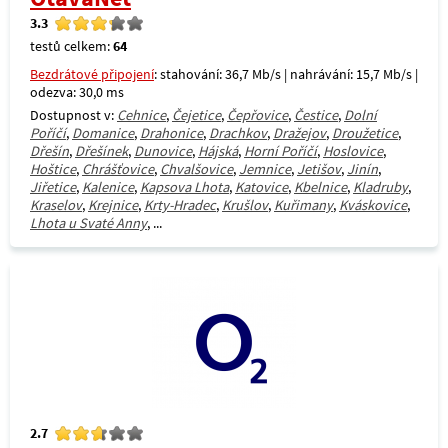
3.3
testů celkem:
64
Bezdrátové připojení
: stahování: 36,7 Mb/s | nahrávání: 15,7 Mb/s |
odezva: 30,0 ms
Dostupnost v:
Cehnice
,
Čejetice
,
Čepřovice
,
Čestice
,
Dolní
Poříčí
,
Domanice
,
Drahonice
,
Drachkov
,
Dražejov
,
Droužetice
,
Dřešín
,
Dřešínek
,
Dunovice
,
Hájská
,
Horní Poříčí
,
Hoslovice
,
Hoštice
,
Chrášťovice
,
Chvalšovice
,
Jemnice
,
Jetišov
,
Jinín
,
Jiřetice
,
Kalenice
,
Kapsova Lhota
,
Katovice
,
Kbelnice
,
Kladruby
,
Kraselov
,
Krejnice
,
Krty-Hradec
,
Krušlov
,
Kuřimany
,
Kváskovice
,
Lhota u Svaté Anny
, ...
2.7