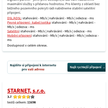
maximální služby s přidanou hodnotou. Pro klienty z oblastí bez
běžného pozemního pokrytí rádi nabídneme stabilní satelitní
připojení.
DSL/ADSL
: stahování: - Mb/s | nahrávání: - Mb/s | odezva: - ms
Pevné připojení - kabel/optika
: stahování: - Mb/s | nahrávání: -
Mb/s | odezva: - ms
Satelitní
: stahování: - Mb/s | nahrávání: - Mb/s | odezva: - ms
Mobilní připojení
: stahování: - Mb/s | nahrávání: - Mb/s | odezva: -
ms
Dostupnost v celém okrese.
Najděte si připojení k internetu
Najít rychlejší připojení
pro
vaši adresu
STARNET, s.r.o.
3.7
testů celkem:
11698