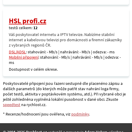
HSL profi.cz
testů celkem:
12
Váš poskytovatel internetu a IPTV televize. Nabízíme stabilní
internet a kabelovou televizi pro domácnosti a firemní zákazníky
z vybraných regionů ČR.
DSL/ADSL
: stahování: - Mb/s | nahrávání: - Mb/s | odezva: - ms
Mobilní připojení
: stahování: - Mb/s | nahrávání: - Mb/s | odezva: -
ms
Dostupnost v celém okrese.
Poskytovatelé připojení jsou řazeni sestupně dle placenéno zápisu a
dalších parametrů (do kterých může patřit stav nahrání loga firmy,
počet testů, aktivita v poptávkovém systému, atd.). Při vybrané obci je
ještě zohledněna vyplněná lokální pusobnost v dané obci. Zkuste
speedtest
na rychlost.cz.
* Recenze/hodnocení jsou ověřena, viz
podmínky
.
© 2004-2026 Rychlost.cz
, vytvořil a provozuje
Adam Haken
, všechna