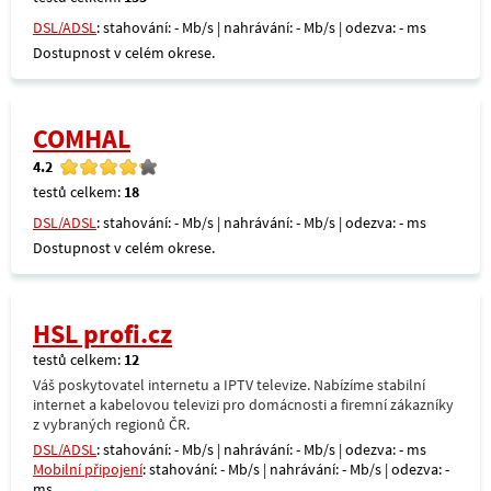
DSL/ADSL
: stahování: - Mb/s | nahrávání: - Mb/s | odezva: - ms
Dostupnost v celém okrese.
COMHAL
4.2
testů celkem:
18
DSL/ADSL
: stahování: - Mb/s | nahrávání: - Mb/s | odezva: - ms
Dostupnost v celém okrese.
HSL profi.cz
testů celkem:
12
Váš poskytovatel internetu a IPTV televize. Nabízíme stabilní
internet a kabelovou televizi pro domácnosti a firemní zákazníky
z vybraných regionů ČR.
DSL/ADSL
: stahování: - Mb/s | nahrávání: - Mb/s | odezva: - ms
Mobilní připojení
: stahování: - Mb/s | nahrávání: - Mb/s | odezva: -
ms