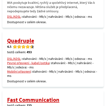
WIA poskytuje kvalitní, rychlý a spolehlivý internet, který Vás k
ničemu nezavazuje. Většina služeb je předplacená,
nepodepisujete tedy žádné smlouvy.
DSL/ADSL
: stahování: - Mb/s | nahrávání: - Mb/s | odezva: - ms
Dostupnost v celém okrese.
Quadruple
4.5
testů celkem:
493
DSL/ADSL
: stahování: - Mb/s | nahrávání: - Mb/s | odezva: - ms
Pevné připojení - kabel/optika
: stahování: - Mb/s | nahrávání: -
Mb/s | odezva: - ms
Mobilní připojení
: stahování: - Mb/s | nahrávání: - Mb/s | odezva: -
ms
Dostupnost v celém okrese.
Fast Communication
testů celkem:
155