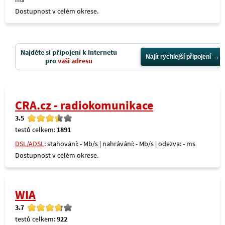
Dostupnost v celém okrese.
Najděte si připojení k internetu
Najít rychlejší připojení
pro
vaši adresu
CRA.cz - radiokomunikace
3.5
testů celkem:
1891
DSL/ADSL
: stahování: - Mb/s | nahrávání: - Mb/s | odezva: - ms
Dostupnost v celém okrese.
WIA
3.7
testů celkem:
922