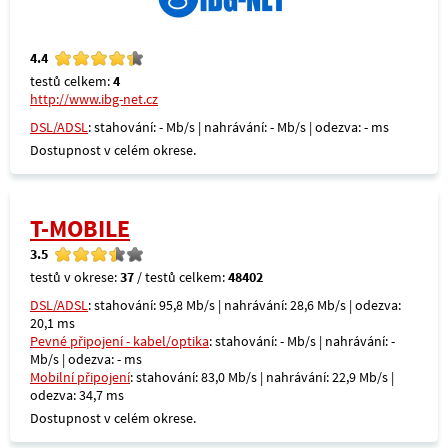
4.4
testů celkem:
4
http://www.ibg-net.cz
DSL/ADSL
: stahování: - Mb/s | nahrávání: - Mb/s | odezva: - ms
Dostupnost v celém okrese.
T-MOBILE
3.5
testů v okrese:
37
/ testů celkem:
48402
DSL/ADSL
: stahování: 95,8 Mb/s | nahrávání: 28,6 Mb/s | odezva:
20,1 ms
Pevné připojení - kabel/optika
: stahování: - Mb/s | nahrávání: -
Mb/s | odezva: - ms
Mobilní připojení
: stahování: 83,0 Mb/s | nahrávání: 22,9 Mb/s |
odezva: 34,7 ms
Dostupnost v celém okrese.