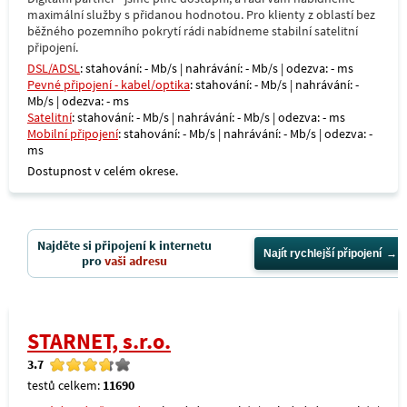
maximální služby s přidanou hodnotou. Pro klienty z oblastí bez
běžného pozemního pokrytí rádi nabídneme stabilní satelitní
připojení.
DSL/ADSL
: stahování: - Mb/s | nahrávání: - Mb/s | odezva: - ms
Pevné připojení - kabel/optika
: stahování: - Mb/s | nahrávání: -
Mb/s | odezva: - ms
Satelitní
: stahování: - Mb/s | nahrávání: - Mb/s | odezva: - ms
Mobilní připojení
: stahování: - Mb/s | nahrávání: - Mb/s | odezva: -
ms
Dostupnost v celém okrese.
Najděte si připojení k internetu
Najít rychlejší připojení
pro
vaši adresu
STARNET, s.r.o.
3.7
testů celkem:
11690