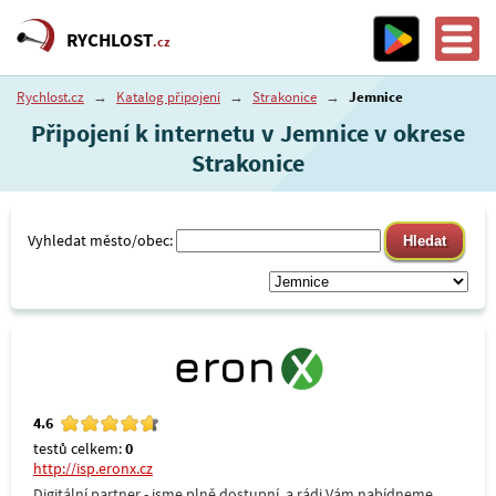
RYCHLOST
.cz
Rychlost.cz
→
Katalog připojení
→
Strakonice
→
Jemnice
Připojení k internetu v Jemnice v okrese
Strakonice
Vyhledat město/obec:
4.6
testů celkem:
0
http://isp.eronx.cz
Digitální partner - jsme plně dostupní, a rádi Vám nabídneme