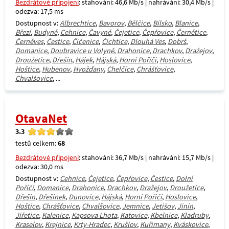
Bezdrátové připojení
: stahování: 46,6 Mb/s | nahrávání: 30,4 Mb/s |
odezva: 17,5 ms
Dostupnost v:
Albrechtice
,
Bavorov
,
Bělčice
,
Bílsko
,
Blanice
,
Březí
,
Budyně
,
Cehnice
,
Čavyně
,
Čejetice
,
Čepřovice
,
Černětice
,
Černěves
,
Čestice
,
Číčenice
,
Čichtice
,
Dlouhá Ves
,
Dobrš
,
Domanice
,
Doubravice u Volyně
,
Drahonice
,
Drachkov
,
Dražejov
,
Droužetice
,
Dřešín
,
Hájek
,
Hájská
,
Horní Poříčí
,
Hoslovice
,
Hoštice
,
Hubenov
,
Hvožďany
,
Chelčice
,
Chrášťovice
,
Chvalšovice
, ...
OtavaNet
3.3
testů celkem:
68
Bezdrátové připojení
: stahování: 36,7 Mb/s | nahrávání: 15,7 Mb/s |
odezva: 30,0 ms
Dostupnost v:
Cehnice
,
Čejetice
,
Čepřovice
,
Čestice
,
Dolní
Poříčí
,
Domanice
,
Drahonice
,
Drachkov
,
Dražejov
,
Droužetice
,
Dřešín
,
Dřešínek
,
Dunovice
,
Hájská
,
Horní Poříčí
,
Hoslovice
,
Hoštice
,
Chrášťovice
,
Chvalšovice
,
Jemnice
,
Jetišov
,
Jinín
,
Jiřetice
,
Kalenice
,
Kapsova Lhota
,
Katovice
,
Kbelnice
,
Kladruby
,
Kraselov
,
Krejnice
,
Krty-Hradec
,
Krušlov
,
Kuřimany
,
Kváskovice
,