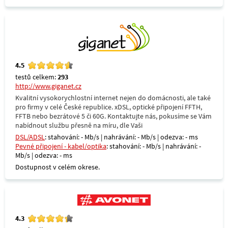
4.5
testů celkem:
293
http://www.giganet.cz
Kvalitní vysokorychlostní internet nejen do domácnosti, ale také
pro firmy v celé České republice. xDSL, optické připojení FFTH,
FFTB nebo bezrátové 5 či 60G. Kontaktujte nás, pokusíme se Vám
nabídnout službu přesně na míru, dle Vaši
DSL/ADSL
: stahování: - Mb/s | nahrávání: - Mb/s | odezva: - ms
Pevné připojení - kabel/optika
: stahování: - Mb/s | nahrávání: -
Mb/s | odezva: - ms
Dostupnost v celém okrese.
4.3