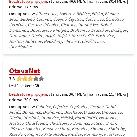
Bezdrátové připojení
: stahování: 46,6 Mb/s | nahrávání: 30,4 Mb/s |
odezva: 17,5 ms
Dostupnost v:
Albrechtice
,
Bavorov
,
Bělčice
,
Bílsko
,
Blanice
,
Březí
,
Budyně
,
Cehnice
,
Čavyně
,
Čejetice
,
Čepřovice
,
Černětice
,
Černěves
,
Čestice
,
Číčenice
,
Čichtice
,
Dlouhá Ves
,
Dobrš
,
Domanice
,
Doubravice u Volyně
,
Drahonice
,
Drachkov
,
Dražejov
,
Droužetice
,
Dřešín
,
Hájek
,
Hájská
,
Horní Poříčí
,
Hoslovice
,
Hoštice
,
Hubenov
,
Hvožďany
,
Chelčice
,
Chrášťovice
,
Chvalšovice
, ...
OtavaNet
3.3
testů celkem:
68
Bezdrátové připojení
: stahování: 36,7 Mb/s | nahrávání: 15,7 Mb/s |
odezva: 30,0 ms
Dostupnost v:
Cehnice
,
Čejetice
,
Čepřovice
,
Čestice
,
Dolní
Poříčí
,
Domanice
,
Drahonice
,
Drachkov
,
Dražejov
,
Droužetice
,
Dřešín
,
Dřešínek
,
Dunovice
,
Hájská
,
Horní Poříčí
,
Hoslovice
,
Hoštice
,
Chrášťovice
,
Chvalšovice
,
Jemnice
,
Jetišov
,
Jinín
,
Jiřetice
,
Kalenice
,
Kapsova Lhota
,
Katovice
,
Kbelnice
,
Kladruby
,
Kraselov
,
Krejnice
,
Krty-Hradec
,
Krušlov
,
Kuřimany
,
Kváskovice
,