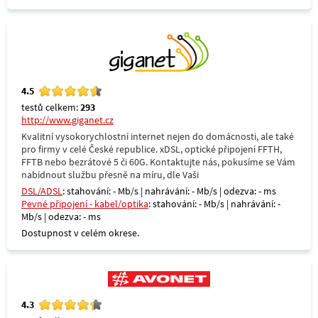
4.5
testů celkem:
293
http://www.giganet.cz
Kvalitní vysokorychlostní internet nejen do domácnosti, ale také
pro firmy v celé České republice. xDSL, optické připojení FFTH,
FFTB nebo bezrátové 5 či 60G. Kontaktujte nás, pokusíme se Vám
nabídnout službu přesně na míru, dle Vaši
DSL/ADSL
: stahování: - Mb/s | nahrávání: - Mb/s | odezva: - ms
Pevné připojení - kabel/optika
: stahování: - Mb/s | nahrávání: -
Mb/s | odezva: - ms
Dostupnost v celém okrese.
4.3