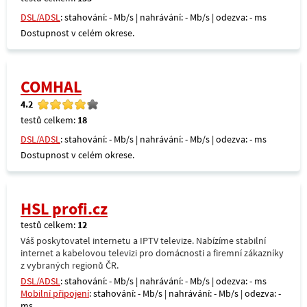
DSL/ADSL
: stahování: - Mb/s | nahrávání: - Mb/s | odezva: - ms
Dostupnost v celém okrese.
COMHAL
4.2
testů celkem:
18
DSL/ADSL
: stahování: - Mb/s | nahrávání: - Mb/s | odezva: - ms
Dostupnost v celém okrese.
HSL profi.cz
testů celkem:
12
Váš poskytovatel internetu a IPTV televize. Nabízíme stabilní
internet a kabelovou televizi pro domácnosti a firemní zákazníky
z vybraných regionů ČR.
DSL/ADSL
: stahování: - Mb/s | nahrávání: - Mb/s | odezva: - ms
Mobilní připojení
: stahování: - Mb/s | nahrávání: - Mb/s | odezva: -
ms