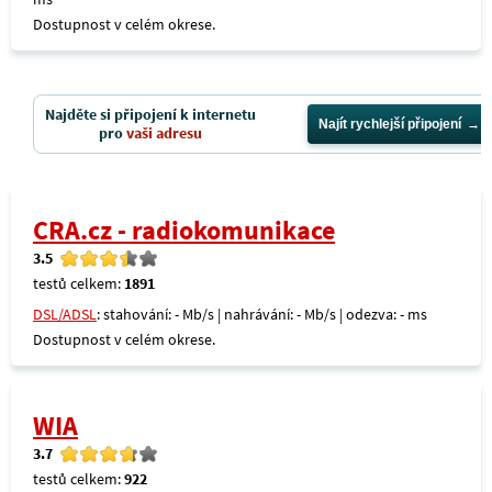
Dostupnost v celém okrese.
Najděte si připojení k internetu
Najít rychlejší připojení
pro
vaši adresu
CRA.cz - radiokomunikace
3.5
testů celkem:
1891
DSL/ADSL
: stahování: - Mb/s | nahrávání: - Mb/s | odezva: - ms
Dostupnost v celém okrese.
WIA
3.7
testů celkem:
922