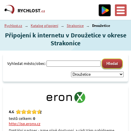
RYCHLOST
.cz
Rychlost.cz
→
Katalog připojení
→
Strakonice
→
Droužetice
Připojení k internetu v Droužetice v okrese
Strakonice
Vyhledat město/obec:
4.6
testů celkem:
0
http://isp.eronx.cz
Digitální partner - jsme plně dostupní, a rádi Vám nabídneme