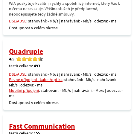
WIA poskytuje kvalitní, rychlý a spolehlivý internet, který Vás k
ničemu nezavazuje. Většina služeb je předplacená,
nepodepisujete tedy žádné smlouvy.
DSL/ADSL
: stahování: - Mb/s | nahrávání: - Mb/s | odezva: - ms
Dostupnost v celém okrese.
Quadruple
4.5
testů celkem:
493
DSL/ADSL
: stahování: - Mb/s | nahrávání: - Mb/s | odezva: - ms
Pevné připojení - kabel/optika
: stahování: - Mb/s | nahrávání: -
Mb/s | odezva: - ms
Mobilní připojení
: stahování: - Mb/s | nahrávání: - Mb/s | odezva: -
ms
Dostupnost v celém okrese.
Fast Communication
testů celkem:
155