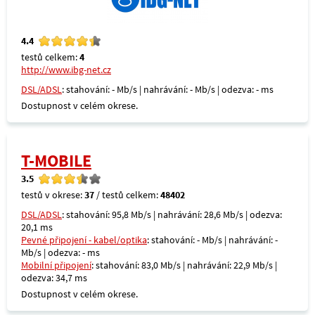
4.4
testů celkem:
4
http://www.ibg-net.cz
DSL/ADSL
: stahování: - Mb/s | nahrávání: - Mb/s | odezva: - ms
Dostupnost v celém okrese.
T-MOBILE
3.5
testů v okrese:
37
/ testů celkem:
48402
DSL/ADSL
: stahování: 95,8 Mb/s | nahrávání: 28,6 Mb/s | odezva:
20,1 ms
Pevné připojení - kabel/optika
: stahování: - Mb/s | nahrávání: -
Mb/s | odezva: - ms
Mobilní připojení
: stahování: 83,0 Mb/s | nahrávání: 22,9 Mb/s |
odezva: 34,7 ms
Dostupnost v celém okrese.