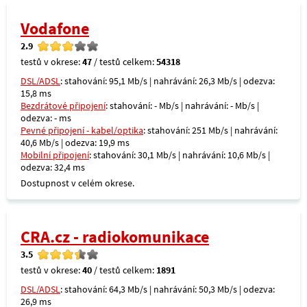
Vodafone
2.9
testů v okrese:
47
/ testů celkem:
54318
DSL/ADSL
: stahování: 95,1 Mb/s | nahrávání: 26,3 Mb/s | odezva:
15,8 ms
Bezdrátové připojení
: stahování: - Mb/s | nahrávání: - Mb/s |
odezva: - ms
Pevné připojení - kabel/optika
: stahování: 251 Mb/s | nahrávání:
40,6 Mb/s | odezva: 19,9 ms
Mobilní připojení
: stahování: 30,1 Mb/s | nahrávání: 10,6 Mb/s |
odezva: 32,4 ms
Dostupnost v celém okrese.
CRA.cz - radiokomunikace
3.5
testů v okrese:
40
/ testů celkem:
1891
DSL/ADSL
: stahování: 64,3 Mb/s | nahrávání: 50,3 Mb/s | odezva:
26,9 ms