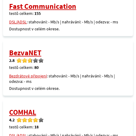
Fast Communication
testů celkem:
155
DSL/ADSL
: stahování: - Mb/s | nahrávání: - Mb/s | odezva: - ms
Dostupnost v celém okrese.
BezvaNET
2.8
testů celkem:
80
Bezdrátové připojení
: stahování: - Mb/s | nahrávání: - Mb/s |
odezva: - ms
Dostupnost v celém okrese.
COMHAL
4.2
testů celkem:
18
DSL/ADSL
: stahování: - Mb/s | nahrávání: - Mb/s | odezva: - ms