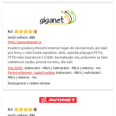
4.5
testů celkem:
293
http://www.giganet.cz
Kvalitní vysokorychlostní internet nejen do domácnosti, ale také
pro firmy v celé České republice. xDSL, optické připojení FFTH,
FFTB nebo bezrátové 5 či 60G. Kontaktujte nás, pokusíme se Vám
nabídnout službu přesně na míru, dle Vaši
DSL/ADSL
: stahování: - Mb/s | nahrávání: - Mb/s | odezva: - ms
Pevné připojení - kabel/optika
: stahování: - Mb/s | nahrávání: -
Mb/s | odezva: - ms
Dostupnost v celém okrese.
4.3
testů celkem:
192