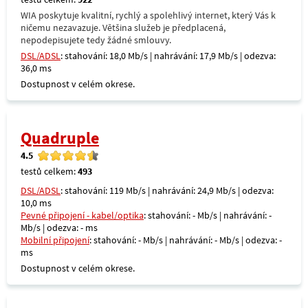
WIA poskytuje kvalitní, rychlý a spolehlivý internet, který Vás k
ničemu nezavazuje. Většina služeb je předplacená,
nepodepisujete tedy žádné smlouvy.
DSL/ADSL
: stahování: 18,0 Mb/s | nahrávání: 17,9 Mb/s | odezva:
36,0 ms
Dostupnost v celém okrese.
Quadruple
4.5
testů celkem:
493
DSL/ADSL
: stahování: 119 Mb/s | nahrávání: 24,9 Mb/s | odezva:
10,0 ms
Pevné připojení - kabel/optika
: stahování: - Mb/s | nahrávání: -
Mb/s | odezva: - ms
Mobilní připojení
: stahování: - Mb/s | nahrávání: - Mb/s | odezva: -
ms
Dostupnost v celém okrese.