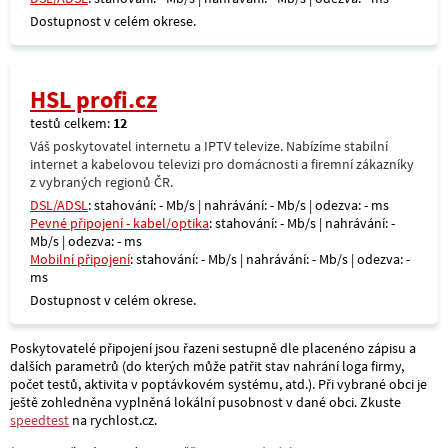
Dostupnost v celém okrese.
HSL profi.cz
testů celkem:
12
Váš poskytovatel internetu a IPTV televize. Nabízíme stabilní
internet a kabelovou televizi pro domácnosti a firemní zákazníky
z vybraných regionů ČR.
DSL/ADSL
: stahování: - Mb/s | nahrávání: - Mb/s | odezva: - ms
Pevné připojení - kabel/optika
: stahování: - Mb/s | nahrávání: -
Mb/s | odezva: - ms
Mobilní připojení
: stahování: - Mb/s | nahrávání: - Mb/s | odezva: -
ms
Dostupnost v celém okrese.
Poskytovatelé připojení jsou řazeni sestupně dle placenéno zápisu a
dalších parametrů (do kterých může patřit stav nahrání loga firmy,
počet testů, aktivita v poptávkovém systému, atd.). Při vybrané obci je
ještě zohledněna vyplněná lokální pusobnost v dané obci. Zkuste
speedtest
na rychlost.cz.