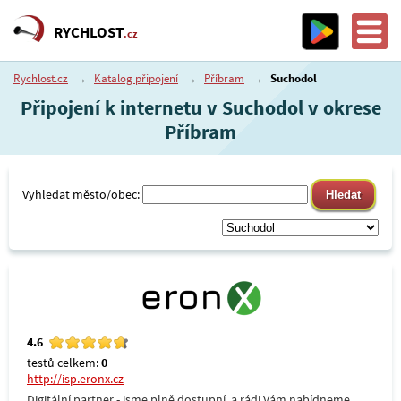
RYCHLOST
.cz
Rychlost.cz
→
Katalog připojení
→
Příbram
→
Suchodol
Připojení k internetu v Suchodol v okrese
Příbram
Vyhledat město/obec:
4.6
testů celkem:
0
http://isp.eronx.cz
Digitální partner - jsme plně dostupní, a rádi Vám nabídneme