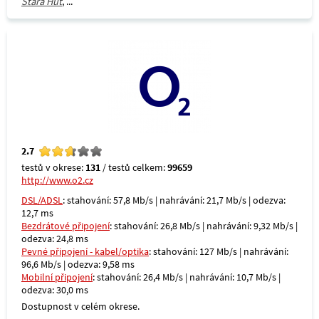
Stará Huť
, ...
2.7
testů v okrese:
131
/ testů celkem:
99659
http://www.o2.cz
DSL/ADSL
: stahování: 57,8 Mb/s | nahrávání: 21,7 Mb/s | odezva:
12,7 ms
Bezdrátové připojení
: stahování: 26,8 Mb/s | nahrávání: 9,32 Mb/s |
odezva: 24,8 ms
Pevné připojení - kabel/optika
: stahování: 127 Mb/s | nahrávání:
96,6 Mb/s | odezva: 9,58 ms
Mobilní připojení
: stahování: 26,4 Mb/s | nahrávání: 10,7 Mb/s |
odezva: 30,0 ms
Dostupnost v celém okrese.