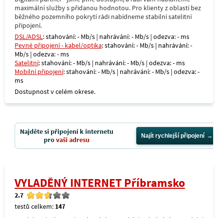
maximální služby s přidanou hodnotou. Pro klienty z oblastí bez
běžného pozemního pokrytí rádi nabídneme stabilní satelitní
připojení.
DSL/ADSL
: stahování: - Mb/s | nahrávání: - Mb/s | odezva: - ms
Pevné připojení - kabel/optika
: stahování: - Mb/s | nahrávání: -
Mb/s | odezva: - ms
Satelitní
: stahování: - Mb/s | nahrávání: - Mb/s | odezva: - ms
Mobilní připojení
: stahování: - Mb/s | nahrávání: - Mb/s | odezva: -
ms
Dostupnost v celém okrese.
Najděte si připojení k internetu
Najít rychlejší připojení
pro
vaši adresu
VYLADĚNÝ INTERNET Příbramsko
2.7
testů celkem:
147