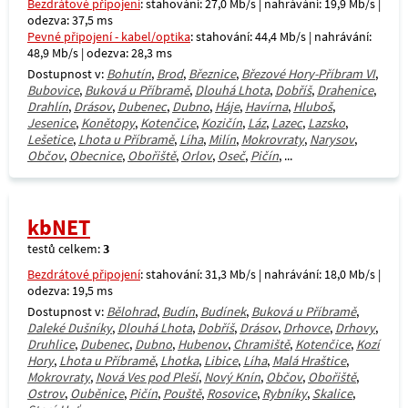
Bezdrátové připojení
: stahování: 27,0 Mb/s | nahrávání: 19,9 Mb/s |
odezva: 37,5 ms
Pevné připojení - kabel/optika
: stahování: 44,4 Mb/s | nahrávání:
48,9 Mb/s | odezva: 28,3 ms
Dostupnost v:
Bohutín
,
Brod
,
Březnice
,
Březové Hory-Příbram VI
,
Bubovice
,
Buková u Příbramě
,
Dlouhá Lhota
,
Dobříš
,
Drahenice
,
Drahlín
,
Drásov
,
Dubenec
,
Dubno
,
Háje
,
Havírna
,
Hluboš
,
Jesenice
,
Konětopy
,
Kotenčice
,
Kozičín
,
Láz
,
Lazec
,
Lazsko
,
Lešetice
,
Lhota u Příbramě
,
Líha
,
Milín
,
Mokrovraty
,
Narysov
,
Občov
,
Obecnice
,
Obořiště
,
Orlov
,
Oseč
,
Pičín
, ...
kbNET
testů celkem:
3
Bezdrátové připojení
: stahování: 31,3 Mb/s | nahrávání: 18,0 Mb/s |
odezva: 19,5 ms
Dostupnost v:
Bělohrad
,
Budín
,
Budínek
,
Buková u Příbramě
,
Daleké Dušníky
,
Dlouhá Lhota
,
Dobříš
,
Drásov
,
Drhovce
,
Drhovy
,
Druhlice
,
Dubenec
,
Dubno
,
Hubenov
,
Chramiště
,
Kotenčice
,
Kozí
Hory
,
Lhota u Příbramě
,
Lhotka
,
Libice
,
Líha
,
Malá Hraštice
,
Mokrovraty
,
Nová Ves pod Pleší
,
Nový Knín
,
Občov
,
Obořiště
,
Ostrov
,
Ouběnice
,
Pičín
,
Pouště
,
Rosovice
,
Rybníky
,
Skalice
,