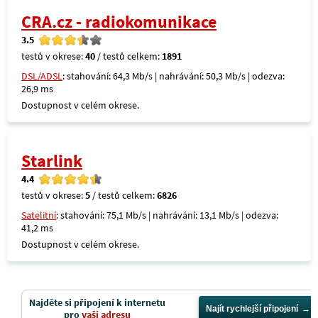
CRA.cz - radiokomunikace
3.5
testů v okrese:
40
/ testů celkem:
1891
DSL/ADSL
: stahování: 64,3 Mb/s | nahrávání: 50,3 Mb/s | odezva:
26,9 ms
Dostupnost v celém okrese.
Starlink
4.4
testů v okrese:
5
/ testů celkem:
6826
Satelitní
: stahování: 75,1 Mb/s | nahrávání: 13,1 Mb/s | odezva:
41,2 ms
Dostupnost v celém okrese.
Najděte si připojení k internetu
Najít rychlejší připojení
pro
vaši adresu