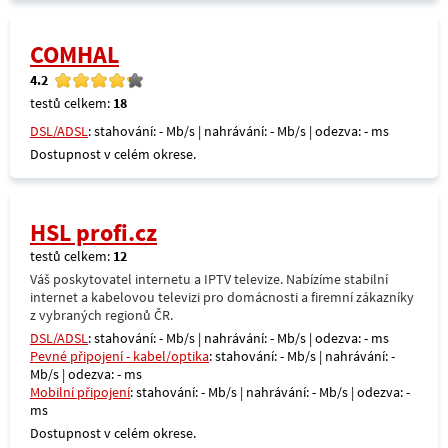
COMHAL
4.2
testů celkem:
18
DSL/ADSL
: stahování: - Mb/s | nahrávání: - Mb/s | odezva: - ms
Dostupnost v celém okrese.
HSL profi.cz
testů celkem:
12
Váš poskytovatel internetu a IPTV televize. Nabízíme stabilní
internet a kabelovou televizi pro domácnosti a firemní zákazníky
z vybraných regionů ČR.
DSL/ADSL
: stahování: - Mb/s | nahrávání: - Mb/s | odezva: - ms
Pevné připojení - kabel/optika
: stahování: - Mb/s | nahrávání: -
Mb/s | odezva: - ms
Mobilní připojení
: stahování: - Mb/s | nahrávání: - Mb/s | odezva: -
ms
Dostupnost v celém okrese.