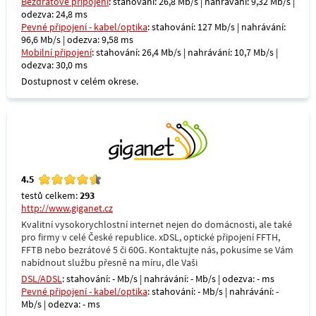
Bezdrátové připojení
: stahování: 26,8 Mb/s | nahrávání: 9,32 Mb/s |
odezva: 24,8 ms
Pevné připojení - kabel/optika
: stahování: 127 Mb/s | nahrávání:
96,6 Mb/s | odezva: 9,58 ms
Mobilní připojení
: stahování: 26,4 Mb/s | nahrávání: 10,7 Mb/s |
odezva: 30,0 ms
Dostupnost v celém okrese.
4.5
testů celkem:
293
http://www.giganet.cz
Kvalitní vysokorychlostní internet nejen do domácnosti, ale také
pro firmy v celé České republice. xDSL, optické připojení FFTH,
FFTB nebo bezrátové 5 či 60G. Kontaktujte nás, pokusíme se Vám
nabídnout službu přesně na míru, dle Vaši
DSL/ADSL
: stahování: - Mb/s | nahrávání: - Mb/s | odezva: - ms
Pevné připojení - kabel/optika
: stahování: - Mb/s | nahrávání: -
Mb/s | odezva: - ms