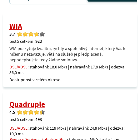
WIA
3.7
testů celkem:
922
WIA poskytuje kvalitní, rychlý a spolehlivý internet, který Vás k
ničemu nezavazuje. Většina služeb je předplacená,
nepodepisujete tedy žádné smlouvy.
DSL/ADSL
: stahování: 18,0 Mb/s | nahrávání: 17,9 Mb/s | odezva:
36,0 ms
Dostupnost v celém okrese.
Quadruple
4.5
testů celkem:
493
DSL/ADSL
: stahování: 119 Mb/s | nahrávání: 24,9 Mb/s | odezva:
10,0 ms
Pevné připojení - kabel/optika
: stahování: - Mb/s | nahrávání: -