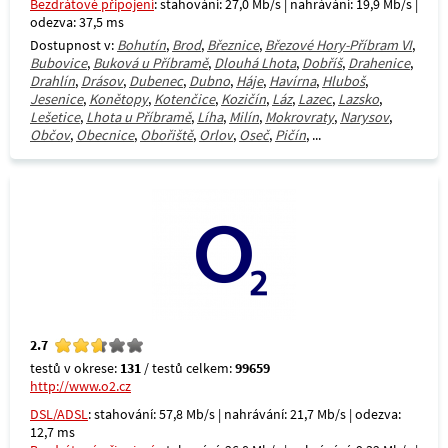
Bezdrátové připojení
: stahování: 27,0 Mb/s | nahrávání: 19,9 Mb/s |
odezva: 37,5 ms
Dostupnost v:
Bohutín
,
Brod
,
Březnice
,
Březové Hory-Příbram VI
,
Bubovice
,
Buková u Příbramě
,
Dlouhá Lhota
,
Dobříš
,
Drahenice
,
Drahlín
,
Drásov
,
Dubenec
,
Dubno
,
Háje
,
Havírna
,
Hluboš
,
Jesenice
,
Konětopy
,
Kotenčice
,
Kozičín
,
Láz
,
Lazec
,
Lazsko
,
Lešetice
,
Lhota u Příbramě
,
Líha
,
Milín
,
Mokrovraty
,
Narysov
,
Občov
,
Obecnice
,
Obořiště
,
Orlov
,
Oseč
,
Pičín
, ...
2.7
testů v okrese:
131
/ testů celkem:
99659
http://www.o2.cz
DSL/ADSL
: stahování: 57,8 Mb/s | nahrávání: 21,7 Mb/s | odezva:
12,7 ms