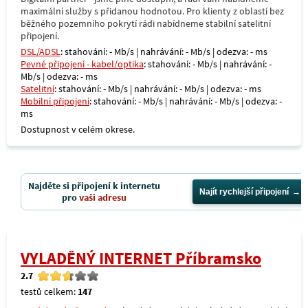
maximální služby s přidanou hodnotou. Pro klienty z oblastí bez
běžného pozemního pokrytí rádi nabídneme stabilní satelitní
připojení.
DSL/ADSL
: stahování: - Mb/s | nahrávání: - Mb/s | odezva: - ms
Pevné připojení - kabel/optika
: stahování: - Mb/s | nahrávání: -
Mb/s | odezva: - ms
Satelitní
: stahování: - Mb/s | nahrávání: - Mb/s | odezva: - ms
Mobilní připojení
: stahování: - Mb/s | nahrávání: - Mb/s | odezva: -
ms
Dostupnost v celém okrese.
Najděte si připojení k internetu
Najít rychlejší připojení
pro
vaši adresu
VYLADĚNÝ INTERNET Příbramsko
2.7
testů celkem:
147