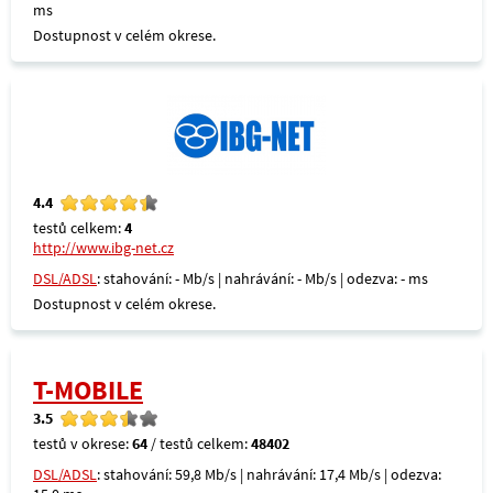
ms
Dostupnost v celém okrese.
4.4
testů celkem:
4
http://www.ibg-net.cz
DSL/ADSL
: stahování: - Mb/s | nahrávání: - Mb/s | odezva: - ms
Dostupnost v celém okrese.
T-MOBILE
3.5
testů v okrese:
64
/ testů celkem:
48402
DSL/ADSL
: stahování: 59,8 Mb/s | nahrávání: 17,4 Mb/s | odezva: