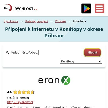
RYCHLOST
.cz
Rychlost.cz
→
Katalog připojení
→
Příbram
→
Konětopy
Připojení k internetu v Konětopy v okrese
Příbram
Vyhledat město/obec:
4.6
testů celkem:
0
http://isp.eronx.cz
Digitální partner - jsme plně dostupní, a rádi Vám nabídneme