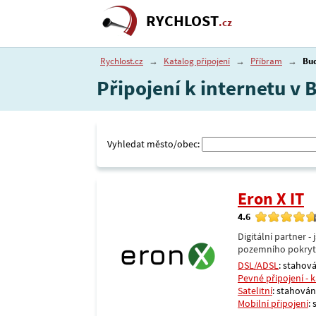
RYCHLOST
.cz
Rychlost.cz
→
Katalog připojení
→
Příbram
→
Bu
Připojení k internetu v
Vyhledat město/obec:
Eron X IT
4.6
Digitální partner 
pozemního pokrytí 
DSL/ADSL
: stahová
Pevné připojení - 
Satelitní
: stahování
Mobilní připojení
: