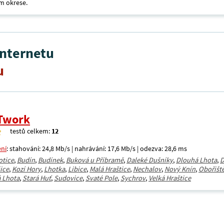
m okrese.
internetu
u
Twork
testů celkem:
12
ení
: stahování: 24,8 Mb/s | nahrávání: 17,6 Mb/s | odezva: 28,6 ms
otice
,
Budín
,
Budínek
,
Buková u Příbramě
,
Daleké Dušníky
,
Dlouhá Lhota
,
D
ice
,
Kozí Hory
,
Lhotka
,
Libice
,
Malá Hraštice
,
Nechalov
,
Nový Knín
,
Obořišt
 Lhota
,
Stará Huť
,
Sudovice
,
Svaté Pole
,
Sychrov
,
Velká Hraštice