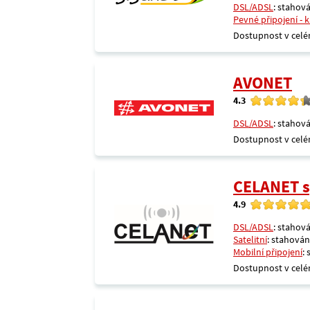
DSL/ADSL
: stahová
Pevné připojení - 
Dostupnost v celé
AVONET
4.3
DSL/ADSL
: stahová
Dostupnost v celé
CELANET sp
4.9
DSL/ADSL
: stahová
Satelitní
: stahování
Mobilní připojení
:
Dostupnost v celé