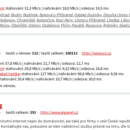
ení
: stahování: 31,3 Mb/s | nahrávání: 18,0 Mb/s | odezva: 19,5 ms
ohrad
,
Budín
,
Budínek
,
Buková u Příbramě
,
Daleké Dušníky
,
Dlouhá Lhota
,
Hubenov
,
Chramiště
,
Kotenčice
,
Kozí Hory
,
Lhota u Příbramě
,
Lhotka
,
Libic
bčov
,
Obořiště
,
Ostrov
,
Ouběnice
,
Pičín
,
Pouště
,
Rosovice
,
Rybníky
,
Skalic
testů v okrese:
132
/ testů celkem:
100112
http://www.o2.cz
ní: 57,8 Mb/s | nahrávání: 21,7 Mb/s | odezva: 12,7 ms
ení
: stahování: 26,8 Mb/s | nahrávání: 9,32 Mb/s | odezva: 24,8 ms
kabel/optika
: stahování: 127 Mb/s | nahrávání: 96,6 Mb/s | odezva: 9,58 ms
 stahování: 26,4 Mb/s | nahrávání: 10,7 Mb/s | odezva: 30,0 ms
m okrese.
z
testů celkem:
292
http://www.giganet.cz
hlostní internet nejen do domácnosti, ale také pro firmy v celé České repub
. Kontaktujte nás, pokusíme se Vám nabídnout službu přesně na míru, dle V