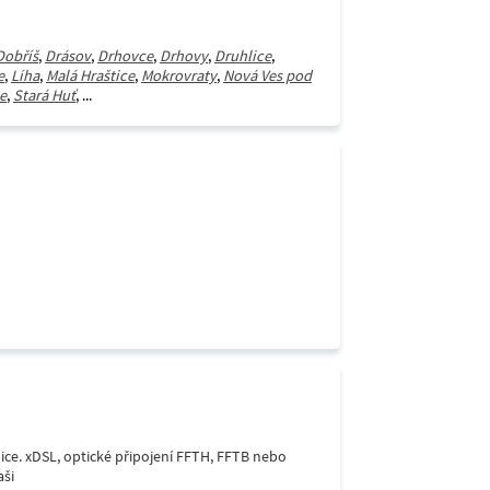
Dobříš
,
Drásov
,
Drhovce
,
Drhovy
,
Druhlice
,
e
,
Líha
,
Malá Hraštice
,
Mokrovraty
,
Nová Ves pod
e
,
Stará Huť
, ...
lice. xDSL, optické připojení FFTH, FFTB nebo
aši