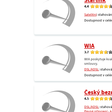
4.4
Satelitní
: stahován
Dostupnost v celé
WIA
3.7
WIA poskytuje kval
smlouvy.
DSL/ADSL
: stahová
Dostupnost v celé
Český bezdr
4.5
DSL/ADSL
: stahová
Pevné připojení - 