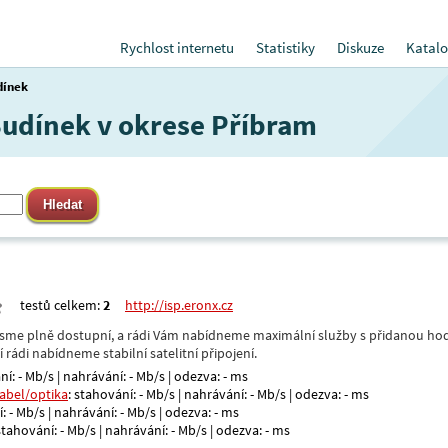
Rychlost internetu
Statistiky
Diskuze
Katalo
dínek
 Budínek v okrese Příbram
testů celkem:
2
http://isp.eronx.cz
- jsme plně dostupní, a rádi Vám nabídneme maximální služby s přidanou hod
rádi nabídneme stabilní satelitní připojení.
ní: - Mb/s | nahrávání: - Mb/s | odezva: - ms
kabel/optika
: stahování: - Mb/s | nahrávání: - Mb/s | odezva: - ms
: - Mb/s | nahrávání: - Mb/s | odezva: - ms
 stahování: - Mb/s | nahrávání: - Mb/s | odezva: - ms