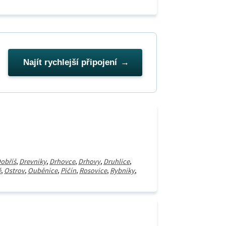
Najít rychlejší připojení
obříš
,
Drevníky
,
Drhovce
,
Drhovy
,
Druhlice
,
ě
,
Ostrov
,
Ouběnice
,
Pičín
,
Rosovice
,
Rybníky
,