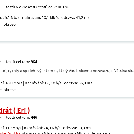
testů v okrese:
8
/ testů celkem:
6965
í: 75,1 Mb/s | nahrávání: 13,1 Mb/s | odezva: 41,2 ms
m okrese.
testů celkem:
964
itní, rychlý a spolehlivý internet, který Vás k ničemu nezavazuje. Většina s
ní: 18,0 Mb/s | nahrávání: 17,9 Mb/s | odezva: 36,0 ms
m okrese.
át ( Eri )
testů celkem:
446
ní: 119 Mb/s | nahrávání: 24,9 Mb/s | odezva: 10,0 ms
kabel/optika
: stahování: - Mb/s | nahrávání: - Mb/s | odezva: - ms