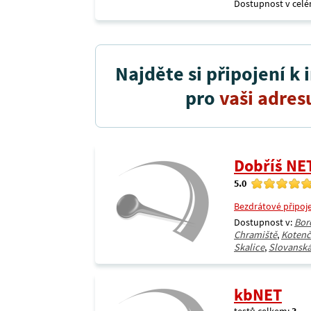
Dostupnost v celé
Najděte si připojení k 
pro
vaši adres
Dobříš NE
5.0
Bezdrátové připoj
Dostupnost v:
Bor
Chramiště
,
Kotenč
Skalice
,
Slovanská
kbNET