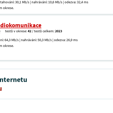
 stahování: 30,1 Mb/s | nahrávání: 10,6 Mb/s | odezva: 32,4 ms
m okrese.
radiokomunikace
testů v okrese:
42
/ testů celkem:
2023
ní: 64,3 Mb/s | nahrávání: 50,3 Mb/s | odezva: 26,9 ms
m okrese.
internetu
u