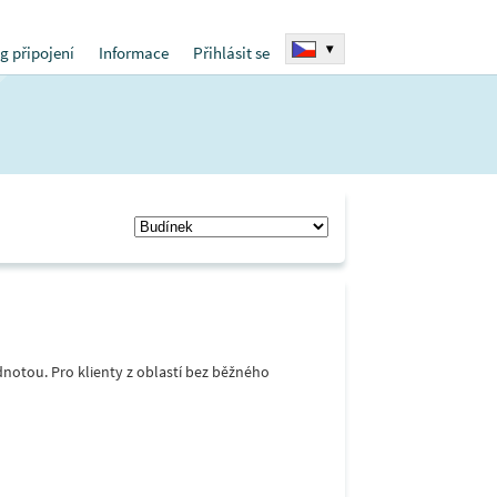
▾
g připojení
Informace
Přihlásit se
notou. Pro klienty z oblastí bez běžného