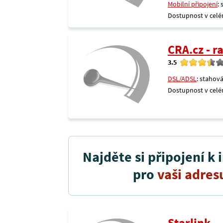
Mobilní připojení
:
Dostupnost v celé
CRA.cz - 
3.5
DSL/ADSL
: stahová
Dostupnost v celé
Najděte si připojení k 
pro
vaši adres
Starlink