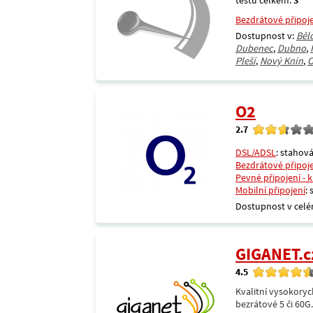
testů celkem:
3
Bezdrátové připoj
Dostupnost v:
Běl
Dubenec
,
Dubno
,
Pleší
,
Nový Knín
,
O
O2
2.7
DSL/ADSL
: stahová
Bezdrátové připoj
Pevné připojení - 
Mobilní připojení
:
Dostupnost v celé
GIGANET.c
4.5
Kvalitní vysokoryc
bezrátové 5 či 60G