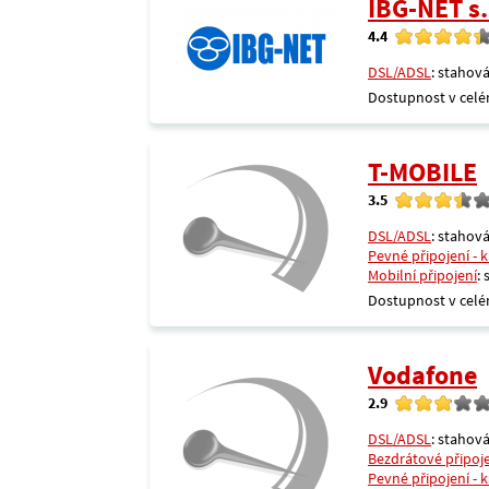
IBG-NET s.
4.4
DSL/ADSL
: stahová
Dostupnost v celé
T-MOBILE
3.5
DSL/ADSL
: stahová
Pevné připojení - 
Mobilní připojení
:
Dostupnost v celé
Vodafone
2.9
DSL/ADSL
: stahová
Bezdrátové připoj
Pevné připojení - 