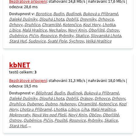
Bezdrátové připojení
: stahování: 24,8 Mb/s | nahrávání: 17,6 Mb/s |
odezva: 28,6 ms
Dostupnost v:
Borotice
,
Budín
,
Budínek
,
Buková u Příbramě
,
Daleké Dušníky
,
Dlouhá Lhota
,
Dobříš
,
Drevníky
,
Drhovce
,
Drhovy
,
Druhlice
,
Chramiště
,
Kotenčice
,
Kozí Hory
,
Lhotka
,
Libice
,
Malá Hraštice
,
Nechalov
,
Nový Knín
,
Obořiště
,
Ostrov
,
Ouběnice
,
Pičín
,
Rosovice
,
Rybníky
,
Skalice
,
Slovanská Lhota
,
Stará Huť
,
Sudovice
,
Svaté Pole
,
Sychrov
,
Velká Hraštice
kbNET
testů celkem:
3
Bezdrátové připojení
: stahování: 31,3 Mb/s | nahrávání: 18,0 Mb/s |
odezva: 19,5 ms
Dostupnost v:
Bělohrad
,
Budín
,
Budínek
,
Buková u Příbramě
,
Daleké Dušníky
,
Dlouhá Lhota
,
Dobříš
,
Drásov
,
Drhovce
,
Drhovy
,
Druhlice
,
Dubenec
,
Dubno
,
Hubenov
,
Chramiště
,
Kotenčice
,
Kozí
Hory
,
Lhota u Příbramě
,
Lhotka
,
Libice
,
Líha
,
Malá Hraštice
,
Mokrovraty
,
Nová Ves pod Pleší
,
Nový Knín
,
Občov
,
Obořiště
,
Ostrov
,
Ouběnice
,
Pičín
,
Pouště
,
Rosovice
,
Rybníky
,
Skalice
,
Stará Huť
, ...