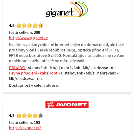
4.5
testů celkem:
298
http://www.giganet.cz
Kvalitní vysokorychlostní internet nejen do domácnosti, ale také
pro firmy v celé České republice. xDSL, optické připojení FFTH,
FFTB nebo bezrátové 5 či 60G. Kontaktujte nás, pokusíme se Vám
nabídnout službu přesně na míru, dle Vaši
DSL/ADSL
: stahování: - Mb/s | nahrávání: - Mb/s | odezva: - ms
Pevné připojení - kabel/optika
: stahování: - Mb/s | nahrávání: -
Mb/s | odezva: - ms
Dostupnost v celém okrese.
4.3
testů celkem:
193
https://avonet.cz/