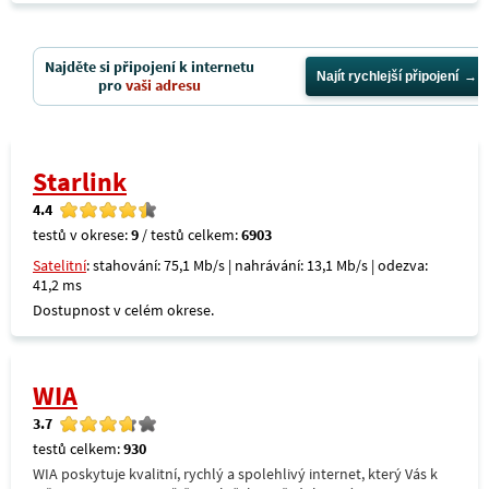
Najděte si připojení k internetu
Najít rychlejší připojení
pro
vaši adresu
Starlink
4.4
testů v okrese:
9
/ testů celkem:
6903
Satelitní
: stahování: 75,1 Mb/s | nahrávání: 13,1 Mb/s | odezva:
41,2 ms
Dostupnost v celém okrese.
WIA
3.7
testů celkem:
930
WIA poskytuje kvalitní, rychlý a spolehlivý internet, který Vás k