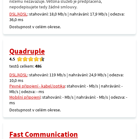
ničemu nezavazuje. Většina služeb je předplacená,
nepodepisujete tedy žádné smlouvy.
DSL/ADSL
: stahování: 18,0 Mb/s | nahrávání: 17,9 Mb/s | odezva:
36,0 ms
Dostupnost v celém okrese.
Quadruple
4.5
testů celkem:
486
DSL/ADSL
: stahování: 119 Mb/s | nahrávání: 24,9 Mb/s | odezva:
10,0 ms
Pevné připojení - kabel/optika
: stahování: - Mb/s | nahrávání: -
Mb/s | odezva: - ms
Mobilní připojení
: stahování: - Mb/s | nahrávání: - Mb/s | odezva: -
ms
Dostupnost v celém okrese.
Fast Communication