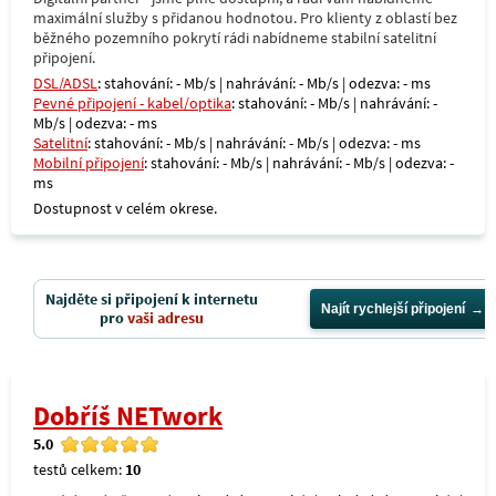
maximální služby s přidanou hodnotou. Pro klienty z oblastí bez
běžného pozemního pokrytí rádi nabídneme stabilní satelitní
připojení.
DSL/ADSL
: stahování: - Mb/s | nahrávání: - Mb/s | odezva: - ms
Pevné připojení - kabel/optika
: stahování: - Mb/s | nahrávání: -
Mb/s | odezva: - ms
Satelitní
: stahování: - Mb/s | nahrávání: - Mb/s | odezva: - ms
Mobilní připojení
: stahování: - Mb/s | nahrávání: - Mb/s | odezva: -
ms
Dostupnost v celém okrese.
Najděte si připojení k internetu
Najít rychlejší připojení
pro
vaši adresu
Dobříš NETwork
5.0
testů celkem:
10