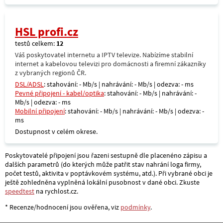
HSL profi.cz
testů celkem:
12
Váš poskytovatel internetu a IPTV televize. Nabízíme stabilní
internet a kabelovou televizi pro domácnosti a firemní zákazníky
z vybraných regionů ČR.
DSL/ADSL
: stahování: - Mb/s | nahrávání: - Mb/s | odezva: - ms
Pevné připojení - kabel/optika
: stahování: - Mb/s | nahrávání: -
Mb/s | odezva: - ms
Mobilní připojení
: stahování: - Mb/s | nahrávání: - Mb/s | odezva: -
ms
Dostupnost v celém okrese.
Poskytovatelé připojení jsou řazeni sestupně dle placenéno zápisu a
dalších parametrů (do kterých může patřit stav nahrání loga firmy,
počet testů, aktivita v poptávkovém systému, atd.). Při vybrané obci je
ještě zohledněna vyplněná lokální pusobnost v dané obci. Zkuste
speedtest
na rychlost.cz.
* Recenze/hodnocení jsou ověřena, viz
podmínky
.