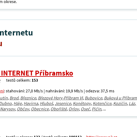
m okrese.
internetu
u
 INTERNET Příbramsko
testů celkem:
153
ení
: stahování: 27,0 Mb/s | nahrávání: 19,9 Mb/s | odezva: 37,5 ms
utín
,
Brod
,
Březnice
,
Březové Hory-Příbram VI
,
Bubovice
,
Buková u Příbra
Dubno
,
Háje
,
Havírna
,
Hluboš
,
Jesenice
,
Konětopy
,
Kotenčice
,
Kozičín
,
Láz
,
Narysov
,
Občov
,
Obecnice
,
Obořiště
,
Orlov
,
Oseč
,
Pičín
, ...