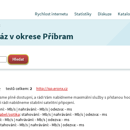
Rychlost internetu
Statistiky
Diskuze
Katalo
z
Láz v okrese Příbram
testů celkem:
2
http://isp.eronx.cz
- jsme plně dostupní, a rádi Vám nabídneme maximální služby s přidanou hod
rádi nabídneme stabilní satelitní připojení.
ní: - Mb/s | nahrávání: - Mb/s | odezva: - ms
kabel/optika
: stahování: - Mb/s | nahrávání: - Mb/s | odezva: - ms
: - Mb/s | nahrávání: - Mb/s | odezva: - ms
 stahování: - Mb/s | nahrávání: - Mb/s | odezva: - ms