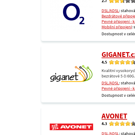
2.7
DSL/ADSL
: stahová
Bezdrátové připoj
Pevné připojení - 
Mobilní připojení
:
Dostupnost v celé
GIGANET.c
4.5
Kvalitní vysokoryc
bezrátové 5 či 60G
DSL/ADSL
: stahová
Pevné připojení - 
Dostupnost v celé
AVONET
4.3
DSL/ADSL
: stahová