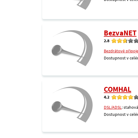
BezvaNET
2.8
Bezdrátové připoj
Dostupnost v celé
COMHAL
4.2
DSL/ADSL
: stahová
Dostupnost v celé