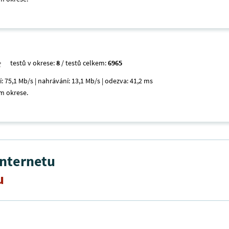
testů v okrese:
8
/ testů celkem:
6965
í: 75,1 Mb/s | nahrávání: 13,1 Mb/s | odezva: 41,2 ms
m okrese.
internetu
u