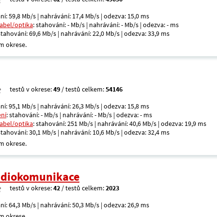
ní: 59,8 Mb/s | nahrávání: 17,4 Mb/s | odezva: 15,0 ms
kabel/optika
: stahování: - Mb/s | nahrávání: - Mb/s | odezva: - ms
 stahování: 69,6 Mb/s | nahrávání: 22,0 Mb/s | odezva: 33,9 ms
m okrese.
testů v okrese:
49
/ testů celkem:
54146
ní: 95,1 Mb/s | nahrávání: 26,3 Mb/s | odezva: 15,8 ms
ení
: stahování: - Mb/s | nahrávání: - Mb/s | odezva: - ms
kabel/optika
: stahování: 251 Mb/s | nahrávání: 40,6 Mb/s | odezva: 19,9 ms
 stahování: 30,1 Mb/s | nahrávání: 10,6 Mb/s | odezva: 32,4 ms
m okrese.
radiokomunikace
testů v okrese:
42
/ testů celkem:
2023
ní: 64,3 Mb/s | nahrávání: 50,3 Mb/s | odezva: 26,9 ms
m okrese.