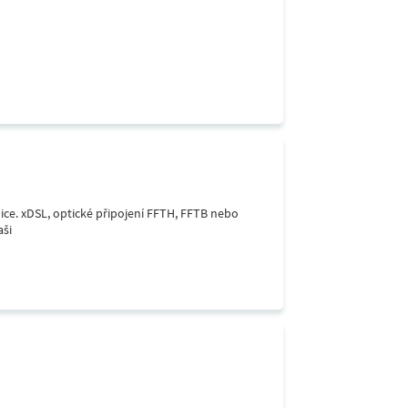
lice. xDSL, optické připojení FFTH, FFTB nebo
aši