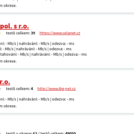
m okrese.
ol. s r.o.
testů celkem:
39
https://www.celanet.cz
ní: - Mb/s | nahrávání: - Mb/s | odezva: - ms
: - Mb/s | nahrávání: - Mb/s | odezva: - ms
 stahování: - Mb/s | nahrávání: - Mb/s | odezva: - ms
m okrese.
r.o.
testů celkem:
4
http://www.ibg-net.cz
ní: - Mb/s | nahrávání: - Mb/s | odezva: - ms
m okrese.
testů v okrese:
62
/ testů celkem:
49050