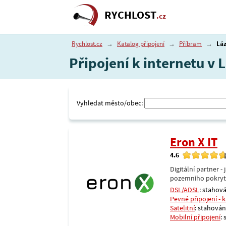
RYCHLOST
.cz
Rychlost.cz
→
Katalog připojení
→
Příbram
→
Lá
Připojení k internetu v 
Vyhledat město/obec:
Eron X IT
4.6
Digitální partner 
pozemního pokrytí 
DSL/ADSL
: stahová
Pevné připojení - 
Satelitní
: stahování
Mobilní připojení
: