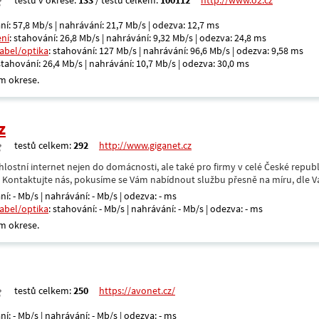
testů v okrese:
133
/ testů celkem:
100112
http://www.o2.cz
ní: 57,8 Mb/s | nahrávání: 21,7 Mb/s | odezva: 12,7 ms
ení
: stahování: 26,8 Mb/s | nahrávání: 9,32 Mb/s | odezva: 24,8 ms
kabel/optika
: stahování: 127 Mb/s | nahrávání: 96,6 Mb/s | odezva: 9,58 ms
 stahování: 26,4 Mb/s | nahrávání: 10,7 Mb/s | odezva: 30,0 ms
m okrese.
z
testů celkem:
292
http://www.giganet.cz
hlostní internet nejen do domácnosti, ale také pro firmy v celé České repub
. Kontaktujte nás, pokusíme se Vám nabídnout službu přesně na míru, dle V
ní: - Mb/s | nahrávání: - Mb/s | odezva: - ms
kabel/optika
: stahování: - Mb/s | nahrávání: - Mb/s | odezva: - ms
m okrese.
testů celkem:
250
https://avonet.cz/
ní: - Mb/s | nahrávání: - Mb/s | odezva: - ms