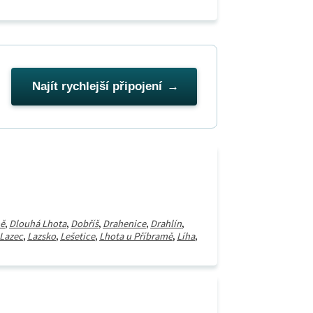
Najít rychlejší připojení
mě
,
Dlouhá Lhota
,
Dobříš
,
Drahenice
,
Drahlín
,
Lazec
,
Lazsko
,
Lešetice
,
Lhota u Příbramě
,
Líha
,