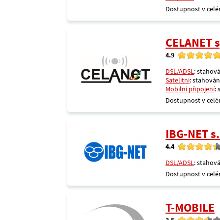
Dostupnost v celé
CELANET sp
4.9
DSL/ADSL
: stahová
Satelitní
: stahování
Mobilní připojení
:
Dostupnost v celé
IBG-NET s.
4.4
DSL/ADSL
: stahová
Dostupnost v celé
T-MOBILE
3.5