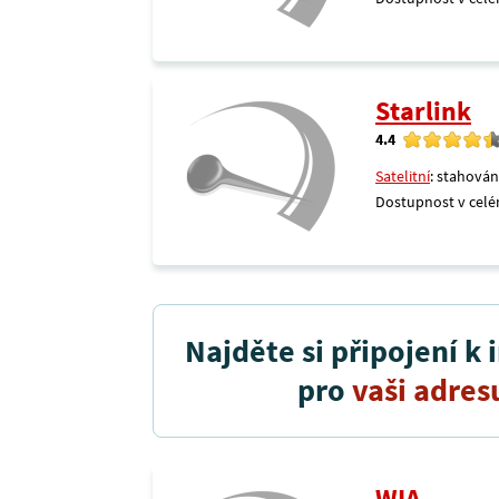
Starlink
4.4
Satelitní
: stahován
Dostupnost v celé
Najděte si připojení k 
pro
vaši adres
WIA