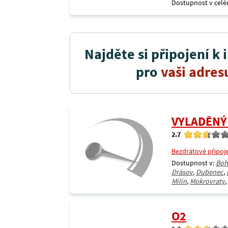
Dostupnost v celé
Najděte si připojení k 
pro
vaši adres
VYLADĚNÝ
2.7
Bezdrátové připoj
Dostupnost v:
Boh
Drásov
,
Dubenec
,
Milín
,
Mokrovraty
,
O2