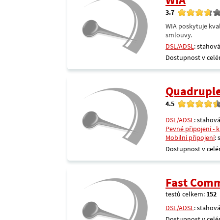
3.7
WIA poskytuje kval
smlouvy.
DSL/ADSL
: stahová
Dostupnost v celé
Quadrupl
4.5
DSL/ADSL
: stahová
Pevné připojení - 
Mobilní připojení
:
Dostupnost v celé
Fast Comm
testů celkem:
152
DSL/ADSL
: stahová
Dostupnost v celé