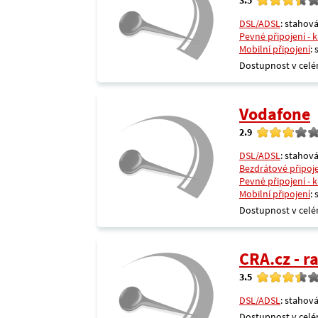
DSL/ADSL
: stahová
Pevné připojení - 
Mobilní připojení
:
Dostupnost v celé
Vodafone
2.9
DSL/ADSL
: stahová
Bezdrátové připoj
Pevné připojení - 
Mobilní připojení
:
Dostupnost v celé
CRA.cz - 
3.5
DSL/ADSL
: stahová
Dostupnost v celé