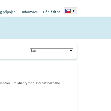
▾
g připojení
Informace
Přihlásit se
notou. Pro klienty z oblastí bez běžného