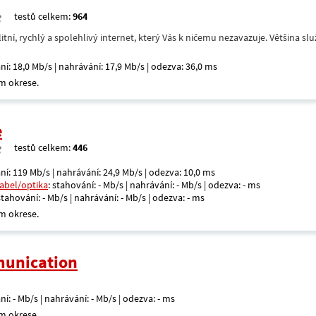
testů celkem:
964
itní, rychlý a spolehlivý internet, který Vás k ničemu nezavazuje. Většina s
ní: 18,0 Mb/s | nahrávání: 17,9 Mb/s | odezva: 36,0 ms
m okrese.
e
testů celkem:
446
ní: 119 Mb/s | nahrávání: 24,9 Mb/s | odezva: 10,0 ms
kabel/optika
: stahování: - Mb/s | nahrávání: - Mb/s | odezva: - ms
 stahování: - Mb/s | nahrávání: - Mb/s | odezva: - ms
m okrese.
unication
ní: - Mb/s | nahrávání: - Mb/s | odezva: - ms
m okrese.