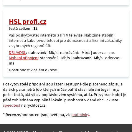
HSL profi.cz
testů celkem:
12
Váš poskytovatel internetu a IPTV televize. Nabízíme stabilní
internet a kabelovou televizi pro domácnosti a firemní zákazníky
z vybraných regionů ČR.
DSL/ADSL
: stahování: - Mb/s | nahrávání: - Mb/s | odezva: - ms
Mobilní připojení
: stahování: - Mb/s | nahrávání: - Mb/s | odezva: -
ms
Dostupnost v celém okrese.
Poskytovatelé připojení jsou řazeni sestupně dle placenéno zápisu a
dalších parametrů (do kterých může patřit stav nahrání loga firmy,
počet testů, aktivita v poptávkovém systému, atd.). Při vybrané obci je
ještě zohledněna vyplněná lokální pusobnost v dané obci. Zkuste
speedtest
na rychlost.cz.
* Recenze/hodnocení jsou ověřena, viz
podmínky
.