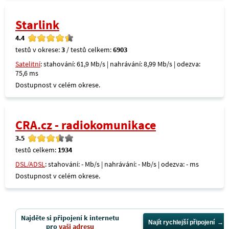
Starlink
4.4
testů v okrese:
3
/ testů celkem:
6903
Satelitní
: stahování: 61,9 Mb/s | nahrávání: 8,99 Mb/s | odezva:
75,6 ms
Dostupnost v celém okrese.
CRA.cz - radiokomunikace
3.5
testů celkem:
1934
DSL/ADSL
: stahování: - Mb/s | nahrávání: - Mb/s | odezva: - ms
Dostupnost v celém okrese.
Najděte si připojení k internetu
Najít rychlejší připojení
pro
vaši adresu