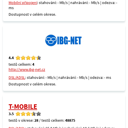
Mobilní připojení
: stahování: - Mb/s | nahrávání: - Mb/s | odezva: -
ms
Dostupnost v celém okrese.
4.4
testů celkem:
4
http://www.ibg-net.cz
DSL/ADSL
: stahování: - Mb/s | nahrávání: - Mb/s | odezva: - ms
Dostupnost v celém okrese.
T-MOBILE
3.5
testů v okrese:
28
/ testů celkem:
48875