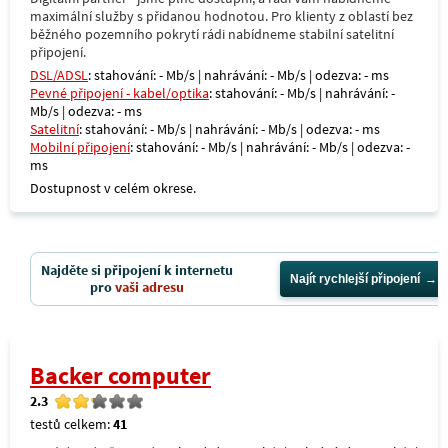
maximální služby s přidanou hodnotou. Pro klienty z oblastí bez
běžného pozemního pokrytí rádi nabídneme stabilní satelitní
připojení.
DSL/ADSL
: stahování: - Mb/s | nahrávání: - Mb/s | odezva: - ms
Pevné připojení - kabel/optika
: stahování: - Mb/s | nahrávání: -
Mb/s | odezva: - ms
Satelitní
: stahování: - Mb/s | nahrávání: - Mb/s | odezva: - ms
Mobilní připojení
: stahování: - Mb/s | nahrávání: - Mb/s | odezva: -
ms
Dostupnost v celém okrese.
Najděte si připojení k internetu
Najít rychlejší připojení
pro
vaši adresu
Backer computer
2.3
testů celkem:
41