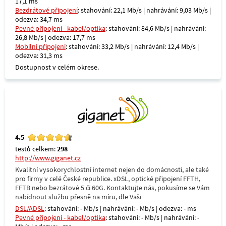
17,1 ms
Bezdrátové připojení
: stahování: 22,1 Mb/s | nahrávání: 9,03 Mb/s |
odezva: 34,7 ms
Pevné připojení - kabel/optika
: stahování: 84,6 Mb/s | nahrávání:
26,8 Mb/s | odezva: 17,7 ms
Mobilní připojení
: stahování: 33,2 Mb/s | nahrávání: 12,4 Mb/s |
odezva: 31,3 ms
Dostupnost v celém okrese.
4.5
testů celkem:
298
http://www.giganet.cz
Kvalitní vysokorychlostní internet nejen do domácnosti, ale také
pro firmy v celé České republice. xDSL, optické připojení FFTH,
FFTB nebo bezrátové 5 či 60G. Kontaktujte nás, pokusíme se Vám
nabídnout službu přesně na míru, dle Vaši
DSL/ADSL
: stahování: - Mb/s | nahrávání: - Mb/s | odezva: - ms
Pevné připojení - kabel/optika
: stahování: - Mb/s | nahrávání: -