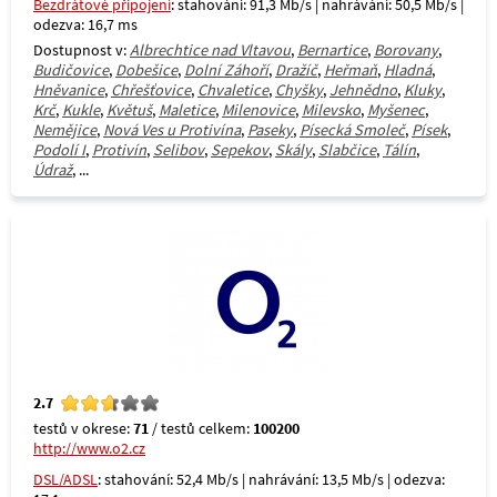
Bezdrátové připojení
: stahování: 91,3 Mb/s | nahrávání: 50,5 Mb/s |
odezva: 16,7 ms
Dostupnost v:
Albrechtice nad Vltavou
,
Bernartice
,
Borovany
,
Budičovice
,
Dobešice
,
Dolní Záhoří
,
Dražíč
,
Heřmaň
,
Hladná
,
Hněvanice
,
Chřešťovice
,
Chvaletice
,
Chyšky
,
Jehnědno
,
Kluky
,
Krč
,
Kukle
,
Květuš
,
Maletice
,
Milenovice
,
Milevsko
,
Myšenec
,
Nemějice
,
Nová Ves u Protivína
,
Paseky
,
Písecká Smoleč
,
Písek
,
Podolí I
,
Protivín
,
Selibov
,
Sepekov
,
Skály
,
Slabčice
,
Tálín
,
Údraž
, ...
2.7
testů v okrese:
71
/ testů celkem:
100200
http://www.o2.cz
DSL/ADSL
: stahování: 52,4 Mb/s | nahrávání: 13,5 Mb/s | odezva: