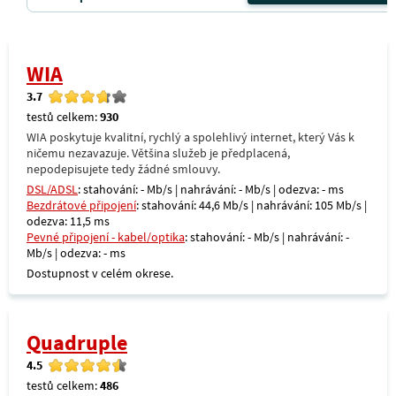
WIA
3.7
testů celkem:
930
WIA poskytuje kvalitní, rychlý a spolehlivý internet, který Vás k
ničemu nezavazuje. Většina služeb je předplacená,
nepodepisujete tedy žádné smlouvy.
DSL/ADSL
: stahování: - Mb/s | nahrávání: - Mb/s | odezva: - ms
Bezdrátové připojení
: stahování: 44,6 Mb/s | nahrávání: 105 Mb/s |
odezva: 11,5 ms
Pevné připojení - kabel/optika
: stahování: - Mb/s | nahrávání: -
Mb/s | odezva: - ms
Dostupnost v celém okrese.
Quadruple
4.5
testů celkem:
486