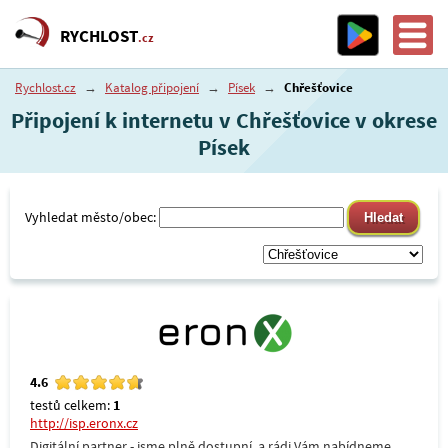
RYCHLOST
.cz
Rychlost.cz
→
Katalog připojení
→
Písek
→
Chřešťovice
Připojení k internetu v Chřešťovice v okrese
Písek
Vyhledat město/obec:
4.6
testů celkem:
1
http://isp.eronx.cz
Digitální partner - jsme plně dostupní, a rádi Vám nabídneme