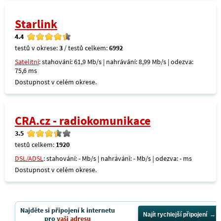
Starlink
4.4
testů v okrese:
3
/ testů celkem:
6992
Satelitní
: stahování: 61,9 Mb/s | nahrávání: 8,99 Mb/s | odezva:
75,6 ms
Dostupnost v celém okrese.
CRA.cz - radiokomunikace
3.5
testů celkem:
1920
DSL/ADSL
: stahování: - Mb/s | nahrávání: - Mb/s | odezva: - ms
Dostupnost v celém okrese.
Najděte si připojení k internetu
Najít rychlejší připojení
pro
vaši adresu