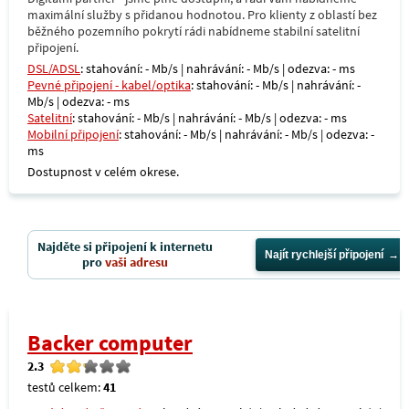
maximální služby s přidanou hodnotou. Pro klienty z oblastí bez
běžného pozemního pokrytí rádi nabídneme stabilní satelitní
připojení.
DSL/ADSL
: stahování: - Mb/s | nahrávání: - Mb/s | odezva: - ms
Pevné připojení - kabel/optika
: stahování: - Mb/s | nahrávání: -
Mb/s | odezva: - ms
Satelitní
: stahování: - Mb/s | nahrávání: - Mb/s | odezva: - ms
Mobilní připojení
: stahování: - Mb/s | nahrávání: - Mb/s | odezva: -
ms
Dostupnost v celém okrese.
Najděte si připojení k internetu
Najít rychlejší připojení
pro
vaši adresu
Backer computer
2.3
testů celkem:
41