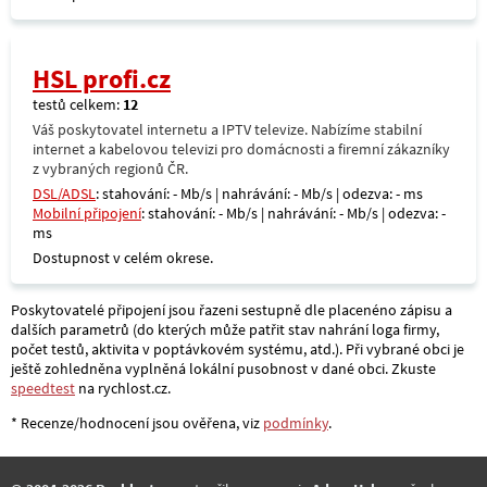
HSL profi.cz
testů celkem:
12
Váš poskytovatel internetu a IPTV televize. Nabízíme stabilní
internet a kabelovou televizi pro domácnosti a firemní zákazníky
z vybraných regionů ČR.
DSL/ADSL
: stahování: - Mb/s | nahrávání: - Mb/s | odezva: - ms
Mobilní připojení
: stahování: - Mb/s | nahrávání: - Mb/s | odezva: -
ms
Dostupnost v celém okrese.
Poskytovatelé připojení jsou řazeni sestupně dle placenéno zápisu a
dalších parametrů (do kterých může patřit stav nahrání loga firmy,
počet testů, aktivita v poptávkovém systému, atd.). Při vybrané obci je
ještě zohledněna vyplněná lokální pusobnost v dané obci. Zkuste
speedtest
na rychlost.cz.
* Recenze/hodnocení jsou ověřena, viz
podmínky
.