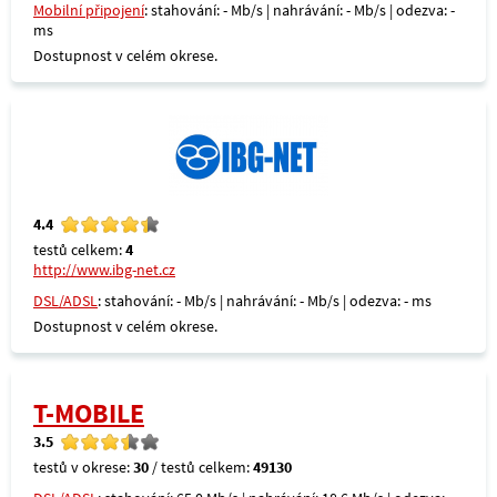
Mobilní připojení
: stahování: - Mb/s | nahrávání: - Mb/s | odezva: -
ms
Dostupnost v celém okrese.
4.4
testů celkem:
4
http://www.ibg-net.cz
DSL/ADSL
: stahování: - Mb/s | nahrávání: - Mb/s | odezva: - ms
Dostupnost v celém okrese.
T-MOBILE
3.5
testů v okrese:
30
/ testů celkem:
49130