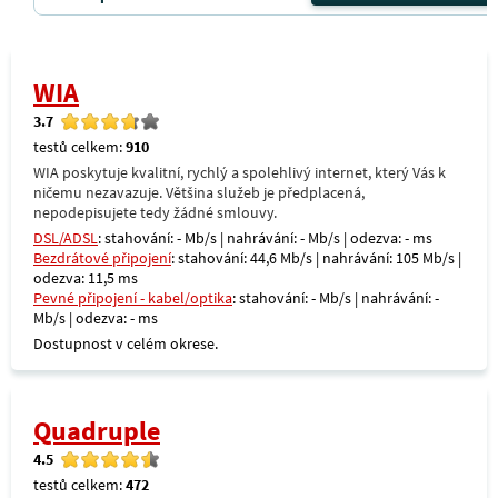
WIA
3.7
testů celkem:
910
WIA poskytuje kvalitní, rychlý a spolehlivý internet, který Vás k
ničemu nezavazuje. Většina služeb je předplacená,
nepodepisujete tedy žádné smlouvy.
DSL/ADSL
: stahování: - Mb/s | nahrávání: - Mb/s | odezva: - ms
Bezdrátové připojení
: stahování: 44,6 Mb/s | nahrávání: 105 Mb/s |
odezva: 11,5 ms
Pevné připojení - kabel/optika
: stahování: - Mb/s | nahrávání: -
Mb/s | odezva: - ms
Dostupnost v celém okrese.
Quadruple
4.5
testů celkem:
472