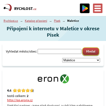
RYCHLOST
.cz
Rychlost.cz
→
Katalog připojení
→
Písek
→
Maletice
Připojení k internetu v Maletice v okrese
Písek
Vyhledat město/obec:
4.6
testů celkem:
2
http://isp.eronx.cz
Digitální partner - jsme plně dostupní, a rádi Vám nabídneme