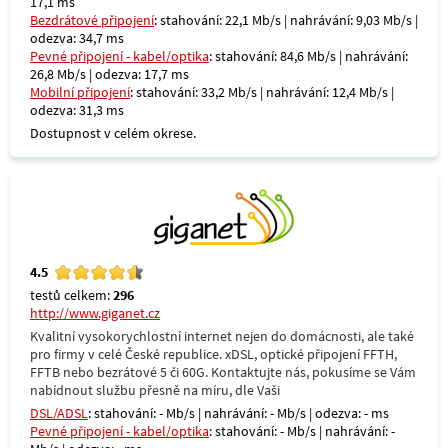
17,1 ms
Bezdrátové připojení
: stahování: 22,1 Mb/s | nahrávání: 9,03 Mb/s |
odezva: 34,7 ms
Pevné připojení - kabel/optika
: stahování: 84,6 Mb/s | nahrávání:
26,8 Mb/s | odezva: 17,7 ms
Mobilní připojení
: stahování: 33,2 Mb/s | nahrávání: 12,4 Mb/s |
odezva: 31,3 ms
Dostupnost v celém okrese.
4.5
testů celkem:
296
http://www.giganet.cz
Kvalitní vysokorychlostní internet nejen do domácnosti, ale také
pro firmy v celé České republice. xDSL, optické připojení FFTH,
FFTB nebo bezrátové 5 či 60G. Kontaktujte nás, pokusíme se Vám
nabídnout službu přesně na míru, dle Vaši
DSL/ADSL
: stahování: - Mb/s | nahrávání: - Mb/s | odezva: - ms
Pevné připojení - kabel/optika
: stahování: - Mb/s | nahrávání: -