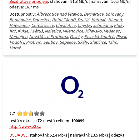
Bezdrátové připojení
: stahování: 91,3 Mb/s | nahrávání: 50,5 Mb/s |
odezva: 16,7 ms
Dostupnost v:
Albrechtice nad Vltavou
,
Bernartice
,
Borovany
,
Budičovice
,
Dobešice
,
Dolní Záhoří
,
Dražíč
,
Heřmaň
,
Hladná
,
Hněvanice
,
Chřešťovice
,
Chvaletice
,
Chyšky
,
Jehnědno
,
Kluky
,
Krč
,
Kukle
,
Květuš
,
Maletice
,
Milenovice
,
Milevsko
,
Myšenec
,
Nemějice
,
Nová Ves u Protivína
,
Paseky
,
Písecká Smoleč
,
Písek
,
Podolí I
,
Protivín
,
Selibov
,
Sepekov
,
Skály
,
Slabčice
,
Tálín
,
Údraž
, ...
2.7
testů v okrese:
72
/ testů celkem:
100099
http://www.o2.cz
DSL/ADSL
: stahování: 52,4 Mb/s | nahrávání: 13,5 Mb/s | odezva: