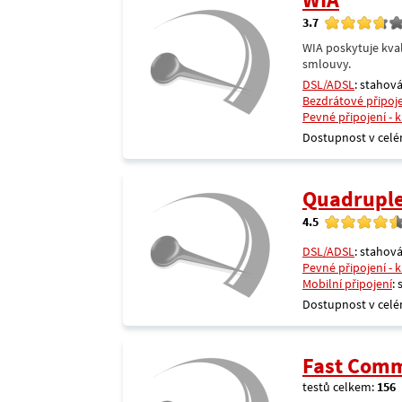
3.7
WIA poskytuje kval
smlouvy.
DSL/ADSL
: stahová
Bezdrátové připoj
Pevné připojení - 
Dostupnost v celé
Quadrupl
4.5
DSL/ADSL
: stahová
Pevné připojení - 
Mobilní připojení
:
Dostupnost v celé
Fast Comm
testů celkem:
156