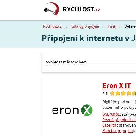
RYCHLOST
.cz
Rychlost.cz
→
Katalog připojení
→
Písek
→
Jehně
Připojení k internetu v
Vyhledat město/obec:
Eron X IT
4.6
Digitální partner 
pozemního pokrytí 
DSL/ADSL
: stahová
Pevné připojení - 
Satelitní
: stahování
Mobilní připojení
: