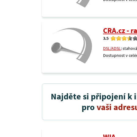
CRA.cz - 
3.5
DSL/ADSL
: stahová
Dostupnost v celé
Najděte si připojení k 
pro
vaši adres
WIA