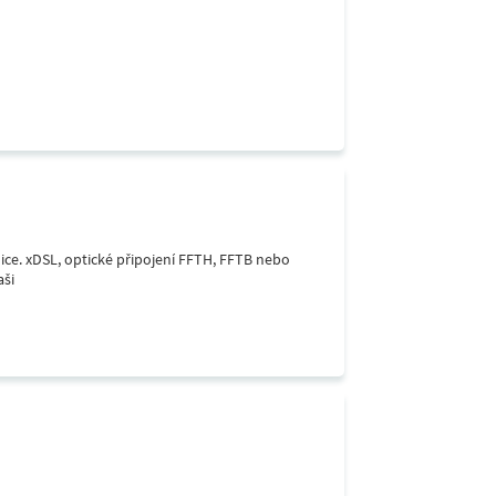
lice. xDSL, optické připojení FFTH, FFTB nebo
aši