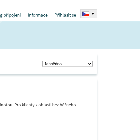
▾
g připojení
Informace
Přihlásit se
notou. Pro klienty z oblastí bez běžného