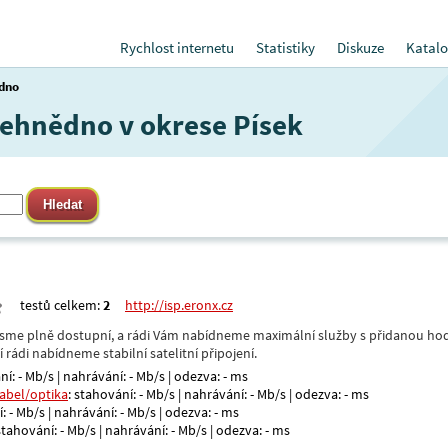
Rychlost internetu
Statistiky
Diskuze
Katalo
dno
 Jehnědno v okrese Písek
testů celkem:
2
http://isp.eronx.cz
- jsme plně dostupní, a rádi Vám nabídneme maximální služby s přidanou hod
rádi nabídneme stabilní satelitní připojení.
ní: - Mb/s | nahrávání: - Mb/s | odezva: - ms
kabel/optika
: stahování: - Mb/s | nahrávání: - Mb/s | odezva: - ms
: - Mb/s | nahrávání: - Mb/s | odezva: - ms
 stahování: - Mb/s | nahrávání: - Mb/s | odezva: - ms