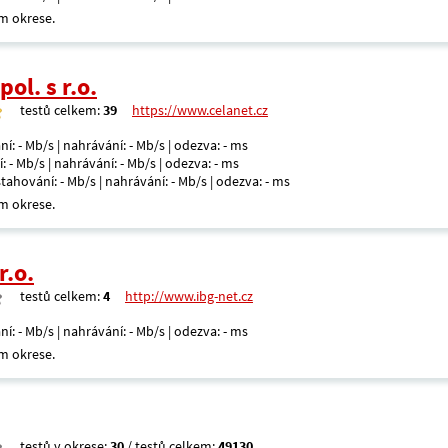
m okrese.
ol. s r.o.
testů celkem:
39
https://www.celanet.cz
ní: - Mb/s | nahrávání: - Mb/s | odezva: - ms
: - Mb/s | nahrávání: - Mb/s | odezva: - ms
 stahování: - Mb/s | nahrávání: - Mb/s | odezva: - ms
m okrese.
r.o.
testů celkem:
4
http://www.ibg-net.cz
ní: - Mb/s | nahrávání: - Mb/s | odezva: - ms
m okrese.
testů v okrese:
30
/ testů celkem:
49130