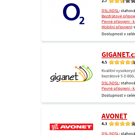
2.7
DSL/ADSL
: stahová
Bezdrátové připoj
Pevné připojení - 
Mobilní připojení
:
Dostupnost v celé
GIGANET.c
4.5
Kvalitní vysokoryc
bezrátové 5 či 60G
DSL/ADSL
: stahová
Pevné připojení - 
Dostupnost v celé
AVONET
4.3
DSL/ADSL
: stahová