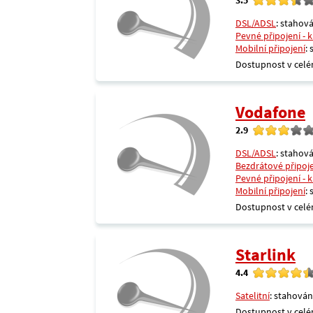
DSL/ADSL
: stahová
Pevné připojení - 
Mobilní připojení
:
Dostupnost v celé
Vodafone
2.9
DSL/ADSL
: stahová
Bezdrátové připoj
Pevné připojení - 
Mobilní připojení
:
Dostupnost v celé
Starlink
4.4
Satelitní
: stahován
Dostupnost v celé