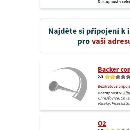
Dostupnost v celé
Najděte si připojení k 
pro
vaši adres
Backer co
2.3
Bezdrátové připoj
Dostupnost v:
Alb
Chřešťovice
,
Chval
Paseky
,
Písecká S
O2