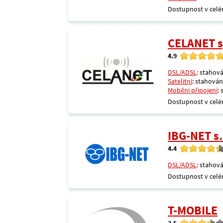
Dostupnost v celé
CELANET sp
4.9
DSL/ADSL
: stahová
Satelitní
: stahování
Mobilní připojení
:
Dostupnost v celé
IBG-NET s.
4.4
DSL/ADSL
: stahová
Dostupnost v celé
T-MOBILE
3.5