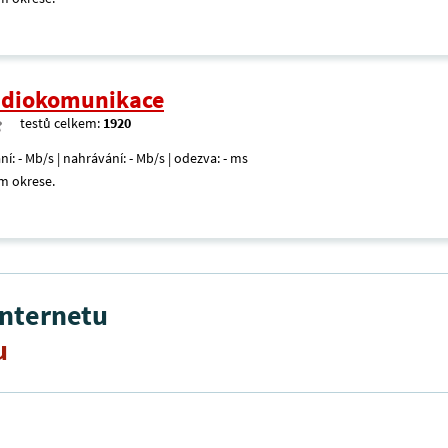
radiokomunikace
testů celkem:
1920
ní: - Mb/s | nahrávání: - Mb/s | odezva: - ms
m okrese.
internetu
u