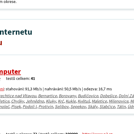
m okrese.
internetu
u
mputer
testů celkem:
41
ení
: stahování: 91,3 Mb/s | nahrávání: 50,5 Mb/s | odezva: 16,7 ms
rechtice nad Vltavou
,
Bernartice
,
Borovany
,
Budičovice
,
Dobešice
,
Dolní Zá
etice
,
Chyšky
,
Jehnědno
,
Kluky
,
Krč
,
Kukle
,
Květuš
,
Maletice
,
Milenovice
,
M
moleč
,
Písek
,
Podolí I
,
Protivín
,
Selibov
,
Sepekov
,
Skály
,
Slabčice
,
Tálín
,
Údr