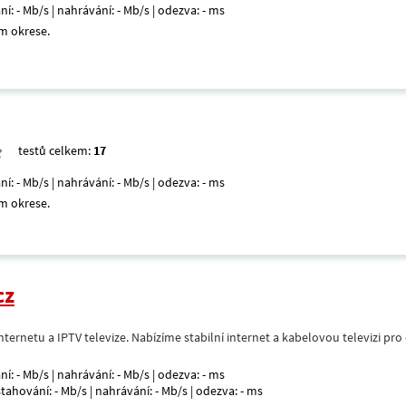
ní: - Mb/s | nahrávání: - Mb/s | odezva: - ms
m okrese.
testů celkem:
17
ní: - Mb/s | nahrávání: - Mb/s | odezva: - ms
m okrese.
cz
nternetu a IPTV televize. Nabízíme stabilní internet a kabelovou televizi pr
ní: - Mb/s | nahrávání: - Mb/s | odezva: - ms
 stahování: - Mb/s | nahrávání: - Mb/s | odezva: - ms