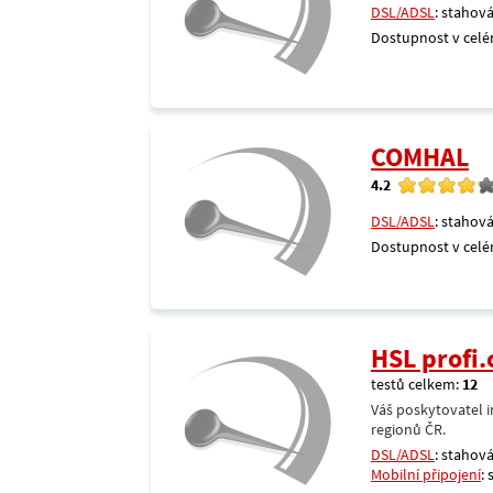
DSL/ADSL
: stahová
Dostupnost v celé
COMHAL
4.2
DSL/ADSL
: stahová
Dostupnost v celé
HSL profi.
testů celkem:
12
Váš poskytovatel i
regionů ČR.
DSL/ADSL
: stahová
Mobilní připojení
: