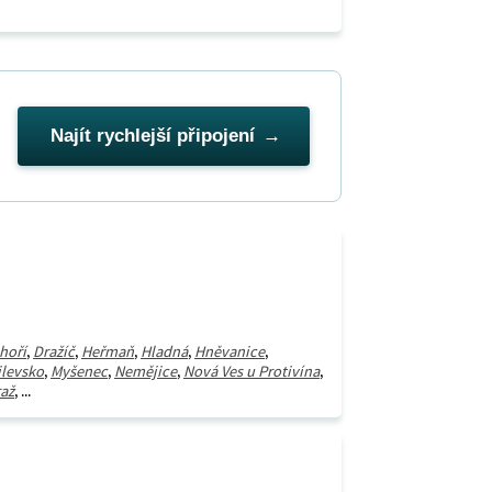
Najít rychlejší připojení
hoří
,
Dražíč
,
Heřmaň
,
Hladná
,
Hněvanice
,
ilevsko
,
Myšenec
,
Nemějice
,
Nová Ves u Protivína
,
až
, ...