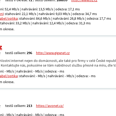
testů v okrese:
72
/ testů celkem:
100099
http://www.o2.cz
ní: 52,4 Mb/s | nahrávání: 13,5 Mb/s | odezva: 17,1 ms
ení
: stahování: 22,1 Mb/s | nahrávání: 9,03 Mb/s | odezva: 34,7 ms
kabel/optika
: stahování: 84,6 Mb/s | nahrávání: 26,8 Mb/s | odezva: 17,7 ms
 stahování: 33,2 Mb/s | nahrávání: 12,4 Mb/s | odezva: 31,3 ms
m okrese.
z
testů celkem:
296
http://www.giganet.cz
hlostní internet nejen do domácnosti, ale také pro firmy v celé České repub
. Kontaktujte nás, pokusíme se Vám nabídnout službu přesně na míru, dle V
ní: - Mb/s | nahrávání: - Mb/s | odezva: - ms
kabel/optika
: stahování: - Mb/s | nahrávání: - Mb/s | odezva: - ms
m okrese.
testů celkem:
213
https://avonet.cz/
ní: - Mb/s | nahrávání: - Mb/s | odezva: - ms