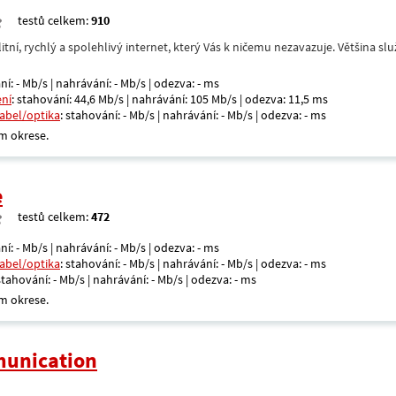
testů celkem:
910
itní, rychlý a spolehlivý internet, který Vás k ničemu nezavazuje. Většina s
ní: - Mb/s | nahrávání: - Mb/s | odezva: - ms
ení
: stahování: 44,6 Mb/s | nahrávání: 105 Mb/s | odezva: 11,5 ms
kabel/optika
: stahování: - Mb/s | nahrávání: - Mb/s | odezva: - ms
m okrese.
e
testů celkem:
472
ní: - Mb/s | nahrávání: - Mb/s | odezva: - ms
kabel/optika
: stahování: - Mb/s | nahrávání: - Mb/s | odezva: - ms
 stahování: - Mb/s | nahrávání: - Mb/s | odezva: - ms
m okrese.
unication