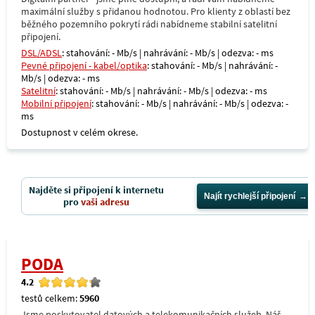
maximální služby s přidanou hodnotou. Pro klienty z oblastí bez
běžného pozemního pokrytí rádi nabídneme stabilní satelitní
připojení.
DSL/ADSL
: stahování: - Mb/s | nahrávání: - Mb/s | odezva: - ms
Pevné připojení - kabel/optika
: stahování: - Mb/s | nahrávání: -
Mb/s | odezva: - ms
Satelitní
: stahování: - Mb/s | nahrávání: - Mb/s | odezva: - ms
Mobilní připojení
: stahování: - Mb/s | nahrávání: - Mb/s | odezva: -
ms
Dostupnost v celém okrese.
Najděte si připojení k internetu
Najít rychlejší připojení
pro
vaši adresu
PODA
4.2
testů celkem:
5960
Jsme poskytovatel datových a telekomunikačních služeb. Náš