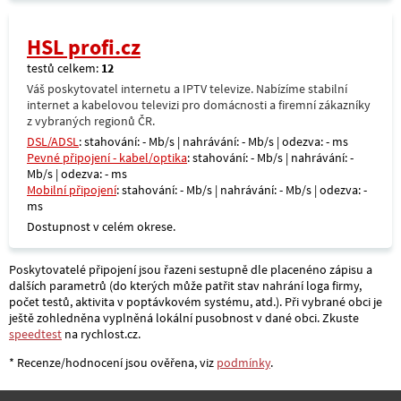
HSL profi.cz
testů celkem:
12
Váš poskytovatel internetu a IPTV televize. Nabízíme stabilní
internet a kabelovou televizi pro domácnosti a firemní zákazníky
z vybraných regionů ČR.
DSL/ADSL
: stahování: - Mb/s | nahrávání: - Mb/s | odezva: - ms
Pevné připojení - kabel/optika
: stahování: - Mb/s | nahrávání: -
Mb/s | odezva: - ms
Mobilní připojení
: stahování: - Mb/s | nahrávání: - Mb/s | odezva: -
ms
Dostupnost v celém okrese.
Poskytovatelé připojení jsou řazeni sestupně dle placenéno zápisu a
dalších parametrů (do kterých může patřit stav nahrání loga firmy,
počet testů, aktivita v poptávkovém systému, atd.). Při vybrané obci je
ještě zohledněna vyplněná lokální pusobnost v dané obci. Zkuste
speedtest
na rychlost.cz.
* Recenze/hodnocení jsou ověřena, viz
podmínky
.