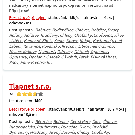
nadčasový internet naplno uspokojí váš online život na síti.
Připojte se!
Bezdrátové připojení
: stahování: - Mb/s | nahrávání: - Mb/s |
odezva: - ms
Dostupnost v:
Bobnice
,
Budiměřice
,
Činěves
,
Dobšice
,
Dvory
,
Hořany
,
Hořátev
,
Hradčany
,
Chleby
,
Choťánky
,
Choťovice
,
Jíkev
,
Jizbice
,
Kamenné Zboží
,
Kanín
,
Klipec
,
Kolaje
,
Kostomlaty nad
Labem
,
Kovanice
,
Kovansko
,
Křečkov
,
Libice nad Cidlinou
,
Městec Králové
,
Nymburk
,
Odřepsy
,
Okřínek
,
Opočnice
,
Opolánky
,
Opolany
,
Oseček
,
Oškobrh
,
Pátek
,
Písková Lhota
,
Pňov
,
Pňov-Předhradí
, ...
Tlapnet s.r.o.
3.6
testů celkem:
1406
Bezdrátové připojení
: stahování: 40,3 Mb/s | nahrávání: 10,7 Mb/s |
odezva: 15,8 ms
Dostupnost v:
Běrunice
,
Bobnice
,
Černá Hora
,
Čilec
,
Činěves
,
Dlouhopolsko
,
Doubravany
,
Dubečno
,
Dvory
,
Dvořiště
,
Dymokury
,
Hradčany
,
Hrubý Jeseník
,
Chleby
,
Choťánky
,