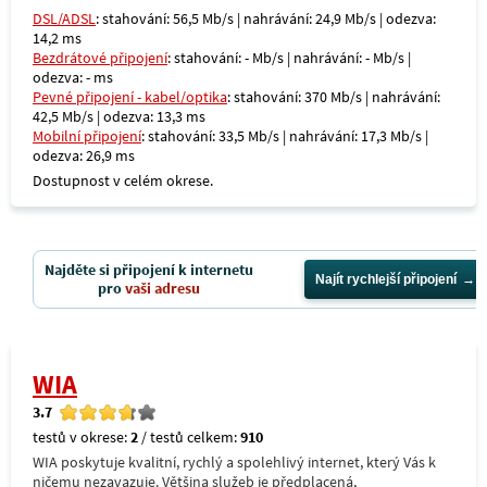
DSL/ADSL
: stahování: 56,5 Mb/s | nahrávání: 24,9 Mb/s | odezva:
14,2 ms
Bezdrátové připojení
: stahování: - Mb/s | nahrávání: - Mb/s |
odezva: - ms
Pevné připojení - kabel/optika
: stahování: 370 Mb/s | nahrávání:
42,5 Mb/s | odezva: 13,3 ms
Mobilní připojení
: stahování: 33,5 Mb/s | nahrávání: 17,3 Mb/s |
odezva: 26,9 ms
Dostupnost v celém okrese.
Najděte si připojení k internetu
Najít rychlejší připojení
pro
vaši adresu
WIA
3.7
testů v okrese:
2
/ testů celkem:
910
WIA poskytuje kvalitní, rychlý a spolehlivý internet, který Vás k
ničemu nezavazuje. Většina služeb je předplacená,