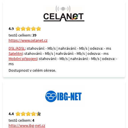
4.9
testů celkem:
39
https://www.celanet.cz
DSL/ADSL
: stahování: - Mb/s | nahrávání: - Mb/s | odezva: - ms
Satelitní
: stahování: - Mb/s | nahrávání: - Mb/s | odezva: - ms
Mobilní připojení
: stahování: - Mb/s | nahrávání: - Mb/s | odezva: -
ms
Dostupnost v celém okrese.
4.4
testů celkem:
4
http://www.ibg-net.cz