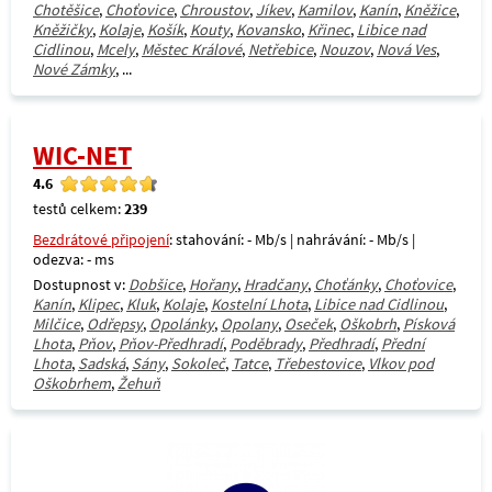
Chotěšice
,
Choťovice
,
Chroustov
,
Jíkev
,
Kamilov
,
Kanín
,
Kněžice
,
Kněžičky
,
Kolaje
,
Košík
,
Kouty
,
Kovansko
,
Křinec
,
Libice nad
Cidlinou
,
Mcely
,
Městec Králové
,
Netřebice
,
Nouzov
,
Nová Ves
,
Nové Zámky
, ...
WIC-NET
4.6
testů celkem:
239
Bezdrátové připojení
: stahování: - Mb/s | nahrávání: - Mb/s |
odezva: - ms
Dostupnost v:
Dobšice
,
Hořany
,
Hradčany
,
Choťánky
,
Choťovice
,
Kanín
,
Klipec
,
Kluk
,
Kolaje
,
Kostelní Lhota
,
Libice nad Cidlinou
,
Milčice
,
Odřepsy
,
Opolánky
,
Opolany
,
Oseček
,
Oškobrh
,
Písková
Lhota
,
Pňov
,
Pňov-Předhradí
,
Poděbrady
,
Předhradí
,
Přední
Lhota
,
Sadská
,
Sány
,
Sokoleč
,
Tatce
,
Třebestovice
,
Vlkov pod
Oškobrhem
,
Žehuň