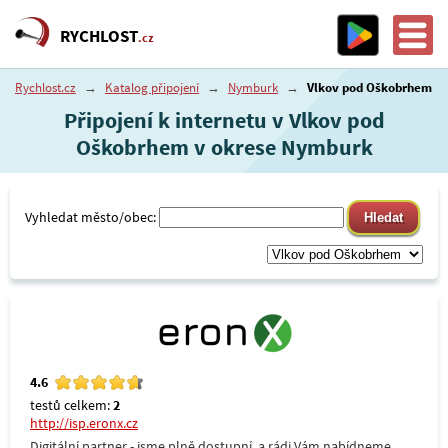
RYCHLOST
.cz
Rychlost.cz
→
Katalog připojení
→
Nymburk
→
Vlkov pod Oškobrhem
Připojení k internetu v Vlkov pod
Oškobrhem v okrese Nymburk
Vyhledat město/obec:
4.6
testů celkem:
2
http://isp.eronx.cz
Digitální partner - jsme plně dostupní, a rádi Vám nabídneme