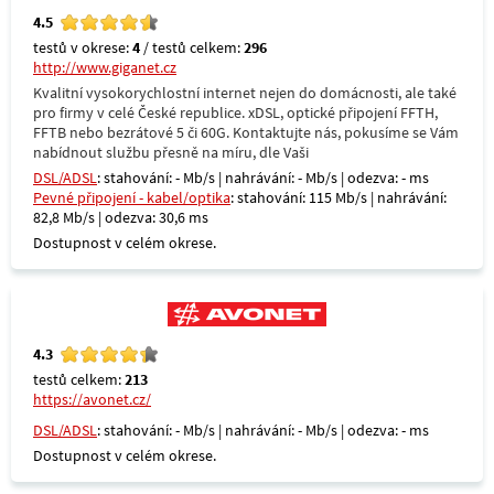
4.5
testů v okrese:
4
/ testů celkem:
296
http://www.giganet.cz
Kvalitní vysokorychlostní internet nejen do domácnosti, ale také
pro firmy v celé České republice. xDSL, optické připojení FFTH,
FFTB nebo bezrátové 5 či 60G. Kontaktujte nás, pokusíme se Vám
nabídnout službu přesně na míru, dle Vaši
DSL/ADSL
: stahování: - Mb/s | nahrávání: - Mb/s | odezva: - ms
Pevné připojení - kabel/optika
: stahování: 115 Mb/s | nahrávání:
82,8 Mb/s | odezva: 30,6 ms
Dostupnost v celém okrese.
4.3
testů celkem:
213
https://avonet.cz/
DSL/ADSL
: stahování: - Mb/s | nahrávání: - Mb/s | odezva: - ms
Dostupnost v celém okrese.