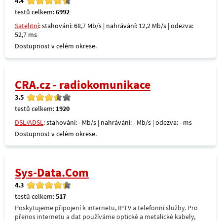
4.4
testů celkem:
6992
Satelitní
: stahování: 68,7 Mb/s | nahrávání: 12,2 Mb/s | odezva:
52,7 ms
Dostupnost v celém okrese.
CRA.cz - radiokomunikace
3.5
testů celkem:
1920
DSL/ADSL
: stahování: - Mb/s | nahrávání: - Mb/s | odezva: - ms
Dostupnost v celém okrese.
Sys-Data.Com
4.3
testů celkem:
517
Poskytujeme připojení k internetu, IPTV a telefonní služby. Pro
přenos internetu a dat používáme optické a metalické kabely,