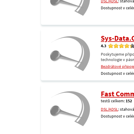
DSL/ADSL
: stahová
Dostupnost v celé
Sys-Data
4.3
Poskytujeme připoj
technologie v pásm
Bezdrátové připoj
Dostupnost v celé
Fast Comm
testů celkem:
152
DSL/ADSL
: stahová
Dostupnost v celé