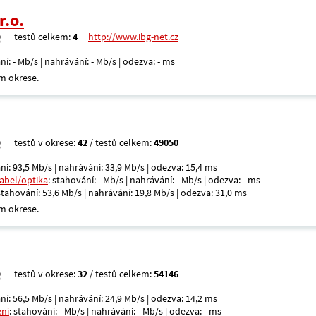
r.o.
testů celkem:
4
http://www.ibg-net.cz
ní: - Mb/s | nahrávání: - Mb/s | odezva: - ms
m okrese.
testů v okrese:
42
/ testů celkem:
49050
ní: 93,5 Mb/s | nahrávání: 33,9 Mb/s | odezva: 15,4 ms
kabel/optika
: stahování: - Mb/s | nahrávání: - Mb/s | odezva: - ms
 stahování: 53,6 Mb/s | nahrávání: 19,8 Mb/s | odezva: 31,0 ms
m okrese.
testů v okrese:
32
/ testů celkem:
54146
ní: 56,5 Mb/s | nahrávání: 24,9 Mb/s | odezva: 14,2 ms
ení
: stahování: - Mb/s | nahrávání: - Mb/s | odezva: - ms