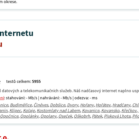
m okrese.
internetu
u
testů celkem:
5955
datových a telekomunikačních služeb. Náš nadčasový internet naplno uspokoj
ení
: stahování: - Mb/s | nahrávání: - Mb/s | odezva: - ms
nice
,
Budiměřice
,
Činěves
,
Dobšice
,
Dvory
,
Hořany
,
Hořátev
,
Hradčany
,
Chl
anín
,
Klipec
,
Kolaje
,
Kostomlaty nad Labem
,
Kovanice
,
Kovansko
,
Křečkov
,
Opočnice
,
Opolánky
,
Opolany
,
Oseček
,
Oškobrh
,
Pátek
,
Písková Lhota
,
Pň
.o.