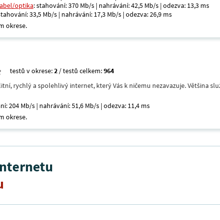
kabel/optika
: stahování: 370 Mb/s | nahrávání: 42,5 Mb/s | odezva: 13,3 ms
 stahování: 33,5 Mb/s | nahrávání: 17,3 Mb/s | odezva: 26,9 ms
m okrese.
testů v okrese:
2
/ testů celkem:
964
itní, rychlý a spolehlivý internet, který Vás k ničemu nezavazuje. Většina s
ní: 204 Mb/s | nahrávání: 51,6 Mb/s | odezva: 11,4 ms
m okrese.
internetu
u