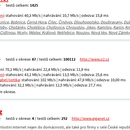
testů celkem:
1425
ení
: stahování: 40,3 Mb/s | nahrávání: 10,7 Mb/s | odezva: 15,8 ms
unice
,
Bobnice
,
Černá Hora
,
Čilec
,
Činěves
,
Dlouhopolsko
,
Doubravany
,
Du
leby
,
Choťánky
,
Chotěšice
,
Choťovice
,
Chroustov
,
Jíkev
,
Kamilov
,
Kanín
,
Kn
 Cidlinou
,
Mcely
,
Městec Králové
,
Netřebice
,
Nouzov
,
Nová Ves
,
Nové Zámky
testů v okrese:
87
/ testů celkem:
100112
http://www.o2.cz
ní: 70,1 Mb/s | nahrávání: 22,4 Mb/s | odezva: 11,9 ms
ení
: stahování: 43,1 Mb/s | nahrávání: 13,5 Mb/s | odezva: 25,6 ms
kabel/optika
: stahování: 102 Mb/s | nahrávání: 47,9 Mb/s | odezva: 10,00 ms
 stahování: 32,1 Mb/s | nahrávání: 12,5 Mb/s | odezva: 27,7 ms
m okrese.
z
testů v okrese:
4
/ testů celkem:
292
http://www.giganet.cz
hlostní internet nejen do domácnosti, ale také pro firmy v celé České repub