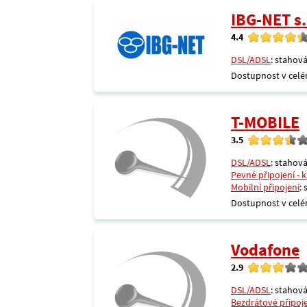
IBG-NET s.
4.4
DSL/ADSL
: stahová
Dostupnost v celé
T-MOBILE
3.5
DSL/ADSL
: stahová
Pevné připojení - 
Mobilní připojení
:
Dostupnost v celé
Vodafone
2.9
DSL/ADSL
: stahová
Bezdrátové připoj