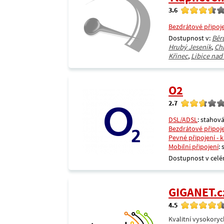
3.6
Bezdrátové připoj
Dostupnost v:
Běr
Hrubý Jeseník
,
Ch
Křinec
,
Libice nad
O2
2.7
DSL/ADSL
: stahová
Bezdrátové připoj
Pevné připojení - 
Mobilní připojení
:
Dostupnost v celé
GIGANET.c
4.5
Kvalitní vysokoryc