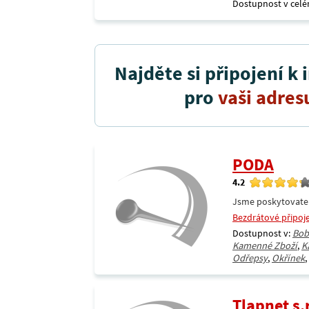
Dostupnost v celé
Najděte si připojení k 
pro
vaši adres
PODA
4.2
Jsme poskytovatel 
Bezdrátové připoj
Dostupnost v:
Bob
Kamenné Zboží
,
K
Odřepsy
,
Okřínek
,
Tlapnet s.r