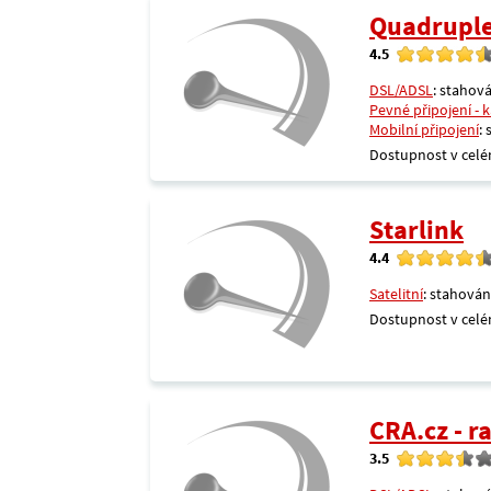
Quadrupl
4.5
DSL/ADSL
: stahová
Pevné připojení - 
Mobilní připojení
:
Dostupnost v celé
Starlink
4.4
Satelitní
: stahován
Dostupnost v celé
CRA.cz - 
3.5