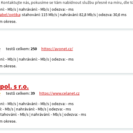
. Kontaktujte nás, pokusíme se Vám nabídnout službu přesně na míru, dle V
ní: - Mb/s | nahrávání: - Mb/s | odezva: - ms
kabel/optika
: stahování: 115 Mb/s | nahrávání: 82,8 Mb/s | odezva: 30,6 ms
m okrese.
testů celkem:
250
https://avonet.cz/
ní: - Mb/s | nahrávání: - Mb/s | odezva: - ms
m okrese.
ol. s r.o.
testů celkem:
39
https://www.celanet.cz
ní: - Mb/s | nahrávání: - Mb/s | odezva: - ms
: - Mb/s | nahrávání: - Mb/s | odezva: - ms
 stahování: - Mb/s | nahrávání: - Mb/s | odezva: - ms
m okrese.