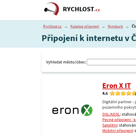
RYCHLOST
.cz
Rychlost.cz
→
Katalog připojení
→
Nymburk
→
Či
Připojení k internetu v
Vyhledat město/obec:
Eron X IT
4.6
Digitální partner 
pozemního pokrytí 
DSL/ADSL
: stahová
Pevné připojení - 
Satelitní
: stahování
Mobilní připojení
: