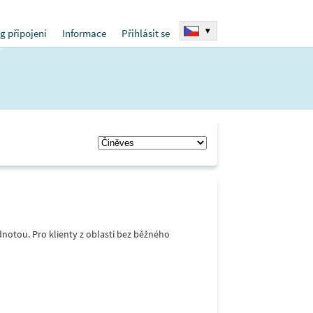
▾
g připojení
Informace
Přihlásit se
notou. Pro klienty z oblastí bez běžného