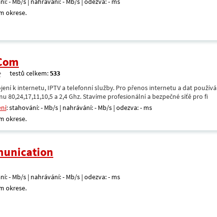
ní: - Mb/s | nahrávání: - Mb/s | odezva: - ms
m okrese.
.Com
testů celkem:
533
ení k internetu, IPTV a telefonní služby. Pro přenos internetu a dat použív
u 80,24,17,11,10,5 a 2,4 Ghz. Stavíme profesionální a bezpečné síťě pro fi
ení
: stahování: - Mb/s | nahrávání: - Mb/s | odezva: - ms
m okrese.
unication
ní: - Mb/s | nahrávání: - Mb/s | odezva: - ms
m okrese.