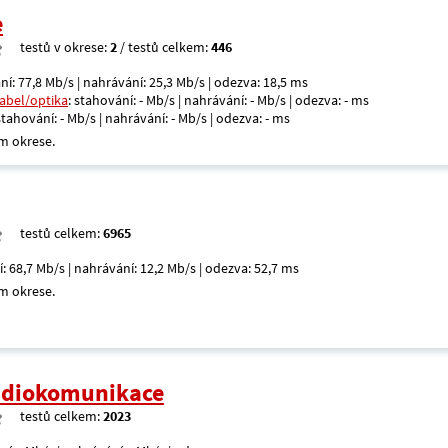
e
testů v okrese:
2
/ testů celkem:
446
ní: 77,8 Mb/s | nahrávání: 25,3 Mb/s | odezva: 18,5 ms
kabel/optika
: stahování: - Mb/s | nahrávání: - Mb/s | odezva: - ms
 stahování: - Mb/s | nahrávání: - Mb/s | odezva: - ms
m okrese.
testů celkem:
6965
í: 68,7 Mb/s | nahrávání: 12,2 Mb/s | odezva: 52,7 ms
m okrese.
radiokomunikace
testů celkem:
2023