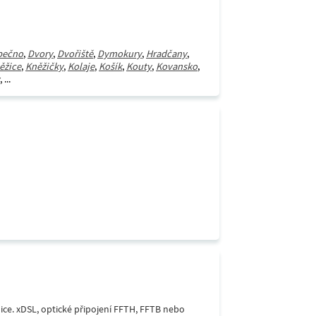
bečno
,
Dvory
,
Dvořiště
,
Dymokury
,
Hradčany
,
ěžice
,
Kněžičky
,
Kolaje
,
Košík
,
Kouty
,
Kovansko
,
, ...
lice. xDSL, optické připojení FFTH, FFTB nebo