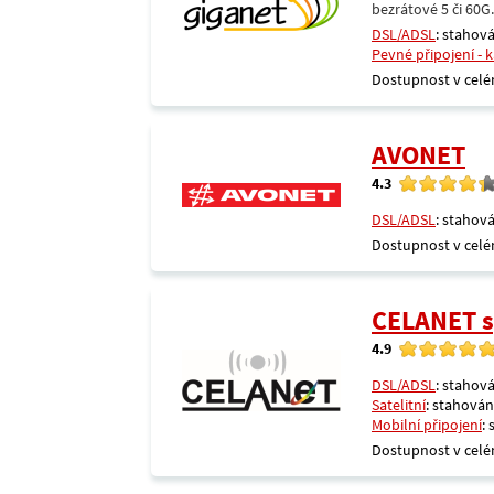
bezrátové 5 či 60G
DSL/ADSL
: stahová
Pevné připojení - 
Dostupnost v celé
AVONET
4.3
DSL/ADSL
: stahová
Dostupnost v celé
CELANET sp
4.9
DSL/ADSL
: stahová
Satelitní
: stahování
Mobilní připojení
:
Dostupnost v celé