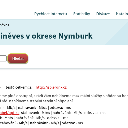
Rychlost internetu
Statistiky
Diskuze
Katalo
něves
 Činěves v okrese Nymburk
testů celkem:
2
http://isp.eronx.cz
- jsme plně dostupní, a rádi Vám nabídneme maximální služby s přidanou hod
rádi nabídneme stabilní satelitní připojení.
ní: - Mb/s | nahrávání: - Mb/s | odezva: - ms
kabel/optika
: stahování: - Mb/s | nahrávání: - Mb/s | odezva: - ms
: - Mb/s | nahrávání: - Mb/s | odezva: - ms
 stahování: - Mb/s | nahrávání: - Mb/s | odezva: - ms