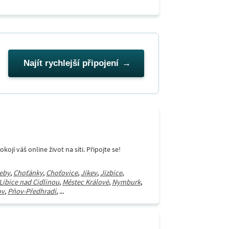
Najít rychlejší připojení
í váš online život na síti. Připojte se!
eby
,
Choťánky
,
Choťovice
,
Jíkev
,
Jizbice
,
Libice nad Cidlinou
,
Městec Králové
,
Nymburk
,
ov
,
Pňov-Předhradí
, ...