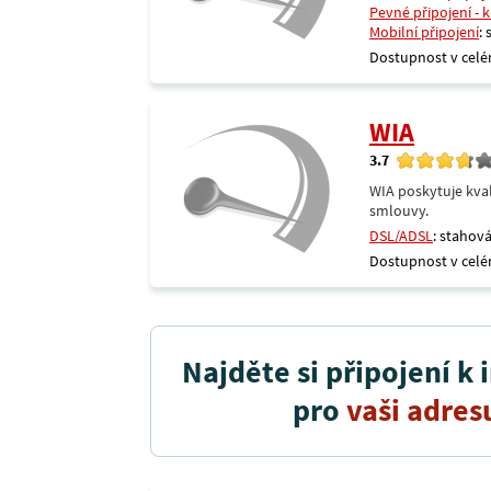
Pevné připojení - 
Mobilní připojení
:
Dostupnost v celé
WIA
3.7
WIA poskytuje kval
smlouvy.
DSL/ADSL
: stahová
Dostupnost v celé
Najděte si připojení k 
pro
vaši adres