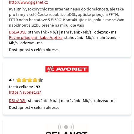
http://www.giganet.cz
Kvalitní vysokorychlostní internet nejen do domácnosti, ale také
pro firmy v celé České republice. xDSL, optické připojení FFTH,
FFTB nebo bezrátové 5 či 60G. Kontaktujte nás, pokusíme se Vám
nabídnout službu přesně na míru, dle Vaši
DSL/ADSL
: stahování: - Mb/s | nahrávání: - Mb/s | odezva: - ms
Pevné připojení - kabel/optika
: stahování: - Mb/s | nahrávání: -
Mb/s | odezva: - ms
Dostupnost v celém okrese.
4.3
testů celkem:
192
https://avonet.cz/
DSL/ADSL
: stahování: - Mb/s | nahrávání: - Mb/s | odezva: - ms
Dostupnost v celém okrese.