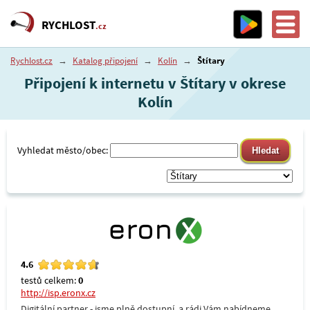
RYCHLOST
.cz
Rychlost.cz
→
Katalog připojení
→
Kolín
→
Štítary
Připojení k internetu v Štítary v okrese
Kolín
Vyhledat město/obec:
4.6
testů celkem:
0
http://isp.eronx.cz
Digitální partner - jsme plně dostupní, a rádi Vám nabídneme