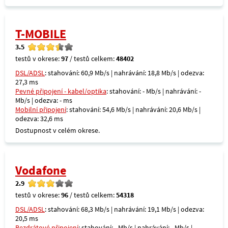
T-MOBILE
3.5
testů v okrese:
97
/ testů celkem:
48402
DSL/ADSL
: stahování: 60,9 Mb/s | nahrávání: 18,8 Mb/s | odezva:
27,3 ms
Pevné připojení - kabel/optika
: stahování: - Mb/s | nahrávání: -
Mb/s | odezva: - ms
Mobilní připojení
: stahování: 54,6 Mb/s | nahrávání: 20,6 Mb/s |
odezva: 32,6 ms
Dostupnost v celém okrese.
Vodafone
2.9
testů v okrese:
96
/ testů celkem:
54318
DSL/ADSL
: stahování: 68,3 Mb/s | nahrávání: 19,1 Mb/s | odezva:
20,5 ms
Bezdrátové připojení
: stahování: - Mb/s | nahrávání: - Mb/s |