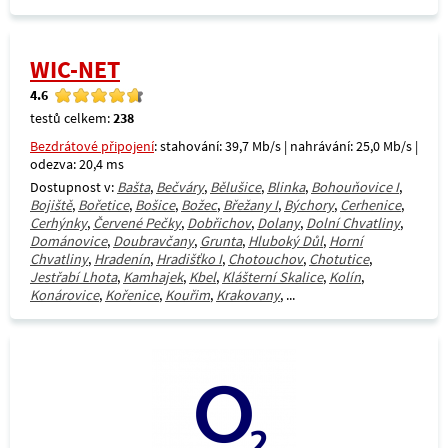
WIC-NET
4.6
testů celkem:
238
Bezdrátové připojení
: stahování: 39,7 Mb/s | nahrávání: 25,0 Mb/s |
odezva: 20,4 ms
Dostupnost v:
Bašta
,
Bečváry
,
Bělušice
,
Blinka
,
Bohouňovice I
,
Bojiště
,
Bořetice
,
Bošice
,
Božec
,
Břežany I
,
Býchory
,
Cerhenice
,
Cerhýnky
,
Červené Pečky
,
Dobřichov
,
Dolany
,
Dolní Chvatliny
,
Dománovice
,
Doubravčany
,
Grunta
,
Hluboký Důl
,
Horní
Chvatliny
,
Hradenín
,
Hradišťko I
,
Chotouchov
,
Chotutice
,
Jestřabí Lhota
,
Kamhajek
,
Kbel
,
Klášterní Skalice
,
Kolín
,
Konárovice
,
Kořenice
,
Kouřim
,
Krakovany
, ...