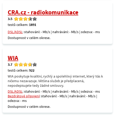
CRA.cz - radiokomunikace
3.5
testů celkem:
1891
DSL/ADSL
: stahování: - Mb/s | nahrávání: - Mb/s | odezva: - ms
Dostupnost v celém okrese.
WIA
3.7
testů celkem:
922
WIA poskytuje kvalitní, rychlý a spolehlivý internet, který Vás k
ničemu nezavazuje. Většina služeb je předplacená,
nepodepisujete tedy žádné smlouvy.
DSL/ADSL
: stahování: - Mb/s | nahrávání: - Mb/s | odezva: - ms
Bezdrátové připojení
: stahování: - Mb/s | nahrávání: - Mb/s |
odezva: - ms
Dostupnost v celém okrese.