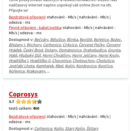
nadčasový internet naplno uspokojí váš online život na síti.
Připojte se!
Bezdrátové připojení
: stahování: - Mb/s | nahrávání: - Mb/s |
odezva: - ms
Pevné připojení - kabel/optika
: stahování: - Mb/s | nahrávání: -
Mb/s | odezva: - ms
Dostupnost v:
Bečváry
,
Bělušice
,
Blinka
,
Bojiště
,
Bořetice
,
Božec
,
Břežany I
,
Býchory
,
Cerhenice
,
Církvice
,
Červené Pečky
,
Červený
Hrádek
,
Český Brod
,
Dolany
,
Dománovice
,
Drahobudice
,
Grunta
,
Hatě
,
Hluboký Důl
,
Horní Chvatliny
,
Horní Jelčany
,
Horní Kruty
,
Hradišťko I
,
Hradišťko II
,
Chocenice
,
Chotouchov
,
Chotutice
,
Jestřabí Lhota
,
Kamhajek
,
Kbel
,
Kolín
,
Konárovice
,
Končice
,
Kořenice
,
Krakovany
, ...
Coprosys
3.7
testů celkem:
460
Bezdrátové připojení
: stahování: - Mb/s | nahrávání: - Mb/s |
odezva: - ms
Dostupnost v:
Cerhenice
,
Kolín
,
Starý Kolín
,
Štítary