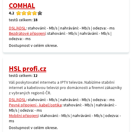
COMHAL
4.2
testů celkem:
18
DSL/ADSL
: stahování: - Mb/s | nahrávání: - Mb/s | odezva: - ms
Bezdrátové připojení
: stahování: - Mb/s | nahrávání: - Mb/s |
odezva: - ms
Dostupnost v celém okrese.
HSL profi.cz
testů celkem:
12
Váš poskytovatel internetu a IPTV televize. Nabízíme stabilní
internet a kabelovou televizi pro domácnosti a firemní zákazníky
z vybraných regionů ČR.
DSL/ADSL
: stahování: - Mb/s | nahrávání: - Mb/s | odezva: - ms
Pevné připojení - kabel/optika
: stahování: - Mb/s | nahrávání: -
Mb/s | odezva: - ms
Mobilní připojení
: stahování: - Mb/s | nahrávání: - Mb/s | odezva: -
ms
Dostupnost v celém okrese.