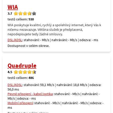
WIA
3.7
testů celkem:
930
WIA poskytuje kvalitní, rychlý a spolehlivý internet, který Vás k
ničemu nezavazuje. Většina služeb je předplacená,
nepodepisujete tedy žádné smlouvy.
DSL/ADSL
: stahování: - Mb/s | nahrávání: - Mb/s | odezva: - ms
Dostupnost v celém okrese.
Quadruple
4.5
testů celkem:
486
DSL/ADSL
: stahování: 59,1 Mb/s | nahrávání: 18,6 Mb/s | odezva:
56,0 ms
Pevné připojení - kabel/optika
: stahování: - Mb/s | nahrávání: -
Mb/s | odezva: - ms
Mobilní připojení
: stahování: - Mb/s | nahrávání: - Mb/s | odezva: -
ms