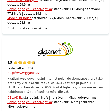
Bezdrátové připojení
: stahování: 28,4 Mb/s | nahrávání: 10,6 Mb/s |
odezva: 29,9 ms
Pevné připojení - kabel/optika
: stahování: 139 Mb/s | nahrávání:
77,3 Mb/s | odezva: 19,3 ms
Mobilní připojení
: stahování: 22,6 Mb/s | nahrávání: 12,1 Mb/s |
odezva: 28,8 ms
Dostupnost v celém okrese.
4.5
testů celkem:
298
http://www.giganet.cz
Kvalitní vysokorychlostní internet nejen do domácnosti, ale také
pro firmy v celé České republice. xDSL, optické připojení FFTH,
FFTB nebo bezrátové 5 či 60G. Kontaktujte nás, pokusíme se Vám
nabídnout službu přesně na míru, dle Vaši
DSL/ADSL
: stahování: - Mb/s | nahrávání: - Mb/s | odezva: - ms
Pevné připojení - kabel/optika
: stahování: - Mb/s | nahrávání: -
Mb/s | odezva: - ms