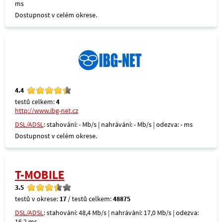
ms
Dostupnost v celém okrese.
4.4
testů celkem:
4
http://www.ibg-net.cz
DSL/ADSL
: stahování: - Mb/s | nahrávání: - Mb/s | odezva: - ms
Dostupnost v celém okrese.
T-MOBILE
3.5
testů v okrese:
17
/ testů celkem:
48875
DSL/ADSL
: stahování: 48,4 Mb/s | nahrávání: 17,0 Mb/s | odezva:
16,2 ms