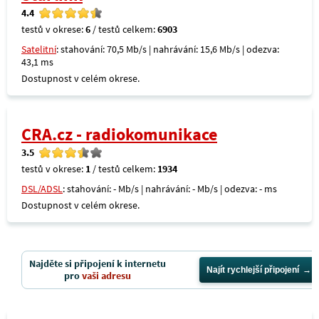
4.4
testů v okrese:
6
/ testů celkem:
6903
Satelitní
: stahování: 70,5 Mb/s | nahrávání: 15,6 Mb/s | odezva:
43,1 ms
Dostupnost v celém okrese.
CRA.cz - radiokomunikace
3.5
testů v okrese:
1
/ testů celkem:
1934
DSL/ADSL
: stahování: - Mb/s | nahrávání: - Mb/s | odezva: - ms
Dostupnost v celém okrese.
Najděte si připojení k internetu
Najít rychlejší připojení
pro
vaši adresu