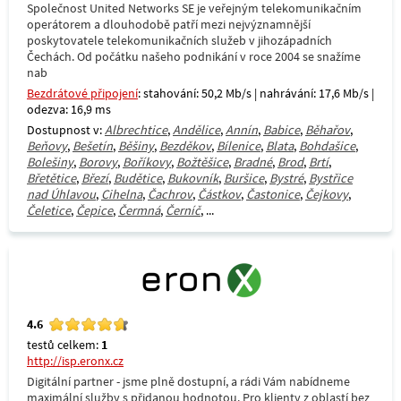
Společnost United Networks SE je veřejným telekomunikačním
operátorem a dlouhodobě patří mezi nejvýznamnější
poskytovatele telekomunikačních služeb v jihozápadních
Čechách. Od počátku našeho podnikání v roce 2004 se snažíme
nab
Bezdrátové připojení
: stahování: 50,2 Mb/s | nahrávání: 17,6 Mb/s |
odezva: 16,9 ms
Dostupnost v:
Albrechtice
,
Andělice
,
Annín
,
Babice
,
Běhařov
,
Beňovy
,
Bešetín
,
Běšiny
,
Bezděkov
,
Bílenice
,
Blata
,
Bohdašice
,
Bolešiny
,
Borovy
,
Boříkovy
,
Božtěšice
,
Bradné
,
Brod
,
Brtí
,
Břetětice
,
Březí
,
Budětice
,
Bukovník
,
Buršice
,
Bystré
,
Bystřice
nad Úhlavou
,
Cihelna
,
Čachrov
,
Částkov
,
Častonice
,
Čejkovy
,
Čeletice
,
Čepice
,
Čermná
,
Černíč
, ...
4.6
testů celkem:
1
http://isp.eronx.cz
Digitální partner - jsme plně dostupní, a rádi Vám nabídneme
maximální služby s přidanou hodnotou. Pro klienty z oblastí bez