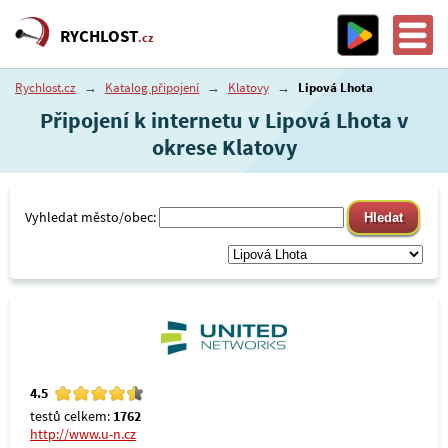
RYCHLOST
.cz
Rychlost.cz
→
Katalog připojení
→
Klatovy
→
Lipová Lhota
Připojení k internetu v Lipová Lhota v
okrese Klatovy
Vyhledat město/obec:
4.5
testů celkem:
1762
http://www.u-n.cz