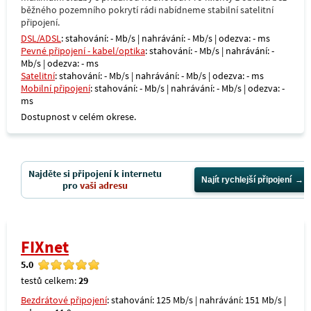
běžného pozemního pokrytí rádi nabídneme stabilní satelitní
připojení.
DSL/ADSL
: stahování: - Mb/s | nahrávání: - Mb/s | odezva: - ms
Pevné připojení - kabel/optika
: stahování: - Mb/s | nahrávání: -
Mb/s | odezva: - ms
Satelitní
: stahování: - Mb/s | nahrávání: - Mb/s | odezva: - ms
Mobilní připojení
: stahování: - Mb/s | nahrávání: - Mb/s | odezva: -
ms
Dostupnost v celém okrese.
Najděte si připojení k internetu
Najít rychlejší připojení
pro
vaši adresu
FIXnet
5.0
testů celkem:
29
Bezdrátové připojení
: stahování: 125 Mb/s | nahrávání: 151 Mb/s |