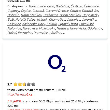
odezva: 11,9 ms
Dostupnost v:
Bojanovice
,
Brod
,
Břetětice
,
Částkov
,
Častonice
,
Čejkovy
,
Čepice
,
Čermná
,
Červené Dvorce
,
Čimice
,
Dlouhá Ves
,
Dobršín
,
Dolní Staňkov
,
Dražovice
,
Horní Staňkov
,
Hory Matky
Boží
,
Hořejší Těšov
,
Hrádek
,
Chamutice
,
Janovice
,
Javoříčko
,
Kašovice
,
Kašperské Hory
,
Kavrlík
,
Lipová Lhota
,
Lukoviště
,
Malonice
,
Maršovice
,
Mokrosuky
,
Nezdice
,
Nová Víska
,
Odolenov
,
Pařezí
,
Petrovice
,
Petrovice u Sušice
, ...
2.7
testů v okrese:
48
/ testů celkem:
100200
http://www.o2.cz
DSL/ADSL
: stahování: 55,2 Mb/s | nahrávání: 21,6 Mb/s | odezva:
22,0 ms