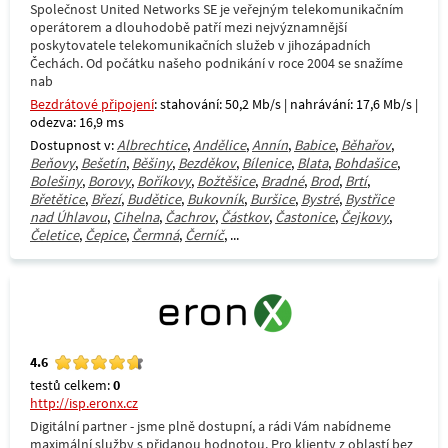
Společnost United Networks SE je veřejným telekomunikačním
operátorem a dlouhodobě patří mezi nejvýznamnější
poskytovatele telekomunikačních služeb v jihozápadních
Čechách. Od počátku našeho podnikání v roce 2004 se snažíme
nab
Bezdrátové připojení
: stahování: 50,2 Mb/s | nahrávání: 17,6 Mb/s |
odezva: 16,9 ms
Dostupnost v:
Albrechtice
,
Andělice
,
Annín
,
Babice
,
Běhařov
,
Beňovy
,
Bešetín
,
Běšiny
,
Bezděkov
,
Bílenice
,
Blata
,
Bohdašice
,
Bolešiny
,
Borovy
,
Boříkovy
,
Božtěšice
,
Bradné
,
Brod
,
Brtí
,
Břetětice
,
Březí
,
Budětice
,
Bukovník
,
Buršice
,
Bystré
,
Bystřice
nad Úhlavou
,
Cihelna
,
Čachrov
,
Částkov
,
Častonice
,
Čejkovy
,
Čeletice
,
Čepice
,
Čermná
,
Černíč
, ...
4.6
testů celkem:
0
http://isp.eronx.cz
Digitální partner - jsme plně dostupní, a rádi Vám nabídneme
maximální služby s přidanou hodnotou. Pro klienty z oblastí bez