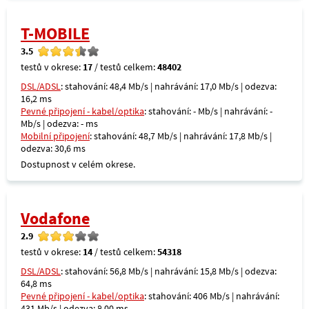
T-MOBILE
3.5
testů v okrese:
17
/ testů celkem:
48402
DSL/ADSL
: stahování: 48,4 Mb/s | nahrávání: 17,0 Mb/s | odezva:
16,2 ms
Pevné připojení - kabel/optika
: stahování: - Mb/s | nahrávání: -
Mb/s | odezva: - ms
Mobilní připojení
: stahování: 48,7 Mb/s | nahrávání: 17,8 Mb/s |
odezva: 30,6 ms
Dostupnost v celém okrese.
Vodafone
2.9
testů v okrese:
14
/ testů celkem:
54318
DSL/ADSL
: stahování: 56,8 Mb/s | nahrávání: 15,8 Mb/s | odezva:
64,8 ms
Pevné připojení - kabel/optika
: stahování: 406 Mb/s | nahrávání:
431 Mb/s | odezva: 8,00 ms