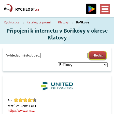
RYCHLOST
.cz
Rychlost.cz
→
Katalog připojení
→
Klatovy
→
Boříkovy
Připojení k internetu v Boříkovy v okrese
Klatovy
Vyhledat město/obec:
4.5
testů celkem:
1783
http://www.u-n.cz