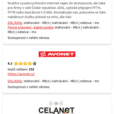
Kvalitní vysokorychlostní internet nejen do domácnosti, ale také
pro firmy v celé České republice. xDSL, optické připojení FFTH,
FFTB nebo bezrátové 5 či 60G. Kontaktujte nás, pokusíme se Vám
nabídnout službu přesně na míru, dle Vaši
DSL/ADSL
: stahování: - Mb/s | nahrávání: - Mb/s | odezva: - ms
Pevné připojení - kabel/optika
: stahování: - Mb/s | nahrávání: -
Mb/s | odezva: - ms
Dostupnost v celém okrese.
4.3
testů celkem:
192
https://avonet.cz/
DSL/ADSL
: stahování: - Mb/s | nahrávání: - Mb/s | odezva: - ms
Dostupnost v celém okrese.