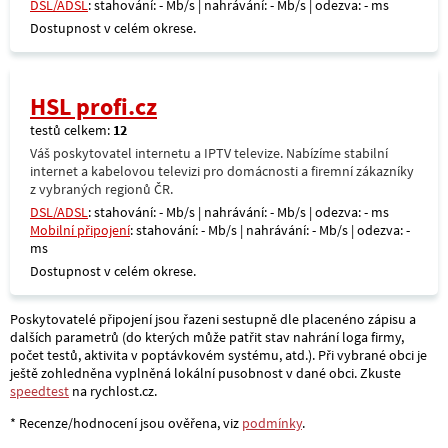
DSL/ADSL
: stahování: - Mb/s | nahrávání: - Mb/s | odezva: - ms
Dostupnost v celém okrese.
HSL profi.cz
testů celkem:
12
Váš poskytovatel internetu a IPTV televize. Nabízíme stabilní
internet a kabelovou televizi pro domácnosti a firemní zákazníky
z vybraných regionů ČR.
DSL/ADSL
: stahování: - Mb/s | nahrávání: - Mb/s | odezva: - ms
Mobilní připojení
: stahování: - Mb/s | nahrávání: - Mb/s | odezva: -
ms
Dostupnost v celém okrese.
Poskytovatelé připojení jsou řazeni sestupně dle placenéno zápisu a
dalších parametrů (do kterých může patřit stav nahrání loga firmy,
počet testů, aktivita v poptávkovém systému, atd.). Při vybrané obci je
ještě zohledněna vyplněná lokální pusobnost v dané obci. Zkuste
speedtest
na rychlost.cz.
* Recenze/hodnocení jsou ověřena, viz
podmínky
.