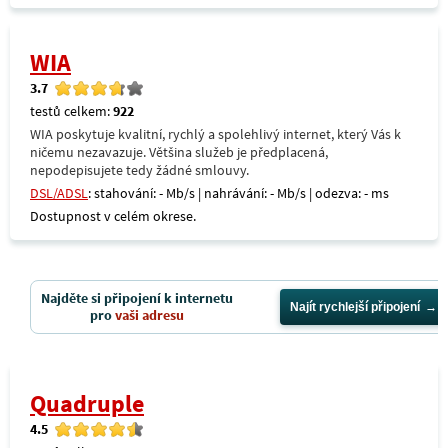
WIA
3.7
testů celkem:
922
WIA poskytuje kvalitní, rychlý a spolehlivý internet, který Vás k
ničemu nezavazuje. Většina služeb je předplacená,
nepodepisujete tedy žádné smlouvy.
DSL/ADSL
: stahování: - Mb/s | nahrávání: - Mb/s | odezva: - ms
Dostupnost v celém okrese.
Najděte si připojení k internetu
Najít rychlejší připojení
pro
vaši adresu
Quadruple
4.5