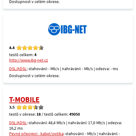
Dostupnost v celém okrese.
4.4
testů celkem:
4
http://www.ibg-net.cz
DSL/ADSL
: stahování: - Mb/s | nahrávání: - Mb/s | odezva: - ms
Dostupnost v celém okrese.
T-MOBILE
3.5
testů v okrese:
18
/ testů celkem:
49050
DSL/ADSL
: stahování: 48,4 Mb/s | nahrávání: 17,0 Mb/s | odezva:
16,2 ms
Pevné připojení - kabel/optika
: stahování: - Mb/s | nahrávání: -