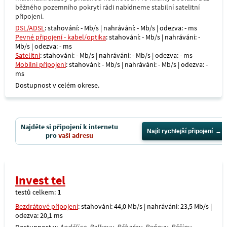
běžného pozemního pokrytí rádi nabídneme stabilní satelitní
připojení.
DSL/ADSL
: stahování: - Mb/s | nahrávání: - Mb/s | odezva: - ms
Pevné připojení - kabel/optika
: stahování: - Mb/s | nahrávání: -
Mb/s | odezva: - ms
Satelitní
: stahování: - Mb/s | nahrávání: - Mb/s | odezva: - ms
Mobilní připojení
: stahování: - Mb/s | nahrávání: - Mb/s | odezva: -
ms
Dostupnost v celém okrese.
Najděte si připojení k internetu
Najít rychlejší připojení
pro
vaši adresu
Invest tel
testů celkem:
1
Bezdrátové připojení
: stahování: 44,0 Mb/s | nahrávání: 23,5 Mb/s |
odezva: 20,1 ms