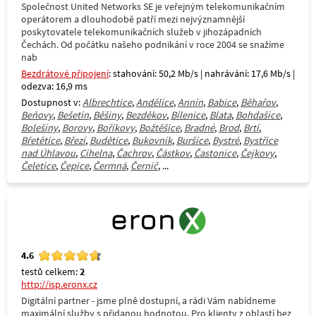
Společnost United Networks SE je veřejným telekomunikačním
operátorem a dlouhodobě patří mezi nejvýznamnější
poskytovatele telekomunikačních služeb v jihozápadních
Čechách. Od počátku našeho podnikání v roce 2004 se snažíme
nab
Bezdrátové připojení
: stahování: 50,2 Mb/s | nahrávání: 17,6 Mb/s |
odezva: 16,9 ms
Dostupnost v:
Albrechtice
,
Andělice
,
Annín
,
Babice
,
Běhařov
,
Beňovy
,
Bešetín
,
Běšiny
,
Bezděkov
,
Bílenice
,
Blata
,
Bohdašice
,
Bolešiny
,
Borovy
,
Boříkovy
,
Božtěšice
,
Bradné
,
Brod
,
Brtí
,
Břetětice
,
Březí
,
Budětice
,
Bukovník
,
Buršice
,
Bystré
,
Bystřice
nad Úhlavou
,
Cihelna
,
Čachrov
,
Částkov
,
Častonice
,
Čejkovy
,
Čeletice
,
Čepice
,
Čermná
,
Černíč
, ...
4.6
testů celkem:
2
http://isp.eronx.cz
Digitální partner - jsme plně dostupní, a rádi Vám nabídneme
maximální služby s přidanou hodnotou. Pro klienty z oblastí bez