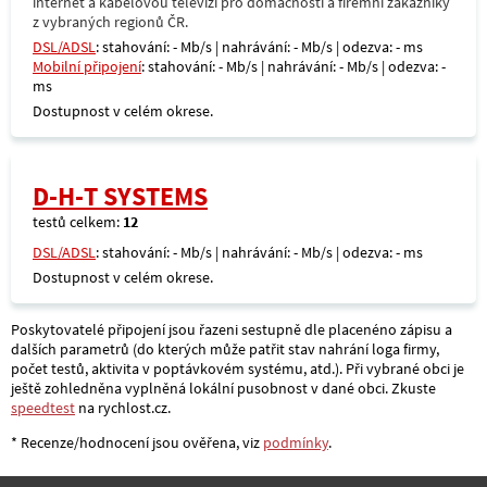
internet a kabelovou televizi pro domácnosti a firemní zákazníky
z vybraných regionů ČR.
DSL/ADSL
: stahování: - Mb/s | nahrávání: - Mb/s | odezva: - ms
Mobilní připojení
: stahování: - Mb/s | nahrávání: - Mb/s | odezva: -
ms
Dostupnost v celém okrese.
D-H-T SYSTEMS
testů celkem:
12
DSL/ADSL
: stahování: - Mb/s | nahrávání: - Mb/s | odezva: - ms
Dostupnost v celém okrese.
Poskytovatelé připojení jsou řazeni sestupně dle placenéno zápisu a
dalších parametrů (do kterých může patřit stav nahrání loga firmy,
počet testů, aktivita v poptávkovém systému, atd.). Při vybrané obci je
ještě zohledněna vyplněná lokální pusobnost v dané obci. Zkuste
speedtest
na rychlost.cz.
* Recenze/hodnocení jsou ověřena, viz
podmínky
.