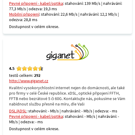
Pevné připojení - kabel/optika
: stahování: 139 Mb/s | nahrávání:
77,3 Mb/s | odezva: 19,3 ms
Mobilní připojení
: stahování: 22,6 Mb/s | nahrávání: 12,1 Mb/s |
odezva: 28,8 ms
Dostupnost v celém okrese.
4.5
testů celkem:
292
http://www.giganet.cz
Kvalitní vysokorychlostní internet nejen do domácnosti, ale také
pro firmy v celé České republice. xDSL, optické připojení FFTH,
FFTB nebo bezrátové 5 či 60G. Kontaktujte nás, pokusíme se Vám
nabídnout službu přesně na míru, dle Vaši
DSL/ADSL
: stahování: - Mb/s | nahrávání: - Mb/s | odezva: - ms
Pevné připojení - kabel/optika
: stahování: - Mb/s | nahrávání: -
Mb/s | odezva: - ms
Dostupnost v celém okrese.