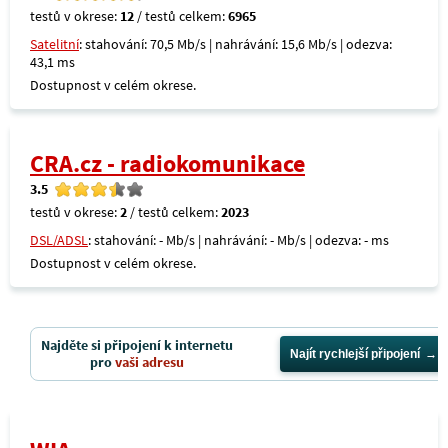
testů v okrese:
12
/ testů celkem:
6965
Satelitní
: stahování: 70,5 Mb/s | nahrávání: 15,6 Mb/s | odezva:
43,1 ms
Dostupnost v celém okrese.
CRA.cz - radiokomunikace
3.5
testů v okrese:
2
/ testů celkem:
2023
DSL/ADSL
: stahování: - Mb/s | nahrávání: - Mb/s | odezva: - ms
Dostupnost v celém okrese.
Najděte si připojení k internetu
Najít rychlejší připojení
pro
vaši adresu