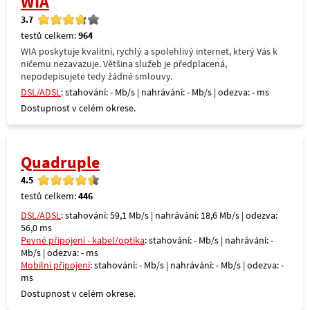
WIA
3.7
testů celkem:
964
WIA poskytuje kvalitní, rychlý a spolehlivý internet, který Vás k
ničemu nezavazuje. Většina služeb je předplacená,
nepodepisujete tedy žádné smlouvy.
DSL/ADSL
: stahování: - Mb/s | nahrávání: - Mb/s | odezva: - ms
Dostupnost v celém okrese.
Quadruple
4.5
testů celkem:
446
DSL/ADSL
: stahování: 59,1 Mb/s | nahrávání: 18,6 Mb/s | odezva:
56,0 ms
Pevné připojení - kabel/optika
: stahování: - Mb/s | nahrávání: -
Mb/s | odezva: - ms
Mobilní připojení
: stahování: - Mb/s | nahrávání: - Mb/s | odezva: -
ms
Dostupnost v celém okrese.