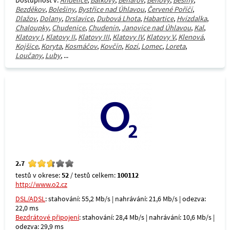
Dostupnost v:
Andělice
,
Balkovy
,
Běhařov
,
Beňovy
,
Běšiny
,
Bezděkov
,
Bolešiny
,
Bystřice nad Úhlavou
,
Červené Poříčí
,
Dlažov
,
Dolany
,
Drslavice
,
Dubová Lhota
,
Habartice
,
Hvízdalka
,
Chaloupky
,
Chudenice
,
Chudenín
,
Janovice nad Úhlavou
,
Kal
,
Klatovy I
,
Klatovy II
,
Klatovy III
,
Klatovy IV
,
Klatovy V
,
Klenová
,
Kojšice
,
Koryta
,
Kosmáčov
,
Kovčín
,
Kozí
,
Lomec
,
Loreta
,
Loučany
,
Luby
, ...
2.7
testů v okrese:
52
/ testů celkem:
100112
http://www.o2.cz
DSL/ADSL
: stahování: 55,2 Mb/s | nahrávání: 21,6 Mb/s | odezva:
22,0 ms
Bezdrátové připojení
: stahování: 28,4 Mb/s | nahrávání: 10,6 Mb/s |
odezva: 29,9 ms