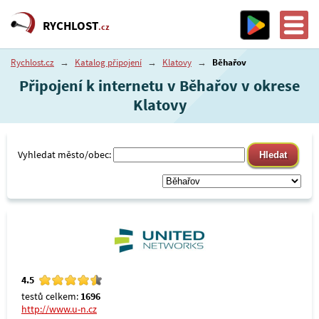
RYCHLOST
.cz
Rychlost.cz
→
Katalog připojení
→
Klatovy
→
Běhařov
Připojení k internetu v Běhařov v okrese
Klatovy
Vyhledat město/obec:
4.5
testů celkem:
1696
http://www.u-n.cz