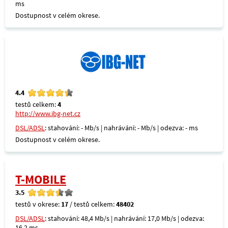
ms
Dostupnost v celém okrese.
4.4
testů celkem:
4
http://www.ibg-net.cz
DSL/ADSL
: stahování: - Mb/s | nahrávání: - Mb/s | odezva: - ms
Dostupnost v celém okrese.
T-MOBILE
3.5
testů v okrese:
17
/ testů celkem:
48402
DSL/ADSL
: stahování: 48,4 Mb/s | nahrávání: 17,0 Mb/s | odezva:
16,2 ms