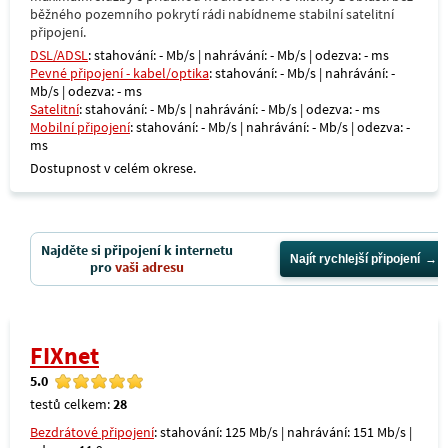
běžného pozemního pokrytí rádi nabídneme stabilní satelitní
připojení.
DSL/ADSL
: stahování: - Mb/s | nahrávání: - Mb/s | odezva: - ms
Pevné připojení - kabel/optika
: stahování: - Mb/s | nahrávání: -
Mb/s | odezva: - ms
Satelitní
: stahování: - Mb/s | nahrávání: - Mb/s | odezva: - ms
Mobilní připojení
: stahování: - Mb/s | nahrávání: - Mb/s | odezva: -
ms
Dostupnost v celém okrese.
Najděte si připojení k internetu
Najít rychlejší připojení
pro
vaši adresu
FIXnet
5.0
testů celkem:
28
Bezdrátové připojení
: stahování: 125 Mb/s | nahrávání: 151 Mb/s |