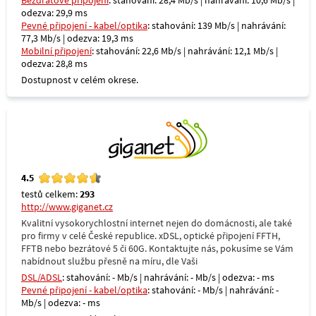
Bezdrátové připojení
: stahování: 28,4 Mb/s | nahrávání: 10,6 Mb/s |
odezva: 29,9 ms
Pevné připojení - kabel/optika
: stahování: 139 Mb/s | nahrávání:
77,3 Mb/s | odezva: 19,3 ms
Mobilní připojení
: stahování: 22,6 Mb/s | nahrávání: 12,1 Mb/s |
odezva: 28,8 ms
Dostupnost v celém okrese.
4.5
testů celkem:
293
http://www.giganet.cz
Kvalitní vysokorychlostní internet nejen do domácnosti, ale také
pro firmy v celé České republice. xDSL, optické připojení FFTH,
FFTB nebo bezrátové 5 či 60G. Kontaktujte nás, pokusíme se Vám
nabídnout službu přesně na míru, dle Vaši
DSL/ADSL
: stahování: - Mb/s | nahrávání: - Mb/s | odezva: - ms
Pevné připojení - kabel/optika
: stahování: - Mb/s | nahrávání: -
Mb/s | odezva: - ms