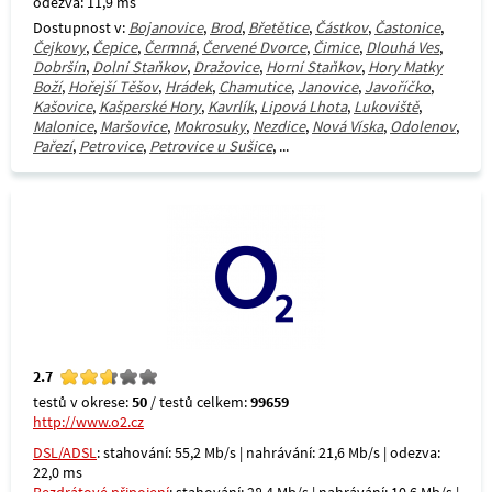
odezva: 11,9 ms
Dostupnost v:
Bojanovice
,
Brod
,
Břetětice
,
Částkov
,
Častonice
,
Čejkovy
,
Čepice
,
Čermná
,
Červené Dvorce
,
Čimice
,
Dlouhá Ves
,
Dobršín
,
Dolní Staňkov
,
Dražovice
,
Horní Staňkov
,
Hory Matky
Boží
,
Hořejší Těšov
,
Hrádek
,
Chamutice
,
Janovice
,
Javoříčko
,
Kašovice
,
Kašperské Hory
,
Kavrlík
,
Lipová Lhota
,
Lukoviště
,
Malonice
,
Maršovice
,
Mokrosuky
,
Nezdice
,
Nová Víska
,
Odolenov
,
Pařezí
,
Petrovice
,
Petrovice u Sušice
, ...
2.7
testů v okrese:
50
/ testů celkem:
99659
http://www.o2.cz
DSL/ADSL
: stahování: 55,2 Mb/s | nahrávání: 21,6 Mb/s | odezva:
22,0 ms