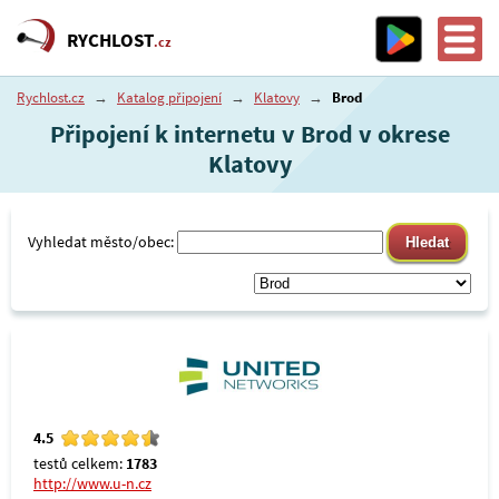
RYCHLOST
.cz
Rychlost.cz
→
Katalog připojení
→
Klatovy
→
Brod
Připojení k internetu v Brod v okrese
Klatovy
Vyhledat město/obec:
4.5
testů celkem:
1783
http://www.u-n.cz