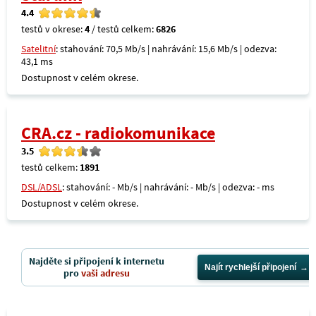
4.4
testů v okrese:
4
/ testů celkem:
6826
Satelitní
: stahování: 70,5 Mb/s | nahrávání: 15,6 Mb/s | odezva:
43,1 ms
Dostupnost v celém okrese.
CRA.cz - radiokomunikace
3.5
testů celkem:
1891
DSL/ADSL
: stahování: - Mb/s | nahrávání: - Mb/s | odezva: - ms
Dostupnost v celém okrese.
Najděte si připojení k internetu
Najít rychlejší připojení
pro
vaši adresu