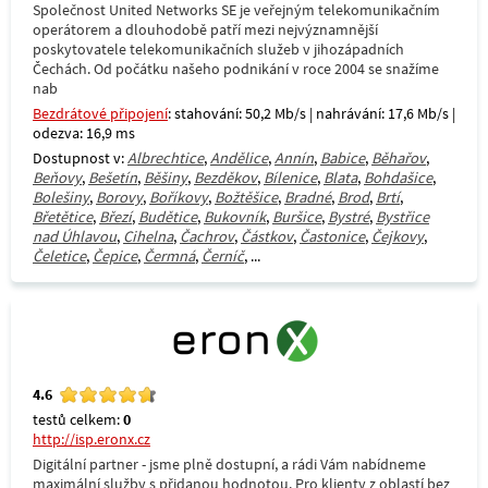
Společnost United Networks SE je veřejným telekomunikačním
operátorem a dlouhodobě patří mezi nejvýznamnější
poskytovatele telekomunikačních služeb v jihozápadních
Čechách. Od počátku našeho podnikání v roce 2004 se snažíme
nab
Bezdrátové připojení
: stahování: 50,2 Mb/s | nahrávání: 17,6 Mb/s |
odezva: 16,9 ms
Dostupnost v:
Albrechtice
,
Andělice
,
Annín
,
Babice
,
Běhařov
,
Beňovy
,
Bešetín
,
Běšiny
,
Bezděkov
,
Bílenice
,
Blata
,
Bohdašice
,
Bolešiny
,
Borovy
,
Boříkovy
,
Božtěšice
,
Bradné
,
Brod
,
Brtí
,
Břetětice
,
Březí
,
Budětice
,
Bukovník
,
Buršice
,
Bystré
,
Bystřice
nad Úhlavou
,
Cihelna
,
Čachrov
,
Částkov
,
Častonice
,
Čejkovy
,
Čeletice
,
Čepice
,
Čermná
,
Černíč
, ...
4.6
testů celkem:
0
http://isp.eronx.cz
Digitální partner - jsme plně dostupní, a rádi Vám nabídneme
maximální služby s přidanou hodnotou. Pro klienty z oblastí bez