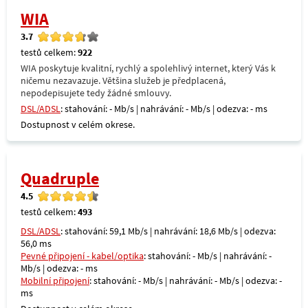
WIA
3.7
testů celkem:
922
WIA poskytuje kvalitní, rychlý a spolehlivý internet, který Vás k
ničemu nezavazuje. Většina služeb je předplacená,
nepodepisujete tedy žádné smlouvy.
DSL/ADSL
: stahování: - Mb/s | nahrávání: - Mb/s | odezva: - ms
Dostupnost v celém okrese.
Quadruple
4.5
testů celkem:
493
DSL/ADSL
: stahování: 59,1 Mb/s | nahrávání: 18,6 Mb/s | odezva:
56,0 ms
Pevné připojení - kabel/optika
: stahování: - Mb/s | nahrávání: -
Mb/s | odezva: - ms
Mobilní připojení
: stahování: - Mb/s | nahrávání: - Mb/s | odezva: -
ms