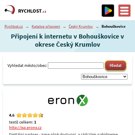
RYCHLOST
.cz
Rychlost.cz
→
Katalog připojení
→
Český Krumlov
→
Bohouškovice
Připojení k internetu v Bohouškovice v
okrese Český Krumlov
Vyhledat město/obec:
4.6
testů celkem:
1
http://isp.eronx.cz
Digitální partner - jsme plně dostupní, a rádi Vám nabídneme