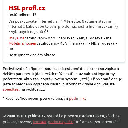
HSL profi.cz
testů celkem:
12
Váš poskytovatel internetu a IPTV televize. Nabízíme stabilní
internet a kabelovou televizi pro domácnosti a firemní zákazníky
z vybraných regionů ČR.
DSL/ADSL
: stahování: - Mb/s | nahrávání: - Mb/s | odezva: - ms
Mobilní připojení
: stahování: - Mb/s | nahrávání: - Mb/s | odezva: -
ms
Dostupnost v celém okrese.
Poskytovatelé připojení jsou řazeni sestupně dle placenéno zápisu a
dalších parametrů (do kterých může patřit stav nahrání loga firmy,
počet testů, aktivita v poptávkovém systému, atd.). Při vybrané obci je
ještě zohledněna vyplněná lokální pusobnost v dané obci. Zkuste
speedtest
na rychlost.cz.
* Recenze/hodnocení jsou ověřena, viz
podmínky
.
© 2004-2026 Rychlost.cz
, vytvořil a provozuje
Adam Haken
, všechna
práva vyhrazena,
kontakt
,
podmínky užití
.| Informace jsou orientační.