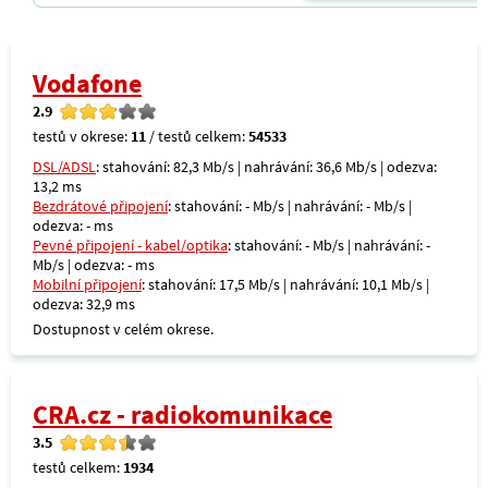
Vodafone
2.9
testů v okrese:
11
/ testů celkem:
54533
DSL/ADSL
: stahování: 82,3 Mb/s | nahrávání: 36,6 Mb/s | odezva:
13,2 ms
Bezdrátové připojení
: stahování: - Mb/s | nahrávání: - Mb/s |
odezva: - ms
Pevné připojení - kabel/optika
: stahování: - Mb/s | nahrávání: -
Mb/s | odezva: - ms
Mobilní připojení
: stahování: 17,5 Mb/s | nahrávání: 10,1 Mb/s |
odezva: 32,9 ms
Dostupnost v celém okrese.
CRA.cz - radiokomunikace
3.5
testů celkem:
1934