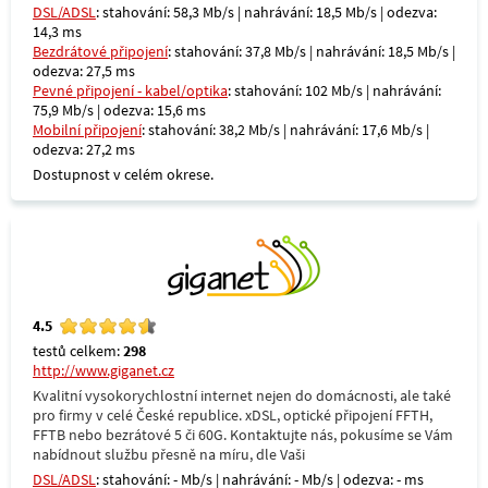
DSL/ADSL
: stahování: 58,3 Mb/s | nahrávání: 18,5 Mb/s | odezva:
14,3 ms
Bezdrátové připojení
: stahování: 37,8 Mb/s | nahrávání: 18,5 Mb/s |
odezva: 27,5 ms
Pevné připojení - kabel/optika
: stahování: 102 Mb/s | nahrávání:
75,9 Mb/s | odezva: 15,6 ms
Mobilní připojení
: stahování: 38,2 Mb/s | nahrávání: 17,6 Mb/s |
odezva: 27,2 ms
Dostupnost v celém okrese.
4.5
testů celkem:
298
http://www.giganet.cz
Kvalitní vysokorychlostní internet nejen do domácnosti, ale také
pro firmy v celé České republice. xDSL, optické připojení FFTH,
FFTB nebo bezrátové 5 či 60G. Kontaktujte nás, pokusíme se Vám
nabídnout službu přesně na míru, dle Vaši
DSL/ADSL
: stahování: - Mb/s | nahrávání: - Mb/s | odezva: - ms