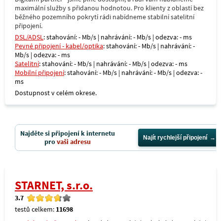
maximální služby s přidanou hodnotou. Pro klienty z oblastí bez
běžného pozemního pokrytí rádi nabídneme stabilní satelitní
připojení.
DSL/ADSL
: stahování: - Mb/s | nahrávání: - Mb/s | odezva: - ms
Pevné připojení - kabel/optika
: stahování: - Mb/s | nahrávání: -
Mb/s | odezva: - ms
Satelitní
: stahování: - Mb/s | nahrávání: - Mb/s | odezva: - ms
Mobilní připojení
: stahování: - Mb/s | nahrávání: - Mb/s | odezva: -
ms
Dostupnost v celém okrese.
Najděte si připojení k internetu
Najít rychlejší připojení
pro
vaši adresu
STARNET, s.r.o.
3.7
testů celkem:
11698