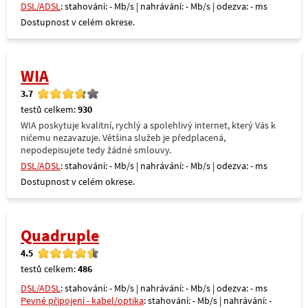
DSL/ADSL
: stahování: - Mb/s | nahrávání: - Mb/s | odezva: - ms
Dostupnost v celém okrese.
WIA
3.7
testů celkem:
930
WIA poskytuje kvalitní, rychlý a spolehlivý internet, který Vás k
ničemu nezavazuje. Většina služeb je předplacená,
nepodepisujete tedy žádné smlouvy.
DSL/ADSL
: stahování: - Mb/s | nahrávání: - Mb/s | odezva: - ms
Dostupnost v celém okrese.
Quadruple
4.5
testů celkem:
486
DSL/ADSL
: stahování: - Mb/s | nahrávání: - Mb/s | odezva: - ms
Pevné připojení - kabel/optika
: stahování: - Mb/s | nahrávání: -