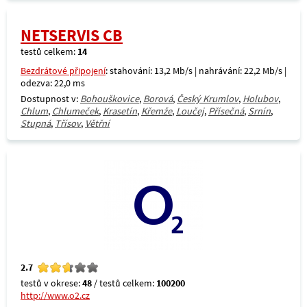
NETSERVIS CB
testů celkem:
14
Bezdrátové připojení
: stahování: 13,2 Mb/s | nahrávání: 22,2 Mb/s |
odezva: 22,0 ms
Dostupnost v:
Bohouškovice
,
Borová
,
Český Krumlov
,
Holubov
,
Chlum
,
Chlumeček
,
Krasetín
,
Křemže
,
Loučej
,
Přísečná
,
Srnín
,
Stupná
,
Třísov
,
Větřní
2.7
testů v okrese:
48
/ testů celkem:
100200
http://www.o2.cz