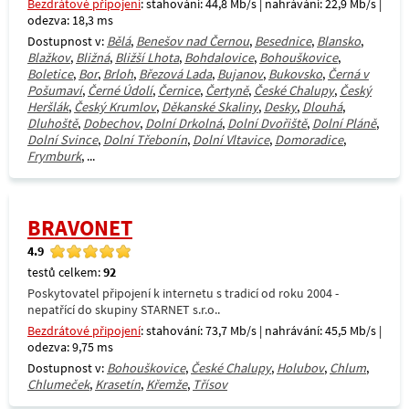
Bezdrátové připojení
: stahování: 44,8 Mb/s | nahrávání: 22,9 Mb/s |
odezva: 18,3 ms
Dostupnost v:
Bělá
,
Benešov nad Černou
,
Besednice
,
Blansko
,
Blažkov
,
Bližná
,
Bližší Lhota
,
Bohdalovice
,
Bohouškovice
,
Boletice
,
Bor
,
Brloh
,
Březová Lada
,
Bujanov
,
Bukovsko
,
Černá v
Pošumaví
,
Černé Údolí
,
Černice
,
Čertyně
,
České Chalupy
,
Český
Heršlák
,
Český Krumlov
,
Děkanské Skaliny
,
Desky
,
Dlouhá
,
Dluhoště
,
Dobechov
,
Dolní Drkolná
,
Dolní Dvořiště
,
Dolní Pláně
,
Dolní Svince
,
Dolní Třebonín
,
Dolní Vltavice
,
Domoradice
,
Frymburk
, ...
BRAVONET
4.9
testů celkem:
92
Poskytovatel připojení k internetu s tradicí od roku 2004 -
nepatřící do skupiny STARNET s.r.o..
Bezdrátové připojení
: stahování: 73,7 Mb/s | nahrávání: 45,5 Mb/s |
odezva: 9,75 ms
Dostupnost v:
Bohouškovice
,
České Chalupy
,
Holubov
,
Chlum
,
Chlumeček
,
Krasetín
,
Křemže
,
Třísov