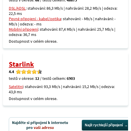
testů v okrese:
68
/ testů celkem:
48875
DSL/ADSL
: stahování: 86,3 Mb/s | nahrávání: 28,2 Mb/s | odezva:
22,5 ms
Pevné připojení - kabel/optika
: stahování: - Mb/s | nahrávání: -
Mb/s | odezva: - ms
Mobilní připojení
: stahování: 87,4 Mb/s | nahrávání: 25,7 Mb/s |
odezva: 36,7 ms
Dostupnost v celém okrese.
Starlink
4.4
testů v okrese:
12
/ testů celkem:
6903
Satelitní
: stahování: 93,3 Mb/s | nahrávání: 15,2 Mb/s | odezva:
43,9 ms
Dostupnost v celém okrese.
Najděte si připojení k internetu
Najít rychlejší připojení
pro
vaši adresu