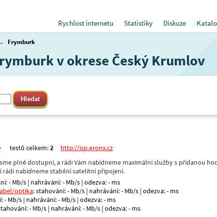
Rychlost internetu
Statistiky
Diskuze
Katalo
→
Frymburk
 Frymburk v okrese Český Krumlov
testů celkem:
2
http://isp.eronx.cz
- jsme plně dostupní, a rádi Vám nabídneme maximální služby s přidanou hod
rádi nabídneme stabilní satelitní připojení.
ní: - Mb/s | nahrávání: - Mb/s | odezva: - ms
kabel/optika
: stahování: - Mb/s | nahrávání: - Mb/s | odezva: - ms
: - Mb/s | nahrávání: - Mb/s | odezva: - ms
 stahování: - Mb/s | nahrávání: - Mb/s | odezva: - ms