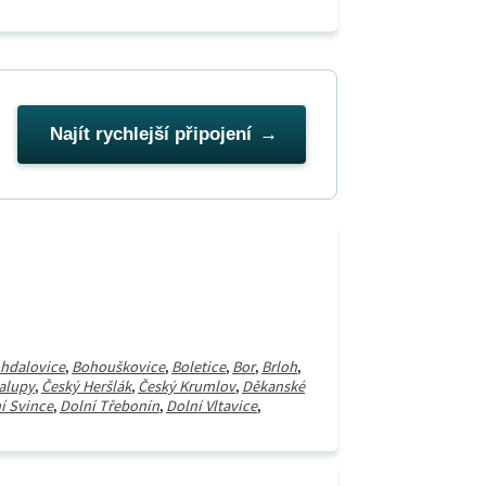
Najít rychlejší připojení
hdalovice
,
Bohouškovice
,
Boletice
,
Bor
,
Brloh
,
alupy
,
Český Heršlák
,
Český Krumlov
,
Děkanské
í Svince
,
Dolní Třebonín
,
Dolní Vltavice
,