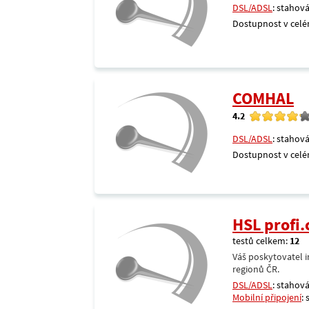
DSL/ADSL
: stahová
Dostupnost v celé
COMHAL
4.2
DSL/ADSL
: stahová
Dostupnost v celé
HSL profi.
testů celkem:
12
Váš poskytovatel i
regionů ČR.
DSL/ADSL
: stahová
Mobilní připojení
: