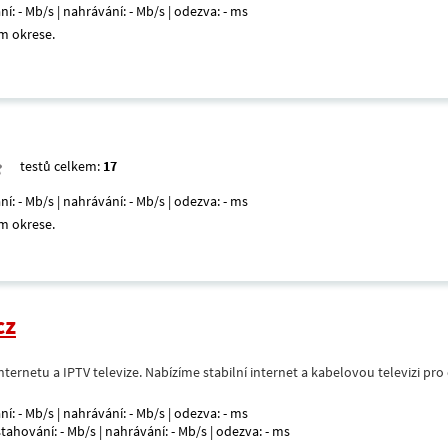
ní: - Mb/s | nahrávání: - Mb/s | odezva: - ms
m okrese.
testů celkem:
17
ní: - Mb/s | nahrávání: - Mb/s | odezva: - ms
m okrese.
cz
nternetu a IPTV televize. Nabízíme stabilní internet a kabelovou televizi pr
ní: - Mb/s | nahrávání: - Mb/s | odezva: - ms
 stahování: - Mb/s | nahrávání: - Mb/s | odezva: - ms