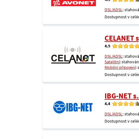
DSL/ADSL
: stahová
Dostupnost v celé
CELANET sp
4.9
DSL/ADSL
: stahová
Satelitní
: stahování
Mobilní připojení
:
Dostupnost v celé
IBG-NET s.
4.4
DSL/ADSL
: stahová
Dostupnost v celé