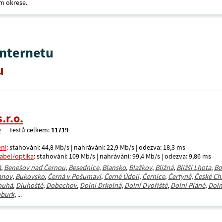
m okrese.
internetu
u
.r.o.
testů celkem:
11719
ení
: stahování: 44,8 Mb/s | nahrávání: 22,9 Mb/s | odezva: 18,3 ms
kabel/optika
: stahování: 109 Mb/s | nahrávání: 99,4 Mb/s | odezva: 9,86 ms
á
,
Benešov nad Černou
,
Besednice
,
Blansko
,
Blažkov
,
Bližná
,
Bližší Lhota
,
Bo
anov
,
Bukovsko
,
Černá v Pošumaví
,
Černé Údolí
,
Černice
,
Čertyně
,
České Ch
ouhá
,
Dluhoště
,
Dobechov
,
Dolní Drkolná
,
Dolní Dvořiště
,
Dolní Pláně
,
Doln
burk
, ...