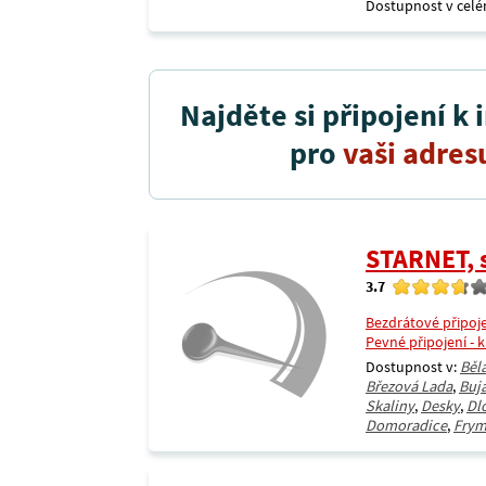
Dostupnost v celé
Najděte si připojení k 
pro
vaši adres
STARNET, s
3.7
Bezdrátové připoj
Pevné připojení - 
Dostupnost v:
Běl
Březová Lada
,
Buj
Skaliny
,
Desky
,
Dl
Domoradice
,
Frym