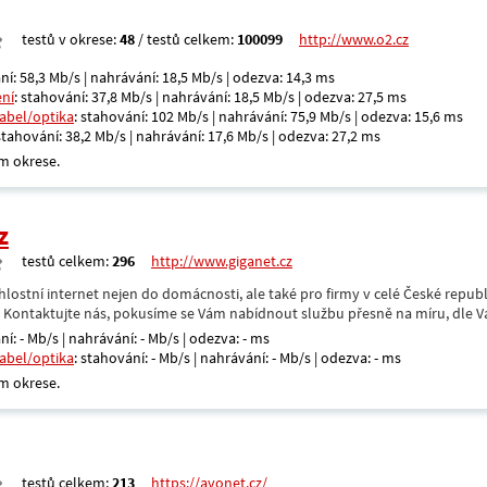
testů v okrese:
48
/ testů celkem:
100099
http://www.o2.cz
ní: 58,3 Mb/s | nahrávání: 18,5 Mb/s | odezva: 14,3 ms
ení
: stahování: 37,8 Mb/s | nahrávání: 18,5 Mb/s | odezva: 27,5 ms
kabel/optika
: stahování: 102 Mb/s | nahrávání: 75,9 Mb/s | odezva: 15,6 ms
 stahování: 38,2 Mb/s | nahrávání: 17,6 Mb/s | odezva: 27,2 ms
m okrese.
z
testů celkem:
296
http://www.giganet.cz
hlostní internet nejen do domácnosti, ale také pro firmy v celé České repub
. Kontaktujte nás, pokusíme se Vám nabídnout službu přesně na míru, dle V
ní: - Mb/s | nahrávání: - Mb/s | odezva: - ms
kabel/optika
: stahování: - Mb/s | nahrávání: - Mb/s | odezva: - ms
m okrese.
testů celkem:
213
https://avonet.cz/