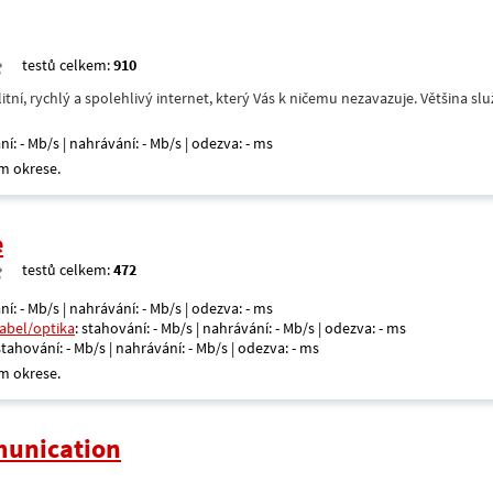
testů celkem:
910
itní, rychlý a spolehlivý internet, který Vás k ničemu nezavazuje. Většina s
ní: - Mb/s | nahrávání: - Mb/s | odezva: - ms
m okrese.
e
testů celkem:
472
ní: - Mb/s | nahrávání: - Mb/s | odezva: - ms
kabel/optika
: stahování: - Mb/s | nahrávání: - Mb/s | odezva: - ms
 stahování: - Mb/s | nahrávání: - Mb/s | odezva: - ms
m okrese.
unication