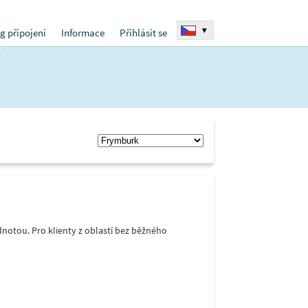
▾
g připojení
Informace
Přihlásit se
notou. Pro klienty z oblastí bez běžného