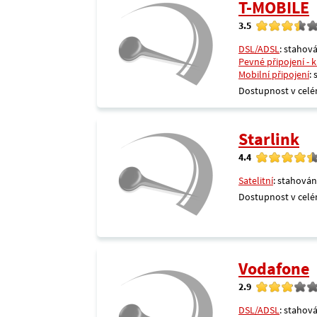
T-MOBILE
3.5
DSL/ADSL
: stahová
Pevné připojení - 
Mobilní připojení
:
Dostupnost v celé
Starlink
4.4
Satelitní
: stahován
Dostupnost v celé
Vodafone
2.9
DSL/ADSL
: stahová