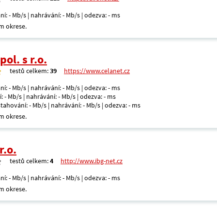
ní: - Mb/s | nahrávání: - Mb/s | odezva: - ms
m okrese.
ol. s r.o.
testů celkem:
39
https://www.celanet.cz
ní: - Mb/s | nahrávání: - Mb/s | odezva: - ms
: - Mb/s | nahrávání: - Mb/s | odezva: - ms
 stahování: - Mb/s | nahrávání: - Mb/s | odezva: - ms
m okrese.
r.o.
testů celkem:
4
http://www.ibg-net.cz
ní: - Mb/s | nahrávání: - Mb/s | odezva: - ms
m okrese.