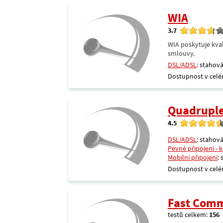
WIA
3.7
WIA poskytuje kval
smlouvy.
DSL/ADSL
: stahová
Dostupnost v celé
Quadrupl
4.5
DSL/ADSL
: stahová
Pevné připojení - 
Mobilní připojení
:
Dostupnost v celé
Fast Comm
testů celkem:
156