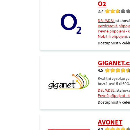
O2
2.7
DSL/ADSL
: stahová
Bezdrátové připoj
Pevné připojení - 
Mobilní připojení
:
Dostupnost v celé
GIGANET.c
4.5
Kvalitní vysokoryc
bezrátové 5 či 60G
DSL/ADSL
: stahová
Pevné připojení - 
Dostupnost v celé
AVONET
4.3