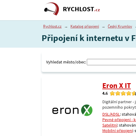
RYCHLOST
.cz
Rychlost.cz
→
Katalog připojení
→
Český Krumlov
Připojení k internetu v
Vyhledat město/obec:
Eron X IT
4.6
Digitální partner 
pozemního pokrytí 
DSL/ADSL
: stahová
Pevné připojení - 
Satelitní
: stahování
Mobilní připojení
: