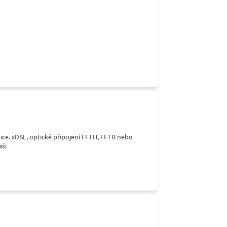
lice. xDSL, optické připojení FFTH, FFTB nebo
aši