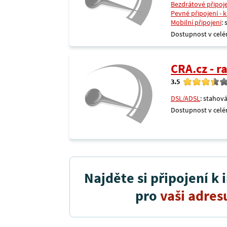
Bezdrátové připoj
Pevné připojení - 
Mobilní připojení
:
Dostupnost v celé
CRA.cz - 
3.5
DSL/ADSL
: stahová
Dostupnost v celé
Najděte si připojení k 
pro
vaši adres