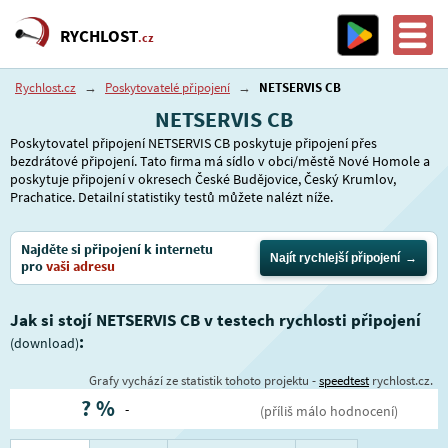
RYCHLOST
.cz
Rychlost.cz
→
Poskytovatelé připojení
→
NETSERVIS CB
NETSERVIS CB
Poskytovatel připojení NETSERVIS CB poskytuje připojení přes
bezdrátové připojení. Tato firma má sídlo v obci/městě Nové Homole a
poskytuje připojení v okresech České Budějovice, Český Krumlov,
Prachatice. Detailní statistiky testů můžete nalézt níže.
Najděte si připojení k internetu
Najít rychlejší připojení
pro
vaši adresu
Jak si stojí NETSERVIS CB v testech rychlosti připojení
:
(download)
Grafy vychází ze statistik tohoto projektu -
speedtest
rychlost.cz.
?
%
-
(příliš málo hodnocení)