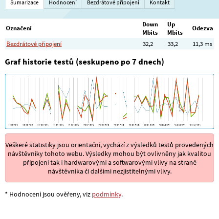
Sumarizace
Hodnocení
Bezdrátové připojení
Kontakt
Down
Up
Označení
Odezva
Mbits
Mbits
Bezdrátové připojení
32,2
33,2
11,3 ms
Graf historie testů (seskupeno po 7 dnech)
Veškeré statistiky jsou orientační, vychází z výsledků testů provedených
návštěvníky tohoto webu. Výsledky mohou být ovlivněny jak kvalitou
připojení tak i hardwarovými a softwarovými vlivy na straně
návštěvníka či dalšími nezjistitelnými vlivy.
* Hodnocení jsou ověřeny, viz
podmínky
.