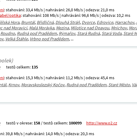
ení
: stahování: 33,4 Mb/s | nahrávání: 26,0 Mb/s | odezva: 21,0 ms
kabel/optika
: stahování: 108 Mb/s | nahrávání: 96,6 Mb/s | odezva: 10,2 ms
ělská Hora
,
Bruntál
,
Břidličná
,
Dlouhá Stráň
,
Dvorce
,
Edrovice
,
Harrachov
,
c nad Moravicí
,
Malá Morávka
,
Mezina
,
Milotice nad Opavou
,
Mnichov
,
Mor
,
Roudno
,
Rudná pod Pradědem
,
Rýmařov
,
Stará Rudná
,
Stará Voda
,
Staré 
ov
,
Velká Štáhle
,
Vrbno pod Pradědem
, ...
polek)
testů celkem:
135
ení
: stahování: 15,3 Mb/s | nahrávání: 11,2 Mb/s | odezva: 45,4 ms
ntál
,
Krnov
,
Moravskoslezský Kočov
,
Rudná pod Pradědem
,
Staré Město
,
Vá
testů v okrese:
158
/ testů celkem:
100099
http://www.o2.cz
ní: 39,8 Mb/s | nahrávání: 14,0 Mb/s | odezva: 20,3 ms