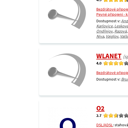
Bezdrátové připoj
Pevné připojení - 
Dostupnost v:
And
Karlovice
,
Leskove
Ondřejov
,
Razová
Niva
,
Vajglov
,
Valš
WLANET
(s
4.0
Bezdrátové připoj
Dostupnost v:
Bru
O2
2.7
DSL/ADSL
: stahová