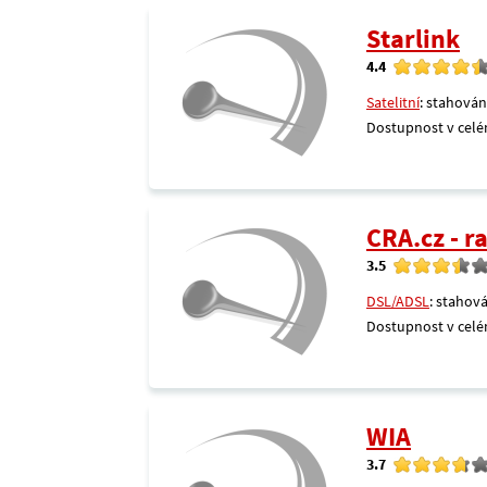
Starlink
4.4
Satelitní
: stahován
Dostupnost v celé
CRA.cz - 
3.5
DSL/ADSL
: stahová
Dostupnost v celé
WIA
3.7