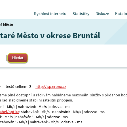
Rychlost internetu
Statistiky
Diskuze
Katalo
ré Město
Staré Město v okrese Bruntál
testů celkem:
2
http://isp.eronx.cz
- jsme plně dostupní, a rádi Vám nabídneme maximální služby s přidanou hod
rádi nabídneme stabilní satelitní připojení.
ní: - Mb/s | nahrávání: - Mb/s | odezva: - ms
kabel/optika
: stahování: - Mb/s | nahrávání: - Mb/s | odezva: - ms
: - Mb/s | nahrávání: - Mb/s | odezva: - ms
 stahování: - Mb/s | nahrávání: - Mb/s | odezva: - ms