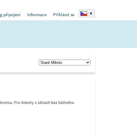
▾
g připojení
Informace
Přihlásit se
notou. Pro klienty z oblastí bez běžného