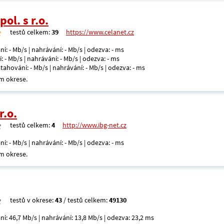
ol. s r.o.
testů celkem:
39
https://www.celanet.cz
ní: - Mb/s | nahrávání: - Mb/s | odezva: - ms
: - Mb/s | nahrávání: - Mb/s | odezva: - ms
 stahování: - Mb/s | nahrávání: - Mb/s | odezva: - ms
m okrese.
r.o.
testů celkem:
4
http://www.ibg-net.cz
ní: - Mb/s | nahrávání: - Mb/s | odezva: - ms
m okrese.
testů v okrese:
43
/ testů celkem:
49130
ní: 46,7 Mb/s | nahrávání: 13,8 Mb/s | odezva: 23,2 ms