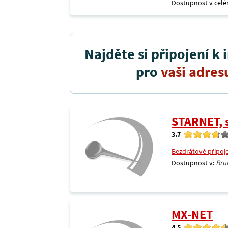
Dostupnost v celé
Najděte si připojení k 
pro
vaši adres
STARNET, s
3.7
Bezdrátové připoj
Dostupnost v:
Bru
MX-NET
4.5