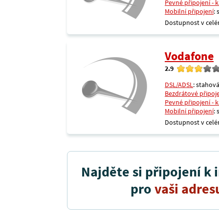
Pevné připojení - 
Mobilní připojení
:
Dostupnost v celé
Vodafone
2.9
DSL/ADSL
: stahová
Bezdrátové připoj
Pevné připojení - 
Mobilní připojení
:
Dostupnost v celé
Najděte si připojení k 
pro
vaši adres