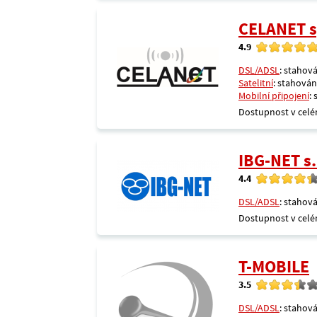
CELANET sp
4.9
DSL/ADSL
: stahová
Satelitní
: stahování
Mobilní připojení
:
Dostupnost v celé
IBG-NET s.
4.4
DSL/ADSL
: stahová
Dostupnost v celé
T-MOBILE
3.5
DSL/ADSL
: stahová