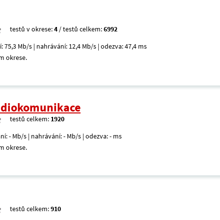
testů v okrese:
4
/ testů celkem:
6992
í: 75,3 Mb/s | nahrávání: 12,4 Mb/s | odezva: 47,4 ms
m okrese.
radiokomunikace
testů celkem:
1920
ní: - Mb/s | nahrávání: - Mb/s | odezva: - ms
m okrese.
testů celkem:
910