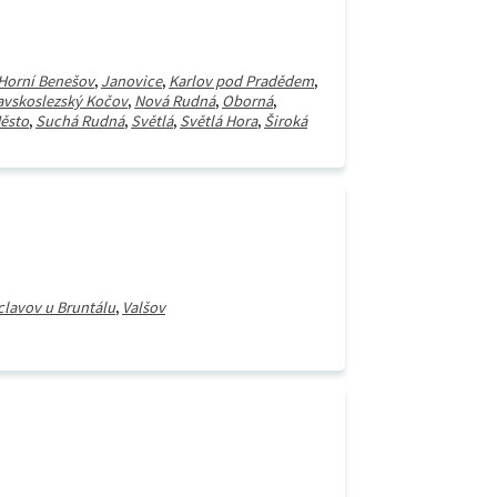
Horní Benešov
,
Janovice
,
Karlov pod Pradědem
,
avskoslezský Kočov
,
Nová Rudná
,
Oborná
,
Město
,
Suchá Rudná
,
Světlá
,
Světlá Hora
,
Široká
clavov u Bruntálu
,
Valšov