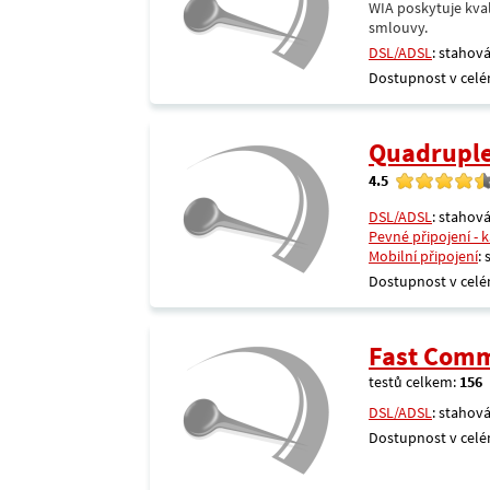
WIA poskytuje kval
smlouvy.
DSL/ADSL
: stahová
Dostupnost v celé
Quadrupl
4.5
DSL/ADSL
: stahová
Pevné připojení - 
Mobilní připojení
:
Dostupnost v celé
Fast Comm
testů celkem:
156
DSL/ADSL
: stahová
Dostupnost v celé