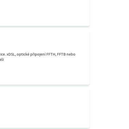
lice. xDSL, optické připojení FFTH, FFTB nebo
aši