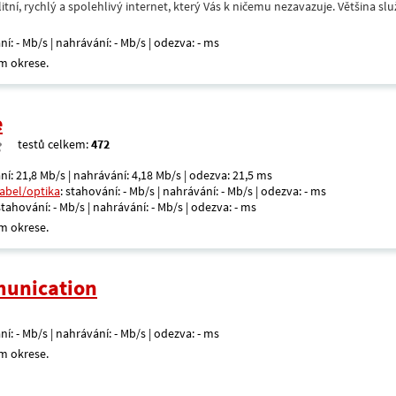
itní, rychlý a spolehlivý internet, který Vás k ničemu nezavazuje. Většina s
ní: - Mb/s | nahrávání: - Mb/s | odezva: - ms
m okrese.
e
testů celkem:
472
ní: 21,8 Mb/s | nahrávání: 4,18 Mb/s | odezva: 21,5 ms
kabel/optika
: stahování: - Mb/s | nahrávání: - Mb/s | odezva: - ms
 stahování: - Mb/s | nahrávání: - Mb/s | odezva: - ms
m okrese.
unication
ní: - Mb/s | nahrávání: - Mb/s | odezva: - ms
m okrese.