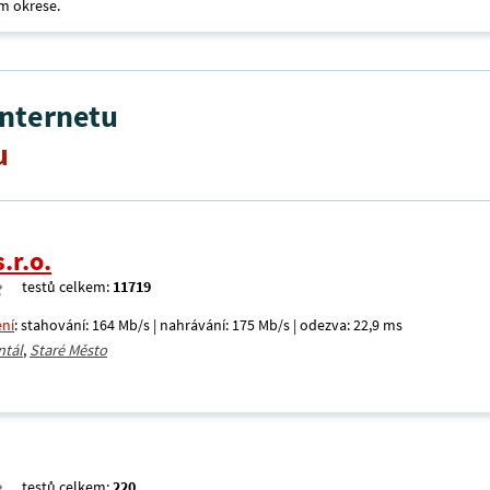
m okrese.
internetu
u
.r.o.
testů celkem:
11719
ení
: stahování: 164 Mb/s | nahrávání: 175 Mb/s | odezva: 22,9 ms
ntál
,
Staré Město
testů celkem:
220