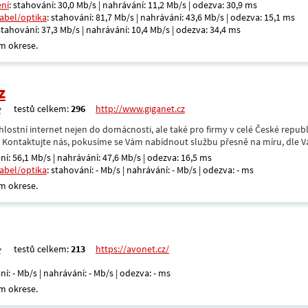
ení
: stahování: 30,0 Mb/s | nahrávání: 11,2 Mb/s | odezva: 30,9 ms
kabel/optika
: stahování: 81,7 Mb/s | nahrávání: 43,6 Mb/s | odezva: 15,1 ms
 stahování: 37,3 Mb/s | nahrávání: 10,4 Mb/s | odezva: 34,4 ms
m okrese.
z
testů celkem:
296
http://www.giganet.cz
hlostní internet nejen do domácnosti, ale také pro firmy v celé České repub
. Kontaktujte nás, pokusíme se Vám nabídnout službu přesně na míru, dle V
ní: 56,1 Mb/s | nahrávání: 47,6 Mb/s | odezva: 16,5 ms
kabel/optika
: stahování: - Mb/s | nahrávání: - Mb/s | odezva: - ms
m okrese.
testů celkem:
213
https://avonet.cz/
ní: - Mb/s | nahrávání: - Mb/s | odezva: - ms
m okrese.