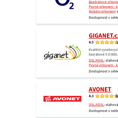
Bezdrátové připoj
Pevné připojení - 
Mobilní připojení
:
Dostupnost v celé
GIGANET.c
4.5
Kvalitní vysokoryc
bezrátové 5 či 60G
DSL/ADSL
: stahová
Pevné připojení - 
Dostupnost v celé
AVONET
4.3
DSL/ADSL
: stahová
Dostupnost v celé