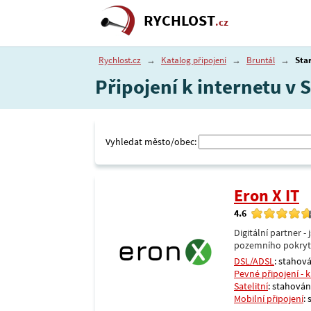
RYCHLOST
.cz
Rychlost.cz
→
Katalog připojení
→
Bruntál
→
Sta
Připojení k internetu v 
Vyhledat město/obec:
Eron X IT
4.6
Digitální partner 
pozemního pokrytí 
DSL/ADSL
: stahová
Pevné připojení - 
Satelitní
: stahování
Mobilní připojení
: