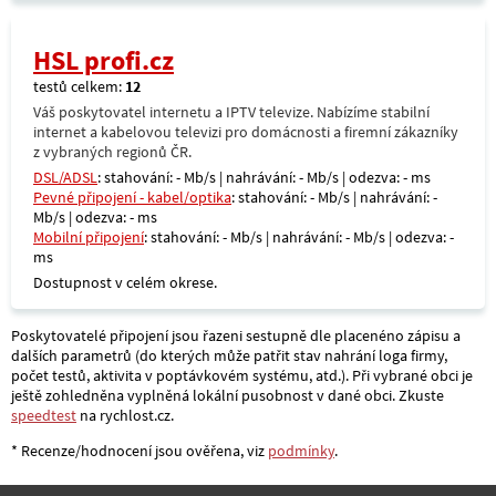
HSL profi.cz
testů celkem:
12
Váš poskytovatel internetu a IPTV televize. Nabízíme stabilní
internet a kabelovou televizi pro domácnosti a firemní zákazníky
z vybraných regionů ČR.
DSL/ADSL
: stahování: - Mb/s | nahrávání: - Mb/s | odezva: - ms
Pevné připojení - kabel/optika
: stahování: - Mb/s | nahrávání: -
Mb/s | odezva: - ms
Mobilní připojení
: stahování: - Mb/s | nahrávání: - Mb/s | odezva: -
ms
Dostupnost v celém okrese.
Poskytovatelé připojení jsou řazeni sestupně dle placenéno zápisu a
dalších parametrů (do kterých může patřit stav nahrání loga firmy,
počet testů, aktivita v poptávkovém systému, atd.). Při vybrané obci je
ještě zohledněna vyplněná lokální pusobnost v dané obci. Zkuste
speedtest
na rychlost.cz.
* Recenze/hodnocení jsou ověřena, viz
podmínky
.