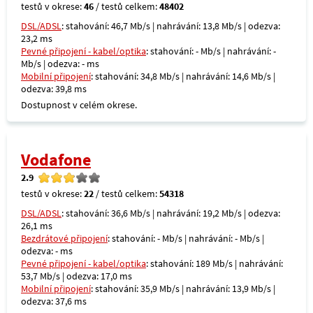
testů v okrese:
46
/ testů celkem:
48402
DSL/ADSL
: stahování: 46,7 Mb/s | nahrávání: 13,8 Mb/s | odezva:
23,2 ms
Pevné připojení - kabel/optika
: stahování: - Mb/s | nahrávání: -
Mb/s | odezva: - ms
Mobilní připojení
: stahování: 34,8 Mb/s | nahrávání: 14,6 Mb/s |
odezva: 39,8 ms
Dostupnost v celém okrese.
Vodafone
2.9
testů v okrese:
22
/ testů celkem:
54318
DSL/ADSL
: stahování: 36,6 Mb/s | nahrávání: 19,2 Mb/s | odezva:
26,1 ms
Bezdrátové připojení
: stahování: - Mb/s | nahrávání: - Mb/s |
odezva: - ms
Pevné připojení - kabel/optika
: stahování: 189 Mb/s | nahrávání:
53,7 Mb/s | odezva: 17,0 ms
Mobilní připojení
: stahování: 35,9 Mb/s | nahrávání: 13,9 Mb/s |
odezva: 37,6 ms