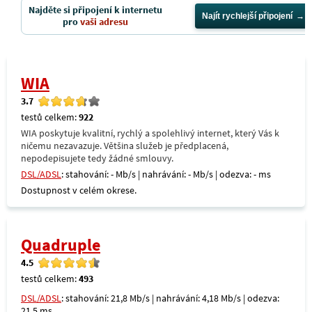
Najděte si připojení k internetu
Najít rychlejší připojení
pro
vaši adresu
WIA
3.7
testů celkem:
922
WIA poskytuje kvalitní, rychlý a spolehlivý internet, který Vás k
ničemu nezavazuje. Většina služeb je předplacená,
nepodepisujete tedy žádné smlouvy.
DSL/ADSL
: stahování: - Mb/s | nahrávání: - Mb/s | odezva: - ms
Dostupnost v celém okrese.
Quadruple
4.5
testů celkem:
493
DSL/ADSL
: stahování: 21,8 Mb/s | nahrávání: 4,18 Mb/s | odezva:
21,5 ms