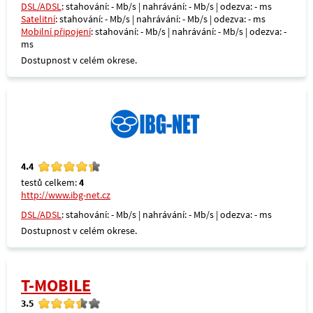
DSL/ADSL
: stahování: - Mb/s | nahrávání: - Mb/s | odezva: - ms
Satelitní
: stahování: - Mb/s | nahrávání: - Mb/s | odezva: - ms
Mobilní připojení
: stahování: - Mb/s | nahrávání: - Mb/s | odezva: -
ms
Dostupnost v celém okrese.
4.4
testů celkem:
4
http://www.ibg-net.cz
DSL/ADSL
: stahování: - Mb/s | nahrávání: - Mb/s | odezva: - ms
Dostupnost v celém okrese.
T-MOBILE
3.5