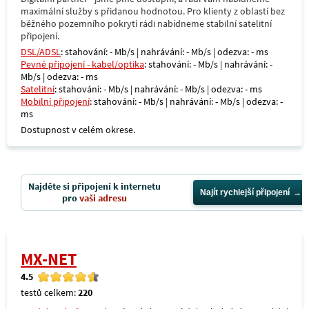
maximální služby s přidanou hodnotou. Pro klienty z oblastí bez
běžného pozemního pokrytí rádi nabídneme stabilní satelitní
připojení.
DSL/ADSL
: stahování: - Mb/s | nahrávání: - Mb/s | odezva: - ms
Pevné připojení - kabel/optika
: stahování: - Mb/s | nahrávání: -
Mb/s | odezva: - ms
Satelitní
: stahování: - Mb/s | nahrávání: - Mb/s | odezva: - ms
Mobilní připojení
: stahování: - Mb/s | nahrávání: - Mb/s | odezva: -
ms
Dostupnost v celém okrese.
Najděte si připojení k internetu
Najít rychlejší připojení
pro
vaši adresu
MX-NET
4.5
testů celkem:
220