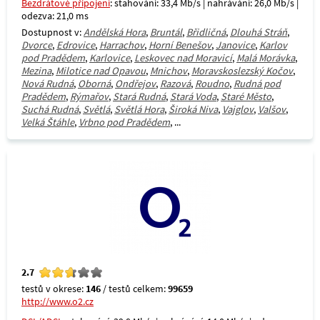
Bezdrátové připojení
: stahování: 33,4 Mb/s | nahrávání: 26,0 Mb/s |
odezva: 21,0 ms
Dostupnost v:
Andělská Hora
,
Bruntál
,
Břidličná
,
Dlouhá Stráň
,
Dvorce
,
Edrovice
,
Harrachov
,
Horní Benešov
,
Janovice
,
Karlov
pod Pradědem
,
Karlovice
,
Leskovec nad Moravicí
,
Malá Morávka
,
Mezina
,
Milotice nad Opavou
,
Mnichov
,
Moravskoslezský Kočov
,
Nová Rudná
,
Oborná
,
Ondřejov
,
Razová
,
Roudno
,
Rudná pod
Pradědem
,
Rýmařov
,
Stará Rudná
,
Stará Voda
,
Staré Město
,
Suchá Rudná
,
Světlá
,
Světlá Hora
,
Široká Niva
,
Vajglov
,
Valšov
,
Velká Štáhle
,
Vrbno pod Pradědem
, ...
2.7
testů v okrese:
146
/ testů celkem:
99659
http://www.o2.cz