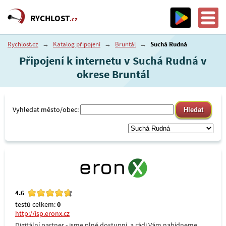
RYCHLOST
.cz
Rychlost.cz
→
Katalog připojení
→
Bruntál
→
Suchá Rudná
Připojení k internetu v Suchá Rudná v
okrese Bruntál
Vyhledat město/obec:
4.6
testů celkem:
0
http://isp.eronx.cz
Digitální partner - jsme plně dostupní, a rádi Vám nabídneme