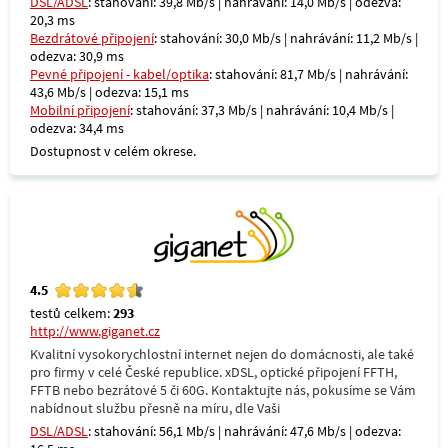
DSL/ADSL
: stahování: 39,8 Mb/s | nahrávání: 14,0 Mb/s | odezva:
20,3 ms
Bezdrátové připojení
: stahování: 30,0 Mb/s | nahrávání: 11,2 Mb/s |
odezva: 30,9 ms
Pevné připojení - kabel/optika
: stahování: 81,7 Mb/s | nahrávání:
43,6 Mb/s | odezva: 15,1 ms
Mobilní připojení
: stahování: 37,3 Mb/s | nahrávání: 10,4 Mb/s |
odezva: 34,4 ms
Dostupnost v celém okrese.
4.5
testů celkem:
293
http://www.giganet.cz
Kvalitní vysokorychlostní internet nejen do domácnosti, ale také
pro firmy v celé České republice. xDSL, optické připojení FFTH,
FFTB nebo bezrátové 5 či 60G. Kontaktujte nás, pokusíme se Vám
nabídnout službu přesně na míru, dle Vaši
DSL/ADSL
: stahování: 56,1 Mb/s | nahrávání: 47,6 Mb/s | odezva: