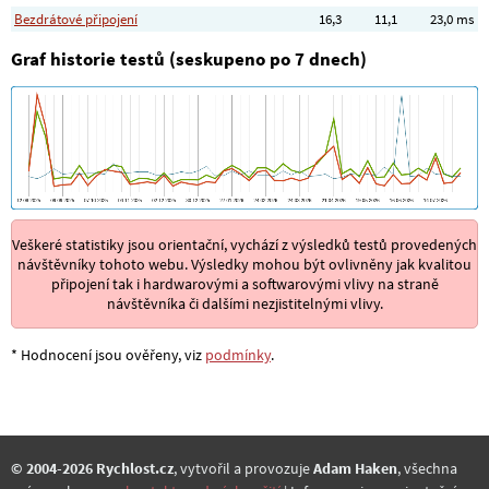
Bezdrátové připojení
16,3
11,1
23,0 ms
Graf historie testů (seskupeno po 7 dnech)
Veškeré statistiky jsou orientační, vychází z výsledků testů provedených
návštěvníky tohoto webu. Výsledky mohou být ovlivněny jak kvalitou
připojení tak i hardwarovými a softwarovými vlivy na straně
návštěvníka či dalšími nezjistitelnými vlivy.
* Hodnocení jsou ověřeny, viz
podmínky
.
© 2004-2026 Rychlost.cz
, vytvořil a provozuje
Adam Haken
, všechna