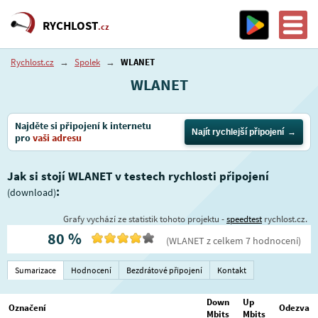
RYCHLOST
.cz
Rychlost.cz
→
Spolek
→
WLANET
WLANET
Najděte si připojení k internetu
Najít rychlejší připojení
pro
vaši adresu
Jak si stojí WLANET v testech rychlosti připojení
:
(download)
Grafy vychází ze statistik tohoto projektu -
speedtest
rychlost.cz.
80
%
(
WLANET
z celkem
7
hodnocení
)
Sumarizace
Hodnocení
Bezdrátové připojení
Kontakt
Down
Up
Označení
Odezva
Mbits
Mbits