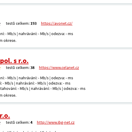
testů celkem:
193
https://avonet.cz/
ní: - Mb/s | nahrávání: - Mb/s | odezva: - ms
m okrese.
ol. s r.o.
testů celkem:
38
https://www.celanet.cz
ní: - Mb/s | nahrávání: - Mb/s | odezva: - ms
: - Mb/s | nahrávání: - Mb/s | odezva: - ms
 stahování: - Mb/s | nahrávání: - Mb/s | odezva: - ms
m okrese.
r.o.
testů celkem:
4
http://www.ibg-net.cz