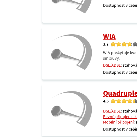
Dostupnost v celé
WIA
3.7
WIA poskytuje kval
smlouvy.
DSL/ADSL
: stahová
Dostupnost v celé
Quadrupl
4.5
DSL/ADSL
: stahová
Pevné připojení - 
Mobilní připojení
:
Dostupnost v celé