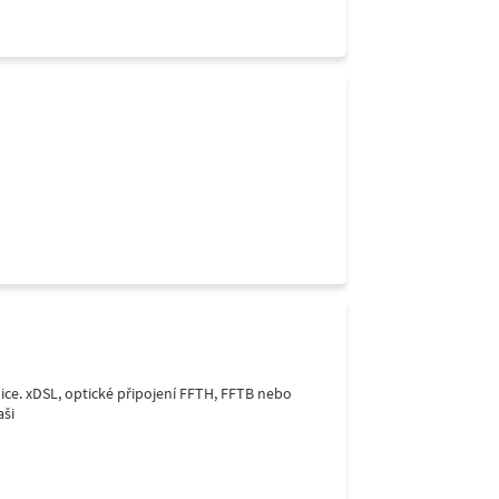
lice. xDSL, optické připojení FFTH, FFTB nebo
aši