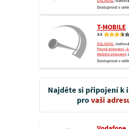
DSL/ADSL
: stahová
Dostupnost v celé
T-MOBILE
3.5
DSL/ADSL
: stahová
Pevné připojení - 
Mobilní připojení
:
Dostupnost v celé
Najděte si připojení k 
pro
vaši adres
Vodafone