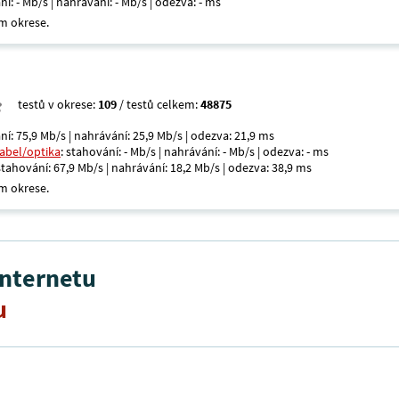
ní: - Mb/s | nahrávání: - Mb/s | odezva: - ms
m okrese.
testů v okrese:
109
/ testů celkem:
48875
ní: 75,9 Mb/s | nahrávání: 25,9 Mb/s | odezva: 21,9 ms
kabel/optika
: stahování: - Mb/s | nahrávání: - Mb/s | odezva: - ms
 stahování: 67,9 Mb/s | nahrávání: 18,2 Mb/s | odezva: 38,9 ms
m okrese.
internetu
u