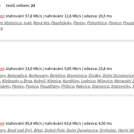
testů celkem:
23
ení
: stahování: 57,8 Mb/s | nahrávání: 12,6 Mb/s | odezva: 20,5 ms
ní Věstonice
,
Ivaň
,
Nová Ves
,
Pasohlávky
,
Pavlov
,
Pohořelice
,
Popice
,
Pouzd
ce
ení
: stahování: 23,0 Mb/s | nahrávání: 5,65 Mb/s | odezva: 23,8 ms
ory
,
Boleradice
,
Borkovany
,
Bořetice
,
Brumovice
,
Diváky
,
Dolní Dunajovice
,
Klobouky u Brna
,
Kobylí
,
Křepice
,
Kurdějov
,
Lednice
,
Milovice
,
Moravský Ž
lávky
,
Pavlov
,
Popice
,
Pouzdřany
,
Přibice
,
Rakvice
,
Starovice
,
Starovičky
,
S
ení
: stahování: 85,9 Mb/s | nahrávání: 63,6 Mb/s | odezva: 4,50 ms
ory
,
Brod nad Dyjí
,
Březí
,
Dobré Pole
,
Dolní Dunajovice
,
Drnholec
,
Horní Vě