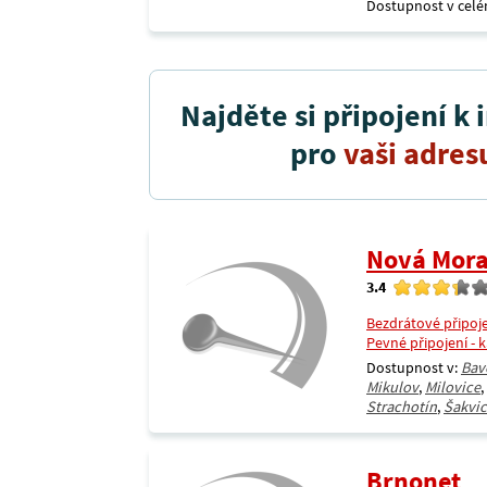
Dostupnost v celé
Najděte si připojení k 
pro
vaši adres
Nová Mor
3.4
Bezdrátové připoj
Pevné připojení - 
Dostupnost v:
Bav
Mikulov
,
Milovice
,
Strachotín
,
Šakvi
Brnonet