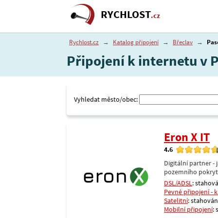
RYCHLOST
.cz
Rychlost.cz
→
Katalog připojení
→
Břeclav
→
Pas
Připojení k internetu v 
Vyhledat město/obec:
Eron X IT
4.6
Digitální partner 
pozemního pokrytí 
DSL/ADSL
: stahová
Pevné připojení - 
Satelitní
: stahování
Mobilní připojení
: