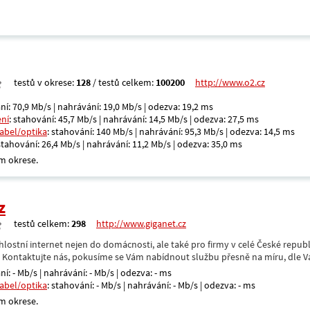
testů v okrese:
128
/ testů celkem:
100200
http://www.o2.cz
ní: 70,9 Mb/s | nahrávání: 19,0 Mb/s | odezva: 19,2 ms
ení
: stahování: 45,7 Mb/s | nahrávání: 14,5 Mb/s | odezva: 27,5 ms
kabel/optika
: stahování: 140 Mb/s | nahrávání: 95,3 Mb/s | odezva: 14,5 ms
 stahování: 26,4 Mb/s | nahrávání: 11,2 Mb/s | odezva: 35,0 ms
m okrese.
z
testů celkem:
298
http://www.giganet.cz
hlostní internet nejen do domácnosti, ale také pro firmy v celé České repub
. Kontaktujte nás, pokusíme se Vám nabídnout službu přesně na míru, dle V
ní: - Mb/s | nahrávání: - Mb/s | odezva: - ms
kabel/optika
: stahování: - Mb/s | nahrávání: - Mb/s | odezva: - ms
m okrese.