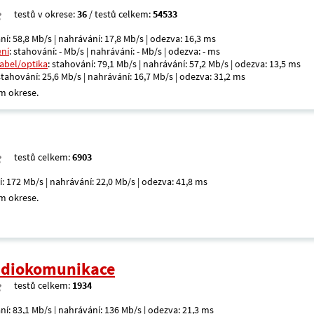
testů v okrese:
36
/ testů celkem:
54533
ní: 58,8 Mb/s | nahrávání: 17,8 Mb/s | odezva: 16,3 ms
ení
: stahování: - Mb/s | nahrávání: - Mb/s | odezva: - ms
kabel/optika
: stahování: 79,1 Mb/s | nahrávání: 57,2 Mb/s | odezva: 13,5 ms
 stahování: 25,6 Mb/s | nahrávání: 16,7 Mb/s | odezva: 31,2 ms
m okrese.
testů celkem:
6903
í: 172 Mb/s | nahrávání: 22,0 Mb/s | odezva: 41,8 ms
m okrese.
radiokomunikace
testů celkem:
1934
ní: 83,1 Mb/s | nahrávání: 136 Mb/s | odezva: 21,3 ms