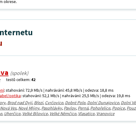
m okrese.
internetu
u
ava
(spolek)
testů celkem:
42
ení
: stahování: 72,9 Mb/s | nahrávání: 45,8 Mb/s | odezva: 18,8 ms
kabel/optika
: stahování: 52,1 Mb/s | nahrávání: 25,5 Mb/s | odezva: 19,8 ms
ory
,
Brod nad Dyjí
,
Březí
,
Cvrčovice
,
Dobré Pole
,
Dolní Dunajovice
,
Dolní V
Nová Ves
,
Nové Mlýny
,
Pasohlávky
,
Pavlov
,
Perná
,
Pohořelice
,
Popice
,
Pouz
ce
,
Uherčice
,
Velké Bílovice
,
Velké Němčice
,
Vlasatice
,
Vranovice