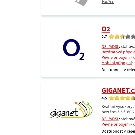
Valtice
O2
2.7
DSL/ADSL
: stahová
Bezdrátové připoj
Pevné připojení - 
Mobilní připojení
:
Dostupnost v celé
GIGANET.c
4.5
Kvalitní vysokoryc
bezrátové 5 či 60G
DSL/ADSL
: stahová
Pevné připojení - 
Dostupnost v celé