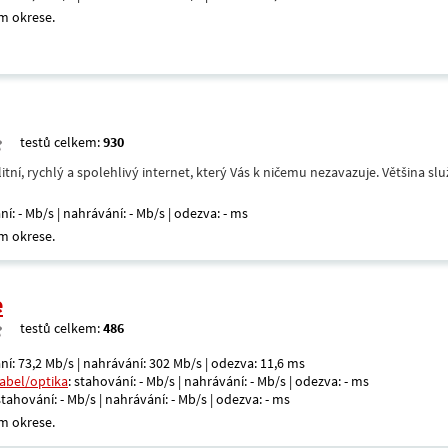
m okrese.
testů celkem:
930
itní, rychlý a spolehlivý internet, který Vás k ničemu nezavazuje. Většina s
ní: - Mb/s | nahrávání: - Mb/s | odezva: - ms
m okrese.
e
testů celkem:
486
ní: 73,2 Mb/s | nahrávání: 302 Mb/s | odezva: 11,6 ms
kabel/optika
: stahování: - Mb/s | nahrávání: - Mb/s | odezva: - ms
 stahování: - Mb/s | nahrávání: - Mb/s | odezva: - ms
m okrese.