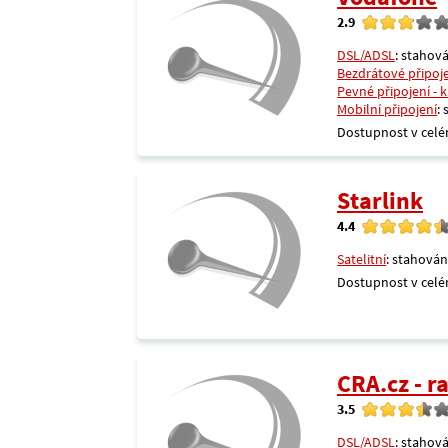
2.9
DSL/ADSL
: stahová
Bezdrátové připoj
Pevné připojení - 
Mobilní připojení
:
Dostupnost v celé
Starlink
4.4
Satelitní
: stahován
Dostupnost v celé
CRA.cz - 
3.5
DSL/ADSL
: stahová