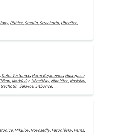
řany
,
Přibice
,
Smolín
,
Strachotín
,
Uherčice
,
,
Dolní Věstonice
,
Horní Bojanovice
,
Hustopeče
,
ižkov
,
Morkůvky
,
Němčičky
,
Nikolčice
,
Nosislav
,
trachotín
,
Šakvice
,
Šitbořice
, ...
stonice
,
Mikulov
,
Novosedly
,
Pasohlávky
,
Perná
,