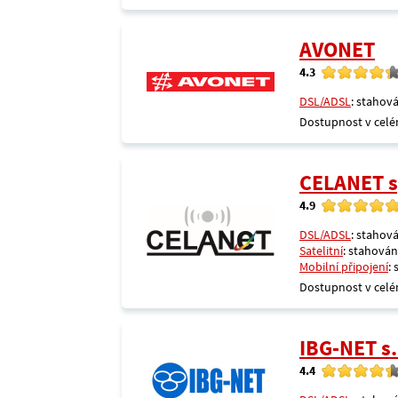
AVONET
4.3
DSL/ADSL
: stahová
Dostupnost v celé
CELANET sp
4.9
DSL/ADSL
: stahová
Satelitní
: stahování
Mobilní připojení
:
Dostupnost v celé
IBG-NET s.
4.4