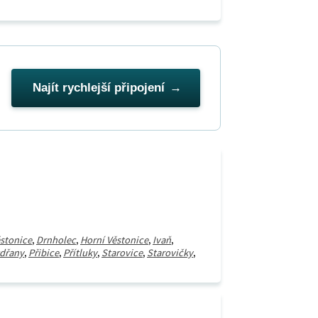
Najít rychlejší připojení
ěstonice
,
Drnholec
,
Horní Věstonice
,
Ivaň
,
dřany
,
Přibice
,
Přítluky
,
Starovice
,
Starovičky
,