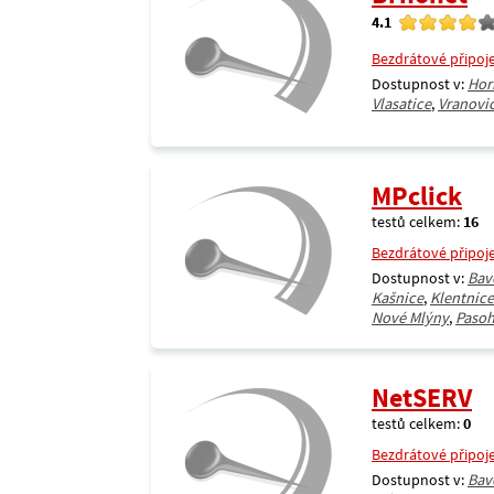
4.1
Bezdrátové připoj
Dostupnost v:
Hor
Vlasatice
,
Vranovi
MPclick
testů celkem:
16
Bezdrátové připoj
Dostupnost v:
Bav
Kašnice
,
Klentnice
Nové Mlýny
,
Pasoh
NetSERV
testů celkem:
0
Bezdrátové připoj
Dostupnost v:
Bav