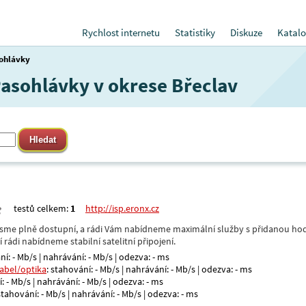
Rychlost internetu
Statistiky
Diskuze
Katalo
ohlávky
Pasohlávky v okrese Břeclav
testů celkem:
1
http://isp.eronx.cz
- jsme plně dostupní, a rádi Vám nabídneme maximální služby s přidanou hod
rádi nabídneme stabilní satelitní připojení.
ní: - Mb/s | nahrávání: - Mb/s | odezva: - ms
kabel/optika
: stahování: - Mb/s | nahrávání: - Mb/s | odezva: - ms
: - Mb/s | nahrávání: - Mb/s | odezva: - ms
 stahování: - Mb/s | nahrávání: - Mb/s | odezva: - ms