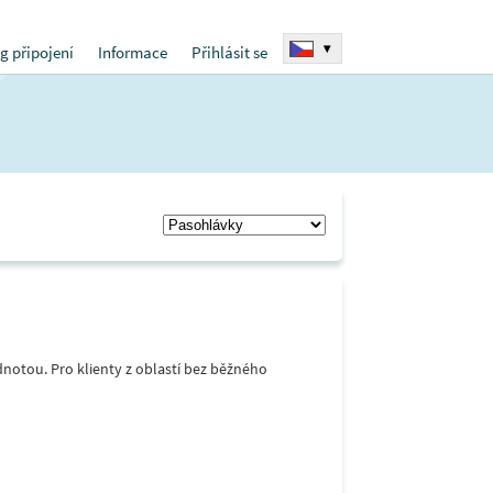
▾
g připojení
Informace
Přihlásit se
notou. Pro klienty z oblastí bez běžného