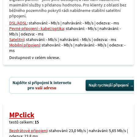
maximální služby s přidanou hodnotou. Pro klienty z oblastí bez
běžného pozemního pokrytí rádi nabídneme stabilní satelitní
připojení.
DSL/ADSL
: stahování: - Mb/s | nahrávání: - Mb/s | odezva: - ms
Pevné připojení - kabel/optika
: stahování: - Mb/s | nahrávání: -
Mb/s | odezva: - ms
Satelitní
: stahování: - Mb/s | nahrávání: - Mb/s | odezva: - ms
Mobilní připojení
: stahování: - Mb/s | nahrávání: - Mb/s | odezva: -
ms
Dostupnost v celém okrese.
Najděte si připojení k internetu
Najít rychlejší připojení
pro
vaši adresu
MPclick
testů celkem:
15
Bezdrátové připojení
: stahování: 23,0 Mb/s | nahrávání: 5,65 Mb/s |
odezva: 23,8 ms