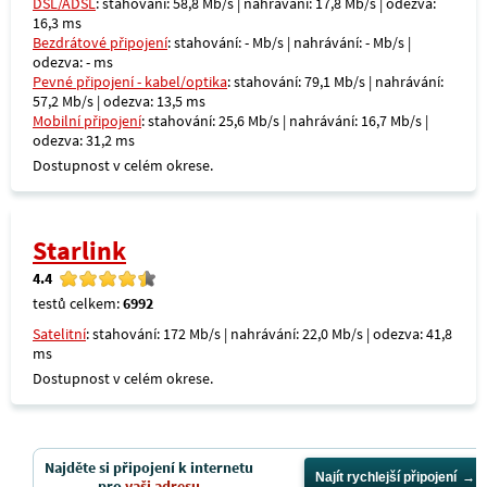
DSL/ADSL
: stahování: 58,8 Mb/s | nahrávání: 17,8 Mb/s | odezva:
16,3 ms
Bezdrátové připojení
: stahování: - Mb/s | nahrávání: - Mb/s |
odezva: - ms
Pevné připojení - kabel/optika
: stahování: 79,1 Mb/s | nahrávání:
57,2 Mb/s | odezva: 13,5 ms
Mobilní připojení
: stahování: 25,6 Mb/s | nahrávání: 16,7 Mb/s |
odezva: 31,2 ms
Dostupnost v celém okrese.
Starlink
4.4
testů celkem:
6992
Satelitní
: stahování: 172 Mb/s | nahrávání: 22,0 Mb/s | odezva: 41,8
ms
Dostupnost v celém okrese.
Najděte si připojení k internetu
Najít rychlejší připojení
pro
vaši adresu