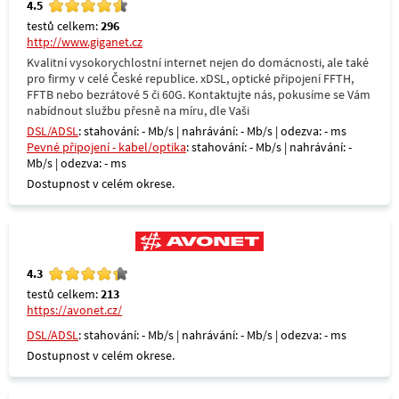
4.5
testů celkem:
296
http://www.giganet.cz
Kvalitní vysokorychlostní internet nejen do domácnosti, ale také
pro firmy v celé České republice. xDSL, optické připojení FFTH,
FFTB nebo bezrátové 5 či 60G. Kontaktujte nás, pokusíme se Vám
nabídnout službu přesně na míru, dle Vaši
DSL/ADSL
: stahování: - Mb/s | nahrávání: - Mb/s | odezva: - ms
Pevné připojení - kabel/optika
: stahování: - Mb/s | nahrávání: -
Mb/s | odezva: - ms
Dostupnost v celém okrese.
4.3
testů celkem:
213
https://avonet.cz/
DSL/ADSL
: stahování: - Mb/s | nahrávání: - Mb/s | odezva: - ms
Dostupnost v celém okrese.