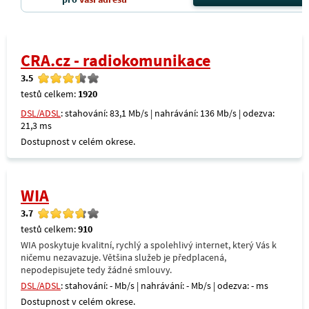
CRA.cz - radiokomunikace
3.5
testů celkem:
1920
DSL/ADSL
: stahování: 83,1 Mb/s | nahrávání: 136 Mb/s | odezva:
21,3 ms
Dostupnost v celém okrese.
WIA
3.7
testů celkem:
910
WIA poskytuje kvalitní, rychlý a spolehlivý internet, který Vás k
ničemu nezavazuje. Většina služeb je předplacená,
nepodepisujete tedy žádné smlouvy.
DSL/ADSL
: stahování: - Mb/s | nahrávání: - Mb/s | odezva: - ms
Dostupnost v celém okrese.