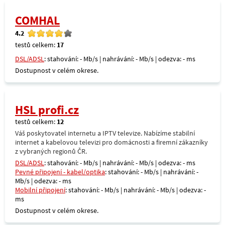
COMHAL
4.2
testů celkem:
17
DSL/ADSL
: stahování: - Mb/s | nahrávání: - Mb/s | odezva: - ms
Dostupnost v celém okrese.
HSL profi.cz
testů celkem:
12
Váš poskytovatel internetu a IPTV televize. Nabízíme stabilní
internet a kabelovou televizi pro domácnosti a firemní zákazníky
z vybraných regionů ČR.
DSL/ADSL
: stahování: - Mb/s | nahrávání: - Mb/s | odezva: - ms
Pevné připojení - kabel/optika
: stahování: - Mb/s | nahrávání: -
Mb/s | odezva: - ms
Mobilní připojení
: stahování: - Mb/s | nahrávání: - Mb/s | odezva: -
ms
Dostupnost v celém okrese.