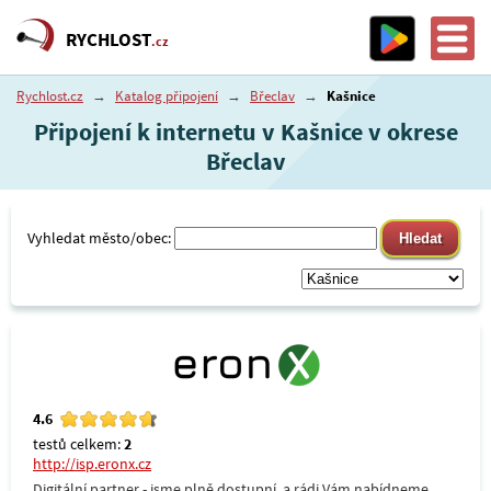
RYCHLOST
.cz
Rychlost.cz
→
Katalog připojení
→
Břeclav
→
Kašnice
Připojení k internetu v Kašnice v okrese
Břeclav
Vyhledat město/obec:
4.6
testů celkem:
2
http://isp.eronx.cz
Digitální partner - jsme plně dostupní, a rádi Vám nabídneme