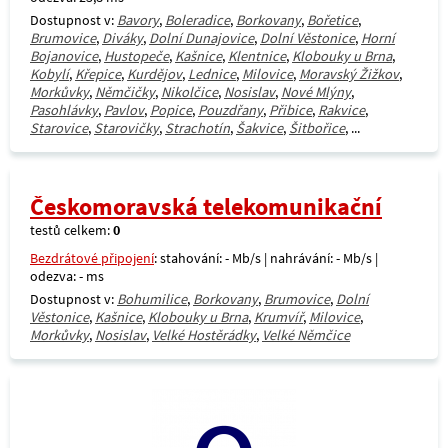
Dostupnost v:
Bavory
,
Boleradice
,
Borkovany
,
Bořetice
,
Brumovice
,
Diváky
,
Dolní Dunajovice
,
Dolní Věstonice
,
Horní
Bojanovice
,
Hustopeče
,
Kašnice
,
Klentnice
,
Klobouky u Brna
,
Kobylí
,
Křepice
,
Kurdějov
,
Lednice
,
Milovice
,
Moravský Žižkov
,
Morkůvky
,
Němčičky
,
Nikolčice
,
Nosislav
,
Nové Mlýny
,
Pasohlávky
,
Pavlov
,
Popice
,
Pouzdřany
,
Přibice
,
Rakvice
,
Starovice
,
Starovičky
,
Strachotín
,
Šakvice
,
Šitbořice
, ...
Českomoravská telekomunikační
testů celkem:
0
Bezdrátové připojení
: stahování: - Mb/s | nahrávání: - Mb/s |
odezva: - ms
Dostupnost v:
Bohumilice
,
Borkovany
,
Brumovice
,
Dolní
Věstonice
,
Kašnice
,
Klobouky u Brna
,
Krumvíř
,
Milovice
,
Morkůvky
,
Nosislav
,
Velké Hostěrádky
,
Velké Němčice