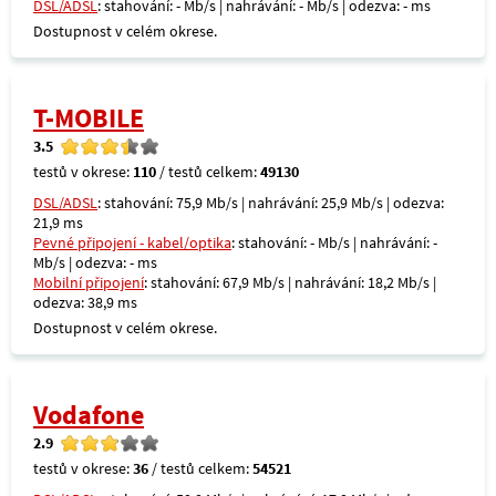
DSL/ADSL
: stahování: - Mb/s | nahrávání: - Mb/s | odezva: - ms
Dostupnost v celém okrese.
T-MOBILE
3.5
testů v okrese:
110
/ testů celkem:
49130
DSL/ADSL
: stahování: 75,9 Mb/s | nahrávání: 25,9 Mb/s | odezva:
21,9 ms
Pevné připojení - kabel/optika
: stahování: - Mb/s | nahrávání: -
Mb/s | odezva: - ms
Mobilní připojení
: stahování: 67,9 Mb/s | nahrávání: 18,2 Mb/s |
odezva: 38,9 ms
Dostupnost v celém okrese.
Vodafone
2.9
testů v okrese:
36
/ testů celkem:
54521