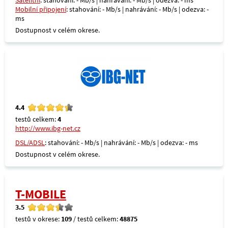
Satelitní
: stahování: - Mb/s | nahrávání: - Mb/s | odezva: - ms
Mobilní připojení
: stahování: - Mb/s | nahrávání: - Mb/s | odezva: -
ms
Dostupnost v celém okrese.
4.4
testů celkem:
4
http://www.ibg-net.cz
DSL/ADSL
: stahování: - Mb/s | nahrávání: - Mb/s | odezva: - ms
Dostupnost v celém okrese.
T-MOBILE
3.5
testů v okrese:
109
/ testů celkem:
48875