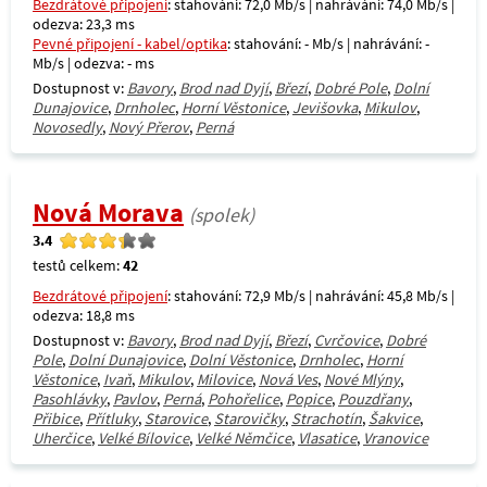
Bezdrátové připojení
: stahování: 72,0 Mb/s | nahrávání: 74,0 Mb/s |
odezva: 23,3 ms
Pevné připojení - kabel/optika
: stahování: - Mb/s | nahrávání: -
Mb/s | odezva: - ms
Dostupnost v:
Bavory
,
Brod nad Dyjí
,
Březí
,
Dobré Pole
,
Dolní
Dunajovice
,
Drnholec
,
Horní Věstonice
,
Jevišovka
,
Mikulov
,
Novosedly
,
Nový Přerov
,
Perná
Nová Morava
(spolek)
3.4
testů celkem:
42
Bezdrátové připojení
: stahování: 72,9 Mb/s | nahrávání: 45,8 Mb/s |
odezva: 18,8 ms
Dostupnost v:
Bavory
,
Brod nad Dyjí
,
Březí
,
Cvrčovice
,
Dobré
Pole
,
Dolní Dunajovice
,
Dolní Věstonice
,
Drnholec
,
Horní
Věstonice
,
Ivaň
,
Mikulov
,
Milovice
,
Nová Ves
,
Nové Mlýny
,
Pasohlávky
,
Pavlov
,
Perná
,
Pohořelice
,
Popice
,
Pouzdřany
,
Přibice
,
Přítluky
,
Starovice
,
Starovičky
,
Strachotín
,
Šakvice
,
Uherčice
,
Velké Bílovice
,
Velké Němčice
,
Vlasatice
,
Vranovice