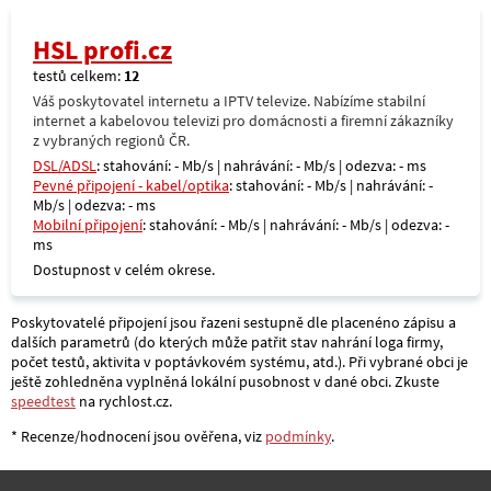
HSL profi.cz
testů celkem:
12
Váš poskytovatel internetu a IPTV televize. Nabízíme stabilní
internet a kabelovou televizi pro domácnosti a firemní zákazníky
z vybraných regionů ČR.
DSL/ADSL
: stahování: - Mb/s | nahrávání: - Mb/s | odezva: - ms
Pevné připojení - kabel/optika
: stahování: - Mb/s | nahrávání: -
Mb/s | odezva: - ms
Mobilní připojení
: stahování: - Mb/s | nahrávání: - Mb/s | odezva: -
ms
Dostupnost v celém okrese.
Poskytovatelé připojení jsou řazeni sestupně dle placenéno zápisu a
dalších parametrů (do kterých může patřit stav nahrání loga firmy,
počet testů, aktivita v poptávkovém systému, atd.). Při vybrané obci je
ještě zohledněna vyplněná lokální pusobnost v dané obci. Zkuste
speedtest
na rychlost.cz.
* Recenze/hodnocení jsou ověřena, viz
podmínky
.