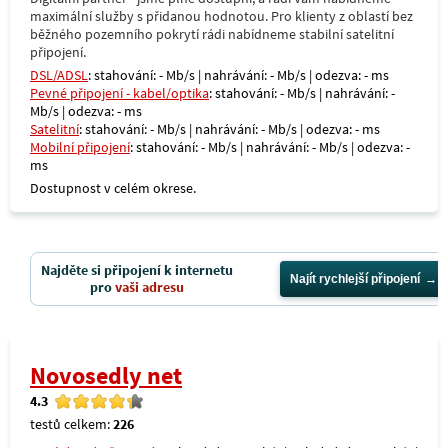
maximální služby s přidanou hodnotou. Pro klienty z oblastí bez
běžného pozemního pokrytí rádi nabídneme stabilní satelitní
připojení.
DSL/ADSL
: stahování: - Mb/s | nahrávání: - Mb/s | odezva: - ms
Pevné připojení - kabel/optika
: stahování: - Mb/s | nahrávání: -
Mb/s | odezva: - ms
Satelitní
: stahování: - Mb/s | nahrávání: - Mb/s | odezva: - ms
Mobilní připojení
: stahování: - Mb/s | nahrávání: - Mb/s | odezva: -
ms
Dostupnost v celém okrese.
Najděte si připojení k internetu
Najít rychlejší připojení
pro
vaši adresu
Novosedly net
4.3
testů celkem:
226