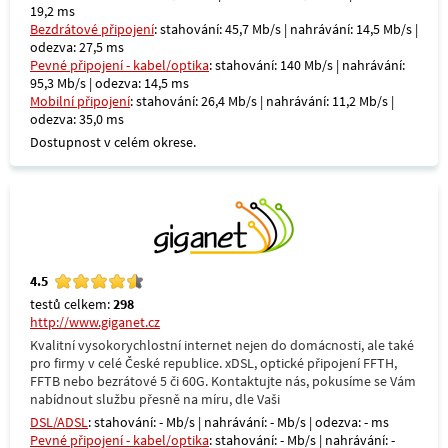
19,2 ms
Bezdrátové připojení
: stahování: 45,7 Mb/s | nahrávání: 14,5 Mb/s |
odezva: 27,5 ms
Pevné připojení - kabel/optika
: stahování: 140 Mb/s | nahrávání:
95,3 Mb/s | odezva: 14,5 ms
Mobilní připojení
: stahování: 26,4 Mb/s | nahrávání: 11,2 Mb/s |
odezva: 35,0 ms
Dostupnost v celém okrese.
4.5
testů celkem:
298
http://www.giganet.cz
Kvalitní vysokorychlostní internet nejen do domácnosti, ale také
pro firmy v celé České republice. xDSL, optické připojení FFTH,
FFTB nebo bezrátové 5 či 60G. Kontaktujte nás, pokusíme se Vám
nabídnout službu přesně na míru, dle Vaši
DSL/ADSL
: stahování: - Mb/s | nahrávání: - Mb/s | odezva: - ms
Pevné připojení - kabel/optika
: stahování: - Mb/s | nahrávání: -