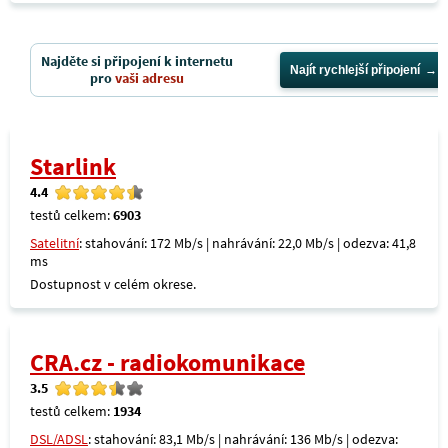
Najděte si připojení k internetu
Najít rychlejší připojení
pro
vaši adresu
Starlink
4.4
testů celkem:
6903
Satelitní
: stahování: 172 Mb/s | nahrávání: 22,0 Mb/s | odezva: 41,8
ms
Dostupnost v celém okrese.
CRA.cz - radiokomunikace
3.5
testů celkem:
1934
DSL/ADSL
: stahování: 83,1 Mb/s | nahrávání: 136 Mb/s | odezva: