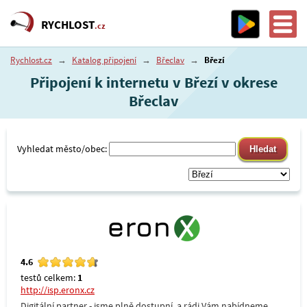
RYCHLOST
.cz
Rychlost.cz
→
Katalog připojení
→
Břeclav
→
Březí
Připojení k internetu v Březí v okrese
Břeclav
Vyhledat město/obec:
4.6
testů celkem:
1
http://isp.eronx.cz
Digitální partner - jsme plně dostupní, a rádi Vám nabídneme