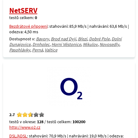
NetSERV
testů celkem:
0
Bezdrátové připojení
: stahování: 85,9 Mb/s | nahrávání: 63,6 Mb/s |
odezva: 4,50 ms
Dostupnost v:
Bavory
,
Brod nad Dyjí
,
Březí
,
Dobré Pole
,
Dolní
Dunajovice
,
Drnholec
,
Horní Věstonice
,
Mikulov
,
Novosedly
,
Pasohlávky
,
Perná
,
Valtice
2.7
testů v okrese:
128
/ testů celkem:
100200
http://www.o2.cz
DSL/ADSL
: stahování: 70,9 Mb/s | nahrávání: 19,0 Mb/s | odezva: