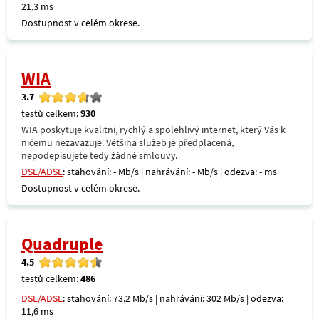
21,3 ms
Dostupnost v celém okrese.
WIA
3.7
testů celkem:
930
WIA poskytuje kvalitní, rychlý a spolehlivý internet, který Vás k
ničemu nezavazuje. Většina služeb je předplacená,
nepodepisujete tedy žádné smlouvy.
DSL/ADSL
: stahování: - Mb/s | nahrávání: - Mb/s | odezva: - ms
Dostupnost v celém okrese.
Quadruple
4.5
testů celkem:
486
DSL/ADSL
: stahování: 73,2 Mb/s | nahrávání: 302 Mb/s | odezva:
11,6 ms