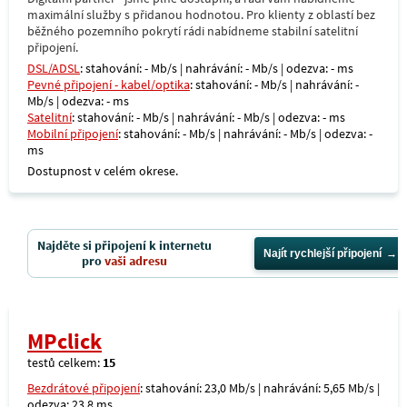
maximální služby s přidanou hodnotou. Pro klienty z oblastí bez
běžného pozemního pokrytí rádi nabídneme stabilní satelitní
připojení.
DSL/ADSL
: stahování: - Mb/s | nahrávání: - Mb/s | odezva: - ms
Pevné připojení - kabel/optika
: stahování: - Mb/s | nahrávání: -
Mb/s | odezva: - ms
Satelitní
: stahování: - Mb/s | nahrávání: - Mb/s | odezva: - ms
Mobilní připojení
: stahování: - Mb/s | nahrávání: - Mb/s | odezva: -
ms
Dostupnost v celém okrese.
Najděte si připojení k internetu
Najít rychlejší připojení
pro
vaši adresu
MPclick
testů celkem:
15
Bezdrátové připojení
: stahování: 23,0 Mb/s | nahrávání: 5,65 Mb/s |
odezva: 23,8 ms