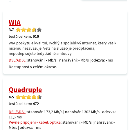
WIA
3.7
testů celkem:
910
WIA poskytuje kvalitní, rychlý a spolehlivý internet, který Vás k
ničemu nezavazuje. Většina služeb je předplacená,
nepodepisujete tedy žádné smlouvy.
DSL/ADSL
: stahování: - Mb/s | nahrávání: - Mb/s | odezva: - ms
Dostupnost v celém okrese.
Quadruple
4.5
testů celkem:
472
DSL/ADSL
: stahování: 73,2 Mb/s | nahrávání: 302 Mb/s | odezva:
11,6 ms
Pevné připojení - kabel/optika
: stahování: - Mb/s | nahrávání: -
Mb/s | odezva: - ms