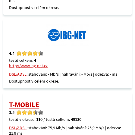
ms
Dostupnost v celém okrese.
4.4
testů celkem:
4
http://www.ibg-net.cz
DSL/ADSL
: stahování: - Mb/s | nahrávání: - Mb/s | odezva: - ms
Dostupnost v celém okrese.
T-MOBILE
3.5
testů v okrese:
110
/ testů celkem:
49130
DSL/ADSL
: stahování: 75,9 Mb/s | nahrávání: 25,9 Mb/s | odezva:
21,9 ms