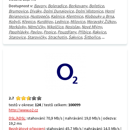
Dostupnost v:
Bavory
,
Boleradice
,
Borkovany
,
Bořetice
,
Brumovice
,
Diváky
,
Dolní Dunajovice
,
Dolní Věstonice
,
Horní
Bojanovice
,
Hustopeče
,
Kašnice
,
Klentnice
,
Klobouky u Brna
,
Kobylí
,
Křepice
,
Kurdějov
,
Lednice
,
Milovice
,
Moravský Žižkov
,
Morkůvky
,
Němčičky
,
Nikolčice
,
Nosislav
,
Nové Mlýny
,
Pasohlávky
,
Pavlov
,
Popice
,
Pouzdřany
,
Přibice
,
Rakvice
,
Starovice
,
Starovičky
,
Strachotín
,
Šakvice
,
Šitbořice
, ...
2.7
testů v okrese:
124
/ testů celkem:
100099
http://www.o2.cz
DSL/ADSL
: stahování: 70,9 Mb/s | nahrávání: 19,0 Mb/s | odezva:
19,2 ms
Bezdrátové připojení
: stahování: 45,7 Mb/s | nahrávání: 14,5 Mb/s |