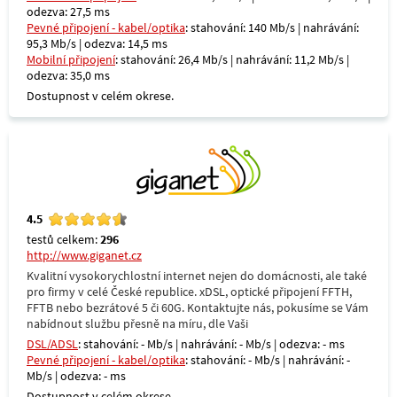
odezva: 27,5 ms
Pevné připojení - kabel/optika
: stahování: 140 Mb/s | nahrávání:
95,3 Mb/s | odezva: 14,5 ms
Mobilní připojení
: stahování: 26,4 Mb/s | nahrávání: 11,2 Mb/s |
odezva: 35,0 ms
Dostupnost v celém okrese.
4.5
testů celkem:
296
http://www.giganet.cz
Kvalitní vysokorychlostní internet nejen do domácnosti, ale také
pro firmy v celé České republice. xDSL, optické připojení FFTH,
FFTB nebo bezrátové 5 či 60G. Kontaktujte nás, pokusíme se Vám
nabídnout službu přesně na míru, dle Vaši
DSL/ADSL
: stahování: - Mb/s | nahrávání: - Mb/s | odezva: - ms
Pevné připojení - kabel/optika
: stahování: - Mb/s | nahrávání: -
Mb/s | odezva: - ms
Dostupnost v celém okrese.