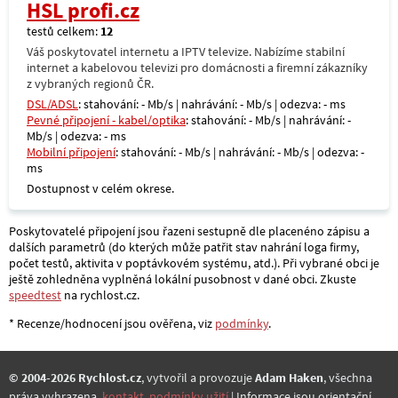
HSL profi.cz
testů celkem:
12
Váš poskytovatel internetu a IPTV televize. Nabízíme stabilní
internet a kabelovou televizi pro domácnosti a firemní zákazníky
z vybraných regionů ČR.
DSL/ADSL
: stahování: - Mb/s | nahrávání: - Mb/s | odezva: - ms
Pevné připojení - kabel/optika
: stahování: - Mb/s | nahrávání: -
Mb/s | odezva: - ms
Mobilní připojení
: stahování: - Mb/s | nahrávání: - Mb/s | odezva: -
ms
Dostupnost v celém okrese.
Poskytovatelé připojení jsou řazeni sestupně dle placenéno zápisu a
dalších parametrů (do kterých může patřit stav nahrání loga firmy,
počet testů, aktivita v poptávkovém systému, atd.). Při vybrané obci je
ještě zohledněna vyplněná lokální pusobnost v dané obci. Zkuste
speedtest
na rychlost.cz.
* Recenze/hodnocení jsou ověřena, viz
podmínky
.
© 2004-2026 Rychlost.cz
, vytvořil a provozuje
Adam Haken
, všechna
práva vyhrazena,
kontakt
,
podmínky užití
.| Informace jsou orientační.