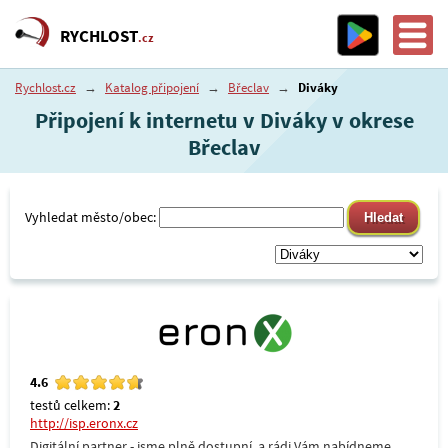
RYCHLOST
.cz
Rychlost.cz
→
Katalog připojení
→
Břeclav
→
Diváky
Připojení k internetu v Diváky v okrese
Břeclav
Vyhledat město/obec:
4.6
testů celkem:
2
http://isp.eronx.cz
Digitální partner - jsme plně dostupní, a rádi Vám nabídneme