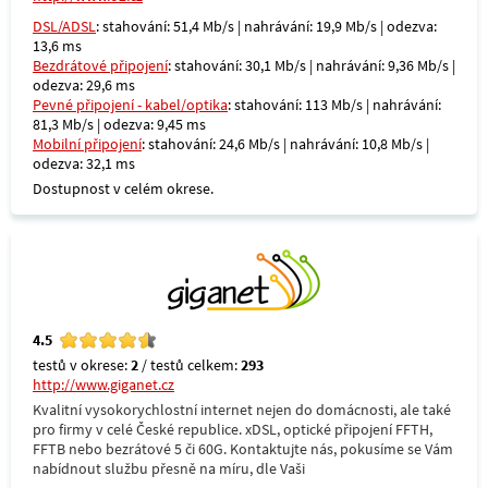
DSL/ADSL
: stahování: 51,4 Mb/s | nahrávání: 19,9 Mb/s | odezva:
13,6 ms
Bezdrátové připojení
: stahování: 30,1 Mb/s | nahrávání: 9,36 Mb/s |
odezva: 29,6 ms
Pevné připojení - kabel/optika
: stahování: 113 Mb/s | nahrávání:
81,3 Mb/s | odezva: 9,45 ms
Mobilní připojení
: stahování: 24,6 Mb/s | nahrávání: 10,8 Mb/s |
odezva: 32,1 ms
Dostupnost v celém okrese.
4.5
testů v okrese:
2
/ testů celkem:
293
http://www.giganet.cz
Kvalitní vysokorychlostní internet nejen do domácnosti, ale také
pro firmy v celé České republice. xDSL, optické připojení FFTH,
FFTB nebo bezrátové 5 či 60G. Kontaktujte nás, pokusíme se Vám
nabídnout službu přesně na míru, dle Vaši