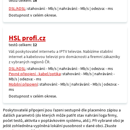
testů celkem:
18
DSL/ADSL
: stahování: - Mb/s | nahrávání: - Mb/s | odezva: - ms
Dostupnost v celém okrese.
HSL profi.cz
testů celkem:
12
Váš poskytovatel internetu a IPTV televize. Nabízíme stabilní
internet a kabelovou televizi pro domácnosti a firemní zákazníky
z vybraných regionů ČR.
DSL/ADSL
: stahování: - Mb/s | nahrávání: - Mb/s | odezva: - ms
Pevné připojení - kabel/optika
: stahování: - Mb/s | nahrávání: -
Mb/s | odezva: - ms
Mobilní připojení
: stahování: - Mb/s | nahrávání: - Mb/s | odezva: -
ms
Dostupnost v celém okrese.
Poskytovatelé připojení jsou řazeni sestupně dle placenéno zápisu a
dalších parametrů (do kterých může patřit stav nahrání loga firmy,
počet testů, aktivita v poptávkovém systému, atd.). Při vybrané obci je
ještě zohledněna vyplněná lokální pusobnost v dané obci. Zkuste