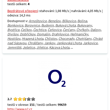
testů celkem:
4
Bezdrátové připojení
: stahování: 1,98 Mb/s | nahrávání: 4,05 Mb/s |
odezva: 14,3 ms
Dostupnost v:
Arnoštovice
,
Benešov
,
Bílkovice
,
Bolina
,
Bonkovice
,
Borovnice
,
Budenín
,
Buková Lhota
,
Bukovany
,
Bystřice
,
Čečkov
,
Čechtice
,
Čeňovice
,
Čerčany
,
Čtyřkoly
,
Dalovy
,
Divišov
,
Dobříčkov
,
Domašín
,
Drahňovice
,
Heřmaničky
,
Hostišov
,
Hrazená Lhota
,
Chlístov
,
Chocerady
,
Chotýšany
,
Chrást
nad Sázavou
,
Chrášťany
,
Jankov
,
Jankovská Lhota
,
Jarkovice
,
Jemniště
,
Ješetice
,
Jiřetice
,
Kácova Lhota
, ...
2.7
testů v okrese:
151
/ testů celkem:
99659
http://www.o2.cz