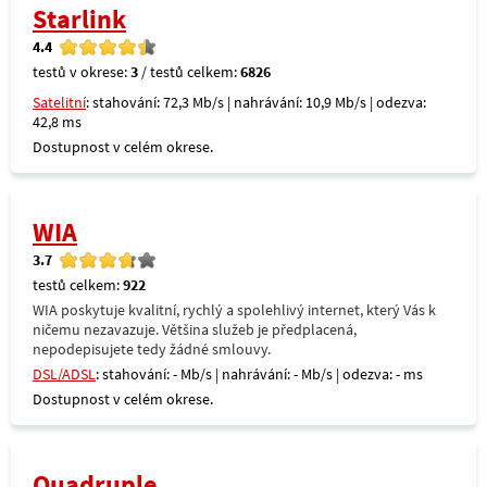
Starlink
4.4
testů v okrese:
3
/ testů celkem:
6826
Satelitní
: stahování: 72,3 Mb/s | nahrávání: 10,9 Mb/s | odezva:
42,8 ms
Dostupnost v celém okrese.
WIA
3.7
testů celkem:
922
WIA poskytuje kvalitní, rychlý a spolehlivý internet, který Vás k
ničemu nezavazuje. Většina služeb je předplacená,
nepodepisujete tedy žádné smlouvy.
DSL/ADSL
: stahování: - Mb/s | nahrávání: - Mb/s | odezva: - ms
Dostupnost v celém okrese.
Quadruple