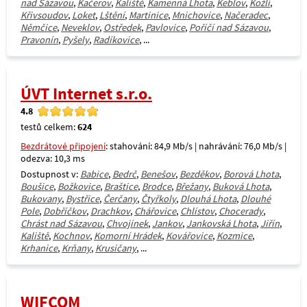
nad Sázavou
,
Kačerov
,
Kaliště
,
Kamenná Lhota
,
Keblov
,
Kožlí
,
Křivsoudov
,
Loket
,
Lštění
,
Martinice
,
Mnichovice
,
Načeradec
,
Němčice
,
Neveklov
,
Ostředek
,
Pavlovice
,
Poříčí nad Sázavou
,
Pravonín
,
Pyšely
,
Radíkovice
, ...
ÚVT Internet s.r.o.
4.8
testů celkem:
624
Bezdrátové připojení
: stahování: 84,9 Mb/s | nahrávání: 76,0 Mb/s |
odezva: 10,3 ms
Dostupnost v:
Babice
,
Bedrč
,
Benešov
,
Bezděkov
,
Borová Lhota
,
Boušice
,
Božkovice
,
Braštice
,
Brodce
,
Břežany
,
Buková Lhota
,
Bukovany
,
Bystřice
,
Čerčany
,
Čtyřkoly
,
Dlouhá Lhota
,
Dlouhé
Pole
,
Dobříčkov
,
Drachkov
,
Chářovice
,
Chlístov
,
Chocerady
,
Chrást nad Sázavou
,
Chvojínek
,
Jankov
,
Jankovská Lhota
,
Jiřín
,
Kaliště
,
Kochnov
,
Komorní Hrádek
,
Kovářovice
,
Kozmice
,
Krhanice
,
Krňany
,
Krusičany
, ...
WIFCOM