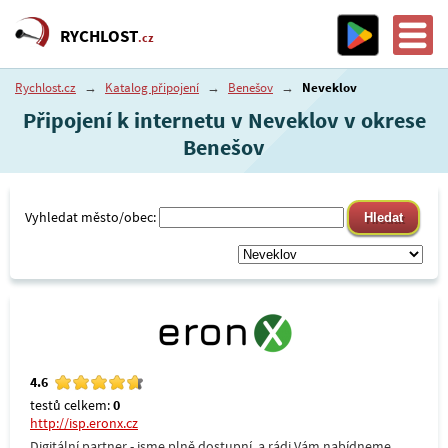
RYCHLOST
.cz
Rychlost.cz
→
Katalog připojení
→
Benešov
→
Neveklov
Připojení k internetu v Neveklov v okrese
Benešov
Vyhledat město/obec:
4.6
testů celkem:
0
http://isp.eronx.cz
Digitální partner - jsme plně dostupní, a rádi Vám nabídneme