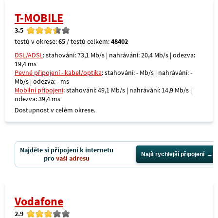
T-MOBILE
3.5
testů v okrese:
65
/ testů celkem:
48402
DSL/ADSL
: stahování: 73,1 Mb/s | nahrávání: 20,4 Mb/s | odezva:
19,4 ms
Pevné připojení - kabel/optika
: stahování: - Mb/s | nahrávání: -
Mb/s | odezva: - ms
Mobilní připojení
: stahování: 49,1 Mb/s | nahrávání: 14,9 Mb/s |
odezva: 39,4 ms
Dostupnost v celém okrese.
Najděte si připojení k internetu
Najít rychlejší připojení
pro
vaši adresu
Vodafone
2.9