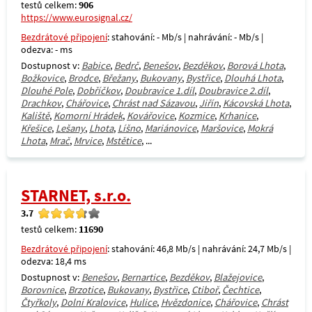
testů celkem:
906
https://www.eurosignal.cz/
Bezdrátové připojení
: stahování: - Mb/s | nahrávání: - Mb/s |
odezva: - ms
Dostupnost v:
Babice
,
Bedrč
,
Benešov
,
Bezděkov
,
Borová Lhota
,
Božkovice
,
Brodce
,
Břežany
,
Bukovany
,
Bystřice
,
Dlouhá Lhota
,
Dlouhé Pole
,
Dobříčkov
,
Doubravice 1.díl
,
Doubravice 2.díl
,
Drachkov
,
Chářovice
,
Chrást nad Sázavou
,
Jiřín
,
Kácovská Lhota
,
Kaliště
,
Komorní Hrádek
,
Kovářovice
,
Kozmice
,
Krhanice
,
Křešice
,
Lešany
,
Lhota
,
Líšno
,
Mariánovice
,
Maršovice
,
Mokrá
Lhota
,
Mrač
,
Mrvice
,
Mstětice
, ...
STARNET, s.r.o.
3.7
testů celkem:
11690
Bezdrátové připojení
: stahování: 46,8 Mb/s | nahrávání: 24,7 Mb/s |
odezva: 18,4 ms
Dostupnost v:
Benešov
,
Bernartice
,
Bezděkov
,
Blažejovice
,
Borovnice
,
Brzotice
,
Bukovany
,
Bystřice
,
Ctiboř
,
Čechtice
,
Čtyřkoly
,
Dolní Kralovice
,
Hulice
,
Hvězdonice
,
Chářovice
,
Chrást