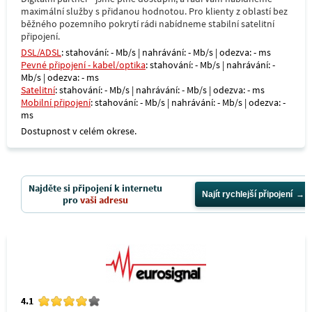
maximální služby s přidanou hodnotou. Pro klienty z oblastí bez
běžného pozemního pokrytí rádi nabídneme stabilní satelitní
připojení.
DSL/ADSL
: stahování: - Mb/s | nahrávání: - Mb/s | odezva: - ms
Pevné připojení - kabel/optika
: stahování: - Mb/s | nahrávání: -
Mb/s | odezva: - ms
Satelitní
: stahování: - Mb/s | nahrávání: - Mb/s | odezva: - ms
Mobilní připojení
: stahování: - Mb/s | nahrávání: - Mb/s | odezva: -
ms
Dostupnost v celém okrese.
Najděte si připojení k internetu
Najít rychlejší připojení
pro
vaši adresu
4.1