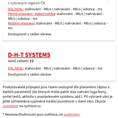
z vybraných regionů ČR.
DSL/ADSL
: stahování: - Mb/s | nahrávání: - Mb/s | odezva: - ms
Pevné připojení - kabel/optika
: stahování: - Mb/s | nahrávání: -
Mb/s | odezva: - ms
Mobilní připojení
: stahování: - Mb/s | nahrávání: - Mb/s | odezva: -
ms
Dostupnost v celém okrese.
D-H-T SYSTEMS
testů celkem:
12
DSL/ADSL
: stahování: - Mb/s | nahrávání: - Mb/s | odezva: - ms
Dostupnost v celém okrese.
Poskytovatelé připojení jsou řazeni sestupně dle placenéno zápisu a
dalších parametrů (do kterých může patřit stav nahrání loga firmy,
počet testů, aktivita v poptávkovém systému, atd.). Při vybrané obci je
ještě zohledněna vyplněná lokální pusobnost v dané obci. Zkuste
speedtest
na rychlost.cz.
* Recenze/hodnocení jsou ověřena, viz
podmínky
.