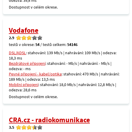
odezva: 39,4 ms
Dostupnost v celém okrese.
Vodafone
2.9
testů v okrese:
54
/ testů celkem:
54146
DSL/ADSL
: stahování: 139 Mb/s | nahrávání: 109 Mb/s | odezva:
18,3 ms
Bezdrátové připojení
: stahování: - Mb/s | nahrávání: - Mb/s |
odezva: - ms
Pevné připojení - kabel/optika
: stahování: 470 Mb/s | nahrávání:
189 Mb/s | odezva: 13,5 ms
Mobilní připojení
: stahování: 18,0 Mb/s | nahrávání: 12,8 Mb/s |
odezva: 28,6 ms
Dostupnost v celém okrese.
CRA.cz - radiokomunikace
3.5