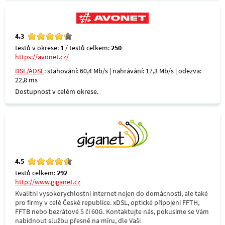
4.3
testů v okrese:
1
/ testů celkem:
250
https://avonet.cz/
DSL/ADSL
: stahování: 60,4 Mb/s | nahrávání: 17,3 Mb/s | odezva:
22,8 ms
Dostupnost v celém okrese.
4.5
testů celkem:
292
http://www.giganet.cz
Kvalitní vysokorychlostní internet nejen do domácnosti, ale také
pro firmy v celé České republice. xDSL, optické připojení FFTH,
FFTB nebo bezrátové 5 či 60G. Kontaktujte nás, pokusíme se Vám
nabídnout službu přesně na míru, dle Vaši