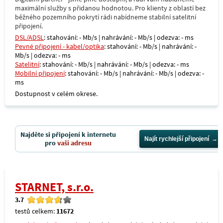
maximální služby s přidanou hodnotou. Pro klienty z oblastí bez
běžného pozemního pokrytí rádi nabídneme stabilní satelitní
připojení.
DSL/ADSL
: stahování: - Mb/s | nahrávání: - Mb/s | odezva: - ms
Pevné připojení - kabel/optika
: stahování: - Mb/s | nahrávání: -
Mb/s | odezva: - ms
Satelitní
: stahování: - Mb/s | nahrávání: - Mb/s | odezva: - ms
Mobilní připojení
: stahování: - Mb/s | nahrávání: - Mb/s | odezva: -
ms
Dostupnost v celém okrese.
Najděte si připojení k internetu
Najít rychlejší připojení
pro
vaši adresu
STARNET, s.r.o.
3.7
testů celkem:
11672