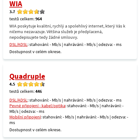
WIA
3.7
testů celkem:
964
WIA poskytuje kvalitní, rychlý a spolehlivý internet, který Vás k
ničemu nezavazuje. Většina služeb je předplacená,
nepodepisujete tedy žádné smlouvy.
DSL/ADSL
: stahování: - Mb/s | nahrávání: - Mb/s | odezva: - ms
Dostupnost v celém okrese.
Quadruple
4.5
testů celkem:
446
DSL/ADSL
: stahování: - Mb/s | nahrávání: - Mb/s | odezva: - ms
Pevné připojení - kabel/optika
: stahování: - Mb/s | nahrávání: -
Mb/s | odezva: - ms
Mobilní připojení
: stahování: - Mb/s | nahrávání: - Mb/s | odezva: -
ms
Dostupnost v celém okrese.