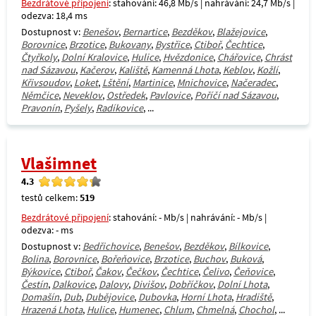
Bezdrátové připojení
: stahování: 46,8 Mb/s | nahrávání: 24,7 Mb/s |
odezva: 18,4 ms
Dostupnost v:
Benešov
,
Bernartice
,
Bezděkov
,
Blažejovice
,
Borovnice
,
Brzotice
,
Bukovany
,
Bystřice
,
Ctiboř
,
Čechtice
,
Čtyřkoly
,
Dolní Kralovice
,
Hulice
,
Hvězdonice
,
Chářovice
,
Chrást
nad Sázavou
,
Kačerov
,
Kaliště
,
Kamenná Lhota
,
Keblov
,
Kožlí
,
Křivsoudov
,
Loket
,
Lštění
,
Martinice
,
Mnichovice
,
Načeradec
,
Němčice
,
Neveklov
,
Ostředek
,
Pavlovice
,
Poříčí nad Sázavou
,
Pravonín
,
Pyšely
,
Radíkovice
, ...
Vlašimnet
4.3
testů celkem:
519
Bezdrátové připojení
: stahování: - Mb/s | nahrávání: - Mb/s |
odezva: - ms
Dostupnost v:
Bedřichovice
,
Benešov
,
Bezděkov
,
Bílkovice
,
Bolina
,
Borovnice
,
Bořeňovice
,
Brzotice
,
Buchov
,
Buková
,
Býkovice
,
Ctiboř
,
Čakov
,
Čečkov
,
Čechtice
,
Čelivo
,
Čeňovice
,
Čestín
,
Dalkovice
,
Dalovy
,
Divišov
,
Dobříčkov
,
Dolní Lhota
,
Domašín
,
Dub
,
Dubějovice
,
Dubovka
,
Horní Lhota
,
Hradiště
,
Hrazená Lhota
,
Hulice
,
Humenec
,
Chlum
,
Chmelná
,
Chochol
, ...