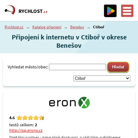
RYCHLOST
.cz
Rychlost.cz
→
Katalog připojení
→
Benešov
→
Ctiboř
Připojení k internetu v Ctiboř v okrese
Benešov
Vyhledat město/obec:
4.6
testů celkem:
2
http://isp.eronx.cz
Digitální partner - jsme plně dostupní, a rádi Vám nabídneme