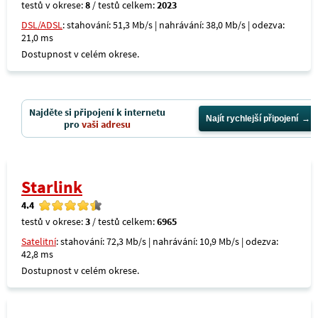
testů v okrese:
8
/ testů celkem:
2023
DSL/ADSL
: stahování: 51,3 Mb/s | nahrávání: 38,0 Mb/s | odezva:
21,0 ms
Dostupnost v celém okrese.
Najděte si připojení k internetu
Najít rychlejší připojení
pro
vaši adresu
Starlink
4.4
testů v okrese:
3
/ testů celkem:
6965
Satelitní
: stahování: 72,3 Mb/s | nahrávání: 10,9 Mb/s | odezva:
42,8 ms
Dostupnost v celém okrese.