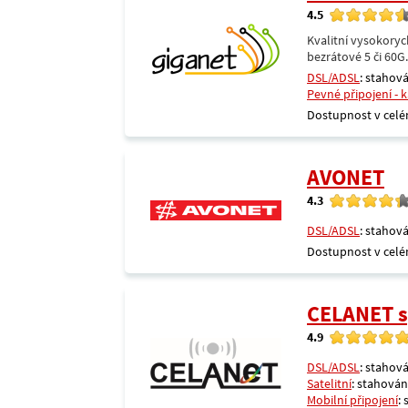
4.5
Kvalitní vysokoryc
bezrátové 5 či 60G
DSL/ADSL
: stahová
Pevné připojení - 
Dostupnost v celé
AVONET
4.3
DSL/ADSL
: stahová
Dostupnost v celé
CELANET sp
4.9
DSL/ADSL
: stahová
Satelitní
: stahování
Mobilní připojení
: