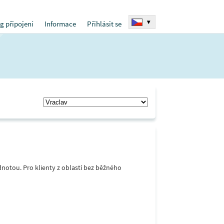
▾
g připojení
Informace
Přihlásit se
notou. Pro klienty z oblastí bez běžného