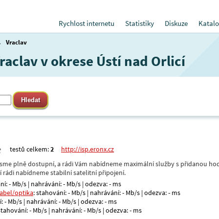
Rychlost internetu
Statistiky
Diskuze
Katalo
→
Vraclav
raclav v okrese Ústí nad Orlicí
testů celkem:
2
http://isp.eronx.cz
- jsme plně dostupní, a rádi Vám nabídneme maximální služby s přidanou hod
rádi nabídneme stabilní satelitní připojení.
ní: - Mb/s | nahrávání: - Mb/s | odezva: - ms
kabel/optika
: stahování: - Mb/s | nahrávání: - Mb/s | odezva: - ms
: - Mb/s | nahrávání: - Mb/s | odezva: - ms
 stahování: - Mb/s | nahrávání: - Mb/s | odezva: - ms