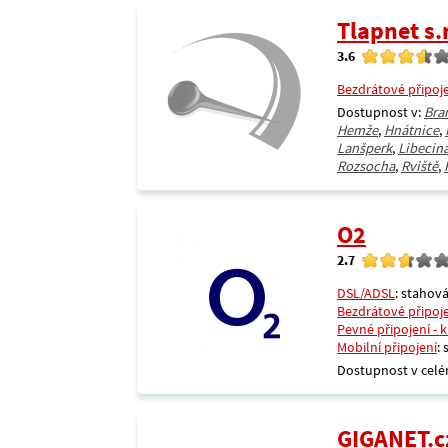
Tlapnet s.r
3.6
Bezdrátové připoj
Dostupnost v:
Bra
Hemže
,
Hnátnice
,
Lanšperk
,
Libecin
Rozsocha
,
Rviště
,
O2
2.7
DSL/ADSL
: stahová
Bezdrátové připoj
Pevné připojení - 
Mobilní připojení
:
Dostupnost v celé
GIGANET.c