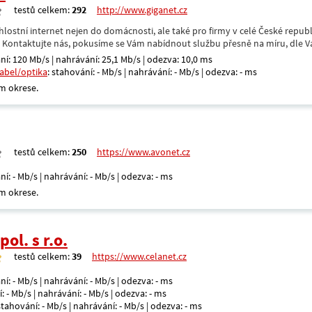
testů celkem:
292
http://www.giganet.cz
hlostní internet nejen do domácnosti, ale také pro firmy v celé České repub
. Kontaktujte nás, pokusíme se Vám nabídnout službu přesně na míru, dle V
ní: 120 Mb/s | nahrávání: 25,1 Mb/s | odezva: 10,0 ms
kabel/optika
: stahování: - Mb/s | nahrávání: - Mb/s | odezva: - ms
m okrese.
testů celkem:
250
https://www.avonet.cz
ní: - Mb/s | nahrávání: - Mb/s | odezva: - ms
m okrese.
ol. s r.o.
testů celkem:
39
https://www.celanet.cz
ní: - Mb/s | nahrávání: - Mb/s | odezva: - ms
: - Mb/s | nahrávání: - Mb/s | odezva: - ms
 stahování: - Mb/s | nahrávání: - Mb/s | odezva: - ms