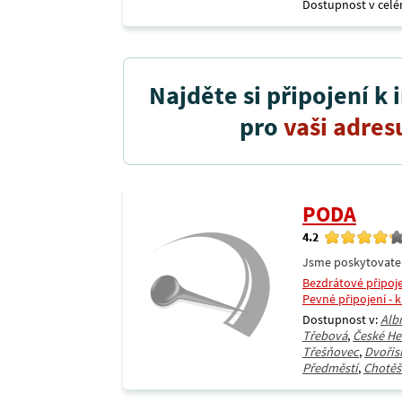
Dostupnost v celé
Najděte si připojení k 
pro
vaši adres
PODA
4.2
Jsme poskytovatel 
Bezdrátové připoj
Pevné připojení - 
Dostupnost v:
Alb
Třebová
,
České H
Třešňovec
,
Dvořis
Předměstí
,
Chotěš