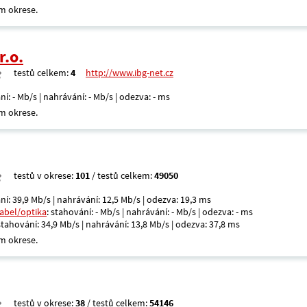
m okrese.
r.o.
testů celkem:
4
http://www.ibg-net.cz
ní: - Mb/s | nahrávání: - Mb/s | odezva: - ms
m okrese.
testů v okrese:
101
/ testů celkem:
49050
ní: 39,9 Mb/s | nahrávání: 12,5 Mb/s | odezva: 19,3 ms
kabel/optika
: stahování: - Mb/s | nahrávání: - Mb/s | odezva: - ms
 stahování: 34,9 Mb/s | nahrávání: 13,8 Mb/s | odezva: 37,8 ms
m okrese.
testů v okrese:
38
/ testů celkem:
54146