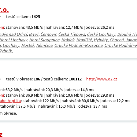
.o.
testů celkem:
1425
ení
: stahování: 43,5 Mb/s | nahrávání: 12,7 Mb/s | odezva: 26,2 ms
ndýs nad Orlicí
,
Brteč
,
Černovír
,
Česká Třebová
,
České Libchavy
,
Dlouhá Tř
Horní Libchavy
,
Horní Sloupnice
,
Hrádek
,
Hradiště
,
Hylváty
,
Choceň
,
Janov
a
,
Libchavy
,
Mostek
,
Němčice
,
Orlické Podhůří-Rozsocha
,
Orlické Podhůří-R
Rybník
, ...
testů v okrese:
186
/ testů celkem:
100112
http://www.o2.cz
ní: 63,2 Mb/s | nahrávání: 20,3 Mb/s | odezva: 14,8 ms
ení
: stahování: 36,9 Mb/s | nahrávání: 10,6 Mb/s | odezva: 29,8 ms
kabel/optika
: stahování: 122 Mb/s | nahrávání: 80,6 Mb/s | odezva: 12,2 ms
 stahování: 37,5 Mb/s | nahrávání: 15,0 Mb/s | odezva: 33,4 ms
m okrese.
z