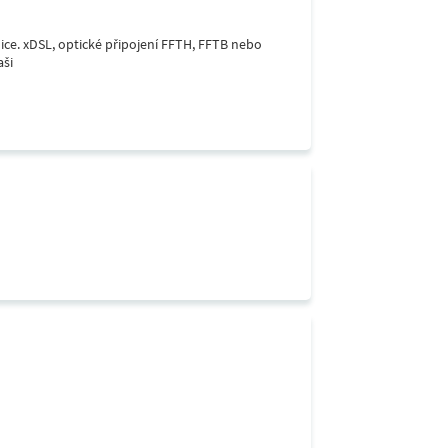
lice. xDSL, optické připojení FFTH, FFTB nebo
aši