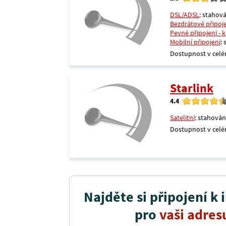
DSL/ADSL
: stahová
Bezdrátové připoj
Pevné připojení - 
Mobilní připojení
:
Dostupnost v celé
Starlink
4.4
Satelitní
: stahován
Dostupnost v celé
Najděte si připojení k 
pro
vaši adres