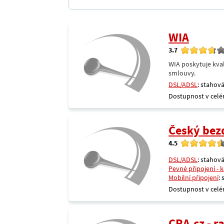
WIA
3.7
WIA poskytuje kval
smlouvy.
DSL/ADSL
: stahová
Dostupnost v celé
Český bezdr
4.5
DSL/ADSL
: stahová
Pevné připojení - 
Mobilní připojení
:
Dostupnost v celé
CRA.cz - 