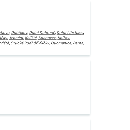
ebová
,
Dobříkov
,
Dolní Dobrouč
,
Dolní Libchavy
,
ičky
,
Jehnědí
,
Kaliště
,
Knapovec
,
Knířov
,
viště
,
Orlické Podhůří-Říčky
,
Oucmanice
,
Perná
,