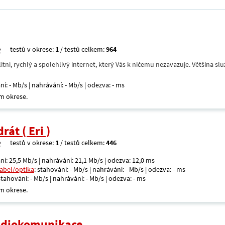
testů v okrese:
1
/ testů celkem:
964
itní, rychlý a spolehlivý internet, který Vás k ničemu nezavazuje. Většina s
ní: - Mb/s | nahrávání: - Mb/s | odezva: - ms
m okrese.
át ( Eri )
testů v okrese:
1
/ testů celkem:
446
ní: 25,5 Mb/s | nahrávání: 21,1 Mb/s | odezva: 12,0 ms
kabel/optika
: stahování: - Mb/s | nahrávání: - Mb/s | odezva: - ms
 stahování: - Mb/s | nahrávání: - Mb/s | odezva: - ms
m okrese.
radiokomunikace