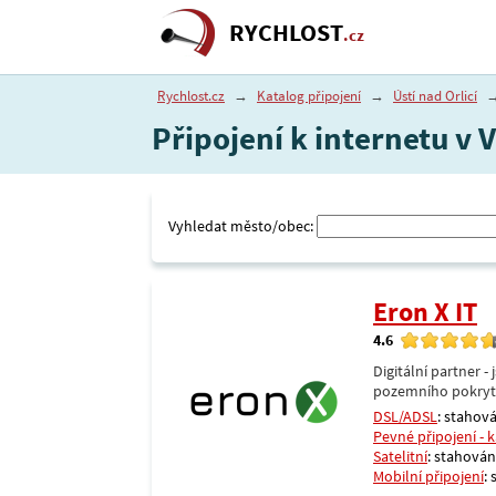
RYCHLOST
.cz
Rychlost.cz
→
Katalog připojení
→
Ústí nad Orlicí
Připojení k internetu v V
Vyhledat město/obec:
Eron X IT
4.6
Digitální partner 
pozemního pokrytí 
DSL/ADSL
: stahová
Pevné připojení - 
Satelitní
: stahování
Mobilní připojení
: