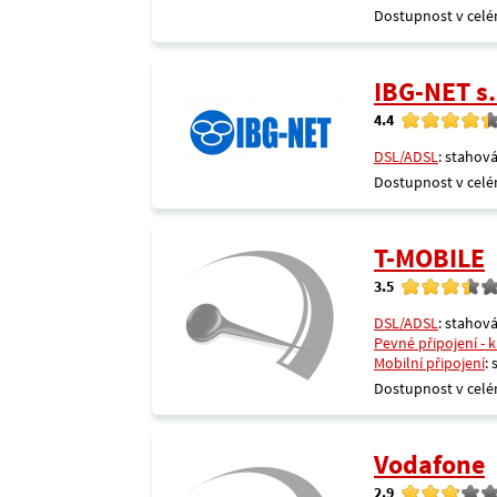
Dostupnost v celé
IBG-NET s.
4.4
DSL/ADSL
: stahová
Dostupnost v celé
T-MOBILE
3.5
DSL/ADSL
: stahová
Pevné připojení - 
Mobilní připojení
:
Dostupnost v celé
Vodafone
2.9