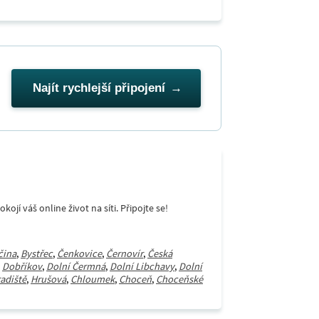
Najít rychlejší připojení
í váš online život na síti. Připojte se!
čina
,
Bystřec
,
Čenkovice
,
Černovír
,
Česká
,
Dobříkov
,
Dolní Čermná
,
Dolní Libchavy
,
Dolní
adiště
,
Hrušová
,
Chloumek
,
Choceň
,
Choceňské