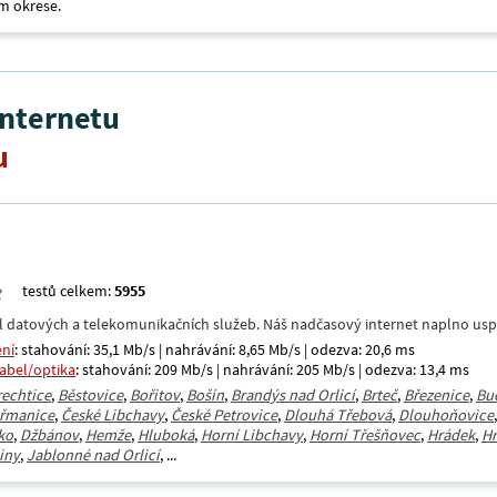
m okrese.
internetu
u
testů celkem:
5955
datových a telekomunikačních služeb. Náš nadčasový internet naplno uspokoj
ení
: stahování: 35,1 Mb/s | nahrávání: 8,65 Mb/s | odezva: 20,6 ms
kabel/optika
: stahování: 209 Mb/s | nahrávání: 205 Mb/s | odezva: 13,4 ms
rechtice
,
Běstovice
,
Bořitov
,
Bošín
,
Brandýs nad Orlicí
,
Brteč
,
Březenice
,
Bu
eřmanice
,
České Libchavy
,
České Petrovice
,
Dlouhá Třebová
,
Dlouhoňovice
ko
,
Džbánov
,
Hemže
,
Hluboká
,
Horní Libchavy
,
Horní Třešňovec
,
Hrádek
,
Hr
iny
,
Jablonné nad Orlicí
, ...