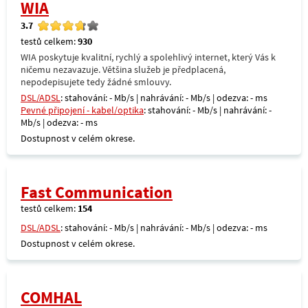
WIA
3.7
testů celkem:
930
WIA poskytuje kvalitní, rychlý a spolehlivý internet, který Vás k
ničemu nezavazuje. Většina služeb je předplacená,
nepodepisujete tedy žádné smlouvy.
DSL/ADSL
: stahování: - Mb/s | nahrávání: - Mb/s | odezva: - ms
Pevné připojení - kabel/optika
: stahování: - Mb/s | nahrávání: -
Mb/s | odezva: - ms
Dostupnost v celém okrese.
Fast Communication
testů celkem:
154
DSL/ADSL
: stahování: - Mb/s | nahrávání: - Mb/s | odezva: - ms
Dostupnost v celém okrese.
COMHAL