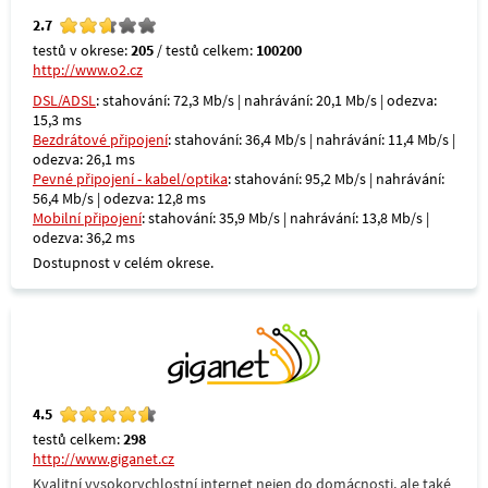
2.7
testů v okrese:
205
/ testů celkem:
100200
http://www.o2.cz
DSL/ADSL
: stahování: 72,3 Mb/s | nahrávání: 20,1 Mb/s | odezva:
15,3 ms
Bezdrátové připojení
: stahování: 36,4 Mb/s | nahrávání: 11,4 Mb/s |
odezva: 26,1 ms
Pevné připojení - kabel/optika
: stahování: 95,2 Mb/s | nahrávání:
56,4 Mb/s | odezva: 12,8 ms
Mobilní připojení
: stahování: 35,9 Mb/s | nahrávání: 13,8 Mb/s |
odezva: 36,2 ms
Dostupnost v celém okrese.
4.5
testů celkem:
298
http://www.giganet.cz
Kvalitní vysokorychlostní internet nejen do domácnosti, ale také