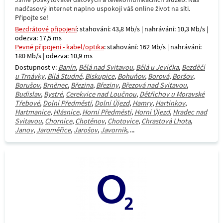
nadčasový internet naplno uspokojí váš online život na síti.
Připojte se!
Bezdrátové připojení
: stahování: 43,8 Mb/s | nahrávání: 10,3 Mb/s |
odezva: 17,5 ms
Pevné připojení - kabel/optika
: stahování: 162 Mb/s | nahrávání:
180 Mb/s | odezva: 10,9 ms
Dostupnost v:
Banín
,
Bělá nad Svitavou
,
Bělá u Jevíčka
,
Bezděčí
u Trnávky
,
Bílá Studně
,
Biskupice
,
Bohuňov
,
Borová
,
Boršov
,
Borušov
,
Brněnec
,
Březina
,
Březiny
,
Březová nad Svitavou
,
Budislav
,
Bystré
,
Cerekvice nad Loučnou
,
Dětřichov u Moravské
Třebové
,
Dolní Předměstí
,
Dolní Újezd
,
Hamry
,
Hartinkov
,
Hartmanice
,
Hlásnice
,
Horní Předměstí
,
Horní Újezd
,
Hradec nad
Svitavou
,
Chornice
,
Chotěnov
,
Chotovice
,
Chrastová Lhota
,
Janov
,
Jaroměřice
,
Jarošov
,
Javorník
, ...