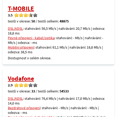
T-MOBILE
3.5
testů v okrese:
50
/ testů celkem:
48875
DSL/ADSL
: stahování: 56,5 Mb/s | nahrávání: 20,7 Mb/s | odezva:
18,8 ms
Pevné připojení - kabel/optika
: stahování: - Mb/s | nahrávání: -
Mb/s | odezva: - ms
Mobilní připojení
: stahování: 61,1 Mb/s | nahrávání: 18,8 Mb/s |
odezva: 38,5 ms
Dostupnost v celém okrese.
Vodafone
2.9
testů v okrese:
33
/ testů celkem:
54533
DSL/ADSL
: stahování: 76,4 Mb/s | nahrávání: 17,0 Mb/s | odezva:
14,0 ms
Bezdrátové připojení
: stahování: - Mb/s | nahrávání: - Mb/s |
odezva: - ms