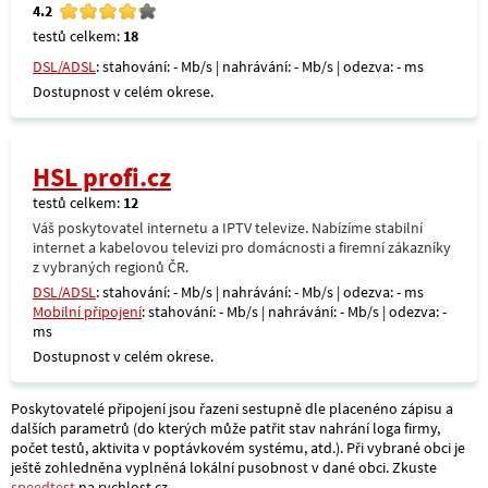
4.2
testů celkem:
18
DSL/ADSL
: stahování: - Mb/s | nahrávání: - Mb/s | odezva: - ms
Dostupnost v celém okrese.
HSL profi.cz
testů celkem:
12
Váš poskytovatel internetu a IPTV televize. Nabízíme stabilní
internet a kabelovou televizi pro domácnosti a firemní zákazníky
z vybraných regionů ČR.
DSL/ADSL
: stahování: - Mb/s | nahrávání: - Mb/s | odezva: - ms
Mobilní připojení
: stahování: - Mb/s | nahrávání: - Mb/s | odezva: -
ms
Dostupnost v celém okrese.
Poskytovatelé připojení jsou řazeni sestupně dle placenéno zápisu a
dalších parametrů (do kterých může patřit stav nahrání loga firmy,
počet testů, aktivita v poptávkovém systému, atd.). Při vybrané obci je
ještě zohledněna vyplněná lokální pusobnost v dané obci. Zkuste
speedtest
na rychlost.cz.