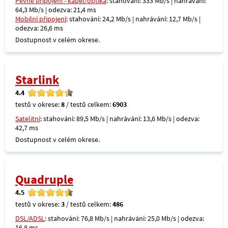
Pevné připojení - kabel/optika
: stahování: 333 Mb/s | nahrávání:
64,3 Mb/s | odezva: 21,4 ms
Mobilní připojení
: stahování: 24,2 Mb/s | nahrávání: 12,7 Mb/s |
odezva: 26,6 ms
Dostupnost v celém okrese.
Starlink
4.4
testů v okrese:
8
/ testů celkem:
6903
Satelitní
: stahování: 89,5 Mb/s | nahrávání: 13,6 Mb/s | odezva:
42,7 ms
Dostupnost v celém okrese.
Quadruple
4.5
testů v okrese:
3
/ testů celkem:
486
DSL/ADSL
: stahování: 76,8 Mb/s | nahrávání: 25,0 Mb/s | odezva:
16,8 ms