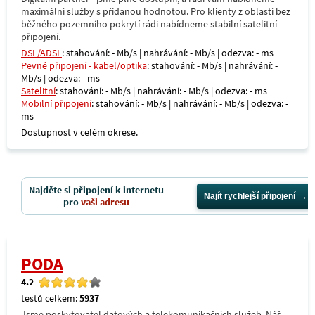
maximální služby s přidanou hodnotou. Pro klienty z oblastí bez
běžného pozemního pokrytí rádi nabídneme stabilní satelitní
připojení.
DSL/ADSL
: stahování: - Mb/s | nahrávání: - Mb/s | odezva: - ms
Pevné připojení - kabel/optika
: stahování: - Mb/s | nahrávání: -
Mb/s | odezva: - ms
Satelitní
: stahování: - Mb/s | nahrávání: - Mb/s | odezva: - ms
Mobilní připojení
: stahování: - Mb/s | nahrávání: - Mb/s | odezva: -
ms
Dostupnost v celém okrese.
Najděte si připojení k internetu
Najít rychlejší připojení
pro
vaši adresu
PODA
4.2
testů celkem:
5937
Jsme poskytovatel datových a telekomunikačních služeb. Náš