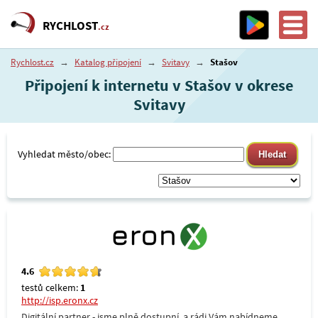
RYCHLOST
.cz
Rychlost.cz
→
Katalog připojení
→
Svitavy
→
Stašov
Připojení k internetu v Stašov v okrese
Svitavy
Vyhledat město/obec:
4.6
testů celkem:
1
http://isp.eronx.cz
Digitální partner - jsme plně dostupní, a rádi Vám nabídneme