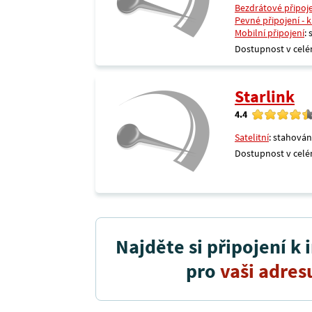
Bezdrátové připoj
Pevné připojení - 
Mobilní připojení
:
Dostupnost v celé
Starlink
4.4
Satelitní
: stahován
Dostupnost v celé
Najděte si připojení k 
pro
vaši adres