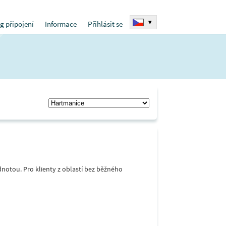
▾
g připojení
Informace
Přihlásit se
notou. Pro klienty z oblastí bez běžného