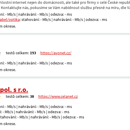
hlostní internet nejen do domácnosti, ale také pro firmy v celé České repub
. Kontaktujte nás, pokusíme se Vám nabídnout službu přesně na míru, dle V
ní: - Mb/s | nahrávání: - Mb/s | odezva: - ms
kabel/optika
: stahování: - Mb/s | nahrávání: - Mb/s | odezva: - ms
m okrese.
testů celkem:
193
https://avonet.cz/
ní: - Mb/s | nahrávání: - Mb/s | odezva: - ms
m okrese.
ol. s r.o.
testů celkem:
38
https://www.celanet.cz
ní: - Mb/s | nahrávání: - Mb/s | odezva: - ms
: - Mb/s | nahrávání: - Mb/s | odezva: - ms
 stahování: - Mb/s | nahrávání: - Mb/s | odezva: - ms
m okrese.