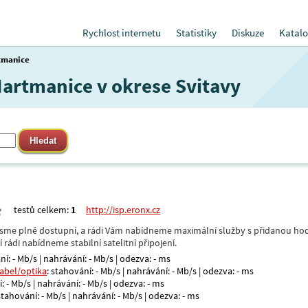
Rychlost internetu
Statistiky
Diskuze
Katalo
tmanice
 Hartmanice v okrese Svitavy
testů celkem:
1
http://isp.eronx.cz
- jsme plně dostupní, a rádi Vám nabídneme maximální služby s přidanou hod
rádi nabídneme stabilní satelitní připojení.
ní: - Mb/s | nahrávání: - Mb/s | odezva: - ms
kabel/optika
: stahování: - Mb/s | nahrávání: - Mb/s | odezva: - ms
: - Mb/s | nahrávání: - Mb/s | odezva: - ms
 stahování: - Mb/s | nahrávání: - Mb/s | odezva: - ms