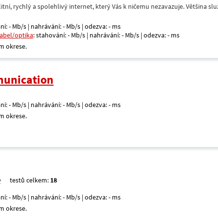
itní, rychlý a spolehlivý internet, který Vás k ničemu nezavazuje. Většina s
ní: - Mb/s | nahrávání: - Mb/s | odezva: - ms
kabel/optika
: stahování: - Mb/s | nahrávání: - Mb/s | odezva: - ms
m okrese.
unication
ní: - Mb/s | nahrávání: - Mb/s | odezva: - ms
m okrese.
testů celkem:
18
ní: - Mb/s | nahrávání: - Mb/s | odezva: - ms
m okrese.