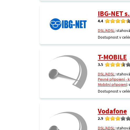
IBG-NET s.
4.4
DSL/ADSL
: stahová
Dostupnost v celé
T-MOBILE
3.5
DSL/ADSL
: stahová
Pevné připojení - 
Mobilní připojení
:
Dostupnost v celé
Vodafone
2.9
DSL/ADSL
: stahová