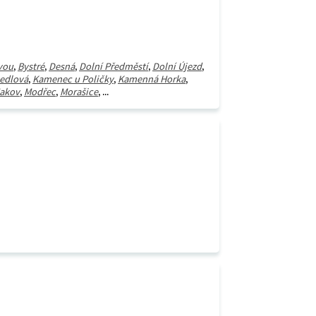
vou
,
Bystré
,
Desná
,
Dolní Předměstí
,
Dolní Újezd
,
edlová
,
Kamenec u Poličky
,
Kamenná Horka
,
akov
,
Modřec
,
Morašice
, ...