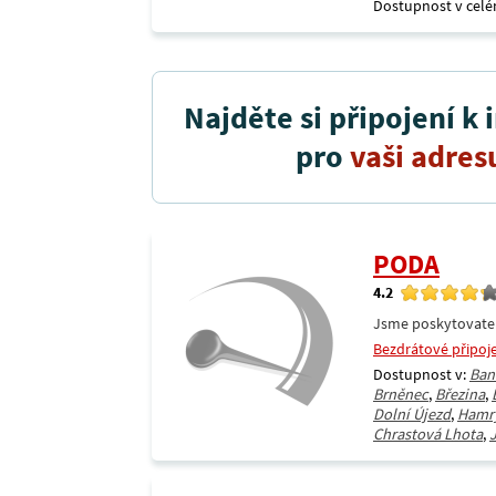
Dostupnost v celé
Najděte si připojení k 
pro
vaši adres
PODA
4.2
Jsme poskytovatel 
Bezdrátové připoj
Dostupnost v:
Ban
Brněnec
,
Březina
,
Dolní Újezd
,
Hamr
Chrastová Lhota
,