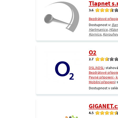
Tlapnet s.r
3.6
Bezdrátové připoj
Dostupnost v:
Ban
Hartmanice
,
Hlásn
Kornice
,
Korouhe
O2
2.7
DSL/ADSL
: stahová
Bezdrátové připoj
Pevné připojení - 
Mobilní připojení
:
Dostupnost v celé
GIGANET.c
4.5