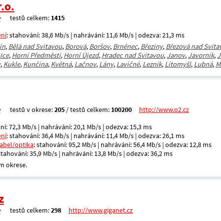
.o.
testů celkem:
1415
ení
: stahování: 38,6 Mb/s | nahrávání: 11,6 Mb/s | odezva: 21,3 ms
ín
,
Bělá nad Svitavou
,
Borová
,
Boršov
,
Brněnec
,
Březiny
,
Březová nad Svita
ice
,
Horní Předměstí
,
Horní Újezd
,
Hradec nad Svitavou
,
Janov
,
Javorník
,
J
v
,
Kukle
,
Kunčina
,
Květná
,
Lačnov
,
Lány
,
Lavičné
,
Lezník
,
Litomyšl
,
Lubná
,
M
testů v okrese:
205
/ testů celkem:
100200
http://www.o2.cz
ní: 72,3 Mb/s | nahrávání: 20,1 Mb/s | odezva: 15,3 ms
ení
: stahování: 36,4 Mb/s | nahrávání: 11,4 Mb/s | odezva: 26,1 ms
kabel/optika
: stahování: 95,2 Mb/s | nahrávání: 56,4 Mb/s | odezva: 12,8 ms
 stahování: 35,9 Mb/s | nahrávání: 13,8 Mb/s | odezva: 36,2 ms
m okrese.
z
testů celkem:
298
http://www.giganet.cz