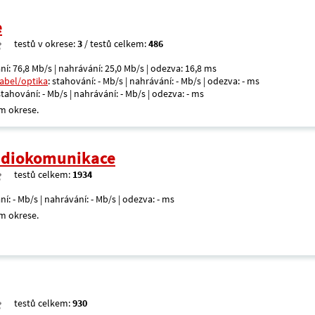
e
testů v okrese:
3
/ testů celkem:
486
ní: 76,8 Mb/s | nahrávání: 25,0 Mb/s | odezva: 16,8 ms
kabel/optika
: stahování: - Mb/s | nahrávání: - Mb/s | odezva: - ms
 stahování: - Mb/s | nahrávání: - Mb/s | odezva: - ms
m okrese.
radiokomunikace
testů celkem:
1934
ní: - Mb/s | nahrávání: - Mb/s | odezva: - ms
m okrese.
testů celkem:
930