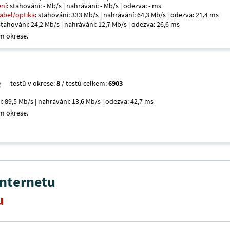
ení
: stahování: - Mb/s | nahrávání: - Mb/s | odezva: - ms
kabel/optika
: stahování: 333 Mb/s | nahrávání: 64,3 Mb/s | odezva: 21,4 ms
 stahování: 24,2 Mb/s | nahrávání: 12,7 Mb/s | odezva: 26,6 ms
m okrese.
testů v okrese:
8
/ testů celkem:
6903
í: 89,5 Mb/s | nahrávání: 13,6 Mb/s | odezva: 42,7 ms
m okrese.
internetu
u