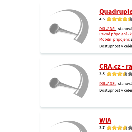
Quadrupl
4.5
DSL/ADSL
: stahová
Pevné připojení - 
Mobilní připojení
:
Dostupnost v celé
CRA.cz - 
3.5
DSL/ADSL
: stahová
Dostupnost v celé
WIA
3.7