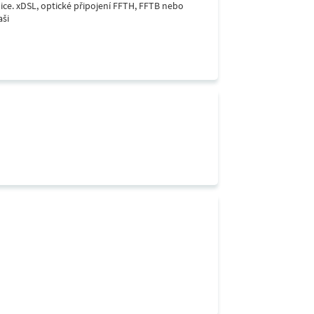
lice. xDSL, optické připojení FFTH, FFTB nebo
aši