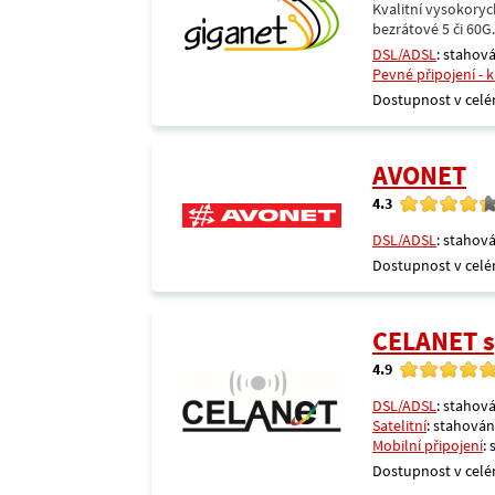
Kvalitní vysokoryc
bezrátové 5 či 60G
DSL/ADSL
: stahová
Pevné připojení - 
Dostupnost v celé
AVONET
4.3
DSL/ADSL
: stahová
Dostupnost v celé
CELANET sp
4.9
DSL/ADSL
: stahová
Satelitní
: stahování
Mobilní připojení
:
Dostupnost v celé