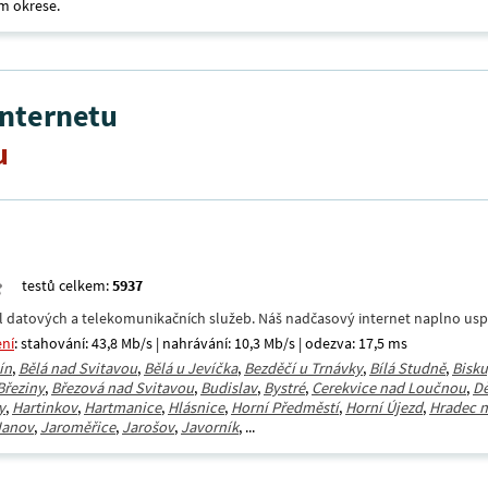
m okrese.
internetu
u
testů celkem:
5937
datových a telekomunikačních služeb. Náš nadčasový internet naplno uspokoj
ení
: stahování: 43,8 Mb/s | nahrávání: 10,3 Mb/s | odezva: 17,5 ms
ín
,
Bělá nad Svitavou
,
Bělá u Jevíčka
,
Bezděčí u Trnávky
,
Bílá Studně
,
Bisku
Březiny
,
Březová nad Svitavou
,
Budislav
,
Bystré
,
Cerekvice nad Loučnou
,
Dě
y
,
Hartinkov
,
Hartmanice
,
Hlásnice
,
Horní Předměstí
,
Horní Újezd
,
Hradec n
Janov
,
Jaroměřice
,
Jarošov
,
Javorník
, ...