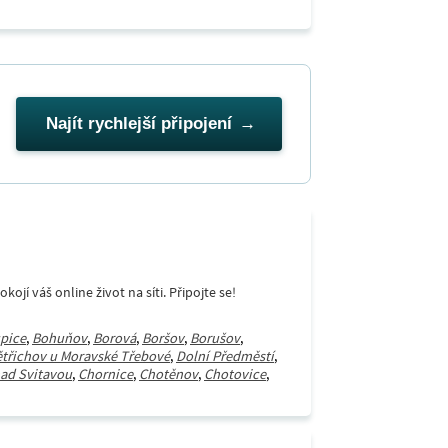
Najít rychlejší připojení
í váš online život na síti. Připojte se!
pice
,
Bohuňov
,
Borová
,
Boršov
,
Borušov
,
třichov u Moravské Třebové
,
Dolní Předměstí
,
ad Svitavou
,
Chornice
,
Chotěnov
,
Chotovice
,