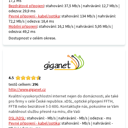
17,1 ms
Bezdrátové připojení
: stahování: 37,5 Mb/s | nahrávání: 12,7 Mb/s |
odezva: 29,9 ms
Pevné připojení - kabel/optika
: stahování: 134 Mb/s | nahrávání:
72,2 Mb/s | odezva: 18,4 ms
Mobilní připojení
: stahování: 16,1 Mb/s | nahrávání: 5,95 Mb/s |
odezva: 49,2 ms
Dostupnost v celém okrese.
4.5
testů celkem:
296
http://www.giganet.cz
Kvalitní vysokorychlostní internet nejen do domácnosti, ale také
pro firmy v celé České republice. xDSL, optické připojení FFTH,
FFTB nebo bezrátové 5 či 60G. Kontaktujte nás, pokusíme se Vám
nabídnout službu přesně na míru, dle Vaši
DSL/ADSL
: stahování: - Mb/s | nahrávání: - Mb/s | odezva: - ms
Pevné připojení - kabel/optika
: stahování: - Mb/s | nahrávání: -