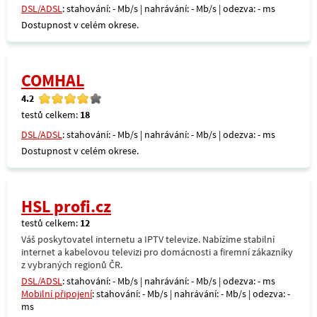
DSL/ADSL
: stahování: - Mb/s | nahrávání: - Mb/s | odezva: - ms
Dostupnost v celém okrese.
COMHAL
4.2
testů celkem:
18
DSL/ADSL
: stahování: - Mb/s | nahrávání: - Mb/s | odezva: - ms
Dostupnost v celém okrese.
HSL profi.cz
testů celkem:
12
Váš poskytovatel internetu a IPTV televize. Nabízíme stabilní
internet a kabelovou televizi pro domácnosti a firemní zákazníky
z vybraných regionů ČR.
DSL/ADSL
: stahování: - Mb/s | nahrávání: - Mb/s | odezva: - ms
Mobilní připojení
: stahování: - Mb/s | nahrávání: - Mb/s | odezva: -
ms