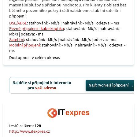
maximální služby s přidanou hodnotou. Pro klienty z oblastí bez
běžného pozemního pokrytí rádi nabídneme stabilní satelitní
připojení.
DSL/ADSL
: stahování: - Mb/s | nahrávání: - Mb/s | odezva: - ms
Pevné připojení - kabel/optika
: stahování: - Mb/s | nahrávání: -
Mb/s | odezva: - ms
Satelitní
: stahování: - Mb/s | nahrávání: - Mb/s | odezva: - ms
Mobilní připojení
: stahování: - Mb/s | nahrávání: - Mb/s | odezva: -
ms
Dostupnost v celém okrese.
Najděte si připojení k internetu
Najít rychlejší připojení
pro
vaši adresu
testů celkem:
128
http://www.itexpres.cz