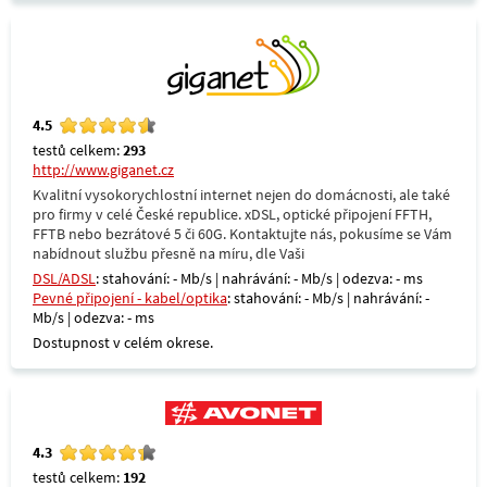
4.5
testů celkem:
293
http://www.giganet.cz
Kvalitní vysokorychlostní internet nejen do domácnosti, ale také
pro firmy v celé České republice. xDSL, optické připojení FFTH,
FFTB nebo bezrátové 5 či 60G. Kontaktujte nás, pokusíme se Vám
nabídnout službu přesně na míru, dle Vaši
DSL/ADSL
: stahování: - Mb/s | nahrávání: - Mb/s | odezva: - ms
Pevné připojení - kabel/optika
: stahování: - Mb/s | nahrávání: -
Mb/s | odezva: - ms
Dostupnost v celém okrese.
4.3
testů celkem:
192