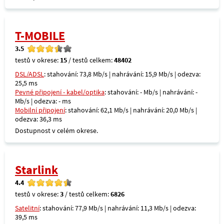
T-MOBILE
3.5
testů v okrese:
15
/ testů celkem:
48402
DSL/ADSL
: stahování: 73,8 Mb/s | nahrávání: 15,9 Mb/s | odezva:
25,5 ms
Pevné připojení - kabel/optika
: stahování: - Mb/s | nahrávání: -
Mb/s | odezva: - ms
Mobilní připojení
: stahování: 62,1 Mb/s | nahrávání: 20,0 Mb/s |
odezva: 36,3 ms
Dostupnost v celém okrese.
Starlink
4.4
testů v okrese:
3
/ testů celkem:
6826
Satelitní
: stahování: 77,9 Mb/s | nahrávání: 11,3 Mb/s | odezva:
39,5 ms