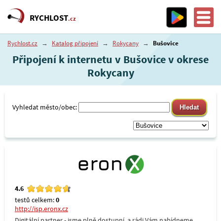
RYCHLOST
.cz
Rychlost.cz
→
Katalog připojení
→
Rokycany
→
Bušovice
Připojení k internetu v Bušovice v okrese
Rokycany
Vyhledat město/obec:
4.6
testů celkem:
0
http://isp.eronx.cz
Digitální partner - jsme plně dostupní, a rádi Vám nabídneme