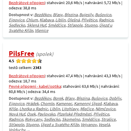
Bezdrátové připojení
: stahování: 20,6 Mb/s | nahrávání: 5,72 Mb/s |
odezva: 38,8 ms
Dostupnost v:
Bezděkov
,
Břasy
,
Březina
,
Bujesily
,
Bušovice
,
Ejpovice
,
Chlum
,
Klabava
,
Liblín
,
Olešná
,
Přívětice
,
Radnice
,
Sedlecko
,
Sklená Huť
,
Smědčice
,
Střapole
,
Stupno
,
Újezd u
Svatého Kříže
,
Všenice
PilsFree
(spolek)
4.5
testů celkem:
2343
Bezdrátové připojení
: stahování: 47,4 Mb/s | nahrávání: 43,3 Mb/s |
odezva: 18,7 ms
Pevné připojení - kabel/optika
: stahování: 63,6 Mb/s | nahrávání:
60,8 Mb/s | odezva: 34,4 ms
Dostupnost v:
Bezděkov
,
Borek
,
Břasy
,
Březina
,
Bušovice
,
Dobřív
,
Ejpovice
,
Hrádek
,
Chomle
,
Kamenec
,
Kamenný Újezd
,
Klabava
,
Kříše
,
Lhotka u Radnic
,
Liblín
,
Litohlavy
,
Mlečice
,
Němčovice
,
Nová Huť
,
Osek
,
Pavlovsko
,
Plzeňské Předměstí
,
Přívětice
,
Radnice
,
Rokycany
,
Sedlecko
,
Skomelno
,
Smědčice
,
Strašice
,
Střapole
,
Stupno
,
Újezd u Svatého Kříže
,
Vejvanov
,
Veselá
,
Volduchy
, ...