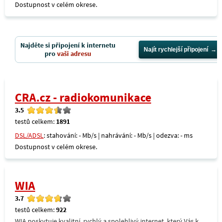
Dostupnost v celém okrese.
Najděte si připojení k internetu
Najít rychlejší připojení
pro
vaši adresu
CRA.cz - radiokomunikace
3.5
testů celkem:
1891
DSL/ADSL
: stahování: - Mb/s | nahrávání: - Mb/s | odezva: - ms
Dostupnost v celém okrese.
WIA
3.7
testů celkem:
922
WIA poskytuje kvalitní, rychlý a spolehlivý internet, který Vás k