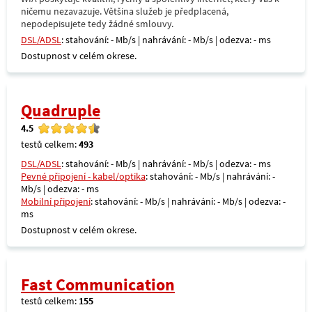
ničemu nezavazuje. Většina služeb je předplacená,
nepodepisujete tedy žádné smlouvy.
DSL/ADSL
: stahování: - Mb/s | nahrávání: - Mb/s | odezva: - ms
Dostupnost v celém okrese.
Quadruple
4.5
testů celkem:
493
DSL/ADSL
: stahování: - Mb/s | nahrávání: - Mb/s | odezva: - ms
Pevné připojení - kabel/optika
: stahování: - Mb/s | nahrávání: -
Mb/s | odezva: - ms
Mobilní připojení
: stahování: - Mb/s | nahrávání: - Mb/s | odezva: -
ms
Dostupnost v celém okrese.
Fast Communication
testů celkem:
155