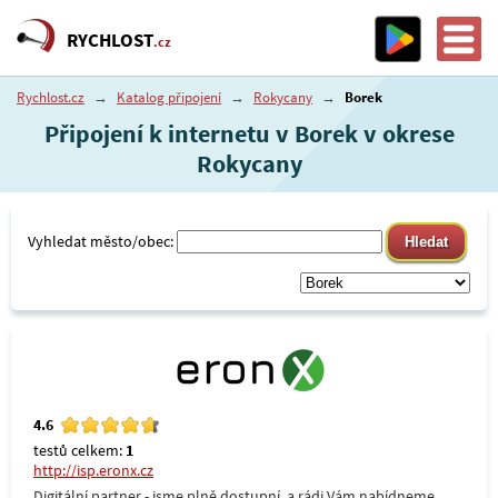
RYCHLOST
.cz
Rychlost.cz
→
Katalog připojení
→
Rokycany
→
Borek
Připojení k internetu v Borek v okrese
Rokycany
Vyhledat město/obec:
4.6
testů celkem:
1
http://isp.eronx.cz
Digitální partner - jsme plně dostupní, a rádi Vám nabídneme