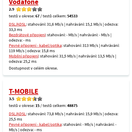
Vodafone
2.9
testů v okrese:
67
/ testů celkem:
54533
DSL/ADSL
: stahování: 31,6 Mb/s | nahrávání: 15,1 Mb/s | odezva:
33,3 ms
Bezdrátové připojení
: stahování: - Mb/s | nahrávání: - Mb/s |
odezva: - ms
Pevné připojení - kabel/optika
: stahování: 313 Mb/s | nahrávání:
119 Mb/s | odezva: 15,8 ms
Mobilní připojení
: stahování: 31,5 Mb/s | nahrávání: 13,5 Mb/s |
odezva: 25,2 ms
Dostupnost v celém okrese.
T-MOBILE
3.5
testů v okrese:
15
/ testů celkem:
48875
DSL/ADSL
: stahování: 73,8 Mb/s | nahrávání: 15,9 Mb/s | odezva:
25,5 ms
Pevné připojení - kabel/optika
: stahování: - Mb/s | nahrávání: -
Mb/s | odezva: - ms