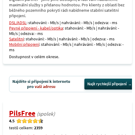
maximální služby s přidanou hodnotou. Pro klienty z oblastí bez
běžného pozemního pokrytí rádi nabídneme stabilní satelitní
připojení.
DSL/ADSL
: stahování: - Mb/s | nahrávání: - Mb/s | odezva: - ms
Pevné připojení - kabel/optika
: stahování: - Mb/s | nahrávání: -
Mb/s | odezva: - ms
Satelitní
: stahování: - Mb/s | nahrávání: - Mb/s | odezva: - ms
Mobilní připojení
: stahování: - Mb/s | nahrávání: - Mb/s | odezva: -
ms
Dostupnost v celém okrese.
Najděte si připojení k internetu
Najít rychlejší připojení
pro
vaši adresu
PilsFree
(spolek)
4.5
testů celkem:
2359