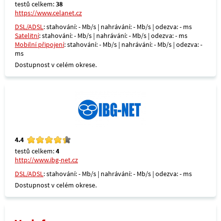
testů celkem:
38
https://www.celanet.cz
DSL/ADSL
: stahování: - Mb/s | nahrávání: - Mb/s | odezva: - ms
Satelitní
: stahování: - Mb/s | nahrávání: - Mb/s | odezva: - ms
Mobilní připojení
: stahování: - Mb/s | nahrávání: - Mb/s | odezva: -
ms
Dostupnost v celém okrese.
4.4
testů celkem:
4
http://www.ibg-net.cz
DSL/ADSL
: stahování: - Mb/s | nahrávání: - Mb/s | odezva: - ms
Dostupnost v celém okrese.