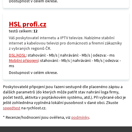
Dostupnost v celém okrese.
HSL profi.cz
testů celkem:
12
Váš poskytovatel internetu a IPTV televize. Nabízíme stabilní
internet a kabelovou televizi pro domácnosti a firemní zákazníky
z vybraných regionů ČR.
DSL/ADSL
: stahování: - Mb/s | nahrávání: - Mb/s | odezva: - ms
Mobilní připojení
: stahování: - Mb/s | nahrávání: - Mb/s | odezva: -
ms
Dostupnost v celém okrese.
Poskytovatelé připojení jsou řazeni sestupně dle placenéno zápisu a
dalších parametrů (do kterých může patřit stav nahrání loga firmy,
počet testů, aktivita v poptávkovém systému, atd.). Při vybrané obci je
ještě zohledněna vyplněná lokální pusobnost v dané obci. Zkuste
speedtest
na rychlost.cz.
* Recenze/hodnocení jsou ověřena, viz
podmínky
.