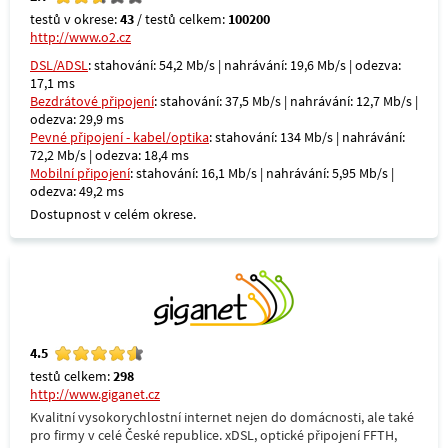
testů v okrese:
43
/ testů celkem:
100200
http://www.o2.cz
DSL/ADSL
: stahování: 54,2 Mb/s | nahrávání: 19,6 Mb/s | odezva:
17,1 ms
Bezdrátové připojení
: stahování: 37,5 Mb/s | nahrávání: 12,7 Mb/s |
odezva: 29,9 ms
Pevné připojení - kabel/optika
: stahování: 134 Mb/s | nahrávání:
72,2 Mb/s | odezva: 18,4 ms
Mobilní připojení
: stahování: 16,1 Mb/s | nahrávání: 5,95 Mb/s |
odezva: 49,2 ms
Dostupnost v celém okrese.
4.5
testů celkem:
298
http://www.giganet.cz
Kvalitní vysokorychlostní internet nejen do domácnosti, ale také
pro firmy v celé České republice. xDSL, optické připojení FFTH,