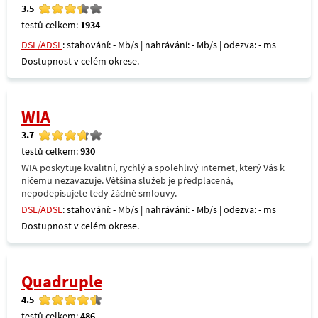
3.5
testů celkem:
1934
DSL/ADSL
: stahování: - Mb/s | nahrávání: - Mb/s | odezva: - ms
Dostupnost v celém okrese.
WIA
3.7
testů celkem:
930
WIA poskytuje kvalitní, rychlý a spolehlivý internet, který Vás k
ničemu nezavazuje. Většina služeb je předplacená,
nepodepisujete tedy žádné smlouvy.
DSL/ADSL
: stahování: - Mb/s | nahrávání: - Mb/s | odezva: - ms
Dostupnost v celém okrese.
Quadruple
4.5
testů celkem:
486