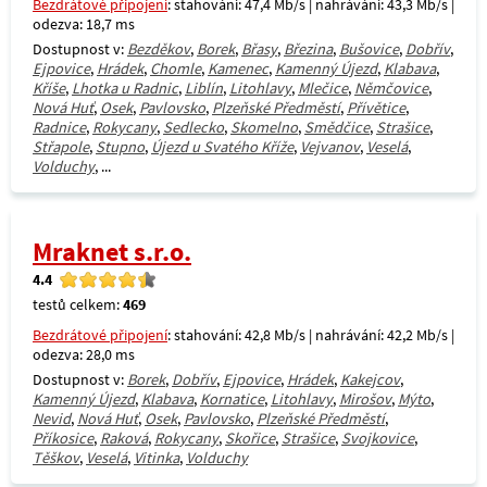
Bezdrátové připojení
: stahování: 47,4 Mb/s | nahrávání: 43,3 Mb/s |
odezva: 18,7 ms
Dostupnost v:
Bezděkov
,
Borek
,
Břasy
,
Březina
,
Bušovice
,
Dobřív
,
Ejpovice
,
Hrádek
,
Chomle
,
Kamenec
,
Kamenný Újezd
,
Klabava
,
Kříše
,
Lhotka u Radnic
,
Liblín
,
Litohlavy
,
Mlečice
,
Němčovice
,
Nová Huť
,
Osek
,
Pavlovsko
,
Plzeňské Předměstí
,
Přívětice
,
Radnice
,
Rokycany
,
Sedlecko
,
Skomelno
,
Smědčice
,
Strašice
,
Střapole
,
Stupno
,
Újezd u Svatého Kříže
,
Vejvanov
,
Veselá
,
Volduchy
, ...
Mraknet s.r.o.
4.4
testů celkem:
469
Bezdrátové připojení
: stahování: 42,8 Mb/s | nahrávání: 42,2 Mb/s |
odezva: 28,0 ms
Dostupnost v:
Borek
,
Dobřív
,
Ejpovice
,
Hrádek
,
Kakejcov
,
Kamenný Újezd
,
Klabava
,
Kornatice
,
Litohlavy
,
Mirošov
,
Mýto
,
Nevid
,
Nová Huť
,
Osek
,
Pavlovsko
,
Plzeňské Předměstí
,
Příkosice
,
Raková
,
Rokycany
,
Skořice
,
Strašice
,
Svojkovice
,
Těškov
,
Veselá
,
Vitinka
,
Volduchy