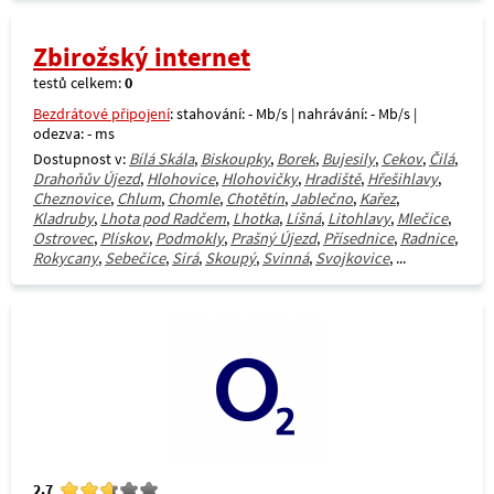
Zbirožský internet
testů celkem:
0
Bezdrátové připojení
: stahování: - Mb/s | nahrávání: - Mb/s |
odezva: - ms
Dostupnost v:
Bílá Skála
,
Biskoupky
,
Borek
,
Bujesily
,
Cekov
,
Čilá
,
Drahoňův Újezd
,
Hlohovice
,
Hlohovičky
,
Hradiště
,
Hřešihlavy
,
Cheznovice
,
Chlum
,
Chomle
,
Chotětín
,
Jablečno
,
Kařez
,
Kladruby
,
Lhota pod Radčem
,
Lhotka
,
Líšná
,
Litohlavy
,
Mlečice
,
Ostrovec
,
Plískov
,
Podmokly
,
Prašný Újezd
,
Přísednice
,
Radnice
,
Rokycany
,
Sebečice
,
Sirá
,
Skoupý
,
Svinná
,
Svojkovice
, ...
2.7