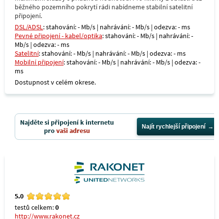
běžného pozemního pokrytí rádi nabídneme stabilní satelitní
připojení.
DSL/ADSL
: stahování: - Mb/s | nahrávání: - Mb/s | odezva: - ms
Pevné připojení - kabel/optika
: stahování: - Mb/s | nahrávání: -
Mb/s | odezva: - ms
Satelitní
: stahování: - Mb/s | nahrávání: - Mb/s | odezva: - ms
Mobilní připojení
: stahování: - Mb/s | nahrávání: - Mb/s | odezva: -
ms
Dostupnost v celém okrese.
Najděte si připojení k internetu
Najít rychlejší připojení
pro
vaši adresu
5.0
testů celkem:
0
http://www.rakonet.cz