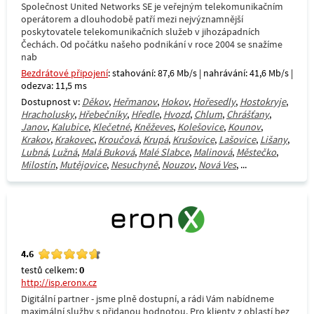
Společnost United Networks SE je veřejným telekomunikačním
operátorem a dlouhodobě patří mezi nejvýznamnější
poskytovatele telekomunikačních služeb v jihozápadních
Čechách. Od počátku našeho podnikání v roce 2004 se snažíme
nab
Bezdrátové připojení
: stahování: 87,6 Mb/s | nahrávání: 41,6 Mb/s |
odezva: 11,5 ms
Dostupnost v:
Děkov
,
Heřmanov
,
Hokov
,
Hořesedly
,
Hostokryje
,
Hracholusky
,
Hřebečníky
,
Hředle
,
Hvozd
,
Chlum
,
Chrášťany
,
Janov
,
Kalubice
,
Klečetné
,
Kněževes
,
Kolešovice
,
Kounov
,
Krakov
,
Krakovec
,
Kroučová
,
Krupá
,
Krušovice
,
Lašovice
,
Lišany
,
Lubná
,
Lužná
,
Malá Buková
,
Malé Slabce
,
Malinová
,
Městečko
,
Milostín
,
Mutějovice
,
Nesuchyně
,
Nouzov
,
Nová Ves
, ...
4.6
testů celkem:
0
http://isp.eronx.cz
Digitální partner - jsme plně dostupní, a rádi Vám nabídneme
maximální služby s přidanou hodnotou. Pro klienty z oblastí bez