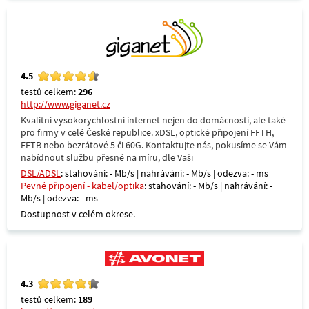
4.5
testů celkem:
296
http://www.giganet.cz
Kvalitní vysokorychlostní internet nejen do domácnosti, ale také
pro firmy v celé České republice. xDSL, optické připojení FFTH,
FFTB nebo bezrátové 5 či 60G. Kontaktujte nás, pokusíme se Vám
nabídnout službu přesně na míru, dle Vaši
DSL/ADSL
: stahování: - Mb/s | nahrávání: - Mb/s | odezva: - ms
Pevné připojení - kabel/optika
: stahování: - Mb/s | nahrávání: -
Mb/s | odezva: - ms
Dostupnost v celém okrese.
4.3
testů celkem:
189