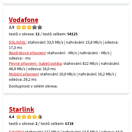
Vodafone
2.9
testů v okrese:
12
/ testů celkem:
54125
DSL/ADSL
: stahování: 33,5 Mb/s | nahrávání: 15,8 Mb/s | odezva:
17,3 ms
Bezdrátové připojení
: stahování: - Mb/s | nahrávání: - Mb/s |
odezva: - ms
Pevné připojení - kabel/optika
: stahování: 822 Mb/s | nahrávání:
48,9 Mb/s | odezva: 16,0 ms
Mobilní připojení
: stahování: 20,9 Mb/s | nahrávání: 16,2 Mb/s |
odezva: 29,2 ms
Dostupnost v celém okrese.
Starlink
4.4
testů v okrese:
2
/ testů celkem:
6718
Satelitní
: stahování: 112 Mb/s | nahrávání: 14,6 Mb/s | odezva: 44,0