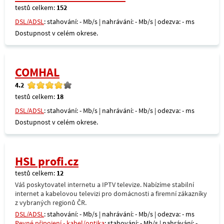
testů celkem:
152
DSL/ADSL
: stahování: - Mb/s | nahrávání: - Mb/s | odezva: - ms
Dostupnost v celém okrese.
COMHAL
4.2
testů celkem:
18
DSL/ADSL
: stahování: - Mb/s | nahrávání: - Mb/s | odezva: - ms
Dostupnost v celém okrese.
HSL profi.cz
testů celkem:
12
Váš poskytovatel internetu a IPTV televize. Nabízíme stabilní
internet a kabelovou televizi pro domácnosti a firemní zákazníky
z vybraných regionů ČR.
DSL/ADSL
: stahování: - Mb/s | nahrávání: - Mb/s | odezva: - ms
Pevné připojení - kabel/optika
: stahování: - Mb/s | nahrávání: -