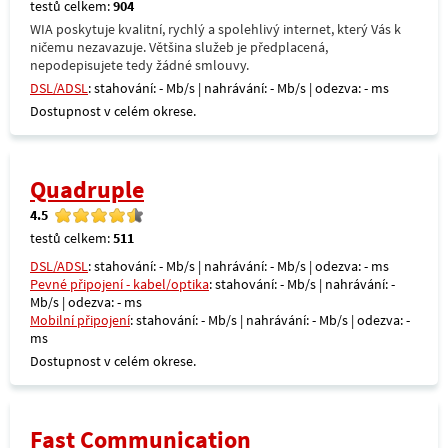
testů celkem:
904
WIA poskytuje kvalitní, rychlý a spolehlivý internet, který Vás k
ničemu nezavazuje. Většina služeb je předplacená,
nepodepisujete tedy žádné smlouvy.
DSL/ADSL
: stahování: - Mb/s | nahrávání: - Mb/s | odezva: - ms
Dostupnost v celém okrese.
Quadruple
4.5
testů celkem:
511
DSL/ADSL
: stahování: - Mb/s | nahrávání: - Mb/s | odezva: - ms
Pevné připojení - kabel/optika
: stahování: - Mb/s | nahrávání: -
Mb/s | odezva: - ms
Mobilní připojení
: stahování: - Mb/s | nahrávání: - Mb/s | odezva: -
ms
Dostupnost v celém okrese.
Fast Communication