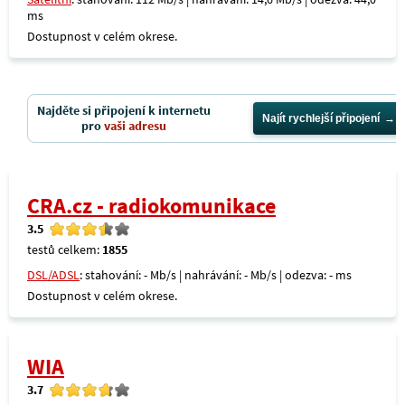
ms
Dostupnost v celém okrese.
Najděte si připojení k internetu
Najít rychlejší připojení
pro
vaši adresu
CRA.cz - radiokomunikace
3.5
testů celkem:
1855
DSL/ADSL
: stahování: - Mb/s | nahrávání: - Mb/s | odezva: - ms
Dostupnost v celém okrese.
WIA
3.7