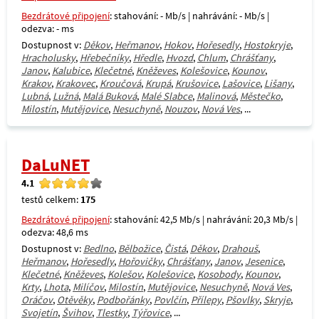
Bezdrátové připojení
: stahování: - Mb/s | nahrávání: - Mb/s |
odezva: - ms
Dostupnost v:
Děkov
,
Heřmanov
,
Hokov
,
Hořesedly
,
Hostokryje
,
Hracholusky
,
Hřebečníky
,
Hředle
,
Hvozd
,
Chlum
,
Chrášťany
,
Janov
,
Kalubice
,
Klečetné
,
Kněževes
,
Kolešovice
,
Kounov
,
Krakov
,
Krakovec
,
Kroučová
,
Krupá
,
Krušovice
,
Lašovice
,
Lišany
,
Lubná
,
Lužná
,
Malá Buková
,
Malé Slabce
,
Malinová
,
Městečko
,
Milostín
,
Mutějovice
,
Nesuchyně
,
Nouzov
,
Nová Ves
, ...
DaLuNET
4.1
testů celkem:
175
Bezdrátové připojení
: stahování: 42,5 Mb/s | nahrávání: 20,3 Mb/s |
odezva: 48,6 ms
Dostupnost v:
Bedlno
,
Bělbožice
,
Čistá
,
Děkov
,
Drahouš
,
Heřmanov
,
Hořesedly
,
Hořovičky
,
Chrášťany
,
Janov
,
Jesenice
,
Klečetné
,
Kněževes
,
Kolešov
,
Kolešovice
,
Kosobody
,
Kounov
,
Krty
,
Lhota
,
Milíčov
,
Milostín
,
Mutějovice
,
Nesuchyně
,
Nová Ves
,
Oráčov
,
Otěvěky
,
Podbořánky
,
Povlčín
,
Přílepy
,
Pšovlky
,
Skryje
,
Svojetín
,
Švihov
,
Tlestky
,
Týřovice
, ...