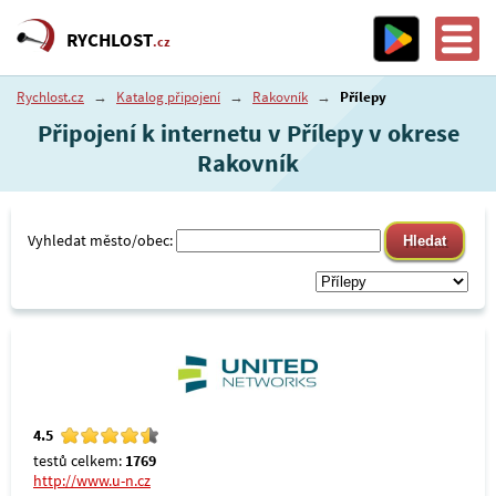
RYCHLOST
.cz
Rychlost.cz
→
Katalog připojení
→
Rakovník
→
Přílepy
Připojení k internetu v Přílepy v okrese
Rakovník
Vyhledat město/obec:
4.5
testů celkem:
1769
http://www.u-n.cz