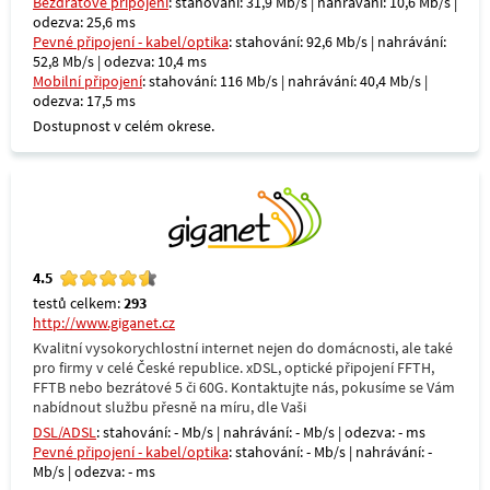
Bezdrátové připojení
: stahování: 31,9 Mb/s | nahrávání: 10,6 Mb/s |
odezva: 25,6 ms
Pevné připojení - kabel/optika
: stahování: 92,6 Mb/s | nahrávání:
52,8 Mb/s | odezva: 10,4 ms
Mobilní připojení
: stahování: 116 Mb/s | nahrávání: 40,4 Mb/s |
odezva: 17,5 ms
Dostupnost v celém okrese.
4.5
testů celkem:
293
http://www.giganet.cz
Kvalitní vysokorychlostní internet nejen do domácnosti, ale také
pro firmy v celé České republice. xDSL, optické připojení FFTH,
FFTB nebo bezrátové 5 či 60G. Kontaktujte nás, pokusíme se Vám
nabídnout službu přesně na míru, dle Vaši
DSL/ADSL
: stahování: - Mb/s | nahrávání: - Mb/s | odezva: - ms
Pevné připojení - kabel/optika
: stahování: - Mb/s | nahrávání: -
Mb/s | odezva: - ms