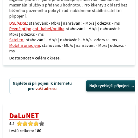
maximální služby s přidanou hodnotou. Pro klienty z oblastí bez
běžného pozemního pokrytí rádi nabídneme stabilní satelitní
připojení.
DSL/ADSL
: stahování: - Mb/s | nahrávání: - Mb/s | odezva: - ms
Pevné připojení - kabel/optika
: stahování: - Mb/s | nahrávání: -
Mb/s | odezva: - ms
Satelitní
: stahování: - Mb/s | nahrávání: - Mb/s | odezva: - ms
Mobilní připojení
: stahování: - Mb/s | nahrávání: - Mb/s | odezva: -
ms
Dostupnost v celém okrese.
Najděte si připojení k internetu
Najít rychlejší připojení
pro
vaši adresu
DaLuNET
4.1
testů celkem:
180