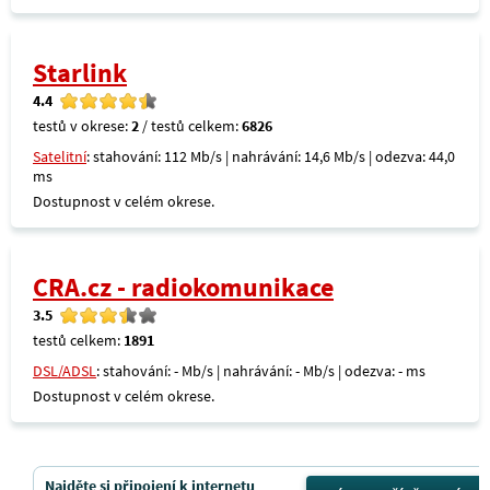
Starlink
4.4
testů v okrese:
2
/ testů celkem:
6826
Satelitní
: stahování: 112 Mb/s | nahrávání: 14,6 Mb/s | odezva: 44,0
ms
Dostupnost v celém okrese.
CRA.cz - radiokomunikace
3.5
testů celkem:
1891
DSL/ADSL
: stahování: - Mb/s | nahrávání: - Mb/s | odezva: - ms
Dostupnost v celém okrese.
Najděte si připojení k internetu