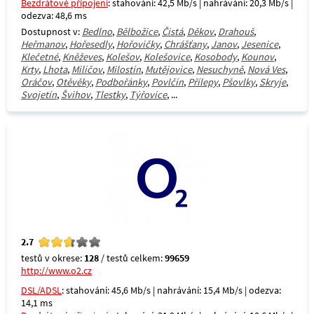
Bezdrátové připojení
: stahování: 42,5 Mb/s | nahrávání: 20,3 Mb/s |
odezva: 48,6 ms
Dostupnost v:
Bedlno
,
Bělbožice
,
Čistá
,
Děkov
,
Drahouš
,
Heřmanov
,
Hořesedly
,
Hořovičky
,
Chrášťany
,
Janov
,
Jesenice
,
Klečetné
,
Kněževes
,
Kolešov
,
Kolešovice
,
Kosobody
,
Kounov
,
Krty
,
Lhota
,
Milíčov
,
Milostín
,
Mutějovice
,
Nesuchyně
,
Nová Ves
,
Oráčov
,
Otěvěky
,
Podbořánky
,
Povlčín
,
Přílepy
,
Pšovlky
,
Skryje
,
Svojetín
,
Švihov
,
Tlestky
,
Týřovice
, ...
2.7
testů v okrese:
128
/ testů celkem:
99659
http://www.o2.cz
DSL/ADSL
: stahování: 45,6 Mb/s | nahrávání: 15,4 Mb/s | odezva:
14,1 ms