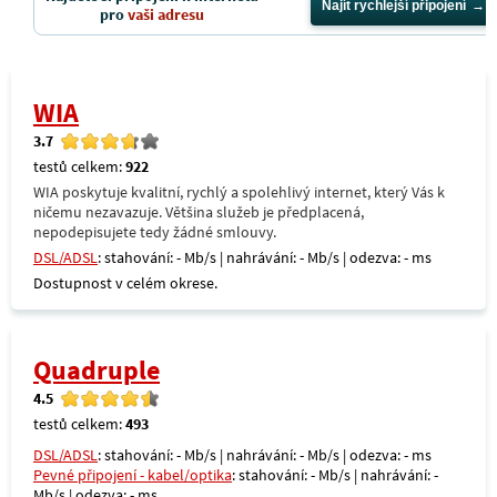
Najít rychlejší připojení
pro
vaši adresu
WIA
3.7
testů celkem:
922
WIA poskytuje kvalitní, rychlý a spolehlivý internet, který Vás k
ničemu nezavazuje. Většina služeb je předplacená,
nepodepisujete tedy žádné smlouvy.
DSL/ADSL
: stahování: - Mb/s | nahrávání: - Mb/s | odezva: - ms
Dostupnost v celém okrese.
Quadruple
4.5
testů celkem:
493
DSL/ADSL
: stahování: - Mb/s | nahrávání: - Mb/s | odezva: - ms
Pevné připojení - kabel/optika
: stahování: - Mb/s | nahrávání: -
Mb/s | odezva: - ms