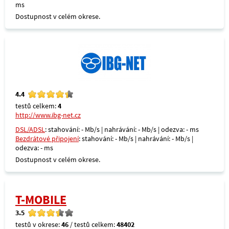
ms
Dostupnost v celém okrese.
4.4
testů celkem:
4
http://www.ibg-net.cz
DSL/ADSL
: stahování: - Mb/s | nahrávání: - Mb/s | odezva: - ms
Bezdrátové připojení
: stahování: - Mb/s | nahrávání: - Mb/s |
odezva: - ms
Dostupnost v celém okrese.
T-MOBILE
3.5
testů v okrese:
46
/ testů celkem:
48402