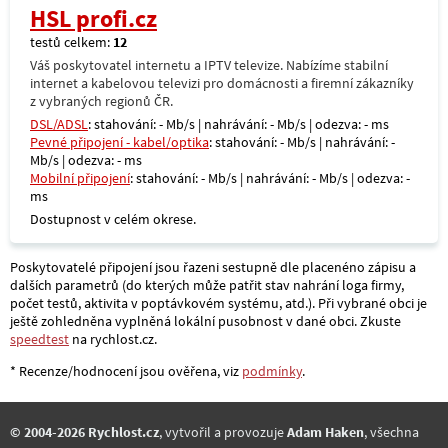
HSL profi.cz
testů celkem:
12
Váš poskytovatel internetu a IPTV televize. Nabízíme stabilní
internet a kabelovou televizi pro domácnosti a firemní zákazníky
z vybraných regionů ČR.
DSL/ADSL
: stahování: - Mb/s | nahrávání: - Mb/s | odezva: - ms
Pevné připojení - kabel/optika
: stahování: - Mb/s | nahrávání: -
Mb/s | odezva: - ms
Mobilní připojení
: stahování: - Mb/s | nahrávání: - Mb/s | odezva: -
ms
Dostupnost v celém okrese.
Poskytovatelé připojení jsou řazeni sestupně dle placenéno zápisu a
dalších parametrů (do kterých může patřit stav nahrání loga firmy,
počet testů, aktivita v poptávkovém systému, atd.). Při vybrané obci je
ještě zohledněna vyplněná lokální pusobnost v dané obci. Zkuste
speedtest
na rychlost.cz.
* Recenze/hodnocení jsou ověřena, viz
podmínky
.
© 2004-2026 Rychlost.cz
, vytvořil a provozuje
Adam Haken
, všechna