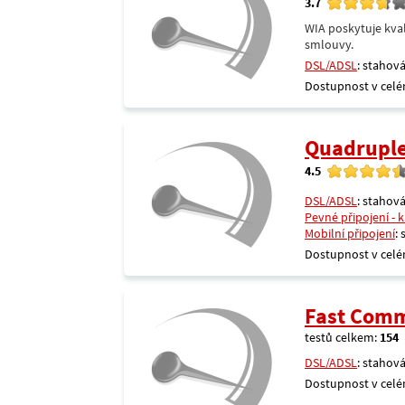
3.7
WIA poskytuje kval
smlouvy.
DSL/ADSL
: stahová
Dostupnost v celé
Quadrupl
4.5
DSL/ADSL
: stahová
Pevné připojení - 
Mobilní připojení
:
Dostupnost v celé
Fast Comm
testů celkem:
154
DSL/ADSL
: stahová
Dostupnost v celé