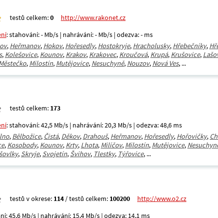
testů celkem:
0
http://www.rakonet.cz
ení
: stahování: - Mb/s | nahrávání: - Mb/s | odezva: - ms
ov
,
Heřmanov
,
Hokov
,
Hořesedly
,
Hostokryje
,
Hracholusky
,
Hřebečníky
,
Hř
s
,
Kolešovice
,
Kounov
,
Krakov
,
Krakovec
,
Kroučová
,
Krupá
,
Krušovice
,
Lašo
Městečko
,
Milostín
,
Mutějovice
,
Nesuchyně
,
Nouzov
,
Nová Ves
, ...
testů celkem:
173
ení
: stahování: 42,5 Mb/s | nahrávání: 20,3 Mb/s | odezva: 48,6 ms
lno
,
Bělbožice
,
Čistá
,
Děkov
,
Drahouš
,
Heřmanov
,
Hořesedly
,
Hořovičky
,
Ch
ce
,
Kosobody
,
Kounov
,
Krty
,
Lhota
,
Milíčov
,
Milostín
,
Mutějovice
,
Nesuchyn
šovlky
,
Skryje
,
Svojetín
,
Švihov
,
Tlestky
,
Týřovice
, ...
testů v okrese:
114
/ testů celkem:
100200
http://www.o2.cz
ní: 45,6 Mb/s | nahrávání: 15,4 Mb/s | odezva: 14,1 ms