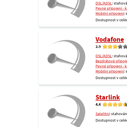
DSL/ADSL
: stahová
Pevné připojení - 
Mobilní připojení
:
Dostupnost v celé
Vodafone
2.9
DSL/ADSL
: stahová
Bezdrátové připoj
Pevné připojení - 
Mobilní připojení
:
Dostupnost v celé
Starlink
4.4
Satelitní
: stahován
Dostupnost v celé