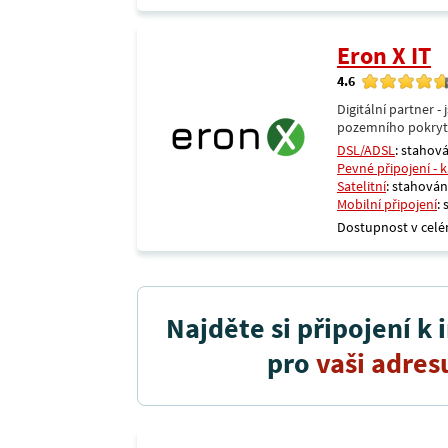
Eron X IT
4.6
Digitální partner 
pozemního pokrytí 
DSL/ADSL
: stahová
Pevné připojení - 
Satelitní
: stahování
Mobilní připojení
:
Dostupnost v celé
Najděte si připojení k 
pro
vaši adres