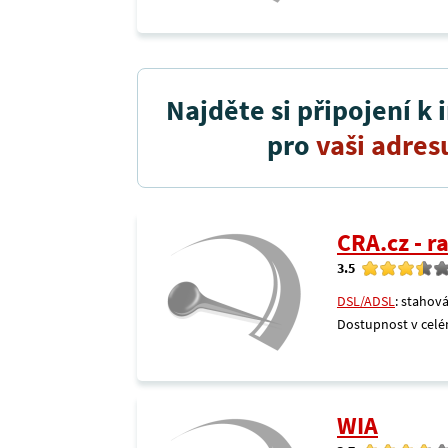
Najděte si připojení k 
pro
vaši adres
CRA.cz - 
3.5
DSL/ADSL
: stahová
Dostupnost v celé
WIA