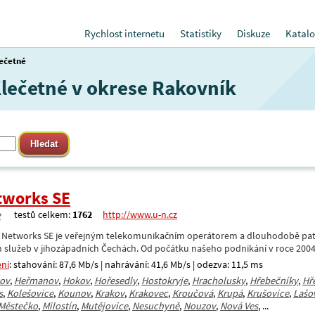
Rychlost internetu
Statistiky
Diskuze
Katalo
ečetné
Klečetné v okrese Rakovník
tworks SE
testů celkem:
1762
http://www.u-n.cz
 Networks SE je veřejným telekomunikačním operátorem a dlouhodobě patř
 služeb v jihozápadních Čechách. Od počátku našeho podnikání v roce 200
ení
: stahování: 87,6 Mb/s | nahrávání: 41,6 Mb/s | odezva: 11,5 ms
ov
,
Heřmanov
,
Hokov
,
Hořesedly
,
Hostokryje
,
Hracholusky
,
Hřebečníky
,
Hř
s
,
Kolešovice
,
Kounov
,
Krakov
,
Krakovec
,
Kroučová
,
Krupá
,
Krušovice
,
Lašo
Městečko
,
Milostín
,
Mutějovice
,
Nesuchyně
,
Nouzov
,
Nová Ves
, ...