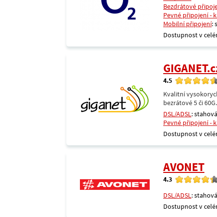
Bezdrátové připoj
Pevné připojení - 
Mobilní připojení
:
Dostupnost v celé
GIGANET.c
4.5
Kvalitní vysokoryc
bezrátové 5 či 60G
DSL/ADSL
: stahová
Pevné připojení - 
Dostupnost v celé
AVONET
4.3
DSL/ADSL
: stahová
Dostupnost v celé