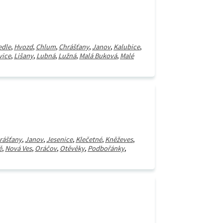
edle
,
Hvozd
,
Chlum
,
Chrášťany
,
Janov
,
Kalubice
,
vice
,
Lišany
,
Lubná
,
Lužná
,
Malá Buková
,
Malé
rášťany
,
Janov
,
Jesenice
,
Klečetné
,
Kněževes
,
ě
,
Nová Ves
,
Oráčov
,
Otěvěky
,
Podbořánky
,