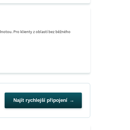
notou. Pro klienty z oblastí bez běžného
Najít rychlejší připojení