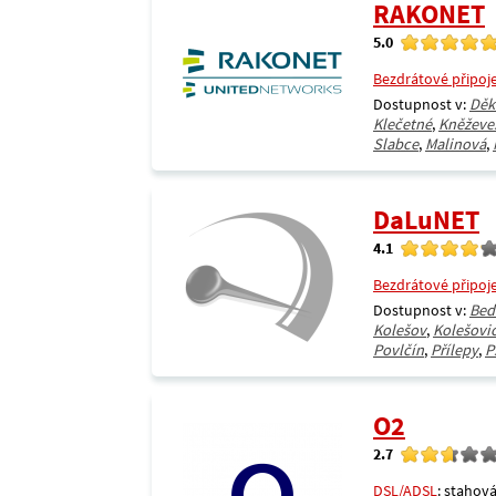
RAKONET
5.0
Bezdrátové připoj
Dostupnost v:
Děk
Klečetné
,
Kněževe
Slabce
,
Malinová
,
DaLuNET
4.1
Bezdrátové připoj
Dostupnost v:
Bed
Kolešov
,
Kolešovi
Povlčín
,
Přílepy
,
P
O2
2.7
DSL/ADSL
: stahová