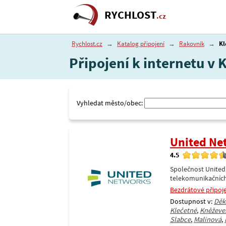
RYCHLOST
.cz
Rychlost.cz
→
Katalog připojení
→
Rakovník
→
Kl
Připojení k internetu v 
Vyhledat město/obec:
United Ne
4.5
Společnost United
telekomunikačních
Bezdrátové připoj
Dostupnost v:
Děk
Klečetné
,
Kněževe
Slabce
,
Malinová
,