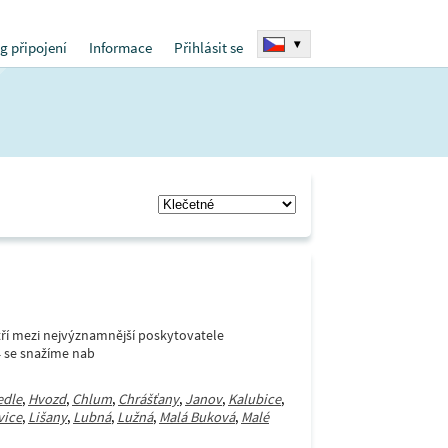
▾
g připojení
Informace
Přihlásit se
í mezi nejvýznamnější poskytovatele
4 se snažíme nab
edle
,
Hvozd
,
Chlum
,
Chrášťany
,
Janov
,
Kalubice
,
vice
,
Lišany
,
Lubná
,
Lužná
,
Malá Buková
,
Malé