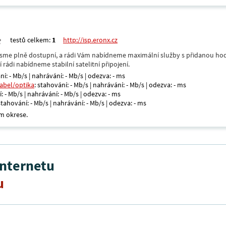
testů celkem:
1
http://isp.eronx.cz
- jsme plně dostupní, a rádi Vám nabídneme maximální služby s přidanou hod
rádi nabídneme stabilní satelitní připojení.
ní: - Mb/s | nahrávání: - Mb/s | odezva: - ms
kabel/optika
: stahování: - Mb/s | nahrávání: - Mb/s | odezva: - ms
: - Mb/s | nahrávání: - Mb/s | odezva: - ms
 stahování: - Mb/s | nahrávání: - Mb/s | odezva: - ms
m okrese.
internetu
u