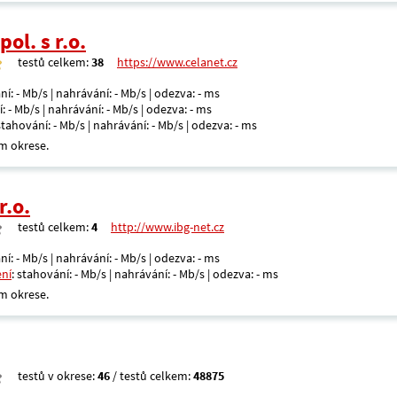
ol. s r.o.
testů celkem:
38
https://www.celanet.cz
ní: - Mb/s | nahrávání: - Mb/s | odezva: - ms
: - Mb/s | nahrávání: - Mb/s | odezva: - ms
 stahování: - Mb/s | nahrávání: - Mb/s | odezva: - ms
m okrese.
r.o.
testů celkem:
4
http://www.ibg-net.cz
ní: - Mb/s | nahrávání: - Mb/s | odezva: - ms
ení
: stahování: - Mb/s | nahrávání: - Mb/s | odezva: - ms
m okrese.
testů v okrese:
46
/ testů celkem:
48875