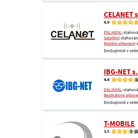
CELANET sp
4.9
DSL/ADSL
: stahová
Satelitní
: stahování
Mobilní připojení
:
Dostupnost v celé
IBG-NET s.
4.4
DSL/ADSL
: stahová
Bezdrátové připoj
Dostupnost v celé
T-MOBILE
3.5