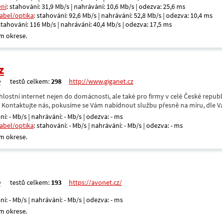
ení
: stahování: 31,9 Mb/s | nahrávání: 10,6 Mb/s | odezva: 25,6 ms
kabel/optika
: stahování: 92,6 Mb/s | nahrávání: 52,8 Mb/s | odezva: 10,4 ms
 stahování: 116 Mb/s | nahrávání: 40,4 Mb/s | odezva: 17,5 ms
m okrese.
z
testů celkem:
298
http://www.giganet.cz
hlostní internet nejen do domácnosti, ale také pro firmy v celé České repub
. Kontaktujte nás, pokusíme se Vám nabídnout službu přesně na míru, dle V
ní: - Mb/s | nahrávání: - Mb/s | odezva: - ms
kabel/optika
: stahování: - Mb/s | nahrávání: - Mb/s | odezva: - ms
m okrese.
testů celkem:
193
https://avonet.cz/
ní: - Mb/s | nahrávání: - Mb/s | odezva: - ms
m okrese.