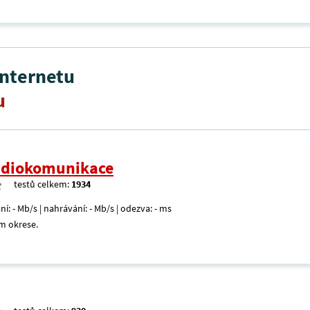
internetu
u
radiokomunikace
testů celkem:
1934
ní: - Mb/s | nahrávání: - Mb/s | odezva: - ms
m okrese.