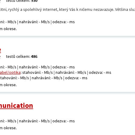
testů celkem:
930
itní, rychlý a spolehlivý internet, který Vás k ničemu nezavazuje. Většina s
ní: - Mb/s | nahrávání: - Mb/s | odezva: - ms
m okrese.
e
testů celkem:
486
ní: - Mb/s | nahrávání: - Mb/s | odezva: - ms
kabel/optika
: stahování: - Mb/s | nahrávání: - Mb/s | odezva: - ms
 stahování: - Mb/s | nahrávání: - Mb/s | odezva: - ms
m okrese.
unication
ní: - Mb/s | nahrávání: - Mb/s | odezva: - ms
m okrese.