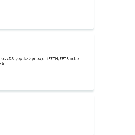
lice. xDSL, optické připojení FFTH, FFTB nebo
aši